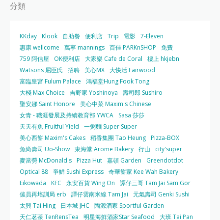
分類
KKday
Klook
自助餐
便利店
Trip
電影
7-Eleven
惠康 wellcome
萬寧 mannings
百佳 PARKnSHOP
免費
759 阿信屋
OK便利店
大家樂 Cafe de Coral
樓上 hkjebn
Watsons 屈臣氏
招聘
美心MX
大快活 Fairwood
富臨皇宮 Fulum Palace
鴻福堂Hung Fook Tong
大棧 Max Choice
吉野家 Yoshinoya
壽司郎 Sushiro
聖安娜 Saint Honore
美心中菜 Maxim's Chinese
女青 - 職涯發展及持續教育部 YWCA
Sasa 莎莎
天天有魚 Fruitful Yield
一粥麵 Super Super
美心西餅 Maxim's Cakes
稻香集團 Tao Heung
Pizza-BOX
魚尚壽司 Uo-Show
東海堂 Arome Bakery
行山
city'super
麥當勞 McDonald's
Pizza Hut
嘉頓 Garden
Greendotdot
Optical 88
爭鮮 Sushi Express
奇華餅家 Kee Wah Bakery
Eikowada
KFC
永安百貨 Wing On
譚仔三哥 Tam Jai Sam Gor
僱員再培訓局 erb
譚仔雲南米線 Tam Jai
元氣壽司 Genki Sushi
太興 Tai Hing
日本城 JHC
陶源酒家 Sportful Garden
天仁茗茶 TenRensTea
明星海鮮酒家Star Seafood
大班 Tai Pan