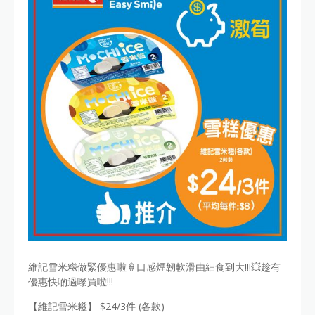
維記雪米糍做緊優惠啦🍦口感煙韌軟滑由細食到大!!!💥趁有
優惠快啲過嚟買啦!!!
【維記雪米糍】 $24/3件 (各款)