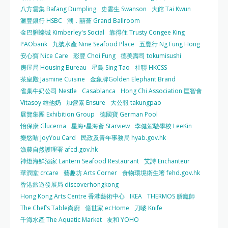
八方雲集 Bafang Dumpling
史雲生 Swanson
大館 Tai Kwun
滙豐銀行 HSBC
潮．囍薈 Grand Ballroom
金巴脷蠔城 Kimberley's Social
靠得住 Trusty Congee King
PAObank
九號水產 Nine Seafood Place
五豐行 Ng Fung Hong
安心寶 Nice Care
彩豐 Choi Fung
德美壽司 tokumisushi
房屋局 Housing Bureau
星島 Sing Tao
社聯 HKCSS
茶皇殿 Jasmine Cuisine
金象牌Golden Elephant Brand
雀巢牛奶公司 Nestle
Casablanca
Hong Chi Association 匡智會
Vitasoy 維他奶
加營素 Ensure
大公報 takungpao
展覽集團 Exhibition Group
德國寶 German Pool
怡保康 Glucerna
星海•星海薈 Starview
李健駕駛學校 LeeKin
樂悠咭 JoyYou Card
民政及青年事務局 hyab.gov.hk
漁農自然護理署 afcd.gov.hk
神燈海鮮酒家 Lantern Seafood Restaurant
艾詩 Enchanteur
華潤堂 crcare
藝趣坊 Arts Corner
食物環境衛生署 fehd.gov.hk
香港旅遊發展局 discoverhongkong
Hong Kong Arts Centre 香港藝術中心
IKEA
THERMOS 膳魔師
The Chef’s Table尚廚
億世家 ecHome
刀嘜 Knife
千海水產 The Aquatic Market
友和 YOHO