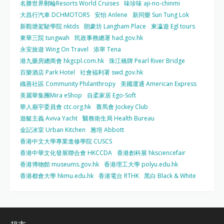
名勝世界郵輪Resorts World Cruises
味珍味 aji-no-chinmi
大昌行汽車 DCHMOTORS
安怡 Anlene
新同樂 Sun Tung Lok
新觀塘駕駛學院 nktds
朗豪坊 Langham Place
東瀛遊 Egl tours
東華三院 tungwah
民政事務總署 had.gov.hk
永安旅遊 Wing On Travel
添寧 Tena
港九藥房總商會 hkgcpl.com.hk
珠江橋牌 Pearl River Bridge
百樂酒店 Park Hotel
社會福利署 swd.gov.hk
織善社區 Community Philanthropy
美國運通 American Express
美麗華集團Mira eShop
自柔家居 Ego-Soft
華人廟宇委員會 ctc.org.hk
賽馬會 Jockey Club
遊艇主義 Aviva Yacht
醫務衛生局 Health Bureau
金記冰室 Urban Kitchen
雅培 Abbott
香港中文大學專業進修學院 CUSCS
香港中華文化發展聯合會 HKCCDA
香港創科展 hksciencefair
香港博物館 museums.gov.hk
香港理工大學 polyu.edu.hk
香港都會大學 hkmu.edu.hk
香港電台 RTHK
黑白 Black & White