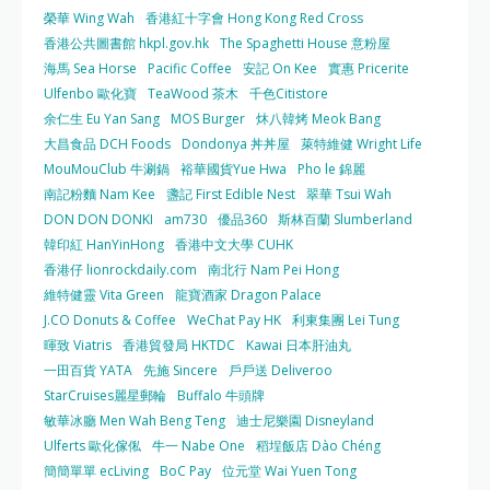
榮華 Wing Wah
香港紅十字會 Hong Kong Red Cross
香港公共圖書館 hkpl.gov.hk
The Spaghetti House 意粉屋
海馬 Sea Horse
Pacific Coffee
安記 On Kee
實惠 Pricerite
Ulfenbo 歐化寶
TeaWood 茶木
千色Citistore
余仁生 Eu Yan Sang
MOS Burger
炑八韓烤 Meok Bang
大昌食品 DCH Foods
Dondonya 丼丼屋
萊特維健 Wright Life
MouMouClub 牛涮鍋
裕華國貨Yue Hwa
Pho le 錦麗
南記粉麵 Nam Kee
盞記 First Edible Nest
翠華 Tsui Wah
DON DON DONKI
am730
優品360
斯林百蘭 Slumberland
韓印紅 HanYinHong
香港中文大學 CUHK
香港仔 lionrockdaily.com
南北行 Nam Pei Hong
維特健靈 Vita Green
龍寶酒家 Dragon Palace
J.CO Donuts & Coffee
WeChat Pay HK
利東集團 Lei Tung
暉致 Viatris
香港貿發局 HKTDC
Kawai 日本肝油丸
一田百貨 YATA
先施 Sincere
戶戶送 Deliveroo
StarCruises麗星郵輪
Buffalo 牛頭牌
敏華冰廳 Men Wah Beng Teng
迪士尼樂園 Disneyland
Ulferts 歐化傢俬
牛一 Nabe One
稻埕飯店 Dào Chéng
簡簡單單 ecLiving
BoC Pay
位元堂 Wai Yuen Tong