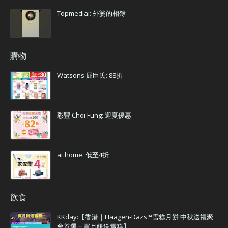
Topmediai: 外婆的相簿
購物
Watsons 屈臣氏: 88折
彩豐 Choi Fung: 迎夏優惠
at.home: 低至4折
飲食
KKday:【香港｜Häagen-Dazs™雪糕月餅 中秋送禮聚
會首選＋買月餅送雪糕】