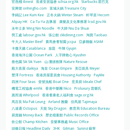
官燕棧 ibnest
長者安居協會 schsa.org.hk
Starbucks 星巴克
安興號 onhingho.com
富城火鍋 Treasure City
李錦記 Lee Kum Kee
正冬火鍋 Winter Steam
軒琴居 Hecom
Alipay HK
Ca-Tu-Ya 吉豚屋
康樂及文化事務署 lcsd.gov.hk
永年士多 Wing Nin Noodle
牛大帥 Niu Da Shuai
勞工處 labour.gov.hk
張公館 ckkdining.com
淘寶 Taobao
牛大人 Master Beef
賽馬會耆智園 jccpa
亞參雞飯 ASAM
卡撒天嬌 Casablanca
放題
牛陣 Gyujin
香港海洋公園 Ocean Park
人字牌救心 Kyushin
嗇色園 Sik Sik Yuen
山‧灘拯救隊 Nature Rescue
殿大喜屋 daikiya
海皇 Ocean Empire
美亞廚具 Meyer
豐澤 Fortress
香港房屋委員會 Housing Authority
PayMe
四洲 Four Seas
壹號漁船 Boat One
意美廚 Ideale Chef
機電工程協會 emhk
香港中樂團 hkco
Proluxury 普樂氏
惠而浦 Whirlpool
香港耆康老人福利會 sage.org.hk
馬百良 Ma Pak Leung
Airland 雅蘭
但馬屋 Tajimaya
八達通 Octopus
天龍 Sky Dragon
教育局 Education Bureau
易賞錢 Money Back
歷史檔案館 Public Records Office
炊公館 Champ Kitchen
音樂事務處 Music Office
頭條日報 Headline Daily
3HK
Gilman
Suning 蘇寧