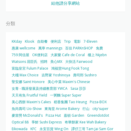
結他譜分享網站
分類
KKday
Klook
自助餐
便利店
Trip
電影
7-Eleven
惠康 wellcome
萬寧 mannings
百佳 PARKnSHOP
免費
759 阿信屋
OK便利店
大家樂 Cafe de Coral
樓上 hkjebn
Watsons 屈臣氏
招聘
美心MX
大快活 Fairwood
富臨皇宮 Fulum Palace
鴻福堂Hung Fook Tong
大棧 Max Choice
吉野家 Yoshinoya
壽司郎 Sushiro
聖安娜 Saint Honore
美心中菜 Maxim's Chinese
女青 - 職涯發展及持續教育部 YWCA
Sasa 莎莎
天天有魚 Fruitful Yield
一粥麵 Super Super
美心西餅 Maxim's Cakes
稻香集團 Tao Heung
Pizza-BOX
魚尚壽司 Uo-Show
東海堂 Arome Bakery
行山
city'super
麥當勞 McDonald's
Pizza Hut
嘉頓 Garden
Greendotdot
Optical 88
爭鮮 Sushi Express
奇華餅家 Kee Wah Bakery
Eikowada
KFC
永安百貨 Wing On
譚仔三哥 Tam Jai Sam Gor