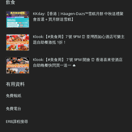
飲食
KKday:【香港｜Häagen-Dazs™雪糕月餅 中秋送禮聚
會首選＋買月餅送雪糕】
Klook:【#美食周】7 號 9PM ⏰ 荃灣西如心酒店可樂主
題自助餐激抵 1折！
Klook:【#美食周】 7 號 9PM 開搶 ⏰ 香港喜來登酒店
自助晚餐快閃買一送一 🔥
有用資料
免費報紙
免費電台
ERB課程搜尋