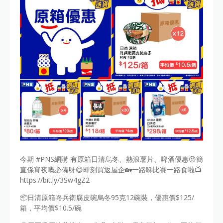
今期 #PNS網購 有原箱日清烏冬、熱浪薯片、啤酒優惠😝簡
直係宵夜嘅必備呀😋即刻買返屋企🏡一路睇比賽一路食啦📺
https://bit.ly/3Sw4gZ2
📦日清原箱咚兵衛腐皮碗烏冬95克12碗裝，優惠價$125/
箱，平均價$10.5/碗