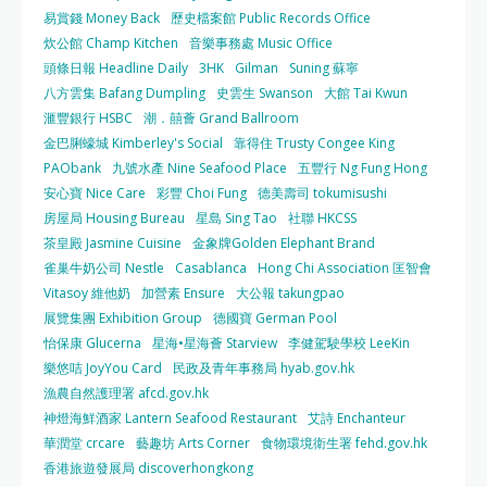
易賞錢 Money Back
歷史檔案館 Public Records Office
炊公館 Champ Kitchen
音樂事務處 Music Office
頭條日報 Headline Daily
3HK
Gilman
Suning 蘇寧
八方雲集 Bafang Dumpling
史雲生 Swanson
大館 Tai Kwun
滙豐銀行 HSBC
潮．囍薈 Grand Ballroom
金巴脷蠔城 Kimberley's Social
靠得住 Trusty Congee King
PAObank
九號水產 Nine Seafood Place
五豐行 Ng Fung Hong
安心寶 Nice Care
彩豐 Choi Fung
德美壽司 tokumisushi
房屋局 Housing Bureau
星島 Sing Tao
社聯 HKCSS
茶皇殿 Jasmine Cuisine
金象牌Golden Elephant Brand
雀巢牛奶公司 Nestle
Casablanca
Hong Chi Association 匡智會
Vitasoy 維他奶
加營素 Ensure
大公報 takungpao
展覽集團 Exhibition Group
德國寶 German Pool
怡保康 Glucerna
星海•星海薈 Starview
李健駕駛學校 LeeKin
樂悠咭 JoyYou Card
民政及青年事務局 hyab.gov.hk
漁農自然護理署 afcd.gov.hk
神燈海鮮酒家 Lantern Seafood Restaurant
艾詩 Enchanteur
華潤堂 crcare
藝趣坊 Arts Corner
食物環境衛生署 fehd.gov.hk
香港旅遊發展局 discoverhongkong