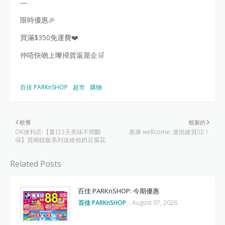
—
限時優惠🎉
買滿$350免運費❤️
仲唔快啲上嚟掃貨返屋企🛒
百佳 PARKnSHOP
超市
購物
較舊
較新的
OK便利店:【夏日3天美味不間斷
惠康 wellcome: 激抵搶買👍🏻！
🤤】買兩餸飯系列送維他奶豆腐花
Related Posts
百佳 PARKnSHOP: 今期優惠
百佳 PARKnSHOP
-
August 07, 2026