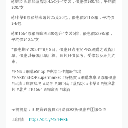
📦屈臣氏原箱蒸餾水4.5公升4支裝，優惠價$80/箱，平均價
$20/支
📦卡樂B原箱熱浪薯片25克30包，優惠價$118/箱，平均價
$4/包
📦K1664原箱白啤酒330毫升4支裝6排，優惠價$298/箱，
平均價$12.5/支
*優惠期至2024年8月8日。優惠只適用於PNS網購之送貨訂
單。優惠以每張訂單計算。圖片只供參考。受條款及細則約
束。
#PNS #網購eShop #香港百佳超級市場
#PARKnSHOPSupermarket #好抵買 #網購專享 #原箱優惠
#日清 #腐皮烏冬 #烏冬 #屈臣氏 #蒸餾水 #卡樂B #熱浪薯
片 #薯片 #K1664 #白啤酒 #啤酒
—
📣提提您：📱易賞錢會員8月送你92折優惠券5️⃣張🥳🎊
👉🏻詳情：
https://bit.ly/48rHVRE