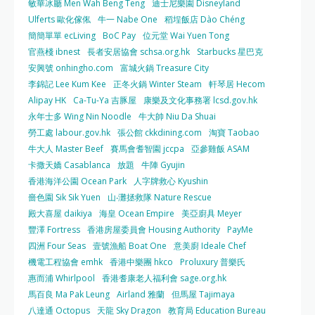
敏華冰廳 Men Wah Beng Teng
迪士尼樂園 Disneyland
Ulferts 歐化傢俬
牛一 Nabe One
稻埕飯店 Dào Chéng
簡簡單單 ecLiving
BoC Pay
位元堂 Wai Yuen Tong
官燕棧 ibnest
長者安居協會 schsa.org.hk
Starbucks 星巴克
安興號 onhingho.com
富城火鍋 Treasure City
李錦記 Lee Kum Kee
正冬火鍋 Winter Steam
軒琴居 Hecom
Alipay HK
Ca-Tu-Ya 吉豚屋
康樂及文化事務署 lcsd.gov.hk
永年士多 Wing Nin Noodle
牛大帥 Niu Da Shuai
勞工處 labour.gov.hk
張公館 ckkdining.com
淘寶 Taobao
牛大人 Master Beef
賽馬會耆智園 jccpa
亞參雞飯 ASAM
卡撒天嬌 Casablanca
放題
牛陣 Gyujin
香港海洋公園 Ocean Park
人字牌救心 Kyushin
嗇色園 Sik Sik Yuen
山‧灘拯救隊 Nature Rescue
殿大喜屋 daikiya
海皇 Ocean Empire
美亞廚具 Meyer
豐澤 Fortress
香港房屋委員會 Housing Authority
PayMe
四洲 Four Seas
壹號漁船 Boat One
意美廚 Ideale Chef
機電工程協會 emhk
香港中樂團 hkco
Proluxury 普樂氏
惠而浦 Whirlpool
香港耆康老人福利會 sage.org.hk
馬百良 Ma Pak Leung
Airland 雅蘭
但馬屋 Tajimaya
八達通 Octopus
天龍 Sky Dragon
教育局 Education Bureau