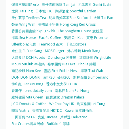
僱員再培訓局 erb
譚仔雲南米線 Tam Jai
元氣壽司 Genki Sushi
太興 Tai Hing
日本城 JHC
陶源酒家 Sportful Garden
天仁茗茶 TenRensTea
明星海鮮酒家Star Seafood
大班 Tai Pan
榮華 Wing Wah
香港紅十字會 Hong Kong Red Cross
香港公共圖書館 hkpl.gov.hk
The Spaghetti House 意粉屋
海馬 Sea Horse
Pacific Coffee
安記 On Kee
實惠 Pricerite
Ulfenbo 歐化寶
TeaWood 茶木
千色Citistore
余仁生 Eu Yan Sang
MOS Burger
炑八韓烤 Meok Bang
大昌食品 DCH Foods
Dondonya 丼丼屋
萊特維健 Wright Life
MouMouClub 牛涮鍋
裕華國貨Yue Hwa
Pho le 錦麗
南記粉麵 Nam Kee
盞記 First Edible Nest
翠華 Tsui Wah
DON DON DONKI
am730
優品360
斯林百蘭 Slumberland
韓印紅 HanYinHong
香港中文大學 CUHK
香港仔 lionrockdaily.com
南北行 Nam Pei Hong
維特健靈 Vita Green
龍寶酒家 Dragon Palace
J.CO Donuts & Coffee
WeChat Pay HK
利東集團 Lei Tung
暉致 Viatris
香港貿發局 HKTDC
Kawai 日本肝油丸
一田百貨 YATA
先施 Sincere
戶戶送 Deliveroo
StarCruises麗星郵輪
Buffalo 牛頭牌