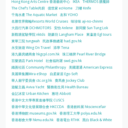
Hong Kong Arts Centre 香港藝術中心
IKEA
THERMOS 膳魔師
The Chef’s Table尚廚
億世家 ecHome
刀嘜 Knife
千海水產 The Aquatic Market
友和 YOHO
名勝世界郵輪Resorts World Cruises
味珍味 aji-no-chinmi
大昌行汽車 DCHMOTORS
安怡 Anlene
新同樂 Sun Tung Lok
新觀塘駕駛學院 nktds
朗豪坊 Langham Place
東瀛遊 Egl tours
東華三院 tungwah
民政事務總署 had.gov.hk
永安旅遊 Wing On Travel
添寧 Tena
港九藥房總商會 hkgcpl.com.hk
珠江橋牌 Pearl River Bridge
百樂酒店 Park Hotel
社會福利署 swd.gov.hk
織善社區 Community Philanthropy
美國運通 American Express
美麗華集團Mira eShop
自柔家居 Ego-Soft
華人廟宇委員會 ctc.org.hk
賽馬會 Jockey Club
遊艇主義 Aviva Yacht
醫務衛生局 Health Bureau
金記冰室 Urban Kitchen
雅培 Abbott
香港中文大學專業進修學院 CUSCS
香港中華文化發展聯合會 HKCCDA
香港創科展 hksciencefair
香港博物館 museums.gov.hk
香港理工大學 polyu.edu.hk
香港都會大學 hkmu.edu.hk
香港電台 RTHK
黑白 Black & White