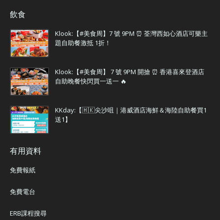
飲食
Klook:【#美食周】7 號 9PM ⏰ 荃灣西如心酒店可樂主
題自助餐激抵 1折！
Klook:【#美食周】 7 號 9PM 開搶 ⏰ 香港喜來登酒店
自助晚餐快閃買一送一 🔥
KKday:【🇭🇰尖沙咀｜港威酒店海鮮＆海陸自助餐買1
送1】
有用資料
免費報紙
免費電台
ERB課程搜尋