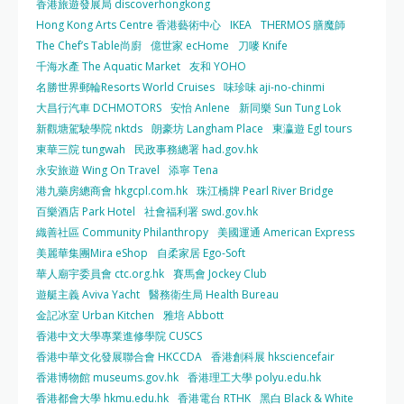
香港旅遊發展局 discoverhongkong
Hong Kong Arts Centre 香港藝術中心
IKEA
THERMOS 膳魔師
The Chef’s Table尚廚
億世家 ecHome
刀嘜 Knife
千海水產 The Aquatic Market
友和 YOHO
名勝世界郵輪Resorts World Cruises
味珍味 aji-no-chinmi
大昌行汽車 DCHMOTORS
安怡 Anlene
新同樂 Sun Tung Lok
新觀塘駕駛學院 nktds
朗豪坊 Langham Place
東瀛遊 Egl tours
東華三院 tungwah
民政事務總署 had.gov.hk
永安旅遊 Wing On Travel
添寧 Tena
港九藥房總商會 hkgcpl.com.hk
珠江橋牌 Pearl River Bridge
百樂酒店 Park Hotel
社會福利署 swd.gov.hk
織善社區 Community Philanthropy
美國運通 American Express
美麗華集團Mira eShop
自柔家居 Ego-Soft
華人廟宇委員會 ctc.org.hk
賽馬會 Jockey Club
遊艇主義 Aviva Yacht
醫務衛生局 Health Bureau
金記冰室 Urban Kitchen
雅培 Abbott
香港中文大學專業進修學院 CUSCS
香港中華文化發展聯合會 HKCCDA
香港創科展 hksciencefair
香港博物館 museums.gov.hk
香港理工大學 polyu.edu.hk
香港都會大學 hkmu.edu.hk
香港電台 RTHK
黑白 Black & White