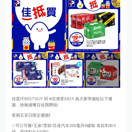
佳蛋仔BESTGUY 同 #百便星EASY 為大家準備咗以下優
惠，快啲過嚟百佳買嘢啦!
️星期五至日限定優惠❗️
✨可口可樂/玉泉/雪碧/芬達汽水200毫升6罐裝-各款$58/3
排，平均$19.34/排^