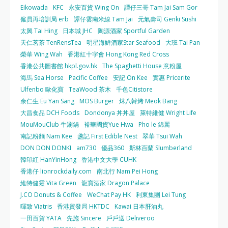
Eikowada
KFC
永安百貨 Wing On
譚仔三哥 Tam Jai Sam Gor
僱員再培訓局 erb
譚仔雲南米線 Tam Jai
元氣壽司 Genki Sushi
太興 Tai Hing
日本城 JHC
陶源酒家 Sportful Garden
天仁茗茶 TenRensTea
明星海鮮酒家Star Seafood
大班 Tai Pan
榮華 Wing Wah
香港紅十字會 Hong Kong Red Cross
香港公共圖書館 hkpl.gov.hk
The Spaghetti House 意粉屋
海馬 Sea Horse
Pacific Coffee
安記 On Kee
實惠 Pricerite
Ulfenbo 歐化寶
TeaWood 茶木
千色Citistore
余仁生 Eu Yan Sang
MOS Burger
炑八韓烤 Meok Bang
大昌食品 DCH Foods
Dondonya 丼丼屋
萊特維健 Wright Life
MouMouClub 牛涮鍋
裕華國貨Yue Hwa
Pho le 錦麗
南記粉麵 Nam Kee
盞記 First Edible Nest
翠華 Tsui Wah
DON DON DONKI
am730
優品360
斯林百蘭 Slumberland
韓印紅 HanYinHong
香港中文大學 CUHK
香港仔 lionrockdaily.com
南北行 Nam Pei Hong
維特健靈 Vita Green
龍寶酒家 Dragon Palace
J.CO Donuts & Coffee
WeChat Pay HK
利東集團 Lei Tung
暉致 Viatris
香港貿發局 HKTDC
Kawai 日本肝油丸
一田百貨 YATA
先施 Sincere
戶戶送 Deliveroo