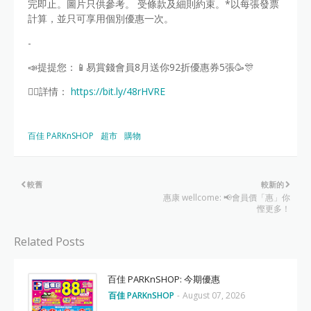
完即止。圖片只供參考。 受條款及細則約束。*以每張發票
計算，並只可享用個別優惠一次。
-
📣提提您：📱易賞錢會員8月送你92折優惠券5張🥳🎊
👉🏻詳情：
https://bit.ly/48rHVRE
百佳 PARKnSHOP
超市
購物
較舊
較新的
惠康 wellcome: 📢會員價「惠」你
慳更多！
Related Posts
百佳 PARKnSHOP: 今期優惠
百佳 PARKnSHOP
-
August 07, 2026