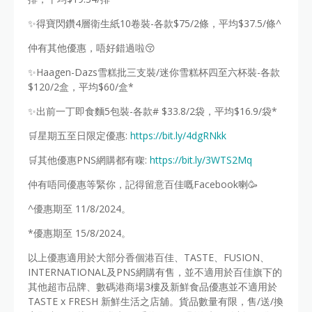
✨得寶閃鑽4層衛生紙10卷裝-各款$75/2條，平均$37.5/條^
仲有其他優惠，唔好錯過啦😚
✨Haagen-Dazs雪糕批三支裝/迷你雪糕杯四至六杯裝-各款
$120/2盒，平均$60/盒*
✨出前一丁即食麵5包裝-各款# $33.8/2袋，平均$16.9/袋*
🛒星期五至日限定優惠:
https://bit.ly/4dgRNkk
🛒其他優惠PNS網購都有㗎:
https://bit.ly/3WTS2Mq
仲有唔同優惠等緊你，記得留意百佳嘅Facebook喇🥳
^優惠期至 11/8/2024。
*優惠期至 15/8/2024。
以上優惠適用於大部分香個港百佳、TASTE、FUSION、
INTERNATIONAL及PNS網購有售，並不適用於百佳旗下的
其他超市品牌、數碼港商場3樓及新鮮食品優惠並不適用於
TASTE x FRESH 新鮮生活之店舖。貨品數量有限，售/送/換