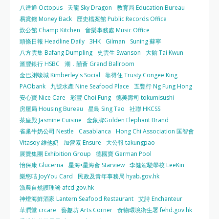
八達通 Octopus
天龍 Sky Dragon
教育局 Education Bureau
易賞錢 Money Back
歷史檔案館 Public Records Office
炊公館 Champ Kitchen
音樂事務處 Music Office
頭條日報 Headline Daily
3HK
Gilman
Suning 蘇寧
八方雲集 Bafang Dumpling
史雲生 Swanson
大館 Tai Kwun
滙豐銀行 HSBC
潮．囍薈 Grand Ballroom
金巴脷蠔城 Kimberley's Social
靠得住 Trusty Congee King
PAObank
九號水產 Nine Seafood Place
五豐行 Ng Fung Hong
安心寶 Nice Care
彩豐 Choi Fung
德美壽司 tokumisushi
房屋局 Housing Bureau
星島 Sing Tao
社聯 HKCSS
茶皇殿 Jasmine Cuisine
金象牌Golden Elephant Brand
雀巢牛奶公司 Nestle
Casablanca
Hong Chi Association 匡智會
Vitasoy 維他奶
加營素 Ensure
大公報 takungpao
展覽集團 Exhibition Group
德國寶 German Pool
怡保康 Glucerna
星海•星海薈 Starview
李健駕駛學校 LeeKin
樂悠咭 JoyYou Card
民政及青年事務局 hyab.gov.hk
漁農自然護理署 afcd.gov.hk
神燈海鮮酒家 Lantern Seafood Restaurant
艾詩 Enchanteur
華潤堂 crcare
藝趣坊 Arts Corner
食物環境衛生署 fehd.gov.hk