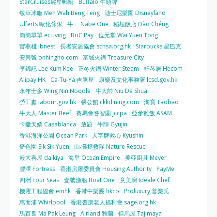
StarCruises麗星郵輪
Buffalo 牛頭牌
敏華冰廳 Men Wah Beng Teng
迪士尼樂園 Disneyland
Ulferts 歐化傢俬
牛一 Nabe One
稻埕飯店 Dào Chéng
簡簡單單 ecLiving
BoC Pay
位元堂 Wai Yuen Tong
官燕棧 ibnest
長者安居協會 schsa.org.hk
Starbucks 星巴克
安興號 onhingho.com
富城火鍋 Treasure City
李錦記 Lee Kum Kee
正冬火鍋 Winter Steam
軒琴居 Hecom
Alipay HK
Ca-Tu-Ya 吉豚屋
康樂及文化事務署 lcsd.gov.hk
永年士多 Wing Nin Noodle
牛大帥 Niu Da Shuai
勞工處 labour.gov.hk
張公館 ckkdining.com
淘寶 Taobao
牛大人 Master Beef
賽馬會耆智園 jccpa
亞參雞飯 ASAM
卡撒天嬌 Casablanca
放題
牛陣 Gyujin
香港海洋公園 Ocean Park
人字牌救心 Kyushin
嗇色園 Sik Sik Yuen
山‧灘拯救隊 Nature Rescue
殿大喜屋 daikiya
海皇 Ocean Empire
美亞廚具 Meyer
豐澤 Fortress
香港房屋委員會 Housing Authority
PayMe
四洲 Four Seas
壹號漁船 Boat One
意美廚 Ideale Chef
機電工程協會 emhk
香港中樂團 hkco
Proluxury 普樂氏
惠而浦 Whirlpool
香港耆康老人福利會 sage.org.hk
馬百良 Ma Pak Leung
Airland 雅蘭
但馬屋 Tajimaya