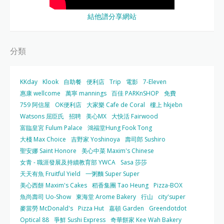
結他譜分享網站
分類
KKday
Klook
自助餐
便利店
Trip
電影
7-Eleven
惠康 wellcome
萬寧 mannings
百佳 PARKnSHOP
免費
759 阿信屋
OK便利店
大家樂 Cafe de Coral
樓上 hkjebn
Watsons 屈臣氏
招聘
美心MX
大快活 Fairwood
富臨皇宮 Fulum Palace
鴻福堂Hung Fook Tong
大棧 Max Choice
吉野家 Yoshinoya
壽司郎 Sushiro
聖安娜 Saint Honore
美心中菜 Maxim's Chinese
女青 - 職涯發展及持續教育部 YWCA
Sasa 莎莎
天天有魚 Fruitful Yield
一粥麵 Super Super
美心西餅 Maxim's Cakes
稻香集團 Tao Heung
Pizza-BOX
魚尚壽司 Uo-Show
東海堂 Arome Bakery
行山
city'super
麥當勞 McDonald's
Pizza Hut
嘉頓 Garden
Greendotdot
Optical 88
爭鮮 Sushi Express
奇華餅家 Kee Wah Bakery