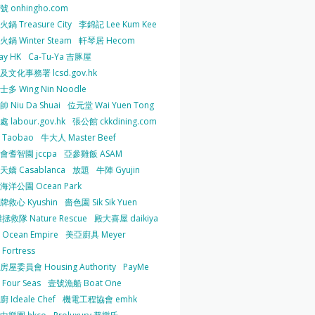
 onhingho.com
鍋 Treasure City
李錦記 Lee Kum Kee
鍋 Winter Steam
軒琴居 Hecom
ay HK
Ca-Tu-Ya 吉豚屋
及文化事務署 lcsd.gov.hk
多 Wing Nin Noodle
 Niu Da Shuai
位元堂 Wai Yuen Tong
 labour.gov.hk
張公館 ckkdining.com
Taobao
牛大人 Master Beef
會耆智園 jccpa
亞參雞飯 ASAM
嬌 Casablanca
放題
牛陣 Gyujin
海洋公園 Ocean Park
牌救心 Kyushin
嗇色園 Sik Sik Yuen
拯救隊 Nature Rescue
殿大喜屋 daikiya
Ocean Empire
美亞廚具 Meyer
Fortress
屋委員會 Housing Authority
PayMe
Four Seas
壹號漁船 Boat One
 Ideale Chef
機電工程協會 emhk