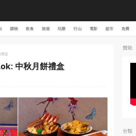
台
購物
飲食
旅遊
玩樂
行山
電影
超市
免費
贊助
月餅禮盒
 Lok: 中秋月餅禮盒
分類