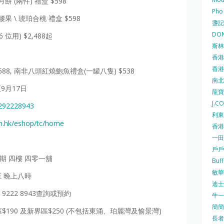
餅 (兩件) 禮盒 $598
Pho
果 \ 琥珀合桃 禮盒 $598
盞記 F
DON
 位用) $2,488起
斯林百
香港
香港仔
688, 南非八頭紅燒鮑魚禮盒(一罐八隻) $538
南北行
9月17日
龍寶酒
J.C
5292228943
利東集
m.hk/eshop/tc/home
香港
一田
戶戶送
期 四樓 四零一舖
Buf
敏華冰
至 晚上八時
迪士尼
222 8943查詢或預約
牛一 
簡簡單
$190 及新界區$250 (不包括東涌、珀麗灣及愉景灣)
長者安