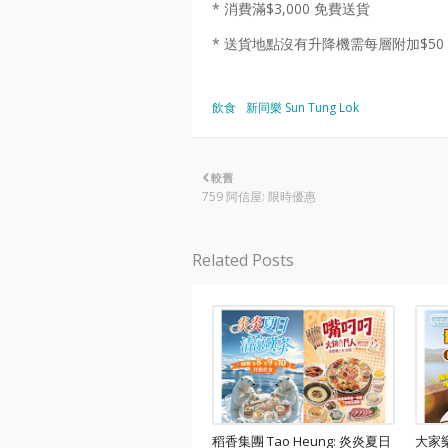
* 消費滿$3,000 免費送貨
* 送貨地點沒有升降機需每層附加$50
飲食
新同樂 Sun Tung Lok
較舊
759 阿信屋: 限時優惠
Related Posts
稻香集團 Tao Heung: 炎炎夏日
大家樂 