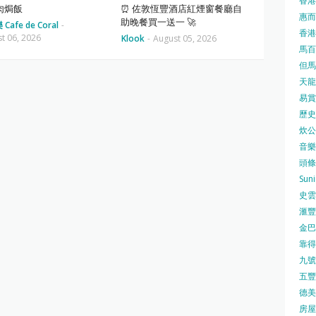
香港
肉焗飯
⏰ 佐敦恆豐酒店紅煙窗餐廳自
惠而浦
助晚餐買一送一 🚀
Cafe de Coral
-
香港
t 06, 2026
Klook
-
August 05, 2026
馬百良
但馬屋
天龍 
易賞錢
歷史檔
炊公館
音樂事
頭條日
Sun
史雲
滙豐
金巴脷
靠得住
九號水
五豐行
德美壽
房屋局