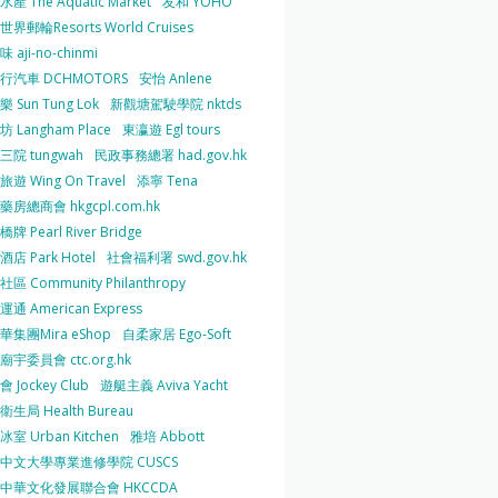
產 The Aquatic Market
友和 YOHO
界郵輪Resorts World Cruises
 aji-no-chinmi
行汽車 DCHMOTORS
安怡 Anlene
 Sun Tung Lok
新觀塘駕駛學院 nktds
 Langham Place
東瀛遊 Egl tours
三院 tungwah
民政事務總署 had.gov.hk
遊 Wing On Travel
添寧 Tena
房總商會 hkgcpl.com.hk
牌 Pearl River Bridge
店 Park Hotel
社會福利署 swd.gov.hk
區 Community Philanthropy
通 American Express
華集團Mira eShop
自柔家居 Ego-Soft
宇委員會 ctc.org.hk
 Jockey Club
遊艇主義 Aviva Yacht
生局 Health Bureau
室 Urban Kitchen
雅培 Abbott
中文大學專業進修學院 CUSCS
中華文化發展聯合會 HKCCDA