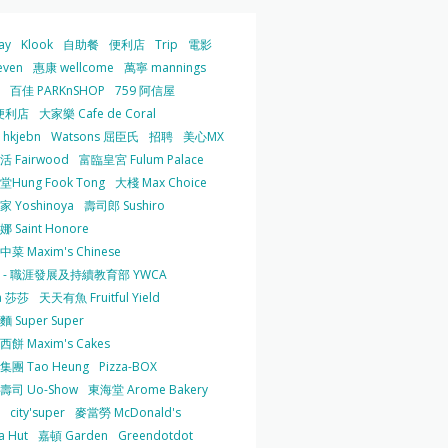
ay
Klook
自助餐
便利店
Trip
電影
even
惠康 wellcome
萬寧 mannings
百佳 PARKnSHOP
759 阿信屋
便利店
大家樂 Cafe de Coral
hkjebn
Watsons 屈臣氏
招聘
美心MX
 Fairwood
富臨皇宮 Fulum Palace
Hung Fook Tong
大棧 Max Choice
 Yoshinoya
壽司郎 Sushiro
 Saint Honore
菜 Maxim's Chinese
 - 職涯發展及持續教育部 YWCA
a 莎莎
天天有魚 Fruitful Yield
 Super Super
餅 Maxim's Cakes
集團 Tao Heung
Pizza-BOX
壽司 Uo-Show
東海堂 Arome Bakery
city'super
麥當勞 McDonald's
a Hut
嘉頓 Garden
Greendotdot