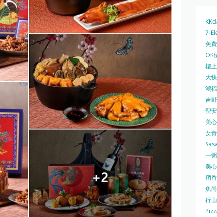
KKd
7-El
免費
OK
樓上 
大快活
鴻福堂
吉野家
聖安娜
美心中
女青
Sas
一粥麵
美心西
稻香
魚尚
行山
Pizz