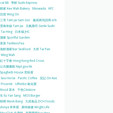
cal 88
爭鮮 Sushi Express
家 Kee Wah Bakery
Eikowada
KFC
百貨 Wing On
哥 Tam Jai Sam Gor
僱員再培訓局 erb
雲南米線 Tam Jai
元氣壽司 Genki Sushi
Tai Hing
日本城 JHC
家 Sportful Garden
茶 TenRensTea
海鮮酒家Star Seafood
大班 Tai Pan
Wing Wah
十字會 Hong Kong Red Cross
共圖書館 hkpl.gov.hk
 Spaghetti House 意粉屋
Sea Horse
Pacific Coffee
安記 On Kee
Pricerite
Ulfenbo 歐化寶
aWood 茶木
千色Citistore
 Eu Yan Sang
MOS Burger
韓烤 Meok Bang
大昌食品 DCH Foods
ndonya 丼丼屋
萊特維健 Wright Life
uMouClub 牛涮鍋
裕華國貨Yue Hwa