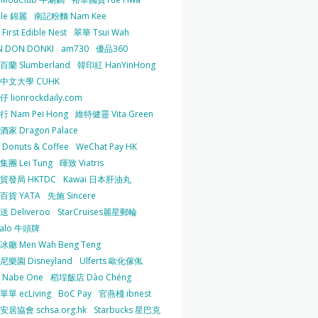
 le 錦麗
南記粉麵 Nam Kee
irst Edible Nest
翠華 Tsui Wah
 DON DONKI
am730
優品360
蘭 Slumberland
韓印紅 HanYinHong
中文大學 CUHK
 lionrockdaily.com
 Nam Pei Hong
維特健靈 Vita Green
家 Dragon Palace
O Donuts & Coffee
WeChat Pay HK
團 Lei Tung
暉致 Viatris
貿發局 HKTDC
Kawai 日本肝油丸
百貨 YATA
先施 Sincere
 Deliveroo
StarCruises麗星郵輪
falo 牛頭牌
廳 Men Wah Beng Teng
樂園 Disneyland
Ulferts 歐化傢俬
Nabe One
稻埕飯店 Dào Chéng
單 ecLiving
BoC Pay
官燕棧 ibnest
居協會 schsa.org.hk
Starbucks 星巴克