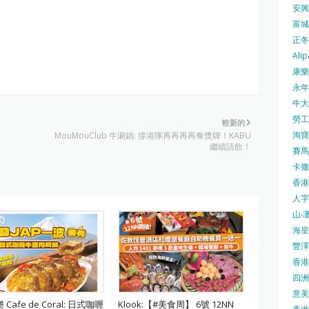
安興號
富城火
正冬火
Alip
康樂
永年士
牛大帥
勞工處
較新的
淘寶 
MouMouClub 牛涮鍋: 撐港隊再再再再奪獎牌！KABU
繼續請飲！
賽馬
卡撒天
香港
人字
山‧灘
海皇 
豐澤 
香港房
四洲 
意美廚
Cafe de Coral: 日式咖喱
Klook:【#美食周】 6號 12NN