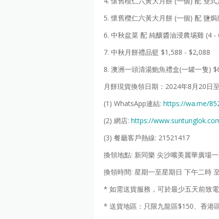
4. 懷舊欖仁六黃大月餅 (一個) 配 雙式月
5. 懷舊欖仁六黃大月餅 (一個) 配 鹽焗腰
6. 中秋盆菜 配 純釀醬油浸農埸雞 (4 - 6
7. 中秋月餅禮品籃 $1,588 - $2,088
8. 澳洲一頭清湯鮑魚禮盒(一罐一隻) $
月餅現貨換領日期：2024年8月20日至
(1) WhatsApp連結:
https://wa.me/8
(2) 網店:
https://www.suntunglok.co
(3) 餐廳客戶熱線: 21521417
換領地點: 新同樂 尖沙嘴美麗華廣場一
換領時間: 星期一至星期日 下午二時 
* 如需送貨服務，可於最少五天前致電 9
* 送貨地區：只限九龍區$150、香港區