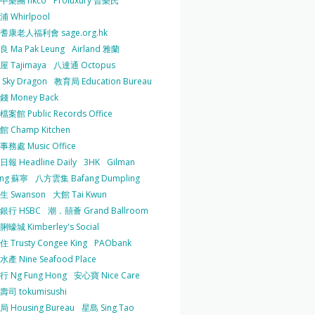
中樂團 hkco
Proluxury 普樂氏
 Whirlpool
耆康老人福利會 sage.org.hk
 Ma Pak Leung
Airland 雅蘭
 Tajimaya
八達通 Octopus
Sky Dragon
教育局 Education Bureau
 Money Back
案館 Public Records Office
 Champ Kitchen
務處 Music Office
報 Headline Daily
3HK
Gilman
ing 蘇寧
八方雲集 Bafang Dumpling
生 Swanson
大館 Tai Kwun
銀行 HSBC
潮．囍薈 Grand Ballroom
蠔城 Kimberley's Social
 Trusty Congee King
PAObank
產 Nine Seafood Place
 Ng Fung Hong
安心寶 Nice Care
司 tokumisushi
 Housing Bureau
星島 Sing Tao