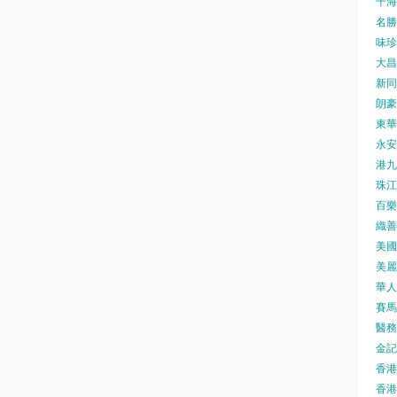
千海水
名勝世
味珍味
大昌
新同樂
朗豪坊
東華
永安旅
港九藥
珠江橋
百樂酒
織善社
美國運
美麗
華人廟
賽馬會
醫務衛
金記冰
香港
香港