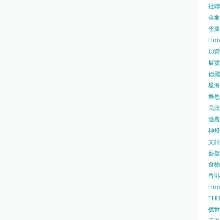
社聯 
金象牌
雀巢
Hon
加營素
展覽集
德國寶
星海•
樂悠咭
民政
漁農自
神燈海
艾詩 
藝趣坊
食物
香港
Hon
TH
億世