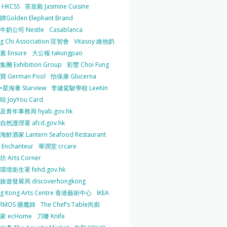
HKCSS
茶皇殿 Jasmine Cuisine
Golden Elephant Brand
牛奶公司 Nestle
Casablanca
g Chi Association 匡智會
Vitasoy 維他奶
 Ensure
大公報 takungpao
團 Exhibition Group
彩豐 Choi Fung
 German Pool
怡保康 Glucerna
星海薈 Starview
李健駕駛學校 LeeKin
 JoyYou Card
及青年事務局 hyab.gov.hk
然護理署 afcd.gov.hk
鮮酒家 Lantern Seafood Restaurant
Enchanteur
華潤堂 crcare
 Arts Corner
環境衛生署 fehd.gov.hk
旅遊發展局 discoverhongkong
g Kong Arts Centre 香港藝術中心
IKEA
ERMOS 膳魔師
The Chef’s Table尚廚
家 ecHome
刀嘜 Knife