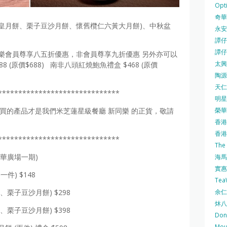
Opti
奇華餅
奶皇月餅、栗子豆沙月餅、懷舊欖仁六黃大月餅)、中秋盆
永安
譚仔三
譚仔
樂會員尊享八五折優惠，非會員尊享九折優惠 另外亦可以
太興 
 (原價$688) 南非八頭紅燒鮑魚禮盒 $468 (原價
陶源酒
天仁茗
******************************
明星
購買的產品才是我們米芝蓮星級餐廳 新同樂 的正貨，敬請
榮華 
香港紅
香港公
******************************
The
麗華廣場一期)
海馬 
實惠 
件) $148
Te
餅、栗子豆沙月餅) $298
余仁生
炑八
餅、栗子豆沙月餅) $398
Do
Mo