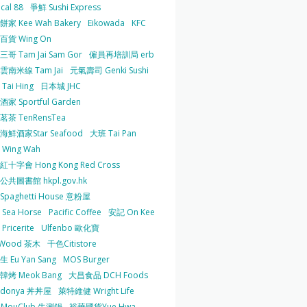
cal 88
爭鮮 Sushi Express
家 Kee Wah Bakery
Eikowada
KFC
百貨 Wing On
哥 Tam Jai Sam Gor
僱員再培訓局 erb
雲南米線 Tam Jai
元氣壽司 Genki Sushi
Tai Hing
日本城 JHC
家 Sportful Garden
茶 TenRensTea
海鮮酒家Star Seafood
大班 Tai Pan
Wing Wah
十字會 Hong Kong Red Cross
共圖書館 hkpl.gov.hk
 Spaghetti House 意粉屋
Sea Horse
Pacific Coffee
安記 On Kee
Pricerite
Ulfenbo 歐化寶
aWood 茶木
千色Citistore
 Eu Yan Sang
MOS Burger
韓烤 Meok Bang
大昌食品 DCH Foods
ndonya 丼丼屋
萊特維健 Wright Life
uMouClub 牛涮鍋
裕華國貨Yue Hwa