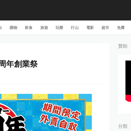
台
購物
飲食
旅遊
玩樂
行山
電影
超市
免費
贊助
 五周年創業祭
分類