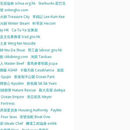
居協會 schsa.org.hk
Starbucks 星巴克
 onhingho.com
鍋 Treasure City
李錦記 Lee Kum Kee
鍋 Winter Steam
軒琴居 Hecom
ay HK
Ca-Tu-Ya 吉豚屋
及文化事務署 lcsd.gov.hk
多 Wing Nin Noodle
 Niu Da Shuai
勞工處 labour.gov.hk
 ckkdining.com
淘寶 Taobao
 Master Beef
賽馬會耆智園 jccpa
雞飯 ASAM
卡撒天嬌 Casablanca
放題
Gyujin
香港海洋公園 Ocean Park
牌救心 Kyushin
嗇色園 Sik Sik Yuen
拯救隊 Nature Rescue
殿大喜屋 daikiya
Ocean Empire
美亞廚具 Meyer
Fortress
屋委員會 Housing Authority
PayMe
Four Seas
壹號漁船 Boat One
 Ideale Chef
機電工程協會 emhk