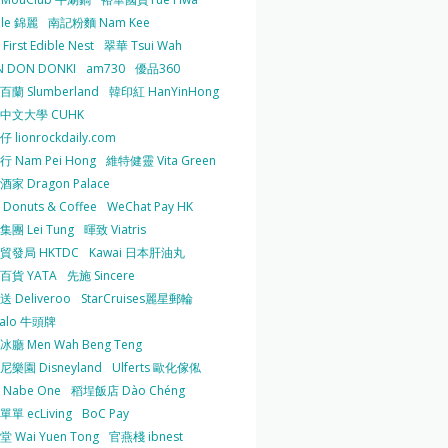
 le 錦麗
南記粉麵 Nam Kee
irst Edible Nest
翠華 Tsui Wah
 DON DONKI
am730
優品360
蘭 Slumberland
韓印紅 HanYinHong
中文大學 CUHK
 lionrockdaily.com
 Nam Pei Hong
維特健靈 Vita Green
家 Dragon Palace
O Donuts & Coffee
WeChat Pay HK
團 Lei Tung
暉致 Viatris
貿發局 HKTDC
Kawai 日本肝油丸
百貨 YATA
先施 Sincere
 Deliveroo
StarCruises麗星郵輪
falo 牛頭牌
廳 Men Wah Beng Teng
樂園 Disneyland
Ulferts 歐化傢俬
Nabe One
稻埕飯店 Dào Chéng
單 ecLiving
BoC Pay
 Wai Yuen Tong
官燕棧 ibnest