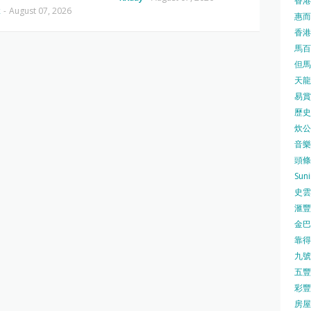
香港
k
-
August 07, 2026
惠而浦
香港
馬百良
但馬屋
天龍 
易賞錢
歷史檔
炊公館
音樂事
頭條日
Sun
史雲
滙豐
金巴脷
靠得住
九號水
五豐行
彩豐 
房屋局