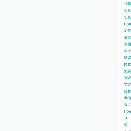
社聯 
金象牌
雀巢
Hon
加營素
展覽集
德國寶
星海•
樂悠咭
民政
漁農自
神燈海
艾詩 
藝趣坊
食物
香港
Hon
TH
億世