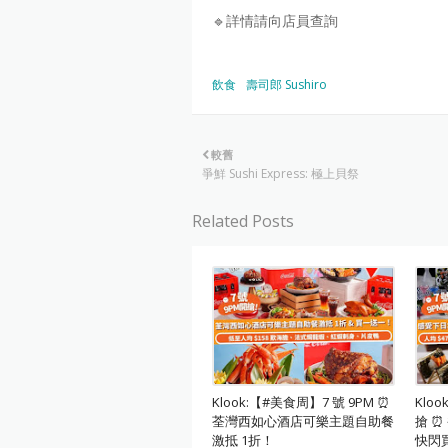
🔹詳情請向店員查詢
飲食
壽司郎 Sushiro
較舊
爭鮮 Sushi Express: 極上貝祭
Related Posts
Klook:【#美食周】7 號 9PM ⏰
Klo
荃灣西如心酒店可樂主題自助餐
搶 
激抵 1折！
快閃買