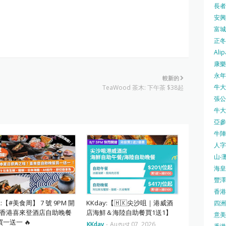
長者安
安興號
富城火
正冬火
Alip
康樂
永年士
較新的
牛大帥
TeaWood 茶木: 下午茶 $38起
張公館
牛大人
亞參
牛陣 
人字
山‧灘
海皇 
豐澤 
香港房
ok:【#美食周】 7 號 9PM 開
KKday:【🇭🇰尖沙咀｜港威酒
四洲 
⏰ 香港喜來登酒店自助晚餐
店海鮮＆海陸自助餐買1送1】
意美廚
一送一 🔥
KKday
-
August 07, 2026