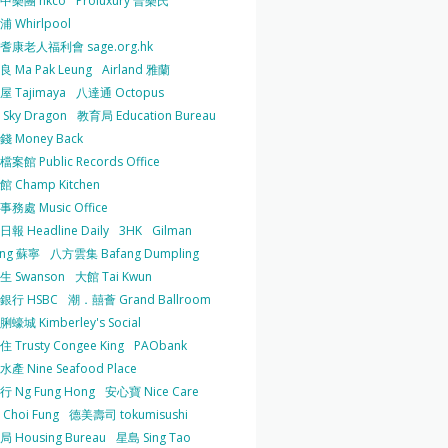
中樂團 hkco
Proluxury 普樂氏
 Whirlpool
耆康老人福利會 sage.org.hk
 Ma Pak Leung
Airland 雅蘭
 Tajimaya
八達通 Octopus
Sky Dragon
教育局 Education Bureau
 Money Back
案館 Public Records Office
 Champ Kitchen
務處 Music Office
報 Headline Daily
3HK
Gilman
ing 蘇寧
八方雲集 Bafang Dumpling
生 Swanson
大館 Tai Kwun
銀行 HSBC
潮．囍薈 Grand Ballroom
蠔城 Kimberley's Social
 Trusty Congee King
PAObank
產 Nine Seafood Place
 Ng Fung Hong
安心寶 Nice Care
Choi Fung
德美壽司 tokumisushi
 Housing Bureau
星島 Sing Tao