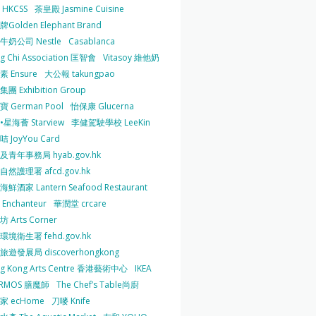
HKCSS
茶皇殿 Jasmine Cuisine
Golden Elephant Brand
牛奶公司 Nestle
Casablanca
g Chi Association 匡智會
Vitasoy 維他奶
 Ensure
大公報 takungpao
團 Exhibition Group
 German Pool
怡保康 Glucerna
星海薈 Starview
李健駕駛學校 LeeKin
 JoyYou Card
及青年事務局 hyab.gov.hk
然護理署 afcd.gov.hk
鮮酒家 Lantern Seafood Restaurant
Enchanteur
華潤堂 crcare
 Arts Corner
環境衛生署 fehd.gov.hk
旅遊發展局 discoverhongkong
g Kong Arts Centre 香港藝術中心
IKEA
ERMOS 膳魔師
The Chef’s Table尚廚
家 ecHome
刀嘜 Knife