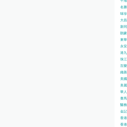
千海水
名勝世
味珍味
大昌
新同樂
朗豪坊
東華
永安旅
港九藥
珠江橋
百樂酒
織善社
美國運
美麗
華人廟
賽馬會
醫務衛
金記冰
香港
香港