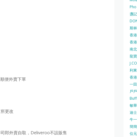
Pho
盞記 F
DON
）
斯林百
香港
香港仔
南北行
龍寶酒
J.C
利東集
香港
＋順便外賣下單
一田
戶戶送
Buf
敏華冰
有所更改
迪士尼
牛一 
簡簡單
郎外賣自取，Deliveroo不設販售
位元堂