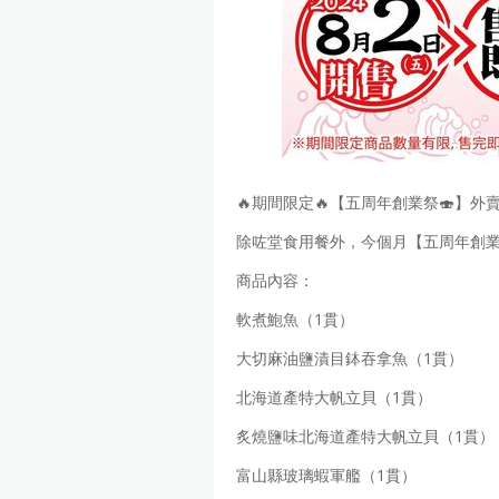
🔥期間限定🔥【五周年創業祭🍣】外賣盛
除咗堂食用餐外，今個月【五周年創業
商品內容：
軟煮鮑魚（1貫）
大切麻油鹽漬目鉢吞拿魚（1貫）
北海道產特大帆立貝（1貫）
炙燒鹽味北海道產特大帆立貝（1貫）
富山縣玻璃蝦軍艦（1貫）