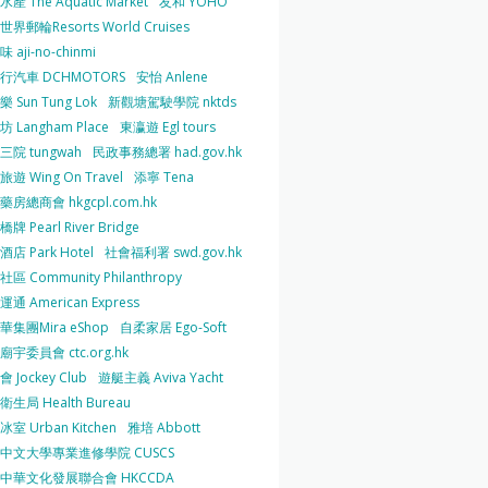
產 The Aquatic Market
友和 YOHO
界郵輪Resorts World Cruises
 aji-no-chinmi
行汽車 DCHMOTORS
安怡 Anlene
 Sun Tung Lok
新觀塘駕駛學院 nktds
 Langham Place
東瀛遊 Egl tours
三院 tungwah
民政事務總署 had.gov.hk
遊 Wing On Travel
添寧 Tena
房總商會 hkgcpl.com.hk
牌 Pearl River Bridge
店 Park Hotel
社會福利署 swd.gov.hk
區 Community Philanthropy
通 American Express
華集團Mira eShop
自柔家居 Ego-Soft
宇委員會 ctc.org.hk
 Jockey Club
遊艇主義 Aviva Yacht
生局 Health Bureau
室 Urban Kitchen
雅培 Abbott
中文大學專業進修學院 CUSCS
中華文化發展聯合會 HKCCDA