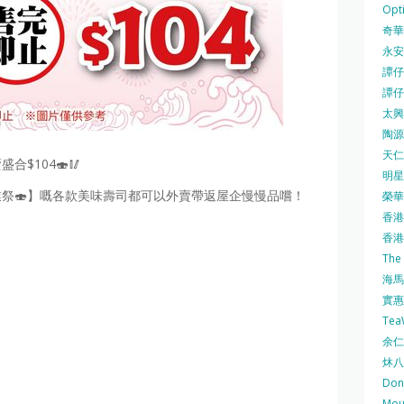
Opti
奇華餅
永安
譚仔三
譚仔
太興 
陶源酒
天仁茗
合$104🍣🥢
明星
祭🍣】嘅各款美味壽司都可以外賣帶返屋企慢慢品嚐！
榮華 
香港紅
香港公
The
海馬 
實惠 
Te
余仁生
炑八
Do
Mo