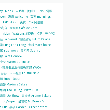
ay
Klook
自助餐
便利店
Trip
電影
even
惠康 wellcome
萬寧 mannings
PARKnSHOP
免費
759 阿信屋
便利店
大家樂 Cafe de Coral
hkjebn
Watsons 屈臣氏
招聘
美心MX
 Fairwood
富臨皇宮 Fulum Palace
Hung Fook Tong
大棧 Max Choice
 Yoshinoya
壽司郎 Sushiro
 Saint Honore
菜 Maxim's Chinese
 - 職涯發展及持續教育部 YWCA
a 莎莎
天天有魚 Fruitful Yield
 Super Super
餅 Maxim's Cakes
集團 Tao Heung
Pizza-BOX
壽司 Uo-Show
東海堂 Arome Bakery
city'super
麥當勞 McDonald's
a Hut
嘉頓 Garden
Greendotdot