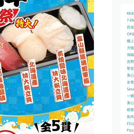
KKd
7-El
百佳 
OK
樓上 
大快活
鴻福堂
吉野家
聖安娜
美心中
女青
Sas
一粥麵
美心西
稻香
魚尚
行山
Pizz