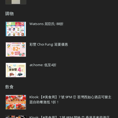
購物
Watsons 屈臣氏: 88折
彩豐 Choi Fung: 迎夏優惠
at.home: 低至4折
飲食
Klook:【#美食周】7 號 9PM ⏰ 荃灣西如心酒店可樂主
題自助餐激抵 1折！
Klook:【#美食周】 7 號 9PM 開搶 ⏰ 香港喜來登酒店