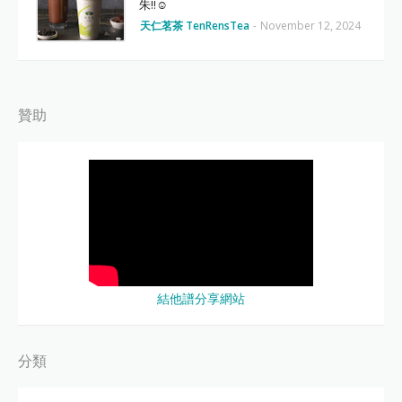
朱‼☺
天仁茗茶 TenRensTea
-
November 12, 2024
贊助
結他譜分享網站
分類