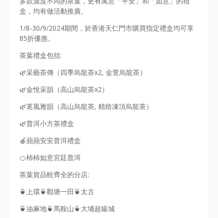
多款濃度不同的茶葉，更有寓意「平安」和「如意」的禮
盒，均有做活動推廣。
1/8-30/9/2024期間，於香港天仁門市購買指定禮盒均可享
85折優惠。
茶葉禮盒包括:
🌿采藝茶傳（四季烏龍茶x2, 金萱烏龍茶）
🌿金悅采韻（高山烏龍茶x2）
🌿茗風雅韻（高山烏龍茶, 精焙凍頂烏龍茶）
🌿普洱小方茶禮盒
🍎蘋蘋安安普洱禮盒
🍊柿柿如意宮廷普洱
茶葉貨品較齊全的分店:
🍵上環🍵觀塘一田🍵太古
🍵油麻地🍵馬鞍山🍵大埔超級城