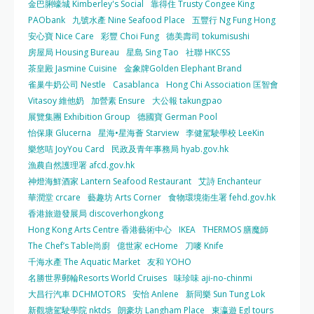
金巴脷蠔城 Kimberley's Social
靠得住 Trusty Congee King
PAObank
九號水產 Nine Seafood Place
五豐行 Ng Fung Hong
安心寶 Nice Care
彩豐 Choi Fung
德美壽司 tokumisushi
房屋局 Housing Bureau
星島 Sing Tao
社聯 HKCSS
茶皇殿 Jasmine Cuisine
金象牌Golden Elephant Brand
雀巢牛奶公司 Nestle
Casablanca
Hong Chi Association 匡智會
Vitasoy 維他奶
加營素 Ensure
大公報 takungpao
展覽集團 Exhibition Group
德國寶 German Pool
怡保康 Glucerna
星海•星海薈 Starview
李健駕駛學校 LeeKin
樂悠咭 JoyYou Card
民政及青年事務局 hyab.gov.hk
漁農自然護理署 afcd.gov.hk
神燈海鮮酒家 Lantern Seafood Restaurant
艾詩 Enchanteur
華潤堂 crcare
藝趣坊 Arts Corner
食物環境衛生署 fehd.gov.hk
香港旅遊發展局 discoverhongkong
Hong Kong Arts Centre 香港藝術中心
IKEA
THERMOS 膳魔師
The Chef’s Table尚廚
億世家 ecHome
刀嘜 Knife
千海水產 The Aquatic Market
友和 YOHO
名勝世界郵輪Resorts World Cruises
味珍味 aji-no-chinmi
大昌行汽車 DCHMOTORS
安怡 Anlene
新同樂 Sun Tung Lok
新觀塘駕駛學院 nktds
朗豪坊 Langham Place
東瀛遊 Egl tours