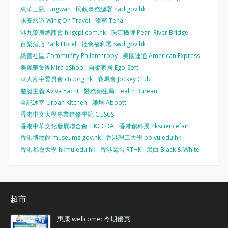
東華三院 tungwah
民政事務總署 had.gov.hk
永安旅遊 Wing On Travel
添寧 Tena
港九藥房總商會 hkgcpl.com.hk
珠江橋牌 Pearl River Bridge
百樂酒店 Park Hotel
社會福利署 swd.gov.hk
織善社區 Community Philanthropy
美國運通 American Express
美麗華集團Mira eShop
自柔家居 Ego-Soft
華人廟宇委員會 ctc.org.hk
賽馬會 Jockey Club
遊艇主義 Aviva Yacht
醫務衛生局 Health Bureau
金記冰室 Urban Kitchen
雅培 Abbott
香港中文大學專業進修學院 CUSCS
香港中華文化發展聯合會 HKCCDA
香港創科展 hksciencefair
香港博物館 museums.gov.hk
香港理工大學 polyu.edu.hk
香港都會大學 hkmu.edu.hk
香港電台 RTHK
黑白 Black & White
超市
惠康 wellcome: 今期優惠