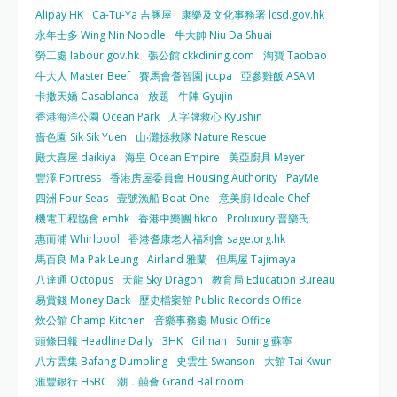
Alipay HK
Ca-Tu-Ya 吉豚屋
康樂及文化事務署 lcsd.gov.hk
永年士多 Wing Nin Noodle
牛大帥 Niu Da Shuai
勞工處 labour.gov.hk
張公館 ckkdining.com
淘寶 Taobao
牛大人 Master Beef
賽馬會耆智園 jccpa
亞參雞飯 ASAM
卡撒天嬌 Casablanca
放題
牛陣 Gyujin
香港海洋公園 Ocean Park
人字牌救心 Kyushin
嗇色園 Sik Sik Yuen
山‧灘拯救隊 Nature Rescue
殿大喜屋 daikiya
海皇 Ocean Empire
美亞廚具 Meyer
豐澤 Fortress
香港房屋委員會 Housing Authority
PayMe
四洲 Four Seas
壹號漁船 Boat One
意美廚 Ideale Chef
機電工程協會 emhk
香港中樂團 hkco
Proluxury 普樂氏
惠而浦 Whirlpool
香港耆康老人福利會 sage.org.hk
馬百良 Ma Pak Leung
Airland 雅蘭
但馬屋 Tajimaya
八達通 Octopus
天龍 Sky Dragon
教育局 Education Bureau
易賞錢 Money Back
歷史檔案館 Public Records Office
炊公館 Champ Kitchen
音樂事務處 Music Office
頭條日報 Headline Daily
3HK
Gilman
Suning 蘇寧
八方雲集 Bafang Dumpling
史雲生 Swanson
大館 Tai Kwun
滙豐銀行 HSBC
潮．囍薈 Grand Ballroom