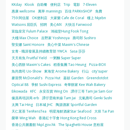
KKday
Klook
自助餐
便利店
Trip
電影
7-Eleven
惠康 wellcome
萬寧 mannings
百佳 PARKnSHOP
免費
759 阿信屋
OK便利店
大家樂 Cafe de Coral
樓上 hkjebn
Watsons 屈臣氏
招聘
美心MX
大快活 Fairwood
富臨皇宮 Fulum Palace
鴻福堂Hung Fook Tong
大棧 Max Choice
吉野家 Yoshinoya
壽司郎 Sushiro
聖安娜 Saint Honore
美心中菜 Maxim's Chinese
女青 - 職涯發展及持續教育部 YWCA
Sasa 莎莎
天天有魚 Fruitful Yield
一粥麵 Super Super
美心西餅 Maxim's Cakes
稻香集團 Tao Heung
Pizza-BOX
魚尚壽司 Uo-Show
東海堂 Arome Bakery
行山
city'super
麥當勞 McDonald's
Pizza Hut
嘉頓 Garden
Greendotdot
Optical 88
爭鮮 Sushi Express
奇華餅家 Kee Wah Bakery
Eikowada
KFC
永安百貨 Wing On
譚仔三哥 Tam Jai Sam Gor
僱員再培訓局 erb
譚仔雲南米線 Tam Jai
元氣壽司 Genki Sushi
太興 Tai Hing
日本城 JHC
陶源酒家 Sportful Garden
天仁茗茶 TenRensTea
明星海鮮酒家Star Seafood
大班 Tai Pan
榮華 Wing Wah
香港紅十字會 Hong Kong Red Cross
香港公共圖書館 hkpl.gov.hk
The Spaghetti House 意粉屋