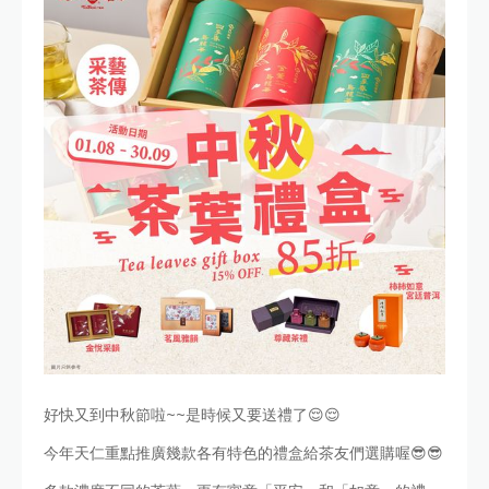
好快又到中秋節啦~~是時候又要送禮了😌😌
今年天仁重點推廣幾款各有特色的禮盒給茶友們選購喔😎😎