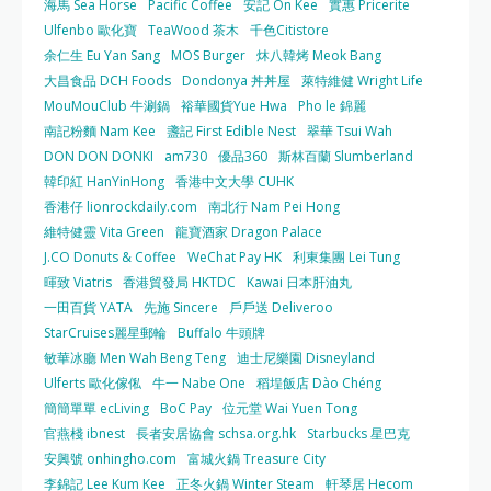
海馬 Sea Horse
Pacific Coffee
安記 On Kee
實惠 Pricerite
Ulfenbo 歐化寶
TeaWood 茶木
千色Citistore
余仁生 Eu Yan Sang
MOS Burger
炑八韓烤 Meok Bang
大昌食品 DCH Foods
Dondonya 丼丼屋
萊特維健 Wright Life
MouMouClub 牛涮鍋
裕華國貨Yue Hwa
Pho le 錦麗
南記粉麵 Nam Kee
盞記 First Edible Nest
翠華 Tsui Wah
DON DON DONKI
am730
優品360
斯林百蘭 Slumberland
韓印紅 HanYinHong
香港中文大學 CUHK
香港仔 lionrockdaily.com
南北行 Nam Pei Hong
維特健靈 Vita Green
龍寶酒家 Dragon Palace
J.CO Donuts & Coffee
WeChat Pay HK
利東集團 Lei Tung
暉致 Viatris
香港貿發局 HKTDC
Kawai 日本肝油丸
一田百貨 YATA
先施 Sincere
戶戶送 Deliveroo
StarCruises麗星郵輪
Buffalo 牛頭牌
敏華冰廳 Men Wah Beng Teng
迪士尼樂園 Disneyland
Ulferts 歐化傢俬
牛一 Nabe One
稻埕飯店 Dào Chéng
簡簡單單 ecLiving
BoC Pay
位元堂 Wai Yuen Tong
官燕棧 ibnest
長者安居協會 schsa.org.hk
Starbucks 星巴克
安興號 onhingho.com
富城火鍋 Treasure City
李錦記 Lee Kum Kee
正冬火鍋 Winter Steam
軒琴居 Hecom