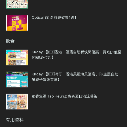
Optical 88: 名牌鏡架買1送1
飲食
KKday:【🇭🇰香港｜酒店自助餐快閃優惠｜買1送1低至
$169.3/位起】
KKday:【🇭🇰灣仔｜香港萬麗海景酒店 川味主題自助
餐親子聚會首選】
稻香集團 Tao Heung: 炎炎夏日清涼嘆茶
有用資料