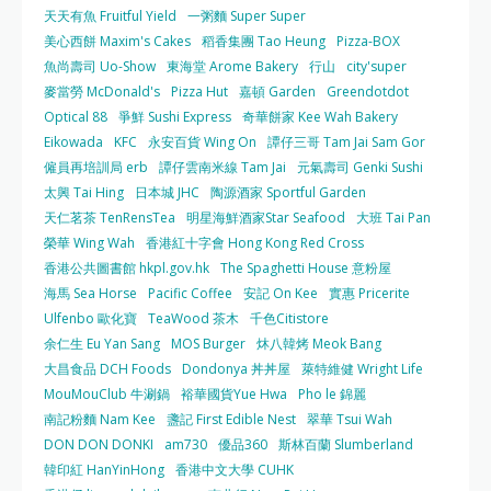
天天有魚 Fruitful Yield
一粥麵 Super Super
美心西餅 Maxim's Cakes
稻香集團 Tao Heung
Pizza-BOX
魚尚壽司 Uo-Show
東海堂 Arome Bakery
行山
city'super
麥當勞 McDonald's
Pizza Hut
嘉頓 Garden
Greendotdot
Optical 88
爭鮮 Sushi Express
奇華餅家 Kee Wah Bakery
Eikowada
KFC
永安百貨 Wing On
譚仔三哥 Tam Jai Sam Gor
僱員再培訓局 erb
譚仔雲南米線 Tam Jai
元氣壽司 Genki Sushi
太興 Tai Hing
日本城 JHC
陶源酒家 Sportful Garden
天仁茗茶 TenRensTea
明星海鮮酒家Star Seafood
大班 Tai Pan
榮華 Wing Wah
香港紅十字會 Hong Kong Red Cross
香港公共圖書館 hkpl.gov.hk
The Spaghetti House 意粉屋
海馬 Sea Horse
Pacific Coffee
安記 On Kee
實惠 Pricerite
Ulfenbo 歐化寶
TeaWood 茶木
千色Citistore
余仁生 Eu Yan Sang
MOS Burger
炑八韓烤 Meok Bang
大昌食品 DCH Foods
Dondonya 丼丼屋
萊特維健 Wright Life
MouMouClub 牛涮鍋
裕華國貨Yue Hwa
Pho le 錦麗
南記粉麵 Nam Kee
盞記 First Edible Nest
翠華 Tsui Wah
DON DON DONKI
am730
優品360
斯林百蘭 Slumberland
韓印紅 HanYinHong
香港中文大學 CUHK