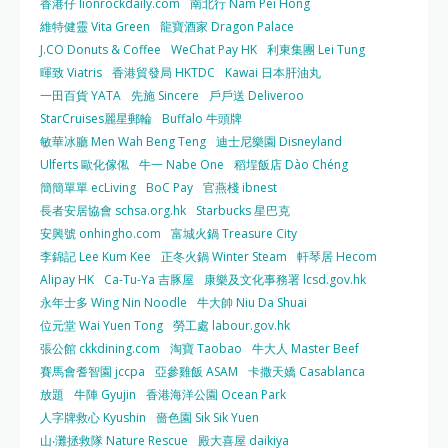
香港仔 lionrockdaily.com
南北行 Nam Pei Hong
維特健靈 Vita Green
龍寶酒家 Dragon Palace
J.CO Donuts & Coffee
WeChat Pay HK
利東集團 Lei Tung
暉致 Viatris
香港貿發局 HKTDC
Kawai 日本肝油丸
一田百貨 YATA
先施 Sincere
戶戶送 Deliveroo
StarCruises麗星郵輪
Buffalo 牛頭牌
敏華冰廳 Men Wah Beng Teng
迪士尼樂園 Disneyland
Ulferts 歐化傢俬
牛一 Nabe One
稻埕飯店 Dào Chéng
簡簡單單 ecLiving
BoC Pay
官燕棧 ibnest
長者安居協會 schsa.org.hk
Starbucks 星巴克
安興號 onhingho.com
富城火鍋 Treasure City
李錦記 Lee Kum Kee
正冬火鍋 Winter Steam
軒琴居 Hecom
Alipay HK
Ca-Tu-Ya 吉豚屋
康樂及文化事務署 lcsd.gov.hk
永年士多 Wing Nin Noodle
牛大帥 Niu Da Shuai
位元堂 Wai Yuen Tong
勞工處 labour.gov.hk
張公館 ckkdining.com
淘寶 Taobao
牛大人 Master Beef
賽馬會耆智園 jccpa
亞參雞飯 ASAM
卡撒天嬌 Casablanca
放題
牛陣 Gyujin
香港海洋公園 Ocean Park
人字牌救心 Kyushin
嗇色園 Sik Sik Yuen
山‧灘拯救隊 Nature Rescue
殿大喜屋 daikiya