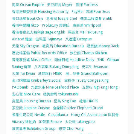
海皇 Ocean Empire
美亞廚具 Meyer
豐澤 Fortress
香港房屋委員會 Housing Authority
PayMe
四洲 Four Seas
壹號漁船 Boat One
意美廚 Ideale Chef
機電工程協會 emhk
香港中樂團 hkco
Proluxury 普樂氏
惠而浦 Whirlpool
香港耆康老人福利會 sage.org.hk
馬百良 Ma Pak Leung
Airland 雅蘭
但馬屋 Tajimaya
八達通 Octopus
天龍 Sky Dragon
教育局 Education Bureau
易賞錢 Money Back
歷史檔案館 Public Records Office
炊公館 Champ Kitchen
音樂事務處 Music Office
頭條日報 Headline Daily
3HK
Gilman
Suning 蘇寧
八方雲集 Bafang Dumpling
史雲生 Swanson
大館 Tai Kwun
滙豐銀行 HSBC
潮．囍薈 Grand Ballroom
金巴脷蠔城 Kimberley's Social
靠得住 Trusty Congee King
PAObank
九號水產 Nine Seafood Place
五豐行 Ng Fung Hong
安心寶 Nice Care
德美壽司 tokumisushi
房屋局 Housing Bureau
星島 Sing Tao
社聯 HKCSS
茶皇殿 Jasmine Cuisine
金象牌Golden Elephant Brand
雀巢牛奶公司 Nestle
Casablanca
Hong Chi Association 匡智會
Vitasoy 維他奶
加營素 Ensure
大公報 takungpao
展覽集團 Exhibition Group
彩豐 Choi Fung