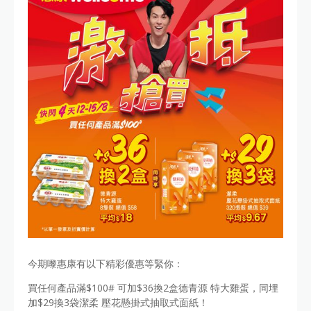
今期嚟惠康有以下精彩優惠等緊你：
買任何產品滿$100# 可加$36換2盒德青源 特大雞蛋，同埋
加$29換3袋潔柔 壓花懸掛式抽取式面紙！