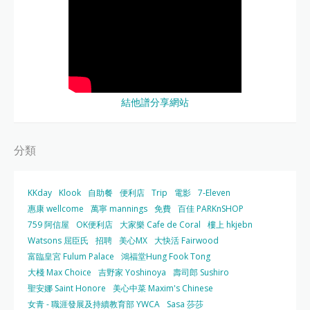
結他譜分享網站
分類
KKday
Klook
自助餐
便利店
Trip
電影
7-Eleven
惠康 wellcome
萬寧 mannings
免費
百佳 PARKnSHOP
759 阿信屋
OK便利店
大家樂 Cafe de Coral
樓上 hkjebn
Watsons 屈臣氏
招聘
美心MX
大快活 Fairwood
富臨皇宮 Fulum Palace
鴻福堂Hung Fook Tong
大棧 Max Choice
吉野家 Yoshinoya
壽司郎 Sushiro
聖安娜 Saint Honore
美心中菜 Maxim's Chinese
女青 - 職涯發展及持續教育部 YWCA
Sasa 莎莎