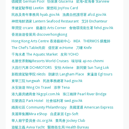
德國寶 German Pool
怡保康 Glucerna
星海•星海薈 Starview
李健駕駛學校 LeeKin
樂悠咭 JoyYou Card
民政及青年事務局 hyab.gov.hk
漁農自然護理署 afcd.gov.hk
神燈海鮮酒家 Lantern Seafood Restaurant
艾詩 Enchanteur
華潤堂 crcare
藝趣坊 Arts Corner
食物環境衛生署 fehd.gov.hk
香港旅遊發展局 discoverhongkong
Hong Kong Arts Centre 香港藝術中心
IKEA
THERMOS 膳魔師
The Chef’s Table尚廚
億世家 ecHome
刀嘜 Knife
千海水產 The Aquatic Market
友和 YOHO
名勝世界郵輪Resorts World Cruises
味珍味 aji-no-chinmi
大昌行汽車 DCHMOTORS
安怡 Anlene
新同樂 Sun Tung Lok
新觀塘駕駛學院 nktds
朗豪坊 Langham Place
東瀛遊 Egl tours
東華三院 tungwah
民政事務總署 had.gov.hk
永安旅遊 Wing On Travel
添寧 Tena
港九藥房總商會 hkgcpl.com.hk
珠江橋牌 Pearl River Bridge
百樂酒店 Park Hotel
社會福利署 swd.gov.hk
織善社區 Community Philanthropy
美國運通 American Express
美麗華集團Mira eShop
自柔家居 Ego-Soft
華人廟宇委員會 ctc.org.hk
賽馬會 Jockey Club
遊艇主義 Aviva Yacht
醫務衛生局 Health Bureau