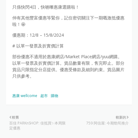
只係快閃4日，快啲嚟惠康選購啦！
仲有其他豐富優惠等緊你，記住密切關注下一期嘅激抵優惠
啦！🤩
優惠期：12/8 – 15/8/2024
# 以單一發票及折實價計算
部份優惠不適用於惠康網店/Market Place網店/yuu網購。
以單一發票及折實價計算。貨品數量有限，售完即止。部分
貨品只限指定分店提供。優惠受條款及細則約束。貨品圖片
只供參考。
惠康 wellcome
超市
購物
較舊
較新的
百佳 PARKnSHOP: 佳抵買✨本周限
759 阿信屋: 今期勁筍推介
定優惠