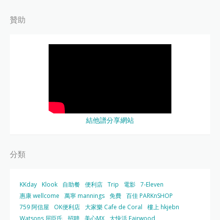
贊助
結他譜分享網站
分類
KKday
Klook
自助餐
便利店
Trip
電影
7-Eleven
惠康 wellcome
萬寧 mannings
免費
百佳 PARKnSHOP
759 阿信屋
OK便利店
大家樂 Cafe de Coral
樓上 hkjebn
Watsons 屈臣氏
招聘
美心MX
大快活 Fairwood