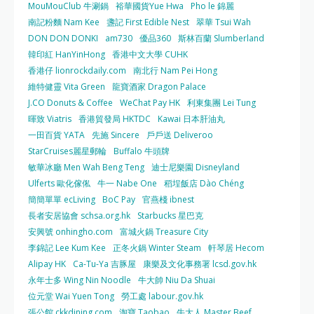
MouMouClub 牛涮鍋
裕華國貨Yue Hwa
Pho le 錦麗
南記粉麵 Nam Kee
盞記 First Edible Nest
翠華 Tsui Wah
DON DON DONKI
am730
優品360
斯林百蘭 Slumberland
韓印紅 HanYinHong
香港中文大學 CUHK
香港仔 lionrockdaily.com
南北行 Nam Pei Hong
維特健靈 Vita Green
龍寶酒家 Dragon Palace
J.CO Donuts & Coffee
WeChat Pay HK
利東集團 Lei Tung
暉致 Viatris
香港貿發局 HKTDC
Kawai 日本肝油丸
一田百貨 YATA
先施 Sincere
戶戶送 Deliveroo
StarCruises麗星郵輪
Buffalo 牛頭牌
敏華冰廳 Men Wah Beng Teng
迪士尼樂園 Disneyland
Ulferts 歐化傢俬
牛一 Nabe One
稻埕飯店 Dào Chéng
簡簡單單 ecLiving
BoC Pay
官燕棧 ibnest
長者安居協會 schsa.org.hk
Starbucks 星巴克
安興號 onhingho.com
富城火鍋 Treasure City
李錦記 Lee Kum Kee
正冬火鍋 Winter Steam
軒琴居 Hecom
Alipay HK
Ca-Tu-Ya 吉豚屋
康樂及文化事務署 lcsd.gov.hk
永年士多 Wing Nin Noodle
牛大帥 Niu Da Shuai
位元堂 Wai Yuen Tong
勞工處 labour.gov.hk
張公館 ckkdining.com
淘寶 Taobao
牛大人 Master Beef