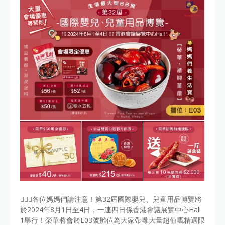
🙋🏻‍♀️各位媽媽們請注意！第32屆國際嬰兒、兒童用品博覽將
於2024年8月1日至4日，一連四日係香港會議展覽中心Hall
1舉行！榮華將會於E03號攤位為大家帶嚟大量超值嘅精選限