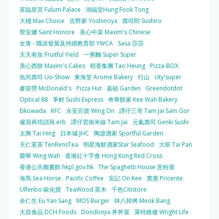
富臨皇宮 Fulum Palace
鴻福堂Hung Fook Tong
大棧 Max Choice
吉野家 Yoshinoya
壽司郎 Sushiro
聖安娜 Saint Honore
美心中菜 Maxim's Chinese
女青 - 職涯發展及持續教育部 YWCA
Sasa 莎莎
天天有魚 Fruitful Yield
一粥麵 Super Super
美心西餅 Maxim's Cakes
稻香集團 Tao Heung
Pizza-BOX
魚尚壽司 Uo-Show
東海堂 Arome Bakery
行山
city'super
麥當勞 McDonald's
Pizza Hut
嘉頓 Garden
Greendotdot
Optical 88
爭鮮 Sushi Express
奇華餅家 Kee Wah Bakery
Eikowada
KFC
永安百貨 Wing On
譚仔三哥 Tam Jai Sam Gor
僱員再培訓局 erb
譚仔雲南米線 Tam Jai
元氣壽司 Genki Sushi
太興 Tai Hing
日本城 JHC
陶源酒家 Sportful Garden
天仁茗茶 TenRensTea
明星海鮮酒家Star Seafood
大班 Tai Pan
榮華 Wing Wah
香港紅十字會 Hong Kong Red Cross
香港公共圖書館 hkpl.gov.hk
The Spaghetti House 意粉屋
海馬 Sea Horse
Pacific Coffee
安記 On Kee
實惠 Pricerite
Ulfenbo 歐化寶
TeaWood 茶木
千色Citistore
余仁生 Eu Yan Sang
MOS Burger
炑八韓烤 Meok Bang
大昌食品 DCH Foods
Dondonya 丼丼屋
萊特維健 Wright Life