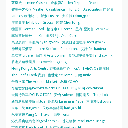
茶皇殿 Jasmine Cuisine
金象牌Golden Elephant Brand
雀巢牛奶公司 Nestle
Casablanca
Hong Chi Association 匡智會
Vitasoy 維他奶
加營素 Ensure
大公報 takungpao
展覽集團 Exhibition Group
彩豐 Choi Fung
德國寶 German Pool
怡保康 Glucerna
星海•星海薈 Starview
李健駕駛學校 LeeKin
樂悠咭 JoyYou Card
民政及青年事務局 hyab.gov.hk
漁農自然護理署 afcd.gov.hk
神燈海鮮酒家 Lantern Seafood Restaurant
艾詩 Enchanteur
華潤堂 crcare
藝趣坊 Arts Corner
食物環境衛生署 fehd.gov.hk
香港旅遊發展局 discoverhongkong
Hong Kong Arts Centre 香港藝術中心
IKEA
THERMOS 膳魔師
The Chef’s Table尚廚
億世家 ecHome
刀嘜 Knife
千海水產 The Aquatic Market
友和 YOHO
名勝世界郵輪Resorts World Cruises
味珍味 aji-no-chinmi
大昌行汽車 DCHMOTORS
安怡 Anlene
新同樂 Sun Tung Lok
新觀塘駕駛學院 nktds
朗豪坊 Langham Place
東瀛遊 Egl tours
東華三院 tungwah
民政事務總署 had.gov.hk
永安旅遊 Wing On Travel
添寧 Tena
港九藥房總商會 hkgcpl.com.hk
珠江橋牌 Pearl River Bridge
百樂酒店 Park Hotel
社會福利署 swd.gov.hk