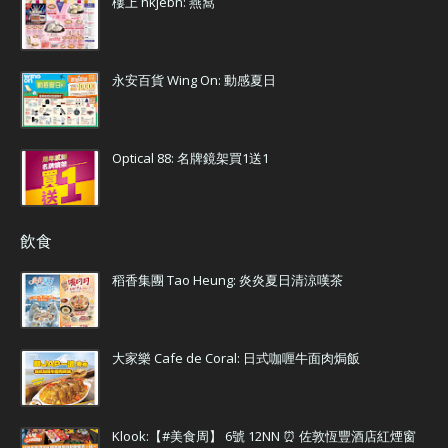
樓上 hkjebn: 燕窩
永安百貨 Wing On: 動感夏日
Optical 88: 名牌鏡架買1送1
飲食
稻香集團 Tao Heung: 炎炎夏日清涼嘆茶
大家樂 Cafe de Coral: 日式咖喱牛面肉焗飯
Klook:【#美食周】 6號 12NN ⏰ 佐敦恆豐酒店紅煙窗