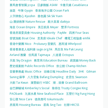
賽馬會耆智園 jccpa
亞參雞飯 ASAM
卡撒天嬌 Casablanca
放題
牛陣 Gyujin
香港海洋公園 Ocean Park
人字牌救心 Kyushin
嗇色園 Sik Sik Yuen
山‧灘拯救隊 Nature Rescue
殿大喜屋 daikiya
海皇 Ocean Empire
美亞廚具 Meyer
豐澤 Fortress
香港房屋委員會 Housing Authority
PayMe
四洲 Four Seas
壹號漁船 Boat One
意美廚 Ideale Chef
機電工程協會 emhk
香港中樂團 hkco
Proluxury 普樂氏
惠而浦 Whirlpool
香港耆康老人福利會 sage.org.hk
馬百良 Ma Pak Leung
Airland 雅蘭
但馬屋 Tajimaya
八達通 Octopus
天龍 Sky Dragon
教育局 Education Bureau
易賞錢 Money Back
歷史檔案館 Public Records Office
炊公館 Champ Kitchen
音樂事務處 Music Office
頭條日報 Headline Daily
3HK
Gilman
Suning 蘇寧
八方雲集 Bafang Dumpling
史雲生 Swanson
大館 Tai Kwun
滙豐銀行 HSBC
潮．囍薈 Grand Ballroom
金巴脷蠔城 Kimberley's Social
靠得住 Trusty Congee King
PAObank
九號水產 Nine Seafood Place
五豐行 Ng Fung Hong
安心寶 Nice Care
德美壽司 tokumisushi
房屋局 Housing Bureau
星島 Sing Tao
社聯 HKCSS