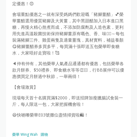
定優惠！😍
會場重點優惠之一就有深受媽媽們歡迎嘅「豬腳薑醋」💕榮
華薑醋選用優質豬腳及大黃薑，其中黑甜醋加入日本進口黑
糖，再慢火精心熬煮而成，不添加防腐劑及人造色素，更利
用先進高溫殺菌技術保持豬腳薑原有嘅色、香、味👍🏻～每包
裝滿豬腳三件、雞蛋兩隻及適量薑塊，真材實料，補益養顏
😋豬腳薑醋券多買多平，每買滿十張即送五包榮華即食糖
水，大家唔好走寶啦！🥰
🔈仲有仲有，其他榮華人氣產品通通都有優惠，包括榮華各
款月餅券、$50禮券、即食糖水等等👏🏻，行BB展仲可以優
惠價買定月餅過中秋節，一舉兩得！
【會場激賞】
現場每天首十名購買滿$2000，即送招牌加瘦臘腸試食裝一
斤，每人限送一包，大家把握機會啦！
😆快啲嚟榮華E03號攤位盡情掃貨啦🛍️！
榮華 Wing Wah
購物