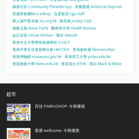
織善社區 Community Philanthropy
美國運通 American Express
美麗華集團Mira eShop
自柔家居 Ego-Soft
華人廟宇委員會 ctc.org.hk
賽馬會 Jockey Club
遊艇主義 Aviva Yacht
醫務衛生局 Health Bureau
金記冰室 Urban Kitchen
雅培 Abbott
香港中文大學專業進修學院 CUSCS
香港中華文化發展聯合會 HKCCDA
香港創科展 hksciencefair
香港博物館 museums.gov.hk
香港理工大學 polyu.edu.hk
香港都會大學 hkmu.edu.hk
香港電台 RTHK
黑白 Black & White
超市
百佳 PARKnSHOP: 今期優惠
惠康 wellcome: 今期優惠