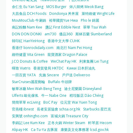
余仁生 Eu Yan Sang
MOS Burger
炑八韓烤 Meok Bang
大昌食品 DCH Foods
Dondonya 丼丼屋
萊特維健 Wright Life
MouMouClub 牛涮鍋
裕華國貨Yue Hwa
Pho le 錦麗
南記粉麵 Nam Kee
盞記 First Edible Nest
翠華 Tsui Wah
DON DON DONKI
am730
優品360
斯林百蘭 Slumberland
韓印紅 HanYinHong
香港中文大學 CUHK
香港仔 lionrockdaily.com
南北行 Nam Pei Hong
維特健靈 Vita Green
龍寶酒家 Dragon Palace
J.CO Donuts & Coffee
WeChat Pay HK
利東集團 Lei Tung
暉致 Viatris
香港貿發局 HKTDC
Kawai 日本肝油丸
一田百貨 YATA
先施 Sincere
戶戶送 Deliveroo
StarCruises麗星郵輪
Buffalo 牛頭牌
敏華冰廳 Men Wah Beng Teng
迪士尼樂園 Disneyland
Ulferts 歐化傢俬
牛一 Nabe One
稻埕飯店 Dào Chéng
簡簡單單 ecLiving
BoC Pay
位元堂 Wai Yuen Tong
官燕棧 ibnest
長者安居協會 schsa.org.hk
Starbucks 星巴克
安興號 onhingho.com
富城火鍋 Treasure City
李錦記 Lee Kum Kee
正冬火鍋 Winter Steam
軒琴居 Hecom
Alipay HK
Ca-Tu-Ya 吉豚屋
康樂及文化事務署 lcsd.gov.hk