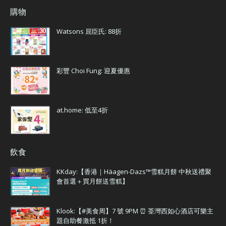
購物
Watsons 屈臣氏: 88折
彩豐 Choi Fung: 迎夏優惠
at.home: 低至4折
飲食
KKday:【香港｜Häagen-Dazs™雪糕月餅 中秋送禮聚
會首選＋買月餅送雪糕】
Klook:【#美食周】7 號 9PM ⏰ 荃灣西如心酒店可樂主
題自助餐激抵 1折！