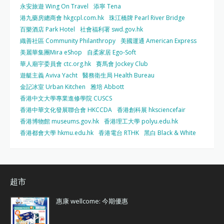
永安旅遊 Wing On Travel
添寧 Tena
港九藥房總商會 hkgcpl.com.hk
珠江橋牌 Pearl River Bridge
百樂酒店 Park Hotel
社會福利署 swd.gov.hk
織善社區 Community Philanthropy
美國運通 American Express
美麗華集團Mira eShop
自柔家居 Ego-Soft
華人廟宇委員會 ctc.org.hk
賽馬會 Jockey Club
遊艇主義 Aviva Yacht
醫務衛生局 Health Bureau
金記冰室 Urban Kitchen
雅培 Abbott
香港中文大學專業進修學院 CUSCS
香港中華文化發展聯合會 HKCCDA
香港創科展 hksciencefair
香港博物館 museums.gov.hk
香港理工大學 polyu.edu.hk
香港都會大學 hkmu.edu.hk
香港電台 RTHK
黑白 Black & White
超市
惠康 wellcome: 今期優惠