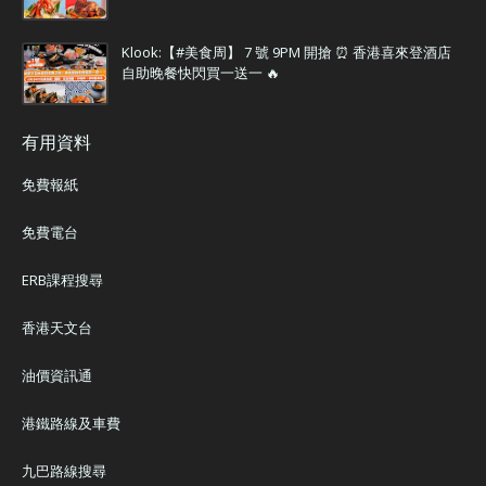
Klook:【#美食周】 7 號 9PM 開搶 ⏰ 香港喜來登酒店
自助晚餐快閃買一送一 🔥
有用資料
免費報紙
免費電台
ERB課程搜尋
香港天文台
油價資訊通
港鐵路線及車費
九巴路線搜尋