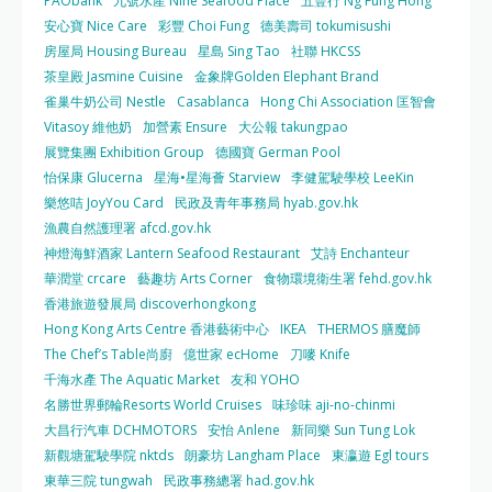
PAObank
九號水產 Nine Seafood Place
五豐行 Ng Fung Hong
安心寶 Nice Care
彩豐 Choi Fung
德美壽司 tokumisushi
房屋局 Housing Bureau
星島 Sing Tao
社聯 HKCSS
茶皇殿 Jasmine Cuisine
金象牌Golden Elephant Brand
雀巢牛奶公司 Nestle
Casablanca
Hong Chi Association 匡智會
Vitasoy 維他奶
加營素 Ensure
大公報 takungpao
展覽集團 Exhibition Group
德國寶 German Pool
怡保康 Glucerna
星海•星海薈 Starview
李健駕駛學校 LeeKin
樂悠咭 JoyYou Card
民政及青年事務局 hyab.gov.hk
漁農自然護理署 afcd.gov.hk
神燈海鮮酒家 Lantern Seafood Restaurant
艾詩 Enchanteur
華潤堂 crcare
藝趣坊 Arts Corner
食物環境衛生署 fehd.gov.hk
香港旅遊發展局 discoverhongkong
Hong Kong Arts Centre 香港藝術中心
IKEA
THERMOS 膳魔師
The Chef’s Table尚廚
億世家 ecHome
刀嘜 Knife
千海水產 The Aquatic Market
友和 YOHO
名勝世界郵輪Resorts World Cruises
味珍味 aji-no-chinmi
大昌行汽車 DCHMOTORS
安怡 Anlene
新同樂 Sun Tung Lok
新觀塘駕駛學院 nktds
朗豪坊 Langham Place
東瀛遊 Egl tours
東華三院 tungwah
民政事務總署 had.gov.hk