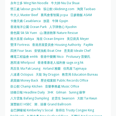
永年士多 Wing Nin Noodle
牛大帥 Niu Da Shuai
勞工處 labour.gov.hk
張公館 ckkdining.com
淘寶 Taobao
牛大人 Master Beef
賽馬會耆智園 jccpa
亞參雞飯 ASAM
卡撒天嬌 Casablanca
放題
牛陣 Gyujin
香港海洋公園 Ocean Park
人字牌救心 Kyushin
嗇色園 Sik Sik Yuen
山‧灘拯救隊 Nature Rescue
殿大喜屋 daikiya
海皇 Ocean Empire
美亞廚具 Meyer
豐澤 Fortress
香港房屋委員會 Housing Authority
PayMe
四洲 Four Seas
壹號漁船 Boat One
意美廚 Ideale Chef
機電工程協會 emhk
香港中樂團 hkco
Proluxury 普樂氏
惠而浦 Whirlpool
香港耆康老人福利會 sage.org.hk
馬百良 Ma Pak Leung
Airland 雅蘭
但馬屋 Tajimaya
八達通 Octopus
天龍 Sky Dragon
教育局 Education Bureau
易賞錢 Money Back
歷史檔案館 Public Records Office
炊公館 Champ Kitchen
音樂事務處 Music Office
頭條日報 Headline Daily
3HK
Gilman
Suning 蘇寧
八方雲集 Bafang Dumpling
史雲生 Swanson
大館 Tai Kwun
滙豐銀行 HSBC
潮．囍薈 Grand Ballroom
金巴脷蠔城 Kimberley's Social
靠得住 Trusty Congee King