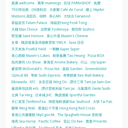
惠康 wellcome
萬寧 mannings
百佳 PARKnSHOP
免費
759 阿信屋
OK便利店
大家樂 Cafe de Coral
樓上 hkjebn
Watsons 屈臣氏
招聘
美心MX
大快活 Fairwood
富臨皇宮 Fulum Palace
鴻福堂Hung Fook Tong
大棧 Max Choice
吉野家 Yoshinoya
壽司郎 Sushiro
聖安娜 Saint Honore
美心中菜 Maxim's Chinese
女青 - 職涯發展及持續教育部 YWCA
Sasa 莎莎
天天有魚 Fruitful Yield
一粥麵 Super Super
美心西餅 Maxim's Cakes
稻香集團 Tao Heung
Pizza-BOX
魚尚壽司 Uo-Show
東海堂 Arome Bakery
行山
city'super
麥當勞 McDonald's
Pizza Hut
嘉頓 Garden
Greendotdot
Optical 88
爭鮮 Sushi Express
奇華餅家 Kee Wah Bakery
Eikowada
KFC
永安百貨 Wing On
譚仔三哥 Tam Jai Sam Gor
僱員再培訓局 erb
譚仔雲南米線 Tam Jai
元氣壽司 Genki Sushi
太興 Tai Hing
日本城 JHC
陶源酒家 Sportful Garden
天仁茗茶 TenRensTea
明星海鮮酒家Star Seafood
大班 Tai Pan
榮華 Wing Wah
香港紅十字會 Hong Kong Red Cross
香港公共圖書館 hkpl.gov.hk
The Spaghetti House 意粉屋
海馬 Sea Horse
Pacific Coffee
安記 On Kee
實惠 Pricerite
Ulfenbo 歐化寶
TeaWood 茶木
千色Citistore