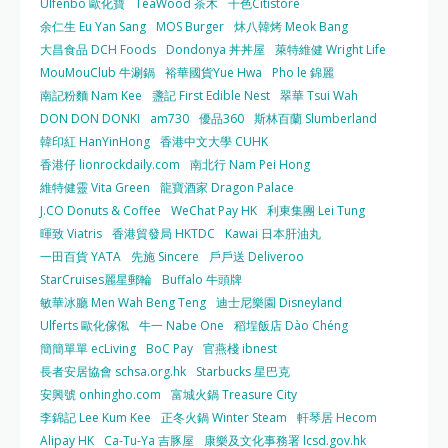
Ulfenbo 歐化寶
TeaWood 茶木
千色Citistore
余仁生 Eu Yan Sang
MOS Burger
炑八韓烤 Meok Bang
大昌食品 DCH Foods
Dondonya 丼丼屋
萊特維健 Wright Life
MouMouClub 牛涮鍋
裕華國貨Yue Hwa
Pho le 錦麗
南記粉麵 Nam Kee
盞記 First Edible Nest
翠華 Tsui Wah
DON DON DONKI
am730
優品360
斯林百蘭 Slumberland
韓印紅 HanYinHong
香港中文大學 CUHK
香港仔 lionrockdaily.com
南北行 Nam Pei Hong
維特健靈 Vita Green
龍寶酒家 Dragon Palace
J.CO Donuts & Coffee
WeChat Pay HK
利東集團 Lei Tung
暉致 Viatris
香港貿發局 HKTDC
Kawai 日本肝油丸
一田百貨 YATA
先施 Sincere
戶戶送 Deliveroo
StarCruises麗星郵輪
Buffalo 牛頭牌
敏華冰廳 Men Wah Beng Teng
迪士尼樂園 Disneyland
Ulferts 歐化傢俬
牛一 Nabe One
稻埕飯店 Dào Chéng
簡簡單單 ecLiving
BoC Pay
官燕棧 ibnest
長者安居協會 schsa.org.hk
Starbucks 星巴克
安興號 onhingho.com
富城火鍋 Treasure City
李錦記 Lee Kum Kee
正冬火鍋 Winter Steam
軒琴居 Hecom
Alipay HK
Ca-Tu-Ya 吉豚屋
康樂及文化事務署 lcsd.gov.hk