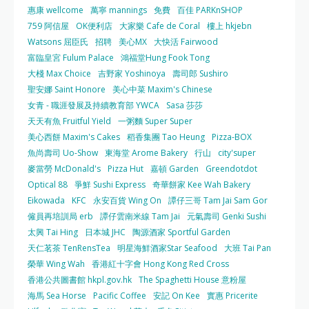
惠康 wellcome
萬寧 mannings
免費
百佳 PARKnSHOP
759 阿信屋
OK便利店
大家樂 Cafe de Coral
樓上 hkjebn
Watsons 屈臣氏
招聘
美心MX
大快活 Fairwood
富臨皇宮 Fulum Palace
鴻福堂Hung Fook Tong
大棧 Max Choice
吉野家 Yoshinoya
壽司郎 Sushiro
聖安娜 Saint Honore
美心中菜 Maxim's Chinese
女青 - 職涯發展及持續教育部 YWCA
Sasa 莎莎
天天有魚 Fruitful Yield
一粥麵 Super Super
美心西餅 Maxim's Cakes
稻香集團 Tao Heung
Pizza-BOX
魚尚壽司 Uo-Show
東海堂 Arome Bakery
行山
city'super
麥當勞 McDonald's
Pizza Hut
嘉頓 Garden
Greendotdot
Optical 88
爭鮮 Sushi Express
奇華餅家 Kee Wah Bakery
Eikowada
KFC
永安百貨 Wing On
譚仔三哥 Tam Jai Sam Gor
僱員再培訓局 erb
譚仔雲南米線 Tam Jai
元氣壽司 Genki Sushi
太興 Tai Hing
日本城 JHC
陶源酒家 Sportful Garden
天仁茗茶 TenRensTea
明星海鮮酒家Star Seafood
大班 Tai Pan
榮華 Wing Wah
香港紅十字會 Hong Kong Red Cross
香港公共圖書館 hkpl.gov.hk
The Spaghetti House 意粉屋
海馬 Sea Horse
Pacific Coffee
安記 On Kee
實惠 Pricerite