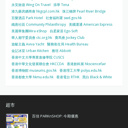
永安旅遊 Wing On Travel
添寧 Tena
港九藥房總商會 hkgcpl.com.hk
珠江橋牌 Pearl River Bridge
百樂酒店 Park Hotel
社會福利署 swd.gov.hk
織善社區 Community Philanthropy
美國運通 American Express
美麗華集團Mira eShop
自柔家居 Ego-Soft
華人廟宇委員會 ctc.org.hk
賽馬會 Jockey Club
遊艇主義 Aviva Yacht
醫務衛生局 Health Bureau
金記冰室 Urban Kitchen
雅培 Abbott
香港中文大學專業進修學院 CUSCS
香港中華文化發展聯合會 HKCCDA
香港創科展 hksciencefair
香港博物館 museums.gov.hk
香港理工大學 polyu.edu.hk
香港都會大學 hkmu.edu.hk
香港電台 RTHK
黑白 Black & White
超市
百佳 PARKnSHOP: 今期優惠