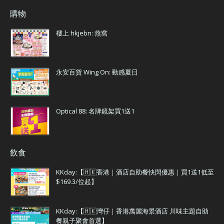
購物
樓上 hkjebn: 燕窩
永安百貨 Wing On: 動感夏日
Optical 88: 名牌鏡架買1送1
飲食
KKday:【🇭🇰香港｜酒店自助餐快閃優惠｜買1送1低至
$169.3/位起】
KKday:【🇭🇰灣仔｜香港萬麗海景酒店 川味主題自助
餐親子聚會首選】