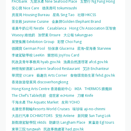
PAObank
九號水產 Nine Seafood Place
五豐行 Ng Fung Hong
安心寶 Nice Care
德美壽司 tokumisushi
房屋局 Housing Bureau
星島 Sing Tao
社聯 HKCSS
茶皇殿 Jasmine Cuisine
金象牌Golden Elephant Brand
雀巢牛奶公司 Nestle
Casablanca
Hong Chi Association 匡智會
Vitasoy 維他奶
加營素 Ensure
大公報 takungpao
展覽集團 Exhibition Group
彩豐 Choi Fung
德國寶 German Pool
怡保康 Glucerna
星海•星海薈 Starview
李健駕駛學校 LeeKin
樂悠咭 JoyYou Card
民政及青年事務局 hyab.gov.hk
漁農自然護理署 afcd.gov.hk
神燈海鮮酒家 Lantern Seafood Restaurant
艾詩 Enchanteur
華潤堂 crcare
藝趣坊 Arts Corner
食物環境衛生署 fehd.gov.hk
香港旅遊發展局 discoverhongkong
Hong Kong Arts Centre 香港藝術中心
IKEA
THERMOS 膳魔師
The Chef’s Table尚廚
億世家 ecHome
刀嘜 Knife
千海水產 The Aquatic Market
友和 YOHO
名勝世界郵輪Resorts World Cruises
味珍味 aji-no-chinmi
大昌行汽車 DCHMOTORS
安怡 Anlene
新同樂 Sun Tung Lok
新觀塘駕駛學院 nktds
朗豪坊 Langham Place
東瀛遊 Egl tours
東華三院 tungwah
民政事務總署 had.gov.hk