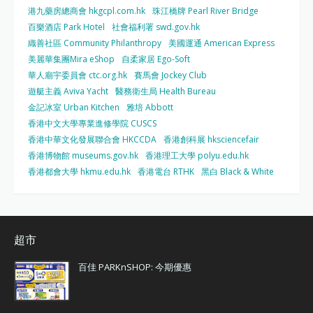
港九藥房總商會 hkgcpl.com.hk
珠江橋牌 Pearl River Bridge
百樂酒店 Park Hotel
社會福利署 swd.gov.hk
織善社區 Community Philanthropy
美國運通 American Express
美麗華集團Mira eShop
自柔家居 Ego-Soft
華人廟宇委員會 ctc.org.hk
賽馬會 Jockey Club
遊艇主義 Aviva Yacht
醫務衛生局 Health Bureau
金記冰室 Urban Kitchen
雅培 Abbott
香港中文大學專業進修學院 CUSCS
香港中華文化發展聯合會 HKCCDA
香港創科展 hksciencefair
香港博物館 museums.gov.hk
香港理工大學 polyu.edu.hk
香港都會大學 hkmu.edu.hk
香港電台 RTHK
黑白 Black & White
超市
百佳 PARKnSHOP: 今期優惠