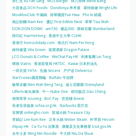
余仁生 Eu Yan Sang
MOS Burger
炑八韓烤 Meok Bang
大昌食品 DCH Foods
Dondonya 丼丼屋
萊特維健 Wright Life
MouMouClub 牛涮鍋
裕華國貨Yue Hwa
Pho le 錦麗
南記粉麵 Nam Kee
盞記 First Edible Nest
翠華 Tsui Wah
DON DON DONKI
am730
優品360
斯林百蘭 Slumberland
韓印紅 HanYinHong
香港中文大學 CUHK
香港仔 lionrockdaily.com
南北行 Nam Pei Hong
維特健靈 Vita Green
龍寶酒家 Dragon Palace
J.CO Donuts & Coffee
WeChat Pay HK
利東集團 Lei Tung
暉致 Viatris
香港貿發局 HKTDC
Kawai 日本肝油丸
一田百貨 YATA
先施 Sincere
戶戶送 Deliveroo
StarCruises麗星郵輪
Buffalo 牛頭牌
敏華冰廳 Men Wah Beng Teng
迪士尼樂園 Disneyland
Ulferts 歐化傢俬
牛一 Nabe One
稻埕飯店 Dào Chéng
簡簡單單 ecLiving
BoC Pay
官燕棧 ibnest
長者安居協會 schsa.org.hk
Starbucks 星巴克
安興號 onhingho.com
富城火鍋 Treasure City
李錦記 Lee Kum Kee
正冬火鍋 Winter Steam
軒琴居 Hecom
Alipay HK
Ca-Tu-Ya 吉豚屋
康樂及文化事務署 lcsd.gov.hk
永年士多 Wing Nin Noodle
牛大帥 Niu Da Shuai