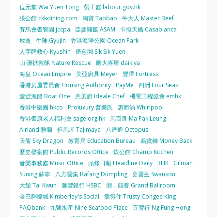
位元堂 Wai Yuen Tong
勞工處 labour.gov.hk
張公館 ckkdining.com
淘寶 Taobao
牛大人 Master Beef
賽馬會耆智園 jccpa
亞參雞飯 ASAM
卡撒天嬌 Casablanca
放題
牛陣 Gyujin
香港海洋公園 Ocean Park
人字牌救心 Kyushin
嗇色園 Sik Sik Yuen
山‧灘拯救隊 Nature Rescue
殿大喜屋 daikiya
海皇 Ocean Empire
美亞廚具 Meyer
豐澤 Fortress
香港房屋委員會 Housing Authority
PayMe
四洲 Four Seas
壹號漁船 Boat One
意美廚 Ideale Chef
機電工程協會 emhk
香港中樂團 hkco
Proluxury 普樂氏
惠而浦 Whirlpool
香港耆康老人福利會 sage.org.hk
馬百良 Ma Pak Leung
Airland 雅蘭
但馬屋 Tajimaya
八達通 Octopus
天龍 Sky Dragon
教育局 Education Bureau
易賞錢 Money Back
歷史檔案館 Public Records Office
炊公館 Champ Kitchen
音樂事務處 Music Office
頭條日報 Headline Daily
3HK
Gilman
Suning 蘇寧
八方雲集 Bafang Dumpling
史雲生 Swanson
大館 Tai Kwun
滙豐銀行 HSBC
潮．囍薈 Grand Ballroom
金巴脷蠔城 Kimberley's Social
靠得住 Trusty Congee King
PAObank
九號水產 Nine Seafood Place
五豐行 Ng Fung Hong