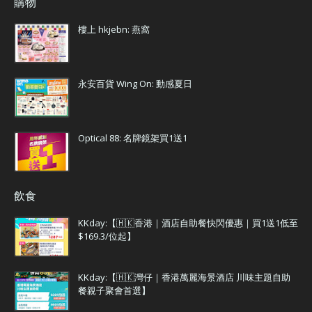
購物
樓上 hkjebn: 燕窩
永安百貨 Wing On: 動感夏日
Optical 88: 名牌鏡架買1送1
飲食
KKday:【🇭🇰香港｜酒店自助餐快閃優惠｜買1送1低至
$169.3/位起】
KKday:【🇭🇰灣仔｜香港萬麗海景酒店 川味主題自助
餐親子聚會首選】