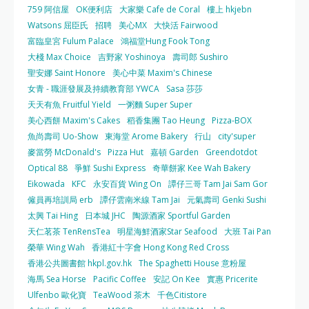
759 阿信屋
OK便利店
大家樂 Cafe de Coral
樓上 hkjebn
Watsons 屈臣氏
招聘
美心MX
大快活 Fairwood
富臨皇宮 Fulum Palace
鴻福堂Hung Fook Tong
大棧 Max Choice
吉野家 Yoshinoya
壽司郎 Sushiro
聖安娜 Saint Honore
美心中菜 Maxim's Chinese
女青 - 職涯發展及持續教育部 YWCA
Sasa 莎莎
天天有魚 Fruitful Yield
一粥麵 Super Super
美心西餅 Maxim's Cakes
稻香集團 Tao Heung
Pizza-BOX
魚尚壽司 Uo-Show
東海堂 Arome Bakery
行山
city'super
麥當勞 McDonald's
Pizza Hut
嘉頓 Garden
Greendotdot
Optical 88
爭鮮 Sushi Express
奇華餅家 Kee Wah Bakery
Eikowada
KFC
永安百貨 Wing On
譚仔三哥 Tam Jai Sam Gor
僱員再培訓局 erb
譚仔雲南米線 Tam Jai
元氣壽司 Genki Sushi
太興 Tai Hing
日本城 JHC
陶源酒家 Sportful Garden
天仁茗茶 TenRensTea
明星海鮮酒家Star Seafood
大班 Tai Pan
榮華 Wing Wah
香港紅十字會 Hong Kong Red Cross
香港公共圖書館 hkpl.gov.hk
The Spaghetti House 意粉屋
海馬 Sea Horse
Pacific Coffee
安記 On Kee
實惠 Pricerite
Ulfenbo 歐化寶
TeaWood 茶木
千色Citistore