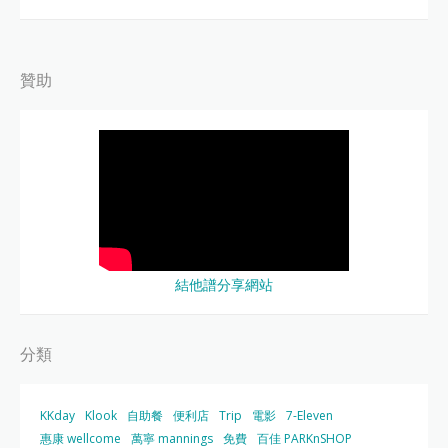
贊助
結他譜分享網站
分類
KKday
Klook
自助餐
便利店
Trip
電影
7-Eleven
惠康 wellcome
萬寧 mannings
免費
百佳 PARKnSHOP