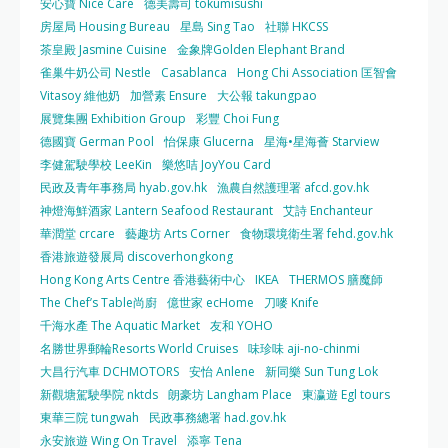
安心寶 Nice Care
德美壽司 tokumisushi
房屋局 Housing Bureau
星島 Sing Tao
社聯 HKCSS
茶皇殿 Jasmine Cuisine
金象牌Golden Elephant Brand
雀巢牛奶公司 Nestle
Casablanca
Hong Chi Association 匡智會
Vitasoy 維他奶
加營素 Ensure
大公報 takungpao
展覽集團 Exhibition Group
彩豐 Choi Fung
德國寶 German Pool
怡保康 Glucerna
星海•星海薈 Starview
李健駕駛學校 LeeKin
樂悠咭 JoyYou Card
民政及青年事務局 hyab.gov.hk
漁農自然護理署 afcd.gov.hk
神燈海鮮酒家 Lantern Seafood Restaurant
艾詩 Enchanteur
華潤堂 crcare
藝趣坊 Arts Corner
食物環境衛生署 fehd.gov.hk
香港旅遊發展局 discoverhongkong
Hong Kong Arts Centre 香港藝術中心
IKEA
THERMOS 膳魔師
The Chef’s Table尚廚
億世家 ecHome
刀嘜 Knife
千海水產 The Aquatic Market
友和 YOHO
名勝世界郵輪Resorts World Cruises
味珍味 aji-no-chinmi
大昌行汽車 DCHMOTORS
安怡 Anlene
新同樂 Sun Tung Lok
新觀塘駕駛學院 nktds
朗豪坊 Langham Place
東瀛遊 Egl tours
東華三院 tungwah
民政事務總署 had.gov.hk
永安旅遊 Wing On Travel
添寧 Tena