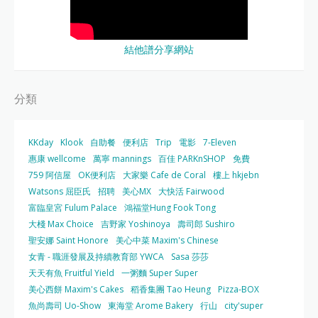
結他譜分享網站
分類
KKday
Klook
自助餐
便利店
Trip
電影
7-Eleven
惠康 wellcome
萬寧 mannings
百佳 PARKnSHOP
免費
759 阿信屋
OK便利店
大家樂 Cafe de Coral
樓上 hkjebn
Watsons 屈臣氏
招聘
美心MX
大快活 Fairwood
富臨皇宮 Fulum Palace
鴻福堂Hung Fook Tong
大棧 Max Choice
吉野家 Yoshinoya
壽司郎 Sushiro
聖安娜 Saint Honore
美心中菜 Maxim's Chinese
女青 - 職涯發展及持續教育部 YWCA
Sasa 莎莎
天天有魚 Fruitful Yield
一粥麵 Super Super
美心西餅 Maxim's Cakes
稻香集團 Tao Heung
Pizza-BOX
魚尚壽司 Uo-Show
東海堂 Arome Bakery
行山
city'super