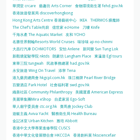
華潤堂 crcare
藝趣坊 Arts Corner
食物環境衛生署 fehd.gov.hk
香港旅遊發展局 discoverhongkong
Hong Kong Arts Centre 香港藝術中心
IKEA
THERMOS 膳魔師
The Chef’s Table尚廚
億世家 ecHome
刀嘜 Knife
千海水產 The Aquatic Market
友和 YOHO
名勝世界郵輪Resorts World Cruises
味珍味 aji-no-chinmi
大昌行汽車 DCHMOTORS
安怡 Anlene
新同樂 Sun Tung Lok
新觀塘駕駛學院 nktds
朗豪坊 Langham Place
東瀛遊 Egl tours
東華三院 tungwah
民政事務總署 had.gov.hk
永安旅遊 Wing On Travel
添寧 Tena
港九藥房總商會 hkgcpl.com.hk
珠江橋牌 Pearl River Bridge
百樂酒店 Park Hotel
社會福利署 swd.gov.hk
織善社區 Community Philanthropy
美國運通 American Express
美麗華集團Mira eShop
自柔家居 Ego-Soft
華人廟宇委員會 ctc.org.hk
賽馬會 Jockey Club
遊艇主義 Aviva Yacht
醫務衛生局 Health Bureau
金記冰室 Urban Kitchen
雅培 Abbott
香港中文大學專業進修學院 CUSCS
香港中華文化發展聯合會 HKCCDA
香港創科展 hksciencefair