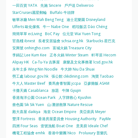
一田百貨 YATA
先施 Sincere
戶戶送 Deliveroo
StarCruises麗星郵輪
Buffalo 牛頭牌
敏華冰廳 Men Wah Beng Teng
迪士尼樂園 Disneyland
Ulferts 歐化傢俬
牛一 Nabe One
稻埕飯店 Dào Chéng
簡簡單單 ecLiving
BoC Pay
位元堂 Wai Yuen Tong
官燕棧 ibnest
長者安居協會 schsa.org.hk
Starbucks 星巴克
安興號 onhingho.com
富城火鍋 Treasure City
李錦記 Lee Kum Kee
正冬火鍋 Winter Steam
軒琴居 Hecom
Alipay HK
Ca-Tu-Ya 吉豚屋
康樂及文化事務署 lcsd.gov.hk
永年士多 Wing Nin Noodle
牛大帥 Niu Da Shuai
勞工處 labour.gov.hk
張公館 ckkdining.com
淘寶 Taobao
牛大人 Master Beef
賽馬會耆智園 jccpa
亞參雞飯 ASAM
卡撒天嬌 Casablanca
放題
牛陣 Gyujin
香港海洋公園 Ocean Park
人字牌救心 Kyushin
嗇色園 Sik Sik Yuen
山‧灘拯救隊 Nature Rescue
殿大喜屋 daikiya
海皇 Ocean Empire
美亞廚具 Meyer
豐澤 Fortress
香港房屋委員會 Housing Authority
PayMe
四洲 Four Seas
壹號漁船 Boat One
意美廚 Ideale Chef
機電工程協會 emhk
香港中樂團 hkco
Proluxury 普樂氏