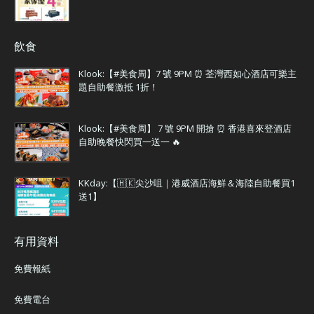
飲食
Klook:【#美食周】7 號 9PM ⏰ 荃灣西如心酒店可樂主
題自助餐激抵 1折！
Klook:【#美食周】 7 號 9PM 開搶 ⏰ 香港喜來登酒店
自助晚餐快閃買一送一 🔥
KKday:【🇭🇰尖沙咀｜港威酒店海鮮＆海陸自助餐買1
送1】
有用資料
免費報紙
免費電台