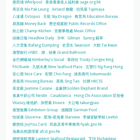
惠而浦 Whirlpool
香港耆康老人福利會 sage.org.hk
馬百良 Ma Pak Leung
Airland 雅蘭
但馬屋 Tajimaya
八達通 Octopus
天龍 Sky Dragon
教育局 Education Bureau
易賞錢 Money Back
歷史檔案館 Public Records Office
炊公館 Champ Kitchen
音樂事務處 Music Office
頭條日報 Headline Daily
3HK
Gilman
Suning 蘇寧
八方雲集 Bafang Dumpling
史雲生 Swanson
大館 Tai Kwun
滙豐銀行 HSBC
潮．囍薈 Grand Ballroom
金巴脷蠔城 Kimberley's Social
靠得住 Trusty Congee King
PAObank
九號水產 Nine Seafood Place
五豐行 Ng Fung Hong
安心寶 Nice Care
彩豐 Choi Fung
德美壽司 tokumisushi
房屋局 Housing Bureau
星島 Sing Tao
社聯 HKCSS
茶皇殿 Jasmine Cuisine
金象牌Golden Elephant Brand
雀巢牛奶公司 Nestle
Casablanca
Hong Chi Association 匡智會
Vitasoy 維他奶
加營素 Ensure
大公報 takungpao
展覽集團 Exhibition Group
德國寶 German Pool
怡保康 Glucerna
星海•星海薈 Starview
李健駕駛學校 LeeKin
樂悠咭 JoyYou Card
民政及青年事務局 hyab.gov.hk
漁農自然護理署 afcd.gov.hk
神燈海鮮酒家 Lantern Seafood Restaurant
艾詩 Enchanteur