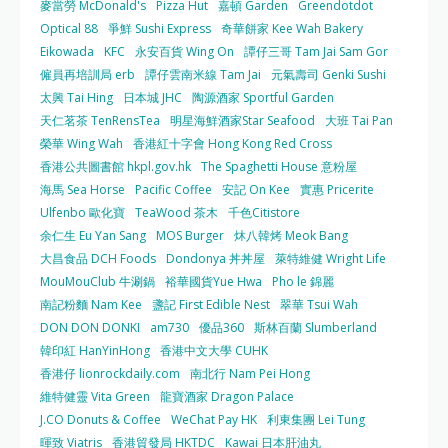
麥當勞 McDonald's
Pizza Hut
嘉頓 Garden
Greendotdot
Optical 88
爭鮮 Sushi Express
奇華餅家 Kee Wah Bakery
Eikowada
KFC
永安百貨 Wing On
譚仔三哥 Tam Jai Sam Gor
僱員再培訓局 erb
譚仔雲南米線 Tam Jai
元氣壽司 Genki Sushi
太興 Tai Hing
日本城 JHC
陶源酒家 Sportful Garden
天仁茗茶 TenRensTea
明星海鮮酒家Star Seafood
大班 Tai Pan
榮華 Wing Wah
香港紅十字會 Hong Kong Red Cross
香港公共圖書館 hkpl.gov.hk
The Spaghetti House 意粉屋
海馬 Sea Horse
Pacific Coffee
安記 On Kee
實惠 Pricerite
Ulfenbo 歐化寶
TeaWood 茶木
千色Citistore
余仁生 Eu Yan Sang
MOS Burger
炑八韓烤 Meok Bang
大昌食品 DCH Foods
Dondonya 丼丼屋
萊特維健 Wright Life
MouMouClub 牛涮鍋
裕華國貨Yue Hwa
Pho le 錦麗
南記粉麵 Nam Kee
盞記 First Edible Nest
翠華 Tsui Wah
DON DON DONKI
am730
優品360
斯林百蘭 Slumberland
韓印紅 HanYinHong
香港中文大學 CUHK
香港仔 lionrockdaily.com
南北行 Nam Pei Hong
維特健靈 Vita Green
龍寶酒家 Dragon Palace
J.CO Donuts & Coffee
WeChat Pay HK
利東集團 Lei Tung
暉致 Viatris
香港貿發局 HKTDC
Kawai 日本肝油丸