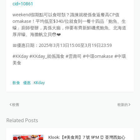
cid=10861
weekend假期點可以食咁頹？識揀就梗係食返餐高CP值
omakase！平均低至$340/位就食到一餐十四品「鮑魚、生
蠔」廚師發辦，真係大癲，仲要有齊新鮮磯煮鮑魚、北海道
厚岸蠔、海膽帆立貝😳❤️
📅優惠日期：2025年3月13日15:00至3月19日23:59
#KKday #KKday_就係識食 #雲壽司 #中環omakase #中環
美食
飲食
優惠
KKday
較舊
較新的
Related Posts
Klook:【#美食周】7 號 9PM ⏰ 荃灣西如心