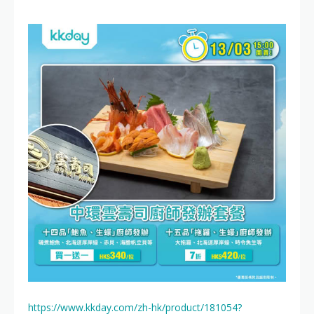
https://www.kkday.com/zh-hk/product/181054?