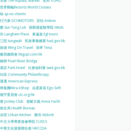
產 The Aquatic Market
友和 YOHO
界郵輪Resorts World Cruises
 aji-no-chinmi
行汽車 DCHMOTORS
安怡 Anlene
 Sun Tung Lok
新觀塘駕駛學院 nktds
 Langham Place
東瀛遊 Egl tours
三院 tungwah
民政事務總署 had.gov.hk
遊 Wing On Travel
添寧 Tena
房總商會 hkgcpl.com.hk
牌 Pearl River Bridge
店 Park Hotel
社會福利署 swd.gov.hk
區 Community Philanthropy
通 American Express
華集團Mira eShop
自柔家居 Ego-Soft
宇委員會 ctc.org.hk
 Jockey Club
遊艇主義 Aviva Yacht
生局 Health Bureau
室 Urban Kitchen
雅培 Abbott
中文大學專業進修學院 CUSCS
中華文化發展聯合會 HKCCDA