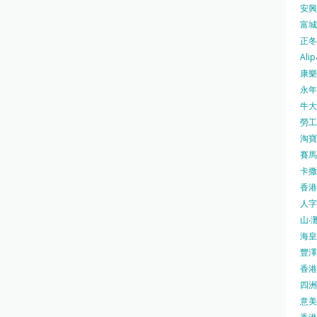
安興號
富城火
正冬火
Alip
康樂
永年士
牛大帥
勞工處
淘寶 
賽馬
卡撒天
香港
人字
山‧灘
海皇 
豐澤 
香港房
四洲 
意美廚