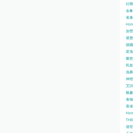
社聯 
金象牌
雀巢
Hon
加營素
展覽集
德國寶
星海•
樂悠咭
民政
漁農自
神燈海
艾詩 
藝趣坊
食物
香港
Hon
TH
億世