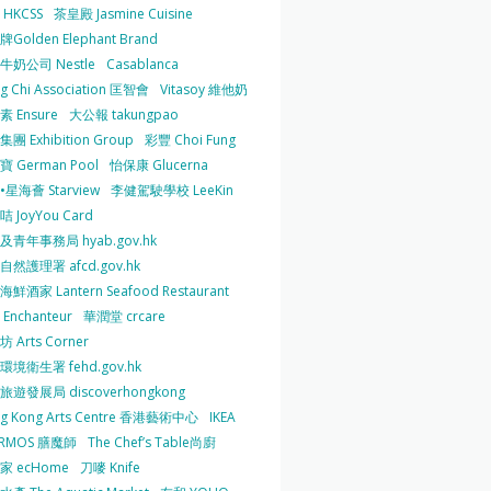
HKCSS
茶皇殿 Jasmine Cuisine
Golden Elephant Brand
牛奶公司 Nestle
Casablanca
g Chi Association 匡智會
Vitasoy 維他奶
 Ensure
大公報 takungpao
團 Exhibition Group
彩豐 Choi Fung
 German Pool
怡保康 Glucerna
星海薈 Starview
李健駕駛學校 LeeKin
 JoyYou Card
及青年事務局 hyab.gov.hk
然護理署 afcd.gov.hk
鮮酒家 Lantern Seafood Restaurant
Enchanteur
華潤堂 crcare
 Arts Corner
環境衛生署 fehd.gov.hk
旅遊發展局 discoverhongkong
g Kong Arts Centre 香港藝術中心
IKEA
ERMOS 膳魔師
The Chef’s Table尚廚
家 ecHome
刀嘜 Knife