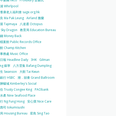
中樂團 hkco
Proluxury 普樂氏
 Whirlpool
耆康老人福利會 sage.org.hk
 Ma Pak Leung
Airland 雅蘭
 Tajimaya
八達通 Octopus
Sky Dragon
教育局 Education Bureau
 Money Back
案館 Public Records Office
 Champ Kitchen
務處 Music Office
報 Headline Daily
3HK
Gilman
ing 蘇寧
八方雲集 Bafang Dumpling
生 Swanson
大館 Tai Kwun
銀行 HSBC
潮．囍薈 Grand Ballroom
蠔城 Kimberley's Social
 Trusty Congee King
PAObank
產 Nine Seafood Place
 Ng Fung Hong
安心寶 Nice Care
司 tokumisushi
 Housing Bureau
星島 Sing Tao