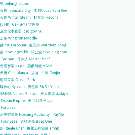
 onhingho.com
鍋 Treasure City
李錦記 Lee Kum Kee
鍋 Winter Steam
軒琴居 Hecom
ay HK
Ca-Tu-Ya 吉豚屋
及文化事務署 lcsd.gov.hk
多 Wing Nin Noodle
 Niu Da Shuai
位元堂 Wai Yuen Tong
 labour.gov.hk
張公館 ckkdining.com
Taobao
牛大人 Master Beef
會耆智園 jccpa
亞參雞飯 ASAM
嬌 Casablanca
放題
牛陣 Gyujin
海洋公園 Ocean Park
牌救心 Kyushin
嗇色園 Sik Sik Yuen
拯救隊 Nature Rescue
殿大喜屋 daikiya
Ocean Empire
美亞廚具 Meyer
Fortress
屋委員會 Housing Authority
PayMe
Four Seas
壹號漁船 Boat One
 Ideale Chef
機電工程協會 emhk