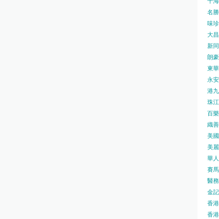
千海水
名勝世
味珍味
大昌
新同樂
朗豪坊
東華
永安旅
港九藥
珠江橋
百樂酒
織善社
美國運
美麗
華人廟
賽馬會
醫務衛
金記冰
香港
香港