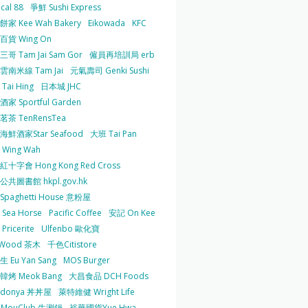
cal 88
爭鮮 Sushi Express
家 Kee Wah Bakery
Eikowada
KFC
百貨 Wing On
哥 Tam Jai Sam Gor
僱員再培訓局 erb
雲南米線 Tam Jai
元氣壽司 Genki Sushi
Tai Hing
日本城 JHC
家 Sportful Garden
茶 TenRensTea
海鮮酒家Star Seafood
大班 Tai Pan
Wing Wah
十字會 Hong Kong Red Cross
共圖書館 hkpl.gov.hk
 Spaghetti House 意粉屋
Sea Horse
Pacific Coffee
安記 On Kee
Pricerite
Ulfenbo 歐化寶
aWood 茶木
千色Citistore
 Eu Yan Sang
MOS Burger
韓烤 Meok Bang
大昌食品 DCH Foods
ndonya 丼丼屋
萊特維健 Wright Life
uMouClub 牛涮鍋
裕華國貨Yue Hwa