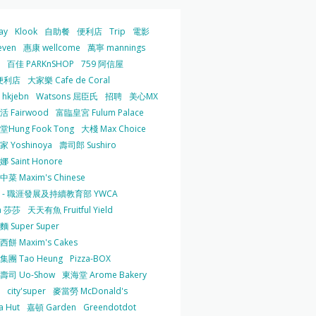
ay
Klook
自助餐
便利店
Trip
電影
even
惠康 wellcome
萬寧 mannings
百佳 PARKnSHOP
759 阿信屋
便利店
大家樂 Cafe de Coral
hkjebn
Watsons 屈臣氏
招聘
美心MX
 Fairwood
富臨皇宮 Fulum Palace
Hung Fook Tong
大棧 Max Choice
 Yoshinoya
壽司郎 Sushiro
 Saint Honore
菜 Maxim's Chinese
 - 職涯發展及持續教育部 YWCA
a 莎莎
天天有魚 Fruitful Yield
 Super Super
餅 Maxim's Cakes
集團 Tao Heung
Pizza-BOX
壽司 Uo-Show
東海堂 Arome Bakery
city'super
麥當勞 McDonald's
a Hut
嘉頓 Garden
Greendotdot