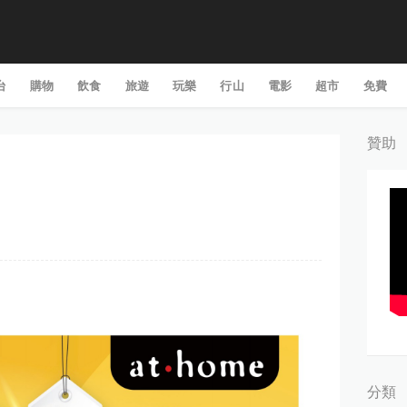
台
購物
飲食
旅遊
玩樂
行山
電影
超市
免費
贊助
分類