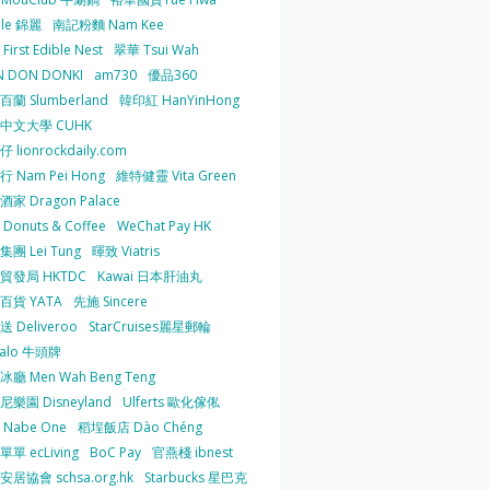
 le 錦麗
南記粉麵 Nam Kee
irst Edible Nest
翠華 Tsui Wah
 DON DONKI
am730
優品360
蘭 Slumberland
韓印紅 HanYinHong
中文大學 CUHK
 lionrockdaily.com
 Nam Pei Hong
維特健靈 Vita Green
家 Dragon Palace
O Donuts & Coffee
WeChat Pay HK
團 Lei Tung
暉致 Viatris
貿發局 HKTDC
Kawai 日本肝油丸
百貨 YATA
先施 Sincere
 Deliveroo
StarCruises麗星郵輪
falo 牛頭牌
廳 Men Wah Beng Teng
樂園 Disneyland
Ulferts 歐化傢俬
Nabe One
稻埕飯店 Dào Chéng
單 ecLiving
BoC Pay
官燕棧 ibnest
居協會 schsa.org.hk
Starbucks 星巴克