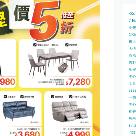
KKd
7-El
免費
OK
樓上 
大快活
鴻福堂
吉野家
聖安娜
美心中
女青
Sas
一粥麵
美心西
稻香
魚尚
行山
Pizz