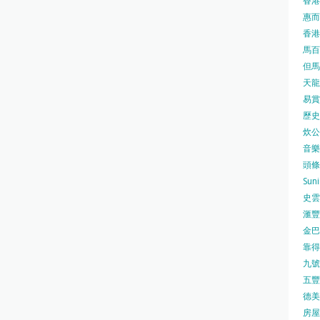
香港
惠而浦
香港
馬百良
但馬屋
天龍 
易賞錢
歷史檔
炊公館
音樂事
頭條日
Sun
史雲
滙豐
金巴脷
靠得住
九號水
五豐行
德美壽
房屋局