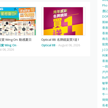
Pho
盞記 F
DON
斯林百
香港
香港仔
南北行
貨 Wing On: 動感夏日
Optical 88: 名牌鏡架買1送1
龍寶酒
貨 Wing On
-
Optical 88
-
August 06, 2026
t 06, 2026
J.C
利東集
香港
一田
戶戶送
Buf
敏華冰
迪士尼
牛一 
簡簡單
長者安