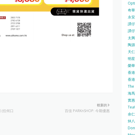
Opti
奇華餅
永安
譚仔三
譚仔
太興 
陶源酒
天仁茗
明星
榮華 
香港紅
香港公
The
海馬 
實惠 
較新的
Te
 (任何口
百佳 PARKnSHOP: 今期優惠
余仁生
炑八
Do
Mo