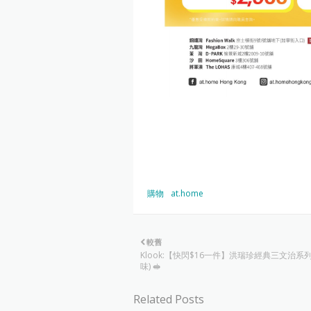
購物
at.home
較舊
Klook:【快閃$16一件】洪瑞珍經典三文治系列
味) 🥪
Related Posts