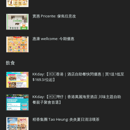
實惠 Pricerite: 傢俬任意改
惠康 wellcome: 今期優惠
飲食
KKday:【🇭🇰香港｜酒店自助餐快閃優惠｜買1送1低至
$169.3/位起】
KKday:【🇭🇰灣仔｜香港萬麗海景酒店 川味主題自助
餐親子聚會首選】
稻香集團 Tao Heung: 炎炎夏日清涼嘆茶