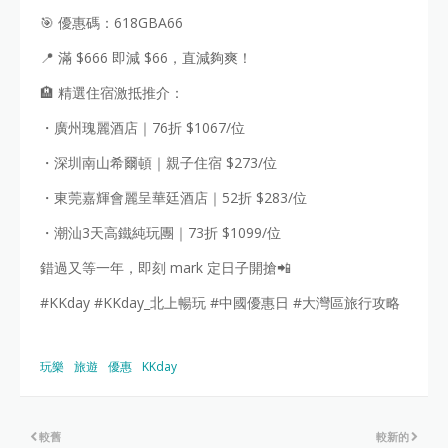
🎯 優惠碼：618GBA66
📍 滿 $666 即減 $66，直減夠爽！
🏨 精選住宿激抵推介：
・廣州瑰麗酒店｜76折 $1067/位
・深圳南山希爾頓｜親子住宿 $273/位
・東莞嘉輝會麗呈華廷酒店｜52折 $283/位
・潮汕3天高鐵純玩團｜73折 $1099/位
錯過又等一年，即刻 mark 定日子開搶📲
#KKday #KKday_北上暢玩 #中國優惠日 #大灣區旅行攻略
玩樂
旅遊
優惠
KKday
較舊
較新的