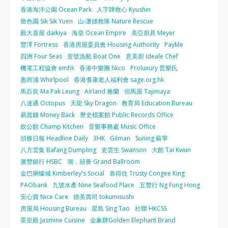
香港海洋公園 Ocean Park
人字牌救心 Kyushin
嗇色園 Sik Sik Yuen
山‧灘拯救隊 Nature Rescue
殿大喜屋 daikiya
海皇 Ocean Empire
美亞廚具 Meyer
豐澤 Fortress
香港房屋委員會 Housing Authority
PayMe
四洲 Four Seas
壹號漁船 Boat One
意美廚 Ideale Chef
機電工程協會 emhk
香港中樂團 hkco
Proluxury 普樂氏
惠而浦 Whirlpool
香港耆康老人福利會 sage.org.hk
馬百良 Ma Pak Leung
Airland 雅蘭
但馬屋 Tajimaya
八達通 Octopus
天龍 Sky Dragon
教育局 Education Bureau
易賞錢 Money Back
歷史檔案館 Public Records Office
炊公館 Champ Kitchen
音樂事務處 Music Office
頭條日報 Headline Daily
3HK
Gilman
Suning 蘇寧
八方雲集 Bafang Dumpling
史雲生 Swanson
大館 Tai Kwun
滙豐銀行 HSBC
潮．囍薈 Grand Ballroom
金巴脷蠔城 Kimberley's Social
靠得住 Trusty Congee King
PAObank
九號水產 Nine Seafood Place
五豐行 Ng Fung Hong
安心寶 Nice Care
德美壽司 tokumisushi
房屋局 Housing Bureau
星島 Sing Tao
社聯 HKCSS
茶皇殿 Jasmine Cuisine
金象牌Golden Elephant Brand