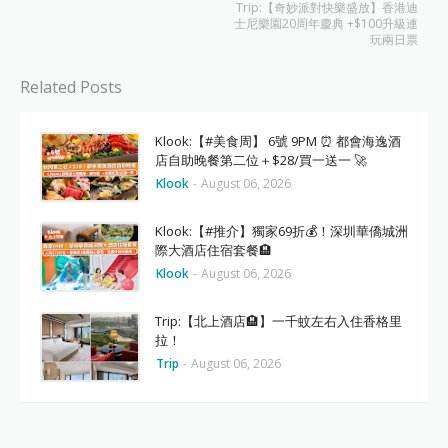
Trip:【奇妙派對快樂盛放】香港迪
士尼樂園20周年慶典 +$100升級連
玩兩日票
Related Posts
Klook:【#美食周】 6號 9PM ⏰ 都會海逸酒
店自助晚餐第二位＋$28/買一送一 🚀
Klook
-
August 06, 2026
Klook:【#推介】獨家69折💰！深圳華僑城洲
際大酒店住宿套餐🏨
Klook
-
August 06, 2026
Trip:【北上酒店🏨】一千蚊左右入住香格里
拉！
Trip
-
August 06, 2026