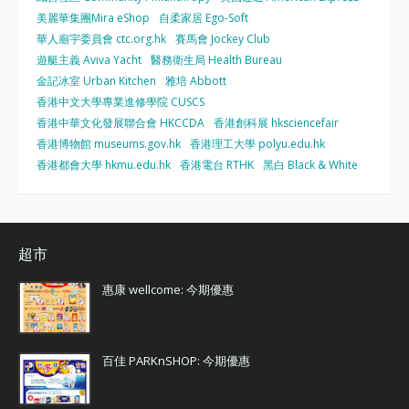
美麗華集團Mira eShop
自柔家居 Ego-Soft
華人廟宇委員會 ctc.org.hk
賽馬會 Jockey Club
遊艇主義 Aviva Yacht
醫務衛生局 Health Bureau
金記冰室 Urban Kitchen
雅培 Abbott
香港中文大學專業進修學院 CUSCS
香港中華文化發展聯合會 HKCCDA
香港創科展 hksciencefair
香港博物館 museums.gov.hk
香港理工大學 polyu.edu.hk
香港都會大學 hkmu.edu.hk
香港電台 RTHK
黑白 Black & White
超市
惠康 wellcome: 今期優惠
百佳 PARKnSHOP: 今期優惠