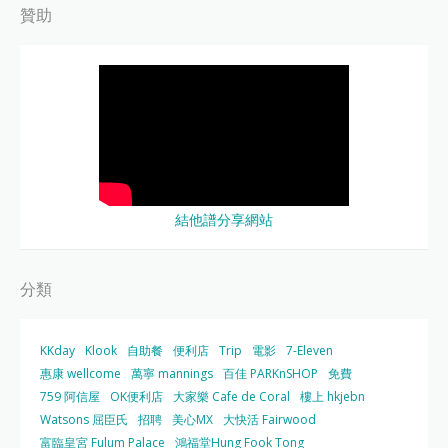
贊助
結他譜分享網站
分類
KKday
Klook
自助餐
便利店
Trip
電影
7-Eleven
惠康 wellcome
萬寧 mannings
百佳 PARKnSHOP
免費
759 阿信屋
OK便利店
大家樂 Cafe de Coral
樓上 hkjebn
Watsons 屈臣氏
招聘
美心MX
大快活 Fairwood
富臨皇宮 Fulum Palace
鴻福堂Hung Fook Tong