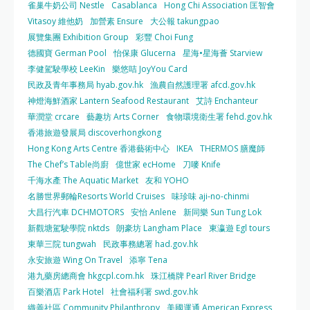
雀巢牛奶公司 Nestle
Casablanca
Hong Chi Association 匡智會
Vitasoy 維他奶
加營素 Ensure
大公報 takungpao
展覽集團 Exhibition Group
彩豐 Choi Fung
德國寶 German Pool
怡保康 Glucerna
星海•星海薈 Starview
李健駕駛學校 LeeKin
樂悠咭 JoyYou Card
民政及青年事務局 hyab.gov.hk
漁農自然護理署 afcd.gov.hk
神燈海鮮酒家 Lantern Seafood Restaurant
艾詩 Enchanteur
華潤堂 crcare
藝趣坊 Arts Corner
食物環境衛生署 fehd.gov.hk
香港旅遊發展局 discoverhongkong
Hong Kong Arts Centre 香港藝術中心
IKEA
THERMOS 膳魔師
The Chef’s Table尚廚
億世家 ecHome
刀嘜 Knife
千海水產 The Aquatic Market
友和 YOHO
名勝世界郵輪Resorts World Cruises
味珍味 aji-no-chinmi
大昌行汽車 DCHMOTORS
安怡 Anlene
新同樂 Sun Tung Lok
新觀塘駕駛學院 nktds
朗豪坊 Langham Place
東瀛遊 Egl tours
東華三院 tungwah
民政事務總署 had.gov.hk
永安旅遊 Wing On Travel
添寧 Tena
港九藥房總商會 hkgcpl.com.hk
珠江橋牌 Pearl River Bridge
百樂酒店 Park Hotel
社會福利署 swd.gov.hk
織善社區 Community Philanthropy
美國運通 American Express