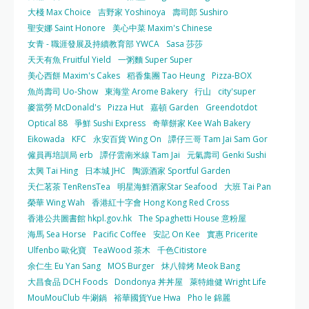
大棧 Max Choice
吉野家 Yoshinoya
壽司郎 Sushiro
聖安娜 Saint Honore
美心中菜 Maxim's Chinese
女青 - 職涯發展及持續教育部 YWCA
Sasa 莎莎
天天有魚 Fruitful Yield
一粥麵 Super Super
美心西餅 Maxim's Cakes
稻香集團 Tao Heung
Pizza-BOX
魚尚壽司 Uo-Show
東海堂 Arome Bakery
行山
city'super
麥當勞 McDonald's
Pizza Hut
嘉頓 Garden
Greendotdot
Optical 88
爭鮮 Sushi Express
奇華餅家 Kee Wah Bakery
Eikowada
KFC
永安百貨 Wing On
譚仔三哥 Tam Jai Sam Gor
僱員再培訓局 erb
譚仔雲南米線 Tam Jai
元氣壽司 Genki Sushi
太興 Tai Hing
日本城 JHC
陶源酒家 Sportful Garden
天仁茗茶 TenRensTea
明星海鮮酒家Star Seafood
大班 Tai Pan
榮華 Wing Wah
香港紅十字會 Hong Kong Red Cross
香港公共圖書館 hkpl.gov.hk
The Spaghetti House 意粉屋
海馬 Sea Horse
Pacific Coffee
安記 On Kee
實惠 Pricerite
Ulfenbo 歐化寶
TeaWood 茶木
千色Citistore
余仁生 Eu Yan Sang
MOS Burger
炑八韓烤 Meok Bang
大昌食品 DCH Foods
Dondonya 丼丼屋
萊特維健 Wright Life
MouMouClub 牛涮鍋
裕華國貨Yue Hwa
Pho le 錦麗