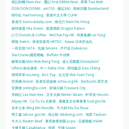
南記粉麵 Nam Kee
盞記 First Edible Nest
翠華 Tsui Wah
DON DON DONKI
am730
優品360
斯林百蘭 Slumberland
韓印紅 HanYinHong
香港中文大學 CUHK
香港仔 lionrockdaily.com
南北行 Nam Pei Hong
維特健靈 Vita Green
龍寶酒家 Dragon Palace
J.CO Donuts & Coffee
WeChat Pay HK
利東集團 Lei Tung
暉致 Viatris
香港貿發局 HKTDC
Kawai 日本肝油丸
一田百貨 YATA
先施 Sincere
戶戶送 Deliveroo
StarCruises麗星郵輪
Buffalo 牛頭牌
敏華冰廳 Men Wah Beng Teng
迪士尼樂園 Disneyland
Ulferts 歐化傢俬
牛一 Nabe One
稻埕飯店 Dào Chéng
簡簡單單 ecLiving
BoC Pay
位元堂 Wai Yuen Tong
官燕棧 ibnest
長者安居協會 schsa.org.hk
Starbucks 星巴克
安興號 onhingho.com
富城火鍋 Treasure City
李錦記 Lee Kum Kee
正冬火鍋 Winter Steam
軒琴居 Hecom
Alipay HK
Ca-Tu-Ya 吉豚屋
康樂及文化事務署 lcsd.gov.hk
永年士多 Wing Nin Noodle
牛大帥 Niu Da Shuai
勞工處 labour.gov.hk
張公館 ckkdining.com
淘寶 Taobao
牛大人 Master Beef
賽馬會耆智園 jccpa
亞參雞飯 ASAM
卡撒天嬌 Casablanca
放題
牛陣 Gyujin