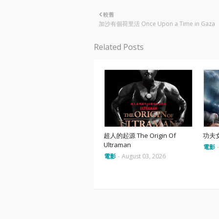
較舊
加沙有個荷里活 Once Upon a Time in Gaza
Related Posts
超人的起源 The Origin Of
功夫女足
Ultraman
電影
電影
-
August 03, 2026