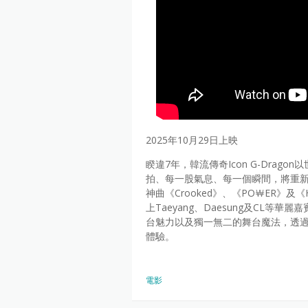
2025年10月29日上映
睽違7年，韓流傳奇Icon G-Drag
拍、每一股氣息、每一個瞬間，將重新
神曲《Crooked》、《PO￦ER》及
上Taeyang、Daesung及CL等
台魅力以及獨一無二的舞台魔法，透過
體驗。
電影