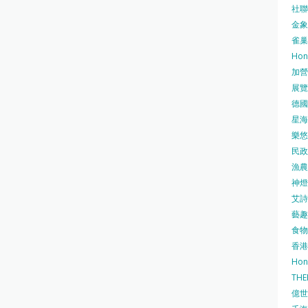
社聯 
金象牌
雀巢
Hon
加營素
展覽集
德國寶
星海•
樂悠咭
民政
漁農自
神燈海
艾詩 
藝趣坊
食物
香港
Hon
TH
億世