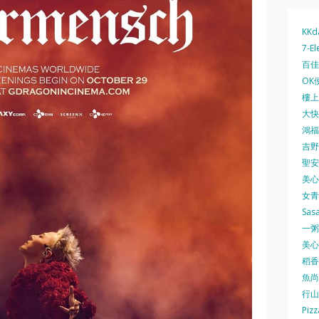
KKd
7-El
百佳 
OK
樓上 
大快活
鴻福堂
吉野家
聖安娜
美心中
女青
Sas
一粥麵
美心西
稻香
魚尚
行山
Pizz