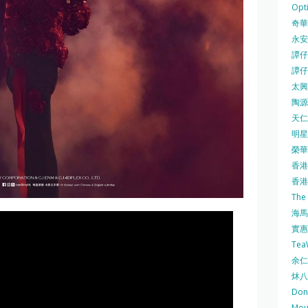
Opti
奇華餅
永安
譚仔三
譚仔
太興 
陶源酒
天仁茗
明星
榮華 
香港紅
香港公
The
海馬 
實惠 
Te
余仁生
炑八
Do
Mo