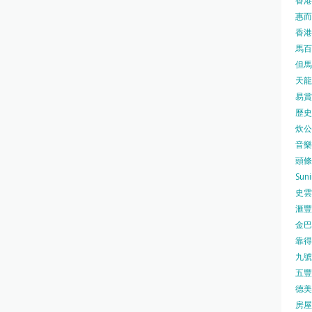
香港
惠而浦
香港
馬百良
但馬屋
天龍 
易賞錢
歷史檔
炊公館
音樂事
頭條日
Sun
史雲
滙豐
金巴脷
靠得住
九號水
五豐行
德美壽
房屋局