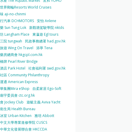
產 The Aquatic Market
友和 YOHO
界郵輪Resorts World Cruises
 aji-no-chinmi
行汽車 DCHMOTORS
安怡 Anlene
 Sun Tung Lok
新觀塘駕駛學院 nktds
 Langham Place
東瀛遊 Egl tours
三院 tungwah
民政事務總署 had.gov.hk
遊 Wing On Travel
添寧 Tena
房總商會 hkgcpl.com.hk
牌 Pearl River Bridge
店 Park Hotel
社會福利署 swd.gov.hk
區 Community Philanthropy
通 American Express
華集團Mira eShop
自柔家居 Ego-Soft
宇委員會 ctc.org.hk
 Jockey Club
遊艇主義 Aviva Yacht
生局 Health Bureau
室 Urban Kitchen
雅培 Abbott
中文大學專業進修學院 CUSCS
中華文化發展聯合會 HKCCDA