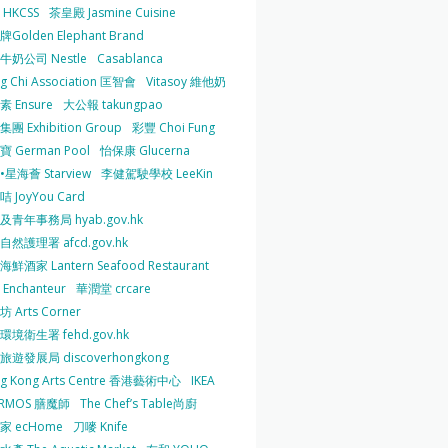
HKCSS
茶皇殿 Jasmine Cuisine
Golden Elephant Brand
牛奶公司 Nestle
Casablanca
g Chi Association 匡智會
Vitasoy 維他奶
 Ensure
大公報 takungpao
團 Exhibition Group
彩豐 Choi Fung
 German Pool
怡保康 Glucerna
星海薈 Starview
李健駕駛學校 LeeKin
 JoyYou Card
及青年事務局 hyab.gov.hk
然護理署 afcd.gov.hk
鮮酒家 Lantern Seafood Restaurant
Enchanteur
華潤堂 crcare
 Arts Corner
環境衛生署 fehd.gov.hk
旅遊發展局 discoverhongkong
g Kong Arts Centre 香港藝術中心
IKEA
ERMOS 膳魔師
The Chef’s Table尚廚
家 ecHome
刀嘜 Knife