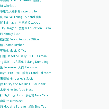
中樂團 hkco
Proluxury 普樂氏
 Whirlpool
耆康老人福利會 sage.org.hk
 Ma Pak Leung
Airland 雅蘭
 Tajimaya
八達通 Octopus
Sky Dragon
教育局 Education Bureau
 Money Back
案館 Public Records Office
 Champ Kitchen
務處 Music Office
報 Headline Daily
3HK
Gilman
ing 蘇寧
八方雲集 Bafang Dumpling
生 Swanson
大館 Tai Kwun
銀行 HSBC
潮．囍薈 Grand Ballroom
蠔城 Kimberley's Social
 Trusty Congee King
PAObank
產 Nine Seafood Place
 Ng Fung Hong
安心寶 Nice Care
司 tokumisushi
 Housing Bureau
星島 Sing Tao