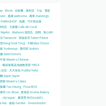
ay
Klook
自助餐
便利店
Trip
電影
even
惠康 wellcome
萬寧 mannings
PARKnSHOP
免費
759 阿信屋
便利店
大家樂 Cafe de Coral
hkjebn
Watsons 屈臣氏
招聘
美心MX
 Fairwood
富臨皇宮 Fulum Palace
Hung Fook Tong
大棧 Max Choice
 Yoshinoya
壽司郎 Sushiro
 Saint Honore
菜 Maxim's Chinese
 - 職涯發展及持續教育部 YWCA
a 莎莎
天天有魚 Fruitful Yield
 Super Super
餅 Maxim's Cakes
集團 Tao Heung
Pizza-BOX
壽司 Uo-Show
東海堂 Arome Bakery
city'super
麥當勞 McDonald's
a Hut
嘉頓 Garden
Greendotdot