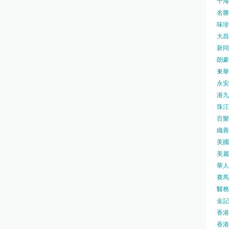
千海水
名勝世
味珍味
大昌
新同樂
朗豪坊
東華
永安旅
港九藥
珠江橋
百樂酒
織善社
美國運
美麗
華人廟
賽馬會
醫務衛
金記冰
香港
香港