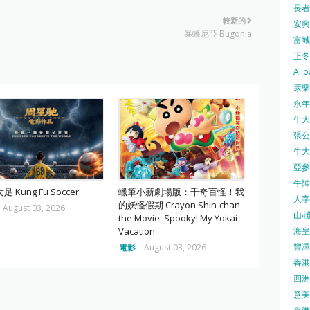
長者安
較新的
安興號
暴蜂尼亞 Bugonia
富城火
正冬火
Alip
康樂
永年士
牛大帥
張公館
牛大人
亞參
牛陣 
 Kung Fu Soccer
蠟筆小新劇場版：千奇百怪！我
人字
的妖怪假期 Crayon Shin-chan
-
August 03, 2026
山‧灘
the Movie: Spooky! My Yokai
海皇 
Vacation
豐澤 
電影
-
August 03, 2026
香港房
四洲 
意美廚