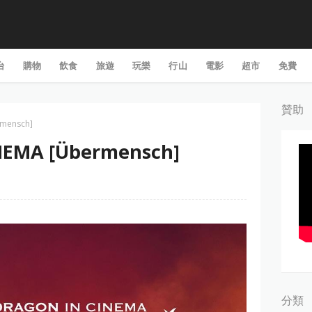
台
購物
飲食
旅遊
玩樂
行山
電影
超市
免費
贊助
mensch]
NEMA [Übermensch]
分類