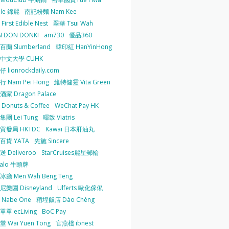
 le 錦麗
南記粉麵 Nam Kee
irst Edible Nest
翠華 Tsui Wah
 DON DONKI
am730
優品360
蘭 Slumberland
韓印紅 HanYinHong
中文大學 CUHK
 lionrockdaily.com
 Nam Pei Hong
維特健靈 Vita Green
家 Dragon Palace
O Donuts & Coffee
WeChat Pay HK
團 Lei Tung
暉致 Viatris
貿發局 HKTDC
Kawai 日本肝油丸
百貨 YATA
先施 Sincere
 Deliveroo
StarCruises麗星郵輪
falo 牛頭牌
廳 Men Wah Beng Teng
樂園 Disneyland
Ulferts 歐化傢俬
Nabe One
稻埕飯店 Dào Chéng
單 ecLiving
BoC Pay
 Wai Yuen Tong
官燕棧 ibnest