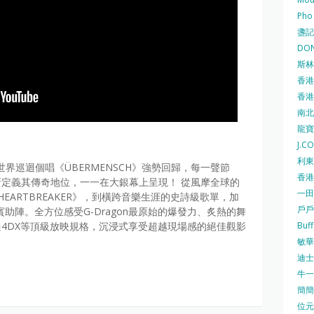
Pho
盞記 F
DON
斯林百
香港
香港仔
南北行
龍寶酒
J.C
利東集
on以世界巡迴個唱《ÜBERMENSCH》強勢回歸，每一聲節
香港
定義其傳奇地位，一一在大銀幕上呈現！ 從風摩全球的
一田
《HEARTBREAKER》，到橫跨音樂生涯的史詩級歌單，加
戶戶送
華麗嘉賓助陣。全方位感受G-Dragon最原始的爆發力、炙熱的舞
Buf
4DX等頂級放映規格，沉浸式享受超越現場感的絕佳觀影
敏華冰
迪士尼
牛一 
簡簡單
位元堂