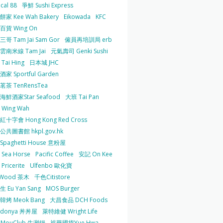
cal 88
爭鮮 Sushi Express
家 Kee Wah Bakery
Eikowada
KFC
百貨 Wing On
哥 Tam Jai Sam Gor
僱員再培訓局 erb
雲南米線 Tam Jai
元氣壽司 Genki Sushi
Tai Hing
日本城 JHC
家 Sportful Garden
茶 TenRensTea
海鮮酒家Star Seafood
大班 Tai Pan
Wing Wah
十字會 Hong Kong Red Cross
共圖書館 hkpl.gov.hk
 Spaghetti House 意粉屋
Sea Horse
Pacific Coffee
安記 On Kee
Pricerite
Ulfenbo 歐化寶
aWood 茶木
千色Citistore
 Eu Yan Sang
MOS Burger
韓烤 Meok Bang
大昌食品 DCH Foods
ndonya 丼丼屋
萊特維健 Wright Life
uMouClub 牛涮鍋
裕華國貨Yue Hwa