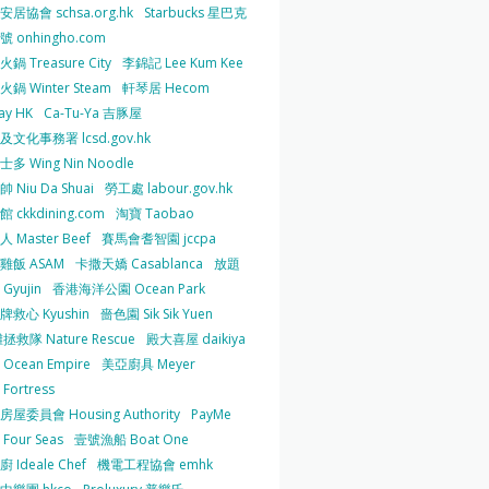
居協會 schsa.org.hk
Starbucks 星巴克
 onhingho.com
鍋 Treasure City
李錦記 Lee Kum Kee
鍋 Winter Steam
軒琴居 Hecom
ay HK
Ca-Tu-Ya 吉豚屋
及文化事務署 lcsd.gov.hk
多 Wing Nin Noodle
 Niu Da Shuai
勞工處 labour.gov.hk
 ckkdining.com
淘寶 Taobao
 Master Beef
賽馬會耆智園 jccpa
雞飯 ASAM
卡撒天嬌 Casablanca
放題
Gyujin
香港海洋公園 Ocean Park
牌救心 Kyushin
嗇色園 Sik Sik Yuen
拯救隊 Nature Rescue
殿大喜屋 daikiya
Ocean Empire
美亞廚具 Meyer
Fortress
屋委員會 Housing Authority
PayMe
Four Seas
壹號漁船 Boat One
 Ideale Chef
機電工程協會 emhk