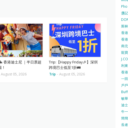
Pho
盞記 F
DON
斯林百
香港
香港仔
南北行
龍寶酒
J.C
p: 🎠 香港迪士尼 ｜半日票超
Trip:【Happy Friday🎉】深圳
利東集
場！
跨境巴士低至1折🚌
香港
August 05, 2026
Trip
-
August 05, 2026
一田
戶戶送
Buf
敏華冰
迪士尼
牛一 
簡簡單
長者安