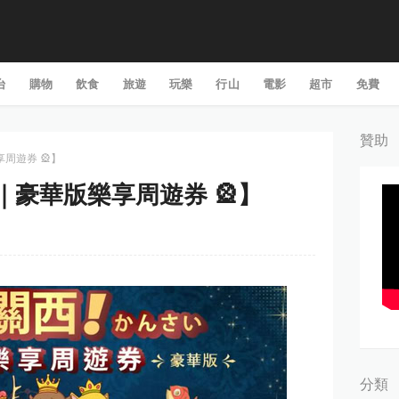
台
購物
飲食
旅遊
玩樂
行山
電影
超市
免費
贊助
享周遊券 🎡】
關西｜豪華版樂享周遊券 🎡】
分類