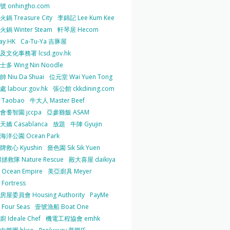
 onhingho.com
鍋 Treasure City
李錦記 Lee Kum Kee
鍋 Winter Steam
軒琴居 Hecom
ay HK
Ca-Tu-Ya 吉豚屋
及文化事務署 lcsd.gov.hk
多 Wing Nin Noodle
 Niu Da Shuai
位元堂 Wai Yuen Tong
 labour.gov.hk
張公館 ckkdining.com
Taobao
牛大人 Master Beef
會耆智園 jccpa
亞參雞飯 ASAM
嬌 Casablanca
放題
牛陣 Gyujin
海洋公園 Ocean Park
牌救心 Kyushin
嗇色園 Sik Sik Yuen
拯救隊 Nature Rescue
殿大喜屋 daikiya
Ocean Empire
美亞廚具 Meyer
Fortress
屋委員會 Housing Authority
PayMe
Four Seas
壹號漁船 Boat One
 Ideale Chef
機電工程協會 emhk