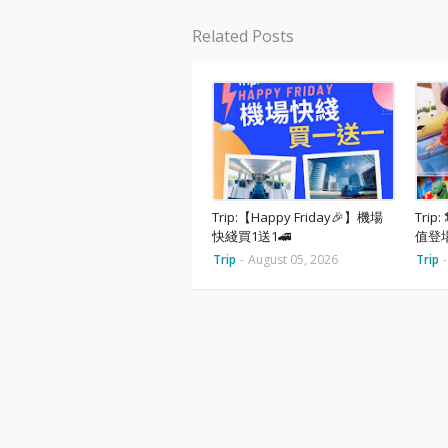
Related Posts
Trip:【Happy Friday🎉】機場
Tri
快綫買1送1🚄
值登
Trip
-
August 05, 2026
Trip
-