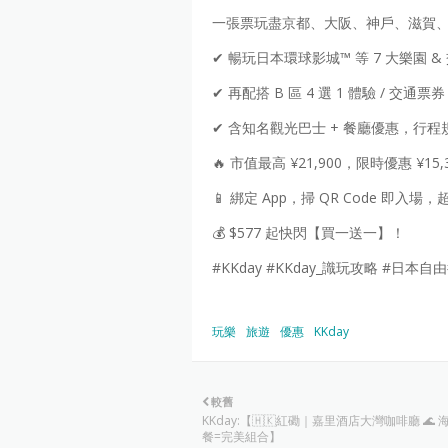
一張票玩盡京都、大阪、神戶、滋賀
✔ 暢玩日本環球影城™ 等 7 大樂園 &
✔ 再配搭 B 區 4 選 1 體驗 / 交通票券
✔ 含知名觀光巴士 + 餐廳優惠，行
🔥 市值最高 ¥21,900，限時優惠 ¥15,
📱 綁定 App，掃 QR Code 即入場
💰 $577 起快閃【買一送一】！
#KKday #KKday_識玩攻略 #日本
玩樂
旅遊
優惠
KKday
較舊
KKday:【🇭🇰紅磡｜嘉里酒店大灣咖啡廳 🌊 
餐=完美組合】