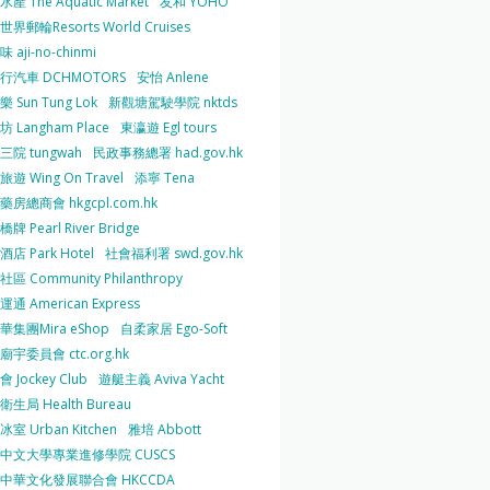
產 The Aquatic Market
友和 YOHO
界郵輪Resorts World Cruises
 aji-no-chinmi
行汽車 DCHMOTORS
安怡 Anlene
 Sun Tung Lok
新觀塘駕駛學院 nktds
 Langham Place
東瀛遊 Egl tours
三院 tungwah
民政事務總署 had.gov.hk
遊 Wing On Travel
添寧 Tena
房總商會 hkgcpl.com.hk
牌 Pearl River Bridge
店 Park Hotel
社會福利署 swd.gov.hk
區 Community Philanthropy
通 American Express
華集團Mira eShop
自柔家居 Ego-Soft
宇委員會 ctc.org.hk
 Jockey Club
遊艇主義 Aviva Yacht
生局 Health Bureau
室 Urban Kitchen
雅培 Abbott
中文大學專業進修學院 CUSCS
中華文化發展聯合會 HKCCDA