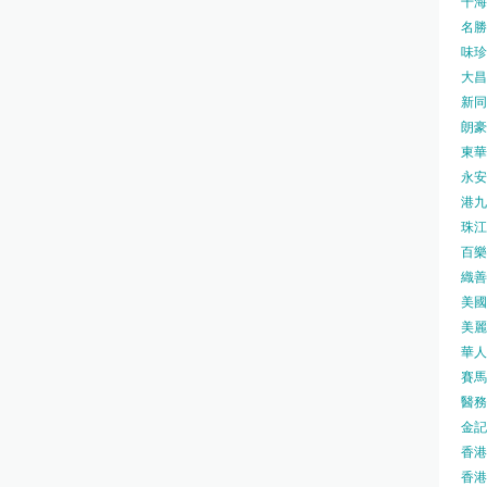
千海水
名勝世
味珍味
大昌
新同樂
朗豪坊
東華
永安旅
港九藥
珠江橋
百樂酒
織善社
美國運
美麗
華人廟
賽馬會
醫務衛
金記冰
香港
香港