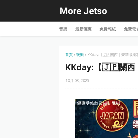
音樂
最新優惠
免費報紙
免費電
首頁
玩樂
KKday:【🇯🇵關西｜豪華版樂
KKday:【🇯🇵
10月 03, 2025