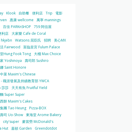
ay
Klook
自助餐
便利店
Trip
電影
even
惠康 wellcome
萬寧 mannings
百佳 PARKnSHOP
759 阿信屋
便利店
大家樂 Cafe de Coral
hkjebn
Watsons 屈臣氏
招聘
美心MX
 Fairwood
富臨皇宮 Fulum Palace
Hung Fook Tong
大棧 Max Choice
 Yoshinoya
壽司郎 Sushiro
 Saint Honore
菜 Maxim's Chinese
 - 職涯發展及持續教育部 YWCA
a 莎莎
天天有魚 Fruitful Yield
 Super Super
餅 Maxim's Cakes
集團 Tao Heung
Pizza-BOX
壽司 Uo-Show
東海堂 Arome Bakery
city'super
麥當勞 McDonald's
a Hut
嘉頓 Garden
Greendotdot