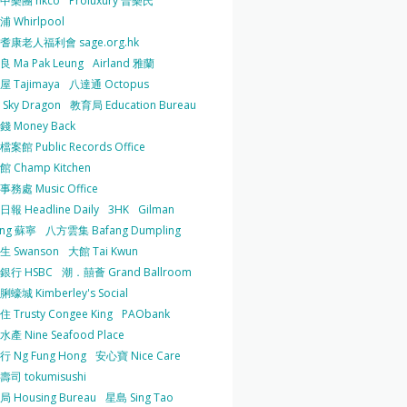
中樂團 hkco
Proluxury 普樂氏
 Whirlpool
耆康老人福利會 sage.org.hk
 Ma Pak Leung
Airland 雅蘭
 Tajimaya
八達通 Octopus
Sky Dragon
教育局 Education Bureau
 Money Back
案館 Public Records Office
 Champ Kitchen
務處 Music Office
報 Headline Daily
3HK
Gilman
ing 蘇寧
八方雲集 Bafang Dumpling
生 Swanson
大館 Tai Kwun
銀行 HSBC
潮．囍薈 Grand Ballroom
蠔城 Kimberley's Social
 Trusty Congee King
PAObank
產 Nine Seafood Place
 Ng Fung Hong
安心寶 Nice Care
司 tokumisushi
 Housing Bureau
星島 Sing Tao