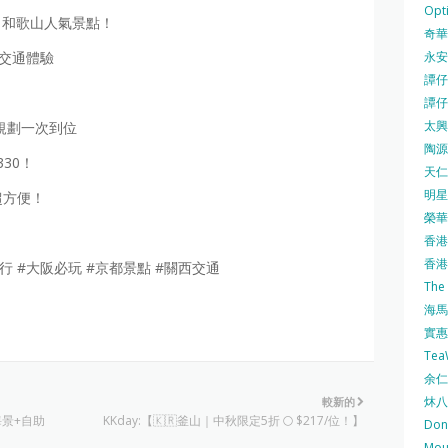
Opti
、和歌山人氣景點！
奇華餅
永安
 交通體驗
譚仔三
譚仔
太興 
程規劃一次到位
陶源酒
330！
天仁茗
明星
，超方便！
榮華 
香港紅
香港公
自由行 #大阪必玩 #京都景點 #關西交通
The
海馬 
實惠 
Te
余仁生
炑八
較新的
海景+自助
KKday:【🇰🇷釜山｜中秋限定5折 🌕 $217/位！】
Do
Mo