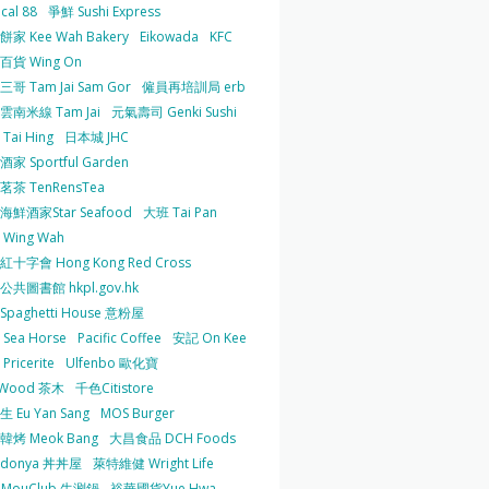
cal 88
爭鮮 Sushi Express
家 Kee Wah Bakery
Eikowada
KFC
百貨 Wing On
哥 Tam Jai Sam Gor
僱員再培訓局 erb
雲南米線 Tam Jai
元氣壽司 Genki Sushi
Tai Hing
日本城 JHC
家 Sportful Garden
茶 TenRensTea
海鮮酒家Star Seafood
大班 Tai Pan
Wing Wah
十字會 Hong Kong Red Cross
共圖書館 hkpl.gov.hk
 Spaghetti House 意粉屋
Sea Horse
Pacific Coffee
安記 On Kee
Pricerite
Ulfenbo 歐化寶
aWood 茶木
千色Citistore
 Eu Yan Sang
MOS Burger
韓烤 Meok Bang
大昌食品 DCH Foods
ndonya 丼丼屋
萊特維健 Wright Life
uMouClub 牛涮鍋
裕華國貨Yue Hwa