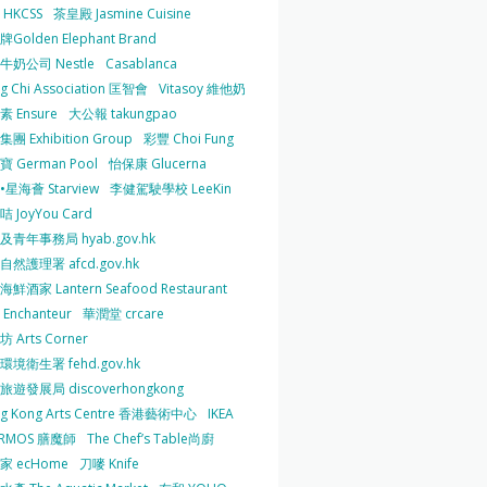
HKCSS
茶皇殿 Jasmine Cuisine
Golden Elephant Brand
牛奶公司 Nestle
Casablanca
g Chi Association 匡智會
Vitasoy 維他奶
 Ensure
大公報 takungpao
團 Exhibition Group
彩豐 Choi Fung
 German Pool
怡保康 Glucerna
星海薈 Starview
李健駕駛學校 LeeKin
 JoyYou Card
及青年事務局 hyab.gov.hk
然護理署 afcd.gov.hk
鮮酒家 Lantern Seafood Restaurant
Enchanteur
華潤堂 crcare
 Arts Corner
環境衛生署 fehd.gov.hk
旅遊發展局 discoverhongkong
g Kong Arts Centre 香港藝術中心
IKEA
ERMOS 膳魔師
The Chef’s Table尚廚
家 ecHome
刀嘜 Knife