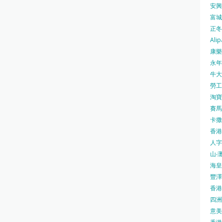
安興號
富城火
正冬火
Alip
康樂
永年士
牛大帥
勞工處
淘寶 
賽馬
卡撒天
香港
人字
山‧灘
海皇 
豐澤 
香港房
四洲 
意美廚