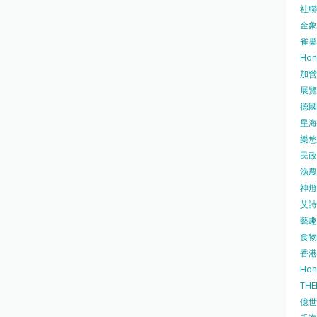
社聯 
金象牌
雀巢
Hon
加營素
展覽集
德國寶
星海•
樂悠咭
民政
漁農自
神燈海
艾詩 
藝趣坊
食物
香港
Hon
TH
億世