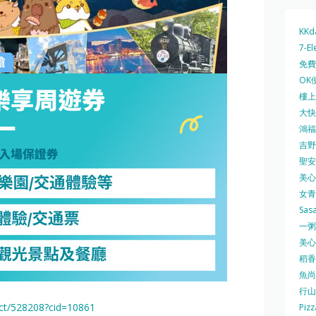
KKd
7-El
免費
OK
樓上 
大快活
鴻福堂
吉野家
聖安娜
美心中
女青
Sas
一粥麵
美心西
稻香
魚尚
行山
ct/528208?cid=10861
Pizz