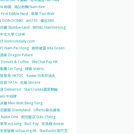
 le 錦麗
南記粉麵 Nam Kee
irst Edible Nest
翠華 Tsui Wah
 DON DONKI
am730
優品360
蘭 Slumberland
韓印紅 HanYinHong
中文大學 CUHK
 lionrockdaily.com
 Nam Pei Hong
維特健靈 Vita Green
家 Dragon Palace
O Donuts & Coffee
WeChat Pay HK
團 Lei Tung
暉致 Viatris
貿發局 HKTDC
Kawai 日本肝油丸
百貨 YATA
先施 Sincere
 Deliveroo
StarCruises麗星郵輪
falo 牛頭牌
廳 Men Wah Beng Teng
樂園 Disneyland
Ulferts 歐化傢俬
Nabe One
稻埕飯店 Dào Chéng
單 ecLiving
BoC Pay
官燕棧 ibnest
居協會 schsa.org.hk
Starbucks 星巴克