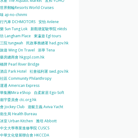
產 The Aquatic Market
友和 YOHO
界郵輪Resorts World Cruises
 aji-no-chinmi
行汽車 DCHMOTORS
安怡 Anlene
 Sun Tung Lok
新觀塘駕駛學院 nktds
 Langham Place
東瀛遊 Egl tours
三院 tungwah
民政事務總署 had.gov.hk
遊 Wing On Travel
添寧 Tena
房總商會 hkgcpl.com.hk
牌 Pearl River Bridge
店 Park Hotel
社會福利署 swd.gov.hk
區 Community Philanthropy
通 American Express
華集團Mira eShop
自柔家居 Ego-Soft
宇委員會 ctc.org.hk
 Jockey Club
遊艇主義 Aviva Yacht
生局 Health Bureau
室 Urban Kitchen
雅培 Abbott
中文大學專業進修學院 CUSCS
中華文化發展聯合會 HKCCDA