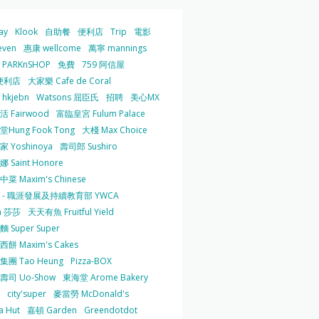
ay
Klook
自助餐
便利店
Trip
電影
even
惠康 wellcome
萬寧 mannings
PARKnSHOP
免費
759 阿信屋
便利店
大家樂 Cafe de Coral
hkjebn
Watsons 屈臣氏
招聘
美心MX
 Fairwood
富臨皇宮 Fulum Palace
Hung Fook Tong
大棧 Max Choice
 Yoshinoya
壽司郎 Sushiro
 Saint Honore
菜 Maxim's Chinese
 - 職涯發展及持續教育部 YWCA
a 莎莎
天天有魚 Fruitful Yield
 Super Super
餅 Maxim's Cakes
集團 Tao Heung
Pizza-BOX
壽司 Uo-Show
東海堂 Arome Bakery
city'super
麥當勞 McDonald's
a Hut
嘉頓 Garden
Greendotdot