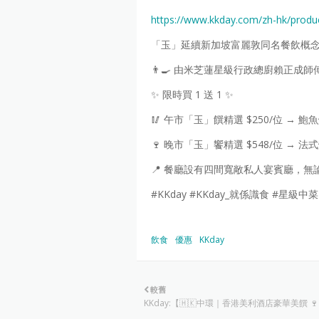
https://www.kkday.com/zh-hk/produ
「玉」延續新加坡富麗敦同名餐飲概
👨‍🍳 由米芝蓮星級行政總廚賴正
✨ 限時買 1 送 1 ✨
🥢 午市「玉」饌精選 $250/位 
🍷 晚市「玉」饗精選 $548/位 
📍 餐廳設有四間寬敞私人宴賓廳，
#KKday #KKday_就係識食 #星級
飲食
優惠
KKday
較舊
KKday:【🇭🇰中環｜香港美利酒店豪華美饌 🍷