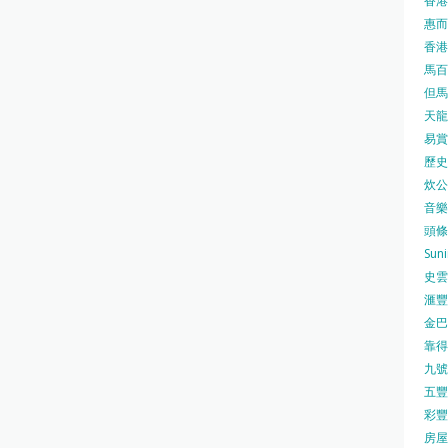
香港
惠而浦
香港
馬百良
但馬屋
天龍 
易賞錢
歷史檔
炊公館
音樂事
頭條日
Sun
史雲
滙豐
金巴脷
靠得住
九號水
五豐行
彩豐 
房屋局