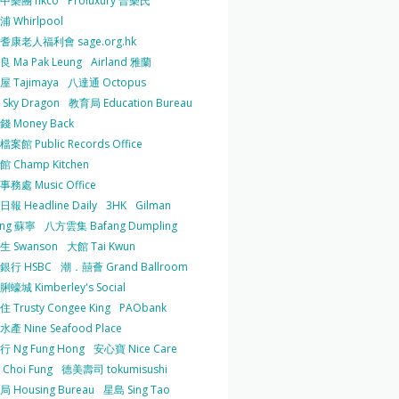
中樂團 hkco
Proluxury 普樂氏
 Whirlpool
耆康老人福利會 sage.org.hk
 Ma Pak Leung
Airland 雅蘭
 Tajimaya
八達通 Octopus
Sky Dragon
教育局 Education Bureau
 Money Back
案館 Public Records Office
 Champ Kitchen
務處 Music Office
報 Headline Daily
3HK
Gilman
ing 蘇寧
八方雲集 Bafang Dumpling
生 Swanson
大館 Tai Kwun
銀行 HSBC
潮．囍薈 Grand Ballroom
蠔城 Kimberley's Social
 Trusty Congee King
PAObank
產 Nine Seafood Place
 Ng Fung Hong
安心寶 Nice Care
Choi Fung
德美壽司 tokumisushi
 Housing Bureau
星島 Sing Tao