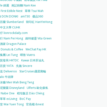
 le 錦麗
南記粉麵 Nam Kee
irst Edible Nest
翠華 Tsui Wah
 DON DONKI
am730
優品360
蘭 Slumberland
韓印紅 HanYinHong
中文大學 CUHK
 lionrockdaily.com
 Nam Pei Hong
維特健靈 Vita Green
家 Dragon Palace
O Donuts & Coffee
WeChat Pay HK
團 Lei Tung
暉致 Viatris
貿發局 HKTDC
Kawai 日本肝油丸
百貨 YATA
先施 Sincere
 Deliveroo
StarCruises麗星郵輪
falo 牛頭牌
廳 Men Wah Beng Teng
樂園 Disneyland
Ulferts 歐化傢俬
Nabe One
稻埕飯店 Dào Chéng
單 ecLiving
BoC Pay
 Wai Yuen Tong
官燕棧 ibnest