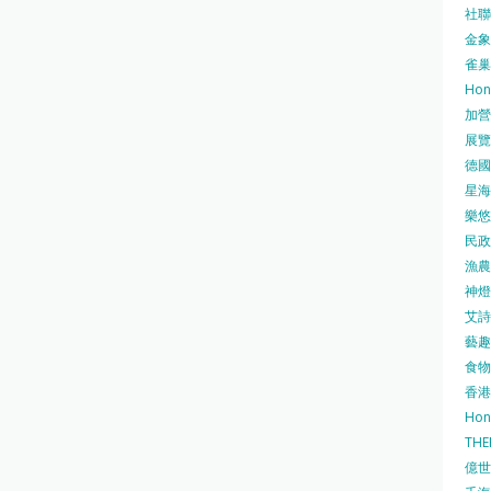
社聯 
金象牌
雀巢
Hon
加營素
展覽集
德國寶
星海•
樂悠咭
民政
漁農自
神燈海
艾詩 
藝趣坊
食物
香港
Hon
TH
億世