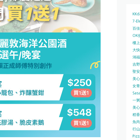
KKd
7-El
百佳 
OK
樓上 
大快活
鴻福堂
吉野家
聖安娜
美心中
女青
Sas
一粥麵
美心西
稻香
魚尚
行山
Pizz