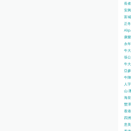
長者安
安興號
富城火
正冬火
Alip
康樂
永年士
牛大帥
張公館
牛大人
亞參
牛陣 
人字
山‧灘
海皇 
豐澤 
香港房
四洲 
意美廚