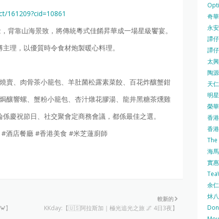
Opti
ct/161209?cid=10861
奇華餅
永安
念，背靠山海景致，將傳統粵式佳餚昇華成一場星級饗宴。
譚仔三
成師傅主理，以優質時令食材炮製暖心料理。
譚仔
太興 
陶源酒
→ 鮑魚燒賣、肉骨茶小籠包、羊肚菌松露素菜餃、百花炸釀蟹鉗
天仁茗
明星
→ 法式焗釀響螺、蟹粉小籠包、杏汁燉花膠湯、龍井黑糖茶燻雞
榮華 
無論係慶祝節日、社交聚會定商務會議，都係最佳之選。
香港紅
香港公
中菜 #酒店餐廳 #香港美食 #米芝蓮廚師
The
海馬 
實惠 
Te
余仁生
炑八
較新的
Do
🦀】
KKday:【🇺🇸阿拉斯加｜極光追光之旅 🌌 4日3夜】
Mo