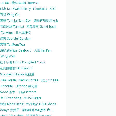
cal 88
爭鮮 Sushi Express
家 Kee Wah Bakery
Eikowada
KFC
百貨 Wing On
哥 Tam Jai Sam Gor
僱員再培訓局 erb
雲南米線 Tam Jai
元氣壽司 Genki Sushi
Tai Hing
日本城 JHC
家 Sportful Garden
茶 TenRensTea
海鮮酒家Star Seafood
大班 Tai Pan
Wing Wah
十字會 Hong Kong Red Cross
共圖書館 hkpl.gov.hk
 Spaghetti House 意粉屋
Sea Horse
Pacific Coffee
安記 On Kee
Pricerite
Ulfenbo 歐化寶
aWood 茶木
千色Citistore
 Eu Yan Sang
MOS Burger
韓烤 Meok Bang
大昌食品 DCH Foods
ndonya 丼丼屋
萊特維健 Wright Life
uMouClub 牛涮鍋
裕華國貨Yue Hwa