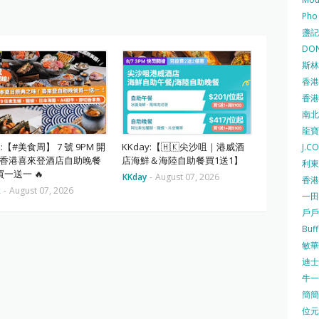
Pho
盞記 F
DON
斯林百
香港
香港仔
南北行
龍寶酒
ok:【#美食周】 7 號 9PM 開
KKday:【🇭🇰尖沙咀｜港威酒
J.C
⏰ 香港喜來登酒店自助晚餐
店海鮮＆海陸自助餐買1送1】
利東集
一送一 🔥
KKday
-
August 07, 2026
香港
k
-
August 07, 2026
一田
戶戶送
Buf
敏華冰
迪士尼
牛一 
簡簡單
位元堂