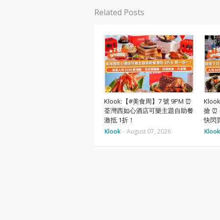
Related Posts
Klook:【#美食周】7 號 9PM ⏰
Klo
荃灣西如心酒店可樂主題自助餐
搶 
激抵 1折！
快閃買
Klook
-
August 07, 2026
Kloo