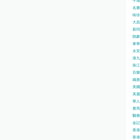
千海水
名勝世
味珍味
大昌
新同樂
朗豪坊
東華
永安旅
港九藥
珠江橋
百樂酒
織善社
美國運
美麗
華人廟
賽馬會
醫務衛
金記冰
香港
香港