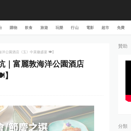
台
購物
飲食
旅遊
玩樂
行山
電影
超市
免費
贊助
敦海洋公園酒店《玉》中菜廳盛宴 🍽️】
黃竹坑｜富麗敦海洋公園酒店
️】
分類