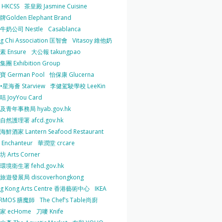
HKCSS
茶皇殿 Jasmine Cuisine
Golden Elephant Brand
牛奶公司 Nestle
Casablanca
g Chi Association 匡智會
Vitasoy 維他奶
 Ensure
大公報 takungpao
團 Exhibition Group
 German Pool
怡保康 Glucerna
星海薈 Starview
李健駕駛學校 LeeKin
 JoyYou Card
及青年事務局 hyab.gov.hk
然護理署 afcd.gov.hk
鮮酒家 Lantern Seafood Restaurant
Enchanteur
華潤堂 crcare
 Arts Corner
環境衛生署 fehd.gov.hk
旅遊發展局 discoverhongkong
g Kong Arts Centre 香港藝術中心
IKEA
ERMOS 膳魔師
The Chef’s Table尚廚
家 ecHome
刀嘜 Knife