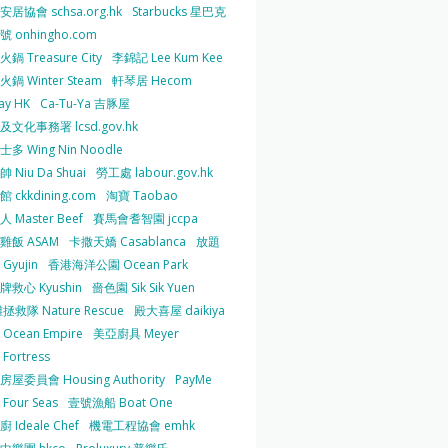
居協會 schsa.org.hk
Starbucks 星巴克
 onhingho.com
鍋 Treasure City
李錦記 Lee Kum Kee
鍋 Winter Steam
軒琴居 Hecom
ay HK
Ca-Tu-Ya 吉豚屋
及文化事務署 lcsd.gov.hk
多 Wing Nin Noodle
 Niu Da Shuai
勞工處 labour.gov.hk
 ckkdining.com
淘寶 Taobao
 Master Beef
賽馬會耆智園 jccpa
雞飯 ASAM
卡撒天嬌 Casablanca
放題
Gyujin
香港海洋公園 Ocean Park
牌救心 Kyushin
嗇色園 Sik Sik Yuen
拯救隊 Nature Rescue
殿大喜屋 daikiya
Ocean Empire
美亞廚具 Meyer
Fortress
屋委員會 Housing Authority
PayMe
Four Seas
壹號漁船 Boat One
 Ideale Chef
機電工程協會 emhk