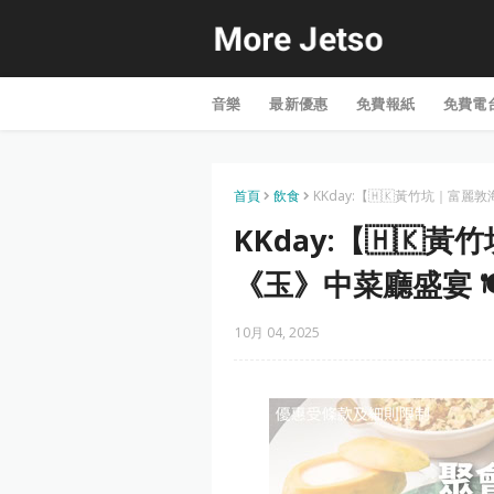
音樂
最新優惠
免費報紙
免費電
首頁
飲食
KKday:【🇭🇰黃竹坑｜富麗
KKday:【🇭
《玉》中菜廳盛宴 
10月 04, 2025