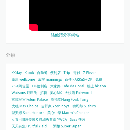
結他譜分享網站
分類
KKday
Klook
自助餐
便利店
Trip
電影
7-Eleven
惠康 wellcome
萬寧 mannings
百佳 PARKnSHOP
免費
759 阿信屋
OK便利店
大家樂 Cafe de Coral
樓上 hkjebn
Watsons 屈臣氏
招聘
美心MX
大快活 Fairwood
富臨皇宮 Fulum Palace
鴻福堂Hung Fook Tong
大棧 Max Choice
吉野家 Yoshinoya
壽司郎 Sushiro
聖安娜 Saint Honore
美心中菜 Maxim's Chinese
女青 - 職涯發展及持續教育部 YWCA
Sasa 莎莎
天天有魚 Fruitful Yield
一粥麵 Super Super