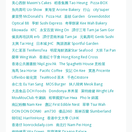
美心西餅 Maxim's Cakes
稻香集團 Tao Heung
Pizza-BOX
魚尚壽司 Uo-Show
東海堂 Arome Bakery
行山
city'super
麥當勞 McDonald's
Pizza Hut
嘉頓 Garden
Greendotdot
Optical 88
爭鮮 Sushi Express
奇華餅家 Kee Wah Bakery
Eikowada
KFC
永安百貨 Wing On
譚仔三哥 Tam Jai Sam Gor
僱員再培訓局 erb
譚仔雲南米線 Tam Jai
元氣壽司 Genki Sushi
太興 Tai Hing
日本城 JHC
陶源酒家 Sportful Garden
天仁茗茶 TenRensTea
明星海鮮酒家Star Seafood
大班 Tai Pan
榮華 Wing Wah
香港紅十字會 Hong Kong Red Cross
香港公共圖書館 hkpl.gov.hk
The Spaghetti House 意粉屋
海馬 Sea Horse
Pacific Coffee
安記 On Kee
實惠 Pricerite
Ulfenbo 歐化寶
TeaWood 茶木
千色Citistore
余仁生 Eu Yan Sang
MOS Burger
炑八韓烤 Meok Bang
大昌食品 DCH Foods
Dondonya 丼丼屋
萊特維健 Wright Life
MouMouClub 牛涮鍋
裕華國貨Yue Hwa
Pho le 錦麗
南記粉麵 Nam Kee
盞記 First Edible Nest
翠華 Tsui Wah
DON DON DONKI
am730
優品360
斯林百蘭 Slumberland
韓印紅 HanYinHong
香港中文大學 CUHK
香港仔 lionrockdaily.com
南北行 Nam Pei Hong
維特健靈 Vita Green
龍寶酒家 Dragon Palace