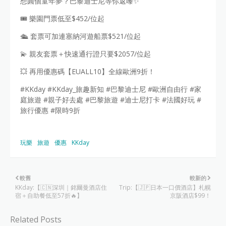
想圓個童年夢？巴黎迪士尼等你返嚟✨
🎟️ 樂園門票低至$452/位起
🛳️ 套票可加連塞納河遊船票$521/位起
💫 親友套票＋快速通行證只要$2057/位起
💥 再用優惠碼【EUALL10】全線歐洲9折！
#KKday #KKday_旅趣新知 #巴黎迪士尼 #歐洲自由行 #家
庭旅遊 #親子好去處 #巴黎旅遊 #迪士尼打卡 #法國好玩 #
旅行優惠 #限時9折
玩樂
旅遊
優惠
KKday
較舊
較新的
KKday:【🇨🇳深圳｜銘爾曼酒店住
Trip:【🇯🇵日本一口價酒店】札幌
宿＋自助餐低至57折🔥】
京阪酒店$99！
Related Posts