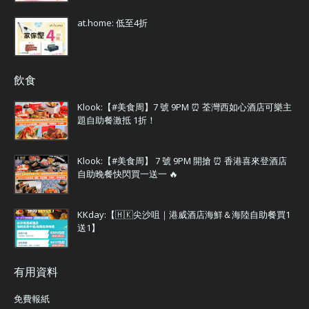
at.home: 低至4折
飲食
Klook:【#美食周】7 號 9PM ⏰ 荃灣西如心酒店可樂主
題自助餐激抵 1折！
Klook:【#美食周】 7 號 9PM 開搶 ⏰ 香港喜來登酒店
自助晚餐快閃買一送一 🔥
KKday:【🇭🇰尖沙咀｜港威酒店海鮮＆海陸自助餐買1
送1】
有用資料
免費報紙