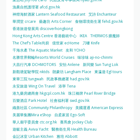
漁農自然護理署 afcd.gov.hk
神燈海鮮酒家 Lantern Seafood Restaurant
艾詩 Enchanteur
華潤堂 crcare
藝趣坊 Arts Corner
食物環境衛生署 fehd.gov.hk
香港旅遊發展局 discoverhongkong
Hong Kong Arts Centre 香港藝術中心
IKEA
THERMOS 膳魔師
The Chef’s Table尚廚
億世家 ecHome
刀嘜 Knife
千海水產 The Aquatic Market
友和 YOHO
名勝世界郵輪Resorts World Cruises
味珍味 aji-no-chinmi
大昌行汽車 DCHMOTORS
安怡 Anlene
新同樂 Sun Tung Lok
新觀塘駕駛學院 nktds
朗豪坊 Langham Place
東瀛遊 Egl tours
東華三院 tungwah
民政事務總署 had.gov.hk
永安旅遊 Wing On Travel
添寧 Tena
港九藥房總商會 hkgcpl.com.hk
珠江橋牌 Pearl River Bridge
百樂酒店 Park Hotel
社會福利署 swd.gov.hk
織善社區 Community Philanthropy
美國運通 American Express
美麗華集團Mira eShop
自柔家居 Ego-Soft
華人廟宇委員會 ctc.org.hk
賽馬會 Jockey Club
遊艇主義 Aviva Yacht
醫務衛生局 Health Bureau
金記冰室 Urban Kitchen
雅培 Abbott