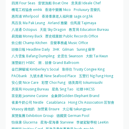
四洲 Four Seas
壹號漁船 Boat One
意美廚 Ideale Chef
機電工程協會 emhk
香港中樂團 hkco
Proluxury 普樂氏
惠而浦 Whirlpool
香港耆康老人福利會 sage.org.hk
馬百良 Ma Pak Leung
Airland 雅蘭
但馬屋 Tajimaya
八達通 Octopus
天龍 Sky Dragon
教育局 Education Bureau
易賞錢 Money Back
歷史檔案館 Public Records Office
炊公館 Champ Kitchen
音樂事務處 Music Office
頭條日報 Headline Daily
3HK
Gilman
Suning 蘇寧
八方雲集 Bafang Dumpling
史雲生 Swanson
大館 Tai Kwun
滙豐銀行 HSBC
潮．囍薈 Grand Ballroom
金巴脷蠔城 Kimberley's Social
靠得住 Trusty Congee King
PAObank
九號水產 Nine Seafood Place
五豐行 Ng Fung Hong
安心寶 Nice Care
彩豐 Choi Fung
德美壽司 tokumisushi
房屋局 Housing Bureau
星島 Sing Tao
社聯 HKCSS
茶皇殿 Jasmine Cuisine
金象牌Golden Elephant Brand
雀巢牛奶公司 Nestle
Casablanca
Hong Chi Association 匡智會
Vitasoy 維他奶
加營素 Ensure
大公報 takungpao
展覽集團 Exhibition Group
德國寶 German Pool
怡保康 Glucerna
星海•星海薈 Starview
李健駕駛學校 LeeKin
樂悠咭 JoyYou Card
民政及青年事務局 hyab.gov.hk