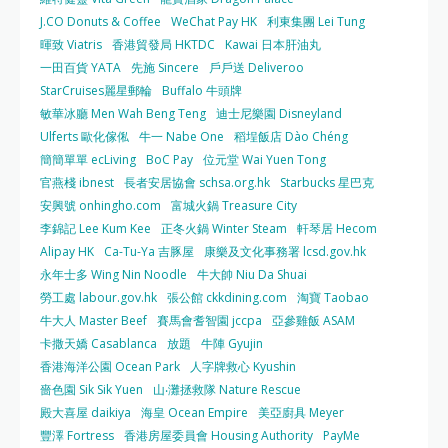
J.CO Donuts & Coffee
WeChat Pay HK
利東集團 Lei Tung
暉致 Viatris
香港貿發局 HKTDC
Kawai 日本肝油丸
一田百貨 YATA
先施 Sincere
戶戶送 Deliveroo
StarCruises麗星郵輪
Buffalo 牛頭牌
敏華冰廳 Men Wah Beng Teng
迪士尼樂園 Disneyland
Ulferts 歐化傢俬
牛一 Nabe One
稻埕飯店 Dào Chéng
簡簡單單 ecLiving
BoC Pay
位元堂 Wai Yuen Tong
官燕棧 ibnest
長者安居協會 schsa.org.hk
Starbucks 星巴克
安興號 onhingho.com
富城火鍋 Treasure City
李錦記 Lee Kum Kee
正冬火鍋 Winter Steam
軒琴居 Hecom
Alipay HK
Ca-Tu-Ya 吉豚屋
康樂及文化事務署 lcsd.gov.hk
永年士多 Wing Nin Noodle
牛大帥 Niu Da Shuai
勞工處 labour.gov.hk
張公館 ckkdining.com
淘寶 Taobao
牛大人 Master Beef
賽馬會耆智園 jccpa
亞參雞飯 ASAM
卡撒天嬌 Casablanca
放題
牛陣 Gyujin
香港海洋公園 Ocean Park
人字牌救心 Kyushin
嗇色園 Sik Sik Yuen
山‧灘拯救隊 Nature Rescue
殿大喜屋 daikiya
海皇 Ocean Empire
美亞廚具 Meyer
豐澤 Fortress
香港房屋委員會 Housing Authority
PayMe