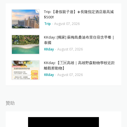
Trip:【暑假親子遊】☀️長隆指定酒店最高減
$500‼️
Trip
-
August 07, 2026
KKday: [獨家] 蘇梅島桑迪布里住宿含早餐 |
泰國
KKday
-
August 07, 2026
KKday:【🇹🇼高雄｜高雄野森動物學校近距
離觀察動物】
KKday
-
August 07, 2026
贊助