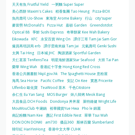
天天有魚 Fruitful Yield
一粥麵 Super Super
美心西餅 Maxim's Cakes
稻香集團 Tao Heung
Pizza-BOX
魚尚壽司 Uo-Show
東海堂 Arome Bakery
行山
city'super
麥當勞 McDonald's
Pizza Hut
嘉頓 Garden
Greendotdot
Optical 88
爭鮮 Sushi Express
奇華餅家 Kee Wah Bakery
Eikowada
KFC
永安百貨 Wing On
譚仔三哥 Tam Jai Sam Gor
僱員再培訓局 erb
譚仔雲南米線 Tam Jai
元氣壽司 Genki Sushi
太興 Tai Hing
日本城 JHC
陶源酒家 Sportful Garden
天仁茗茶 TenRensTea
明星海鮮酒家Star Seafood
大班 Tai Pan
榮華 Wing Wah
香港紅十字會 Hong Kong Red Cross
香港公共圖書館 hkpl.gov.hk
The Spaghetti House 意粉屋
海馬 Sea Horse
Pacific Coffee
安記 On Kee
實惠 Pricerite
Ulfenbo 歐化寶
TeaWood 茶木
千色Citistore
余仁生 Eu Yan Sang
MOS Burger
炑八韓烤 Meok Bang
大昌食品 DCH Foods
Dondonya 丼丼屋
萊特維健 Wright Life
MouMouClub 牛涮鍋
裕華國貨Yue Hwa
Pho le 錦麗
南記粉麵 Nam Kee
盞記 First Edible Nest
翠華 Tsui Wah
DON DON DONKI
am730
優品360
斯林百蘭 Slumberland
韓印紅 HanYinHong
香港中文大學 CUHK