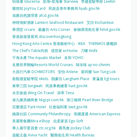
怡保康 Glucerna
星海•星海薈 Starview
李健駕駛學校 LeeKin
樂悠咭 JoyYou Card
民政及青年事務局 hyab.gov.hk
漁農自然護理署 afcd.gov.hk
神燈海鮮酒家 Lantern Seafood Restaurant
艾詩 Enchanteur
華潤堂 crcare
藝趣坊 Arts Corner
食物環境衛生署 fehd.gov.hk
香港旅遊發展局 discoverhongkong
Hong Kong Arts Centre 香港藝術中心
IKEA
THERMOS 膳魔師
The Chef’s Table尚廚
億世家 ecHome
刀嘜 Knife
千海水產 The Aquatic Market
友和 YOHO
名勝世界郵輪Resorts World Cruises
味珍味 aji-no-chinmi
大昌行汽車 DCHMOTORS
安怡 Anlene
新同樂 Sun Tung Lok
新觀塘駕駛學院 nktds
朗豪坊 Langham Place
東瀛遊 Egl tours
東華三院 tungwah
民政事務總署 had.gov.hk
永安旅遊 Wing On Travel
添寧 Tena
港九藥房總商會 hkgcpl.com.hk
珠江橋牌 Pearl River Bridge
百樂酒店 Park Hotel
社會福利署 swd.gov.hk
織善社區 Community Philanthropy
美國運通 American Express
美麗華集團Mira eShop
自柔家居 Ego-Soft
華人廟宇委員會 ctc.org.hk
賽馬會 Jockey Club
遊艇主義 Aviva Yacht
醫務衛生局 Health Bureau