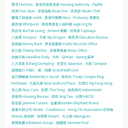
豐澤 Fortress
香港房屋委員會 Housing Authority
PayMe
四洲 Four Seas
壹號漁船 Boat One
意美廚 Ideale Chef
機電工程協會 emhk
香港中樂團 hkco
Proluxury 普樂氏
惠而浦 Whirlpool
香港耆康老人福利會 sage.org.hk
馬百良 Ma Pak Leung
Airland 雅蘭
但馬屋 Tajimaya
八達通 Octopus
天龍 Sky Dragon
教育局 Education Bureau
易賞錢 Money Back
歷史檔案館 Public Records Office
炊公館 Champ Kitchen
音樂事務處 Music Office
頭條日報 Headline Daily
3HK
Gilman
Suning 蘇寧
八方雲集 Bafang Dumpling
史雲生 Swanson
大館 Tai Kwun
滙豐銀行 HSBC
潮．囍薈 Grand Ballroom
金巴脷蠔城 Kimberley's Social
靠得住 Trusty Congee King
PAObank
九號水產 Nine Seafood Place
五豐行 Ng Fung Hong
安心寶 Nice Care
彩豐 Choi Fung
德美壽司 tokumisushi
房屋局 Housing Bureau
星島 Sing Tao
社聯 HKCSS
茶皇殿 Jasmine Cuisine
金象牌Golden Elephant Brand
雀巢牛奶公司 Nestle
Casablanca
Hong Chi Association 匡智會
Vitasoy 維他奶
加營素 Ensure
大公報 takungpao
展覽集團 Exhibition Group
德國寶 German Pool