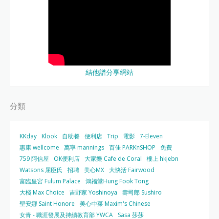
結他譜分享網站
分類
KKday
Klook
自助餐
便利店
Trip
電影
7-Eleven
惠康 wellcome
萬寧 mannings
百佳 PARKnSHOP
免費
759 阿信屋
OK便利店
大家樂 Cafe de Coral
樓上 hkjebn
Watsons 屈臣氏
招聘
美心MX
大快活 Fairwood
富臨皇宮 Fulum Palace
鴻福堂Hung Fook Tong
大棧 Max Choice
吉野家 Yoshinoya
壽司郎 Sushiro
聖安娜 Saint Honore
美心中菜 Maxim's Chinese
女青 - 職涯發展及持續教育部 YWCA
Sasa 莎莎