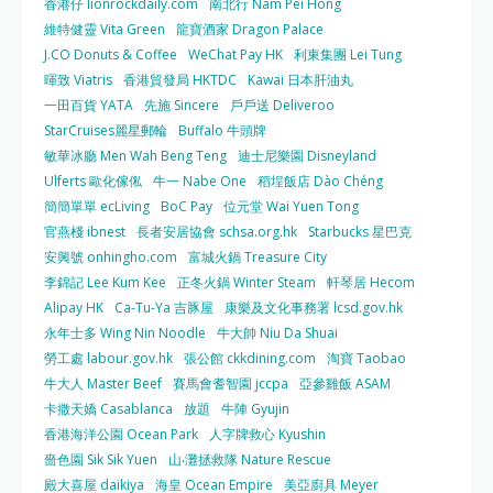
香港仔 lionrockdaily.com
南北行 Nam Pei Hong
維特健靈 Vita Green
龍寶酒家 Dragon Palace
J.CO Donuts & Coffee
WeChat Pay HK
利東集團 Lei Tung
暉致 Viatris
香港貿發局 HKTDC
Kawai 日本肝油丸
一田百貨 YATA
先施 Sincere
戶戶送 Deliveroo
StarCruises麗星郵輪
Buffalo 牛頭牌
敏華冰廳 Men Wah Beng Teng
迪士尼樂園 Disneyland
Ulferts 歐化傢俬
牛一 Nabe One
稻埕飯店 Dào Chéng
簡簡單單 ecLiving
BoC Pay
位元堂 Wai Yuen Tong
官燕棧 ibnest
長者安居協會 schsa.org.hk
Starbucks 星巴克
安興號 onhingho.com
富城火鍋 Treasure City
李錦記 Lee Kum Kee
正冬火鍋 Winter Steam
軒琴居 Hecom
Alipay HK
Ca-Tu-Ya 吉豚屋
康樂及文化事務署 lcsd.gov.hk
永年士多 Wing Nin Noodle
牛大帥 Niu Da Shuai
勞工處 labour.gov.hk
張公館 ckkdining.com
淘寶 Taobao
牛大人 Master Beef
賽馬會耆智園 jccpa
亞參雞飯 ASAM
卡撒天嬌 Casablanca
放題
牛陣 Gyujin
香港海洋公園 Ocean Park
人字牌救心 Kyushin
嗇色園 Sik Sik Yuen
山‧灘拯救隊 Nature Rescue
殿大喜屋 daikiya
海皇 Ocean Empire
美亞廚具 Meyer