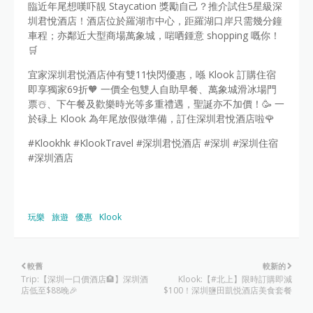
臨近年尾想嘆吓靚 Staycation 獎勵自己？推介試住5星級深
圳君悅酒店！酒店位於羅湖市中心，距羅湖口岸只需幾分鐘
車程；亦鄰近大型商場萬象城，啱哂鍾意 shopping 嘅你！
🛒
宜家深圳君悦酒店仲有雙11快閃優惠，喺 Klook 訂購住宿
即享獨家69折🧡 一價全包雙人自助早餐、萬象城滑冰場門
票☃️、下午餐及歡樂時光等多重禮遇，聖誕亦不加價！🥳 一
於碌上 Klook 為年尾放假做準備，訂住深圳君悅酒店啦🌹
#Klookhk #KlookTravel #深圳君悦酒店 #深圳 #深圳住宿
#深圳酒店
玩樂
旅遊
優惠
Klook
較舊
較新的
Trip:【深圳一口價酒店🏨】深圳酒
Klook:【#北上】限時訂購即減
店低至$88晚🎉
$100！深圳鹽田凱悦酒店美食套餐