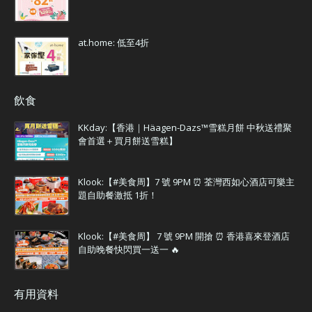
at.home: 低至4折
飲食
KKday:【香港｜Häagen-Dazs™雪糕月餅 中秋送禮聚
會首選＋買月餅送雪糕】
Klook:【#美食周】7 號 9PM ⏰ 荃灣西如心酒店可樂主
題自助餐激抵 1折！
Klook:【#美食周】 7 號 9PM 開搶 ⏰ 香港喜來登酒店
自助晚餐快閃買一送一 🔥
有用資料