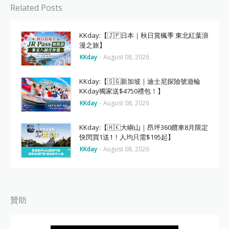
Related Posts
KKday:【🇯🇵日本｜秋日賞楓季 東北紅葉浪
漫之旅】
KKday
-
August 08, 2026
KKday:【🇸🇬新加坡｜迪士尼探險號遊輪
KKday獨家送$4750禮包！】
KKday
-
August 08, 2026
KKday:【🇭🇰大嶼山｜昂坪360纜車8月限定
快閃買1送1！人均只需$195起】
KKday
-
August 08, 2026
贊助