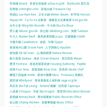
官燕棧 ibnest
長者安居協會 schsa.org.hk
Starbucks 星巴克
安興號 onhingho.com
富城火鍋 Treasure City
李錦記 Lee Kum Kee
正冬火鍋 Winter Steam
軒琴居 Hecom
Alipay HK
Ca-Tu-Ya 吉豚屋
康樂及文化事務署 lcsd.gov.hk
永年士多 Wing Nin Noodle
牛大帥 Niu Da Shuai
勞工處 labour.gov.hk
張公館 ckkdining.com
淘寶 Taobao
牛大人 Master Beef
賽馬會耆智園 jccpa
亞參雞飯 ASAM
卡撒天嬌 Casablanca
放題
牛陣 Gyujin
香港海洋公園 Ocean Park
人字牌救心 Kyushin
嗇色園 Sik Sik Yuen
山‧灘拯救隊 Nature Rescue
殿大喜屋 daikiya
海皇 Ocean Empire
美亞廚具 Meyer
豐澤 Fortress
香港房屋委員會 Housing Authority
PayMe
四洲 Four Seas
壹號漁船 Boat One
意美廚 Ideale Chef
機電工程協會 emhk
香港中樂團 hkco
Proluxury 普樂氏
惠而浦 Whirlpool
香港耆康老人福利會 sage.org.hk
馬百良 Ma Pak Leung
Airland 雅蘭
但馬屋 Tajimaya
八達通 Octopus
天龍 Sky Dragon
教育局 Education Bureau
易賞錢 Money Back
歷史檔案館 Public Records Office
炊公館 Champ Kitchen
音樂事務處 Music Office