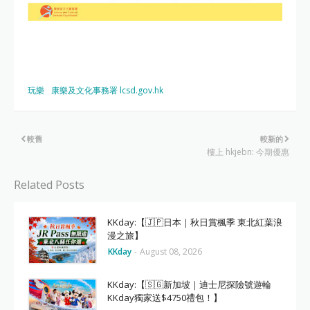
玩樂
康樂及文化事務署 lcsd.gov.hk
較舊
較新的
樓上 hkjebn: 今期優惠
Related Posts
KKday:【🇯🇵日本｜秋日賞楓季 東北紅葉浪
漫之旅】
KKday
-
August 08, 2026
KKday:【🇸🇬新加坡｜迪士尼探險號遊輪
KKday獨家送$4750禮包！】