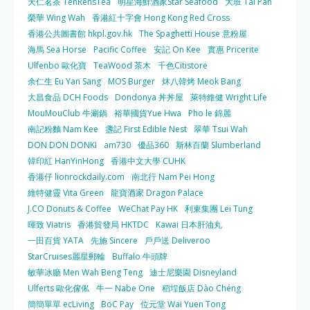
天仁茗茶 TenRensTea
明星海鮮酒家Star Seafood
大班 Tai Pan
榮華 Wing Wah
香港紅十字會 Hong Kong Red Cross
香港公共圖書館 hkpl.gov.hk
The Spaghetti House 意粉屋
海馬 Sea Horse
Pacific Coffee
安記 On Kee
實惠 Pricerite
Ulfenbo 歐化寶
TeaWood 茶木
千色Citistore
余仁生 Eu Yan Sang
MOS Burger
炑八韓烤 Meok Bang
大昌食品 DCH Foods
Dondonya 丼丼屋
萊特維健 Wright Life
MouMouClub 牛涮鍋
裕華國貨Yue Hwa
Pho le 錦麗
南記粉麵 Nam Kee
盞記 First Edible Nest
翠華 Tsui Wah
DON DON DONKI
am730
優品360
斯林百蘭 Slumberland
韓印紅 HanYinHong
香港中文大學 CUHK
香港仔 lionrockdaily.com
南北行 Nam Pei Hong
維特健靈 Vita Green
龍寶酒家 Dragon Palace
J.CO Donuts & Coffee
WeChat Pay HK
利東集團 Lei Tung
暉致 Viatris
香港貿發局 HKTDC
Kawai 日本肝油丸
一田百貨 YATA
先施 Sincere
戶戶送 Deliveroo
StarCruises麗星郵輪
Buffalo 牛頭牌
敏華冰廳 Men Wah Beng Teng
迪士尼樂園 Disneyland
Ulferts 歐化傢俬
牛一 Nabe One
稻埕飯店 Dào Chéng
簡簡單單 ecLiving
BoC Pay
位元堂 Wai Yuen Tong