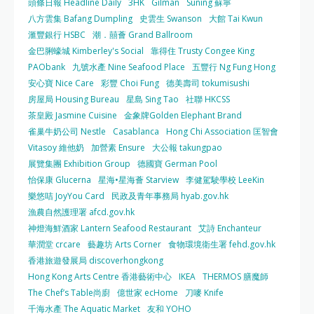
頭條日報 Headline Daily
3HK
Gilman
Suning 蘇寧
八方雲集 Bafang Dumpling
史雲生 Swanson
大館 Tai Kwun
滙豐銀行 HSBC
潮．囍薈 Grand Ballroom
金巴脷蠔城 Kimberley's Social
靠得住 Trusty Congee King
PAObank
九號水產 Nine Seafood Place
五豐行 Ng Fung Hong
安心寶 Nice Care
彩豐 Choi Fung
德美壽司 tokumisushi
房屋局 Housing Bureau
星島 Sing Tao
社聯 HKCSS
茶皇殿 Jasmine Cuisine
金象牌Golden Elephant Brand
雀巢牛奶公司 Nestle
Casablanca
Hong Chi Association 匡智會
Vitasoy 維他奶
加營素 Ensure
大公報 takungpao
展覽集團 Exhibition Group
德國寶 German Pool
怡保康 Glucerna
星海•星海薈 Starview
李健駕駛學校 LeeKin
樂悠咭 JoyYou Card
民政及青年事務局 hyab.gov.hk
漁農自然護理署 afcd.gov.hk
神燈海鮮酒家 Lantern Seafood Restaurant
艾詩 Enchanteur
華潤堂 crcare
藝趣坊 Arts Corner
食物環境衛生署 fehd.gov.hk
香港旅遊發展局 discoverhongkong
Hong Kong Arts Centre 香港藝術中心
IKEA
THERMOS 膳魔師
The Chef’s Table尚廚
億世家 ecHome
刀嘜 Knife
千海水產 The Aquatic Market
友和 YOHO