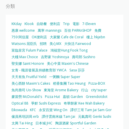
分類
KKday
Klook
自助餐
便利店
Trip
電影
7-Eleven
惠康 wellcome
萬寧 mannings
百佳 PARKnSHOP
免費
759 阿信屋
OK便利店
大家樂 Cafe de Coral
樓上 hkjebn
Watsons 屈臣氏
招聘
美心MX
大快活 Fairwood
富臨皇宮 Fulum Palace
鴻福堂Hung Fook Tong
大棧 Max Choice
吉野家 Yoshinoya
壽司郎 Sushiro
聖安娜 Saint Honore
美心中菜 Maxim's Chinese
女青 - 職涯發展及持續教育部 YWCA
Sasa 莎莎
天天有魚 Fruitful Yield
一粥麵 Super Super
美心西餅 Maxim's Cakes
稻香集團 Tao Heung
Pizza-BOX
魚尚壽司 Uo-Show
東海堂 Arome Bakery
行山
city'super
麥當勞 McDonald's
Pizza Hut
嘉頓 Garden
Greendotdot
Optical 88
爭鮮 Sushi Express
奇華餅家 Kee Wah Bakery
Eikowada
KFC
永安百貨 Wing On
譚仔三哥 Tam Jai Sam Gor
僱員再培訓局 erb
譚仔雲南米線 Tam Jai
元氣壽司 Genki Sushi
太興 Tai Hing
日本城 JHC
陶源酒家 Sportful Garden