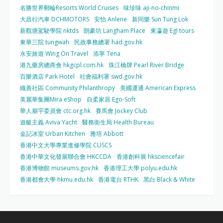
名勝世界郵輪Resorts World Cruises
味珍味 aji-no-chinmi
大昌行汽車 DCHMOTORS
安怡 Anlene
新同樂 Sun Tung Lok
新觀塘駕駛學院 nktds
朗豪坊 Langham Place
東瀛遊 Egl tours
東華三院 tungwah
民政事務總署 had.gov.hk
永安旅遊 Wing On Travel
添寧 Tena
港九藥房總商會 hkgcpl.com.hk
珠江橋牌 Pearl River Bridge
百樂酒店 Park Hotel
社會福利署 swd.gov.hk
織善社區 Community Philanthropy
美國運通 American Express
美麗華集團Mira eShop
自柔家居 Ego-Soft
華人廟宇委員會 ctc.org.hk
賽馬會 Jockey Club
遊艇主義 Aviva Yacht
醫務衛生局 Health Bureau
金記冰室 Urban Kitchen
雅培 Abbott
香港中文大學專業進修學院 CUSCS
香港中華文化發展聯合會 HKCCDA
香港創科展 hksciencefair
香港博物館 museums.gov.hk
香港理工大學 polyu.edu.hk
香港都會大學 hkmu.edu.hk
香港電台 RTHK
黑白 Black & White