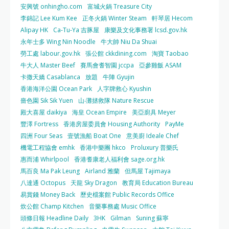
安興號 onhingho.com
富城火鍋 Treasure City
李錦記 Lee Kum Kee
正冬火鍋 Winter Steam
軒琴居 Hecom
Alipay HK
Ca-Tu-Ya 吉豚屋
康樂及文化事務署 lcsd.gov.hk
永年士多 Wing Nin Noodle
牛大帥 Niu Da Shuai
勞工處 labour.gov.hk
張公館 ckkdining.com
淘寶 Taobao
牛大人 Master Beef
賽馬會耆智園 jccpa
亞參雞飯 ASAM
卡撒天嬌 Casablanca
放題
牛陣 Gyujin
香港海洋公園 Ocean Park
人字牌救心 Kyushin
嗇色園 Sik Sik Yuen
山‧灘拯救隊 Nature Rescue
殿大喜屋 daikiya
海皇 Ocean Empire
美亞廚具 Meyer
豐澤 Fortress
香港房屋委員會 Housing Authority
PayMe
四洲 Four Seas
壹號漁船 Boat One
意美廚 Ideale Chef
機電工程協會 emhk
香港中樂團 hkco
Proluxury 普樂氏
惠而浦 Whirlpool
香港耆康老人福利會 sage.org.hk
馬百良 Ma Pak Leung
Airland 雅蘭
但馬屋 Tajimaya
八達通 Octopus
天龍 Sky Dragon
教育局 Education Bureau
易賞錢 Money Back
歷史檔案館 Public Records Office
炊公館 Champ Kitchen
音樂事務處 Music Office
頭條日報 Headline Daily
3HK
Gilman
Suning 蘇寧