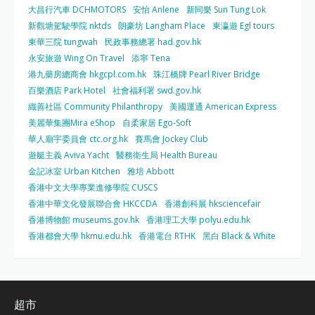
大昌行汽車 DCHMOTORS
安怡 Anlene
新同樂 Sun Tung Lok
新觀塘駕駛學院 nktds
朗豪坊 Langham Place
東瀛遊 Egl tours
東華三院 tungwah
民政事務總署 had.gov.hk
永安旅遊 Wing On Travel
添寧 Tena
港九藥房總商會 hkgcpl.com.hk
珠江橋牌 Pearl River Bridge
百樂酒店 Park Hotel
社會福利署 swd.gov.hk
織善社區 Community Philanthropy
美國運通 American Express
美麗華集團Mira eShop
自柔家居 Ego-Soft
華人廟宇委員會 ctc.org.hk
賽馬會 Jockey Club
遊艇主義 Aviva Yacht
醫務衛生局 Health Bureau
金記冰室 Urban Kitchen
雅培 Abbott
香港中文大學專業進修學院 CUSCS
香港中華文化發展聯合會 HKCCDA
香港創科展 hksciencefair
香港博物館 museums.gov.hk
香港理工大學 polyu.edu.hk
香港都會大學 hkmu.edu.hk
香港電台 RTHK
黑白 Black & White
超市