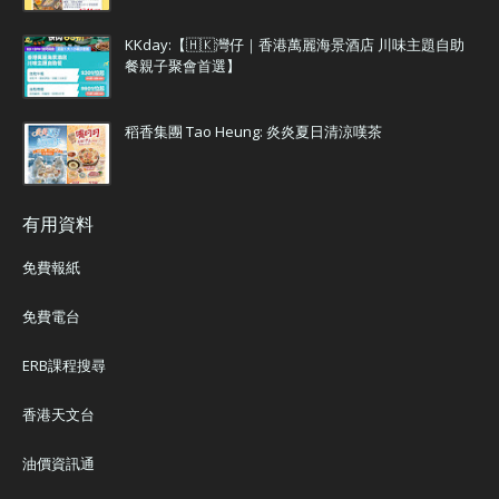
KKday:【🇭🇰灣仔｜香港萬麗海景酒店 川味主題自助
餐親子聚會首選】
稻香集團 Tao Heung: 炎炎夏日清涼嘆茶
有用資料
免費報紙
免費電台
ERB課程搜尋
香港天文台
油價資訊通