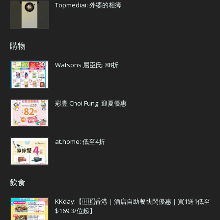
Topmediai: 外婆的相簿
購物
Watsons 屈臣氏: 88折
彩豐 Choi Fung: 迎夏優惠
at.home: 低至4折
飲食
KKday:【🇭🇰香港｜酒店自助餐快閃優惠｜買1送1低至
$169.3/位起】