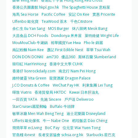
榮華 Wing Wah
香港紅十字會 Hong Kong Red Cross
香港公共圖書館 hkpl.gov.hk
The Spaghetti House 意粉屋
海馬 Sea Horse
Pacific Coffee
安記 On Kee
實惠 Pricerite
Ulfenbo 歐化寶
TeaWood 茶木
千色Citistore
余仁生 Eu Yan Sang
MOS Burger
炑八韓烤 Meok Bang
大昌食品 DCH Foods
Dondonya 丼丼屋
萊特維健 Wright Life
MouMouClub 牛涮鍋
裕華國貨Yue Hwa
Pho le 錦麗
南記粉麵 Nam Kee
盞記 First Edible Nest
翠華 Tsui Wah
DON DON DONKI
am730
優品360
斯林百蘭 Slumberland
韓印紅 HanYinHong
香港中文大學 CUHK
香港仔 lionrockdaily.com
南北行 Nam Pei Hong
維特健靈 Vita Green
龍寶酒家 Dragon Palace
J.CO Donuts & Coffee
WeChat Pay HK
利東集團 Lei Tung
暉致 Viatris
香港貿發局 HKTDC
Kawai 日本肝油丸
一田百貨 YATA
先施 Sincere
戶戶送 Deliveroo
StarCruises麗星郵輪
Buffalo 牛頭牌
敏華冰廳 Men Wah Beng Teng
迪士尼樂園 Disneyland
Ulferts 歐化傢俬
牛一 Nabe One
稻埕飯店 Dào Chéng
簡簡單單 ecLiving
BoC Pay
位元堂 Wai Yuen Tong
官燕棧 ibnest
長者安居協會 schsa.org.hk
Starbucks 星巴克