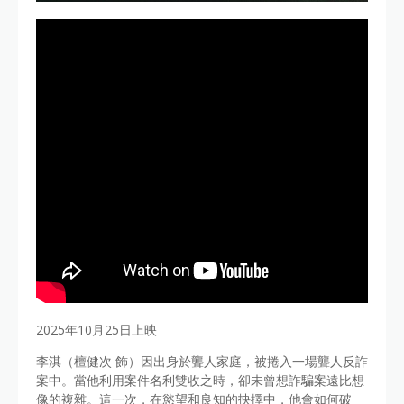
2025年10月25日上映
李淇（檀健次 飾）因出身於聾人家庭，被捲入一場聾人反詐
案中。當他利用案件名利雙收之時，卻未曾想詐騙案遠比想
像的複雜。這一次，在慾望和良知的抉擇中，他會如何破