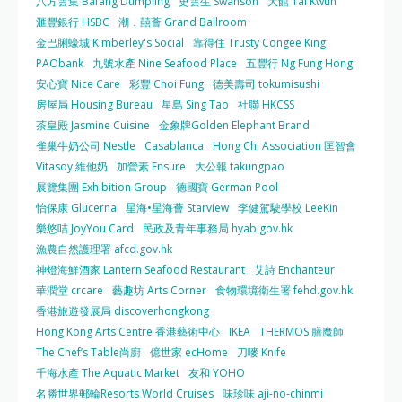
八方雲集 Bafang Dumpling
史雲生 Swanson
大館 Tai Kwun
滙豐銀行 HSBC
潮．囍薈 Grand Ballroom
金巴脷蠔城 Kimberley's Social
靠得住 Trusty Congee King
PAObank
九號水產 Nine Seafood Place
五豐行 Ng Fung Hong
安心寶 Nice Care
彩豐 Choi Fung
德美壽司 tokumisushi
房屋局 Housing Bureau
星島 Sing Tao
社聯 HKCSS
茶皇殿 Jasmine Cuisine
金象牌Golden Elephant Brand
雀巢牛奶公司 Nestle
Casablanca
Hong Chi Association 匡智會
Vitasoy 維他奶
加營素 Ensure
大公報 takungpao
展覽集團 Exhibition Group
德國寶 German Pool
怡保康 Glucerna
星海•星海薈 Starview
李健駕駛學校 LeeKin
樂悠咭 JoyYou Card
民政及青年事務局 hyab.gov.hk
漁農自然護理署 afcd.gov.hk
神燈海鮮酒家 Lantern Seafood Restaurant
艾詩 Enchanteur
華潤堂 crcare
藝趣坊 Arts Corner
食物環境衛生署 fehd.gov.hk
香港旅遊發展局 discoverhongkong
Hong Kong Arts Centre 香港藝術中心
IKEA
THERMOS 膳魔師
The Chef’s Table尚廚
億世家 ecHome
刀嘜 Knife
千海水產 The Aquatic Market
友和 YOHO
名勝世界郵輪Resorts World Cruises
味珍味 aji-no-chinmi