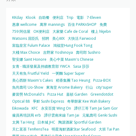
KKday
Klook
自助餐
便利店
Trip
電影
7-Eleven
惠康 wellcome
萬寧 mannings
百佳 PARKnSHOP
免費
759 阿信屋
OK便利店
大家樂 Cafe de Coral
樓上 hkjebn
Watsons 屈臣氏
招聘
美心MX
大快活 Fairwood
富臨皇宮 Fulum Palace
鴻福堂Hung Fook Tong
大棧 Max Choice
吉野家 Yoshinoya
壽司郎 Sushiro
聖安娜 Saint Honore
美心中菜 Maxim's Chinese
女青 - 職涯發展及持續教育部 YWCA
Sasa 莎莎
天天有魚 Fruitful Yield
一粥麵 Super Super
美心西餅 Maxim's Cakes
稻香集團 Tao Heung
Pizza-BOX
魚尚壽司 Uo-Show
東海堂 Arome Bakery
行山
city'super
麥當勞 McDonald's
Pizza Hut
嘉頓 Garden
Greendotdot
Optical 88
爭鮮 Sushi Express
奇華餅家 Kee Wah Bakery
Eikowada
KFC
永安百貨 Wing On
譚仔三哥 Tam Jai Sam Gor
僱員再培訓局 erb
譚仔雲南米線 Tam Jai
元氣壽司 Genki Sushi
太興 Tai Hing
日本城 JHC
陶源酒家 Sportful Garden
天仁茗茶 TenRensTea
明星海鮮酒家Star Seafood
大班 Tai Pan