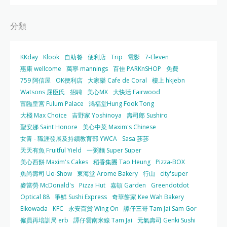
分類
KKday
Klook
自助餐
便利店
Trip
電影
7-Eleven
惠康 wellcome
萬寧 mannings
百佳 PARKnSHOP
免費
759 阿信屋
OK便利店
大家樂 Cafe de Coral
樓上 hkjebn
Watsons 屈臣氏
招聘
美心MX
大快活 Fairwood
富臨皇宮 Fulum Palace
鴻福堂Hung Fook Tong
大棧 Max Choice
吉野家 Yoshinoya
壽司郎 Sushiro
聖安娜 Saint Honore
美心中菜 Maxim's Chinese
女青 - 職涯發展及持續教育部 YWCA
Sasa 莎莎
天天有魚 Fruitful Yield
一粥麵 Super Super
美心西餅 Maxim's Cakes
稻香集團 Tao Heung
Pizza-BOX
魚尚壽司 Uo-Show
東海堂 Arome Bakery
行山
city'super
麥當勞 McDonald's
Pizza Hut
嘉頓 Garden
Greendotdot
Optical 88
爭鮮 Sushi Express
奇華餅家 Kee Wah Bakery
Eikowada
KFC
永安百貨 Wing On
譚仔三哥 Tam Jai Sam Gor
僱員再培訓局 erb
譚仔雲南米線 Tam Jai
元氣壽司 Genki Sushi