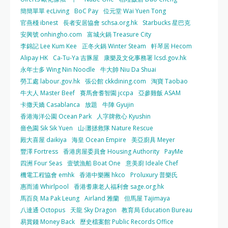
簡簡單單 ecLiving
BoC Pay
位元堂 Wai Yuen Tong
官燕棧 ibnest
長者安居協會 schsa.org.hk
Starbucks 星巴克
安興號 onhingho.com
富城火鍋 Treasure City
李錦記 Lee Kum Kee
正冬火鍋 Winter Steam
軒琴居 Hecom
Alipay HK
Ca-Tu-Ya 吉豚屋
康樂及文化事務署 lcsd.gov.hk
永年士多 Wing Nin Noodle
牛大帥 Niu Da Shuai
勞工處 labour.gov.hk
張公館 ckkdining.com
淘寶 Taobao
牛大人 Master Beef
賽馬會耆智園 jccpa
亞參雞飯 ASAM
卡撒天嬌 Casablanca
放題
牛陣 Gyujin
香港海洋公園 Ocean Park
人字牌救心 Kyushin
嗇色園 Sik Sik Yuen
山‧灘拯救隊 Nature Rescue
殿大喜屋 daikiya
海皇 Ocean Empire
美亞廚具 Meyer
豐澤 Fortress
香港房屋委員會 Housing Authority
PayMe
四洲 Four Seas
壹號漁船 Boat One
意美廚 Ideale Chef
機電工程協會 emhk
香港中樂團 hkco
Proluxury 普樂氏
惠而浦 Whirlpool
香港耆康老人福利會 sage.org.hk
馬百良 Ma Pak Leung
Airland 雅蘭
但馬屋 Tajimaya
八達通 Octopus
天龍 Sky Dragon
教育局 Education Bureau
易賞錢 Money Back
歷史檔案館 Public Records Office