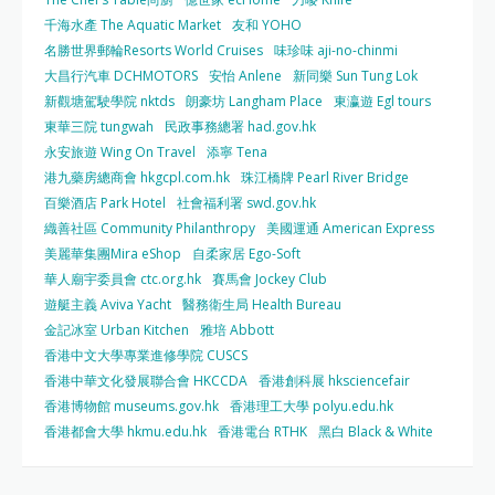
千海水產 The Aquatic Market
友和 YOHO
名勝世界郵輪Resorts World Cruises
味珍味 aji-no-chinmi
大昌行汽車 DCHMOTORS
安怡 Anlene
新同樂 Sun Tung Lok
新觀塘駕駛學院 nktds
朗豪坊 Langham Place
東瀛遊 Egl tours
東華三院 tungwah
民政事務總署 had.gov.hk
永安旅遊 Wing On Travel
添寧 Tena
港九藥房總商會 hkgcpl.com.hk
珠江橋牌 Pearl River Bridge
百樂酒店 Park Hotel
社會福利署 swd.gov.hk
織善社區 Community Philanthropy
美國運通 American Express
美麗華集團Mira eShop
自柔家居 Ego-Soft
華人廟宇委員會 ctc.org.hk
賽馬會 Jockey Club
遊艇主義 Aviva Yacht
醫務衛生局 Health Bureau
金記冰室 Urban Kitchen
雅培 Abbott
香港中文大學專業進修學院 CUSCS
香港中華文化發展聯合會 HKCCDA
香港創科展 hksciencefair
香港博物館 museums.gov.hk
香港理工大學 polyu.edu.hk
香港都會大學 hkmu.edu.hk
香港電台 RTHK
黑白 Black & White