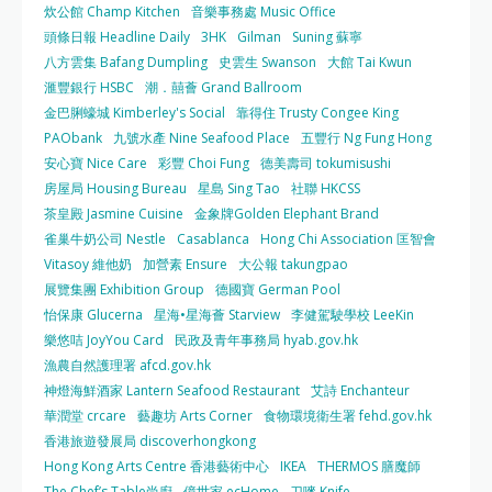
炊公館 Champ Kitchen
音樂事務處 Music Office
頭條日報 Headline Daily
3HK
Gilman
Suning 蘇寧
八方雲集 Bafang Dumpling
史雲生 Swanson
大館 Tai Kwun
滙豐銀行 HSBC
潮．囍薈 Grand Ballroom
金巴脷蠔城 Kimberley's Social
靠得住 Trusty Congee King
PAObank
九號水產 Nine Seafood Place
五豐行 Ng Fung Hong
安心寶 Nice Care
彩豐 Choi Fung
德美壽司 tokumisushi
房屋局 Housing Bureau
星島 Sing Tao
社聯 HKCSS
茶皇殿 Jasmine Cuisine
金象牌Golden Elephant Brand
雀巢牛奶公司 Nestle
Casablanca
Hong Chi Association 匡智會
Vitasoy 維他奶
加營素 Ensure
大公報 takungpao
展覽集團 Exhibition Group
德國寶 German Pool
怡保康 Glucerna
星海•星海薈 Starview
李健駕駛學校 LeeKin
樂悠咭 JoyYou Card
民政及青年事務局 hyab.gov.hk
漁農自然護理署 afcd.gov.hk
神燈海鮮酒家 Lantern Seafood Restaurant
艾詩 Enchanteur
華潤堂 crcare
藝趣坊 Arts Corner
食物環境衛生署 fehd.gov.hk
香港旅遊發展局 discoverhongkong
Hong Kong Arts Centre 香港藝術中心
IKEA
THERMOS 膳魔師
The Chef’s Table尚廚
億世家 ecHome
刀嘜 Knife