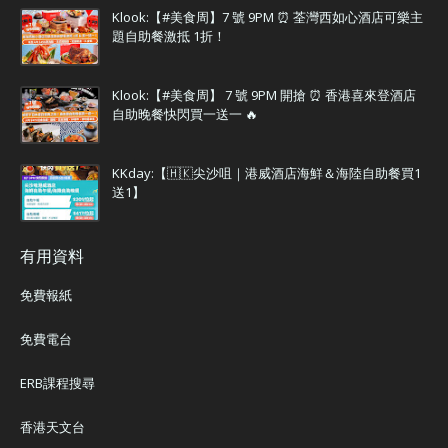
Klook:【#美食周】7 號 9PM ⏰ 荃灣西如心酒店可樂主
題自助餐激抵 1折！
Klook:【#美食周】 7 號 9PM 開搶 ⏰ 香港喜來登酒店
自助晚餐快閃買一送一 🔥
KKday:【🇭🇰尖沙咀｜港威酒店海鮮＆海陸自助餐買1
送1】
有用資料
免費報紙
免費電台
ERB課程搜尋
香港天文台