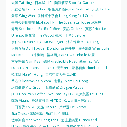
太興 Tai Hing
日本城 JHC
陶源酒家 Sportful Garden
天仁茗茶 TenRensTea
明星海鮮酒家Star Seafood
大班 Tai Pan
榮華 Wing Wah
香港紅十字會 Hong Kong Red Cross
香港公共圖書館 hkpl.gov.hk
The Spaghetti House 意粉屋
海馬 Sea Horse
Pacific Coffee
安記 On Kee
實惠 Pricerite
Ulfenbo 歐化寶
TeaWood 茶木
千色Citistore
余仁生 Eu Yan Sang
MOS Burger
炑八韓烤 Meok Bang
大昌食品 DCH Foods
Dondonya 丼丼屋
萊特維健 Wright Life
MouMouClub 牛涮鍋
裕華國貨Yue Hwa
Pho le 錦麗
南記粉麵 Nam Kee
盞記 First Edible Nest
翠華 Tsui Wah
DON DON DONKI
am730
優品360
斯林百蘭 Slumberland
韓印紅 HanYinHong
香港中文大學 CUHK
香港仔 lionrockdaily.com
南北行 Nam Pei Hong
維特健靈 Vita Green
龍寶酒家 Dragon Palace
J.CO Donuts & Coffee
WeChat Pay HK
利東集團 Lei Tung
暉致 Viatris
香港貿發局 HKTDC
Kawai 日本肝油丸
一田百貨 YATA
先施 Sincere
戶戶送 Deliveroo
StarCruises麗星郵輪
Buffalo 牛頭牌
敏華冰廳 Men Wah Beng Teng
迪士尼樂園 Disneyland
Ulferts 歐化傢俬
牛一 Nabe One
稻埕飯店 Dào Chéng