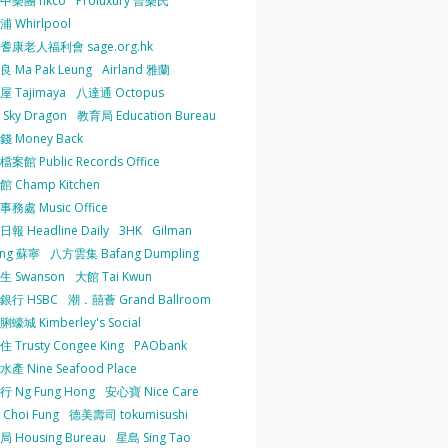
中樂團 hkco
Proluxury 普樂氏
 Whirlpool
耆康老人福利會 sage.org.hk
 Ma Pak Leung
Airland 雅蘭
 Tajimaya
八達通 Octopus
Sky Dragon
教育局 Education Bureau
 Money Back
案館 Public Records Office
 Champ Kitchen
務處 Music Office
報 Headline Daily
3HK
Gilman
ing 蘇寧
八方雲集 Bafang Dumpling
生 Swanson
大館 Tai Kwun
銀行 HSBC
潮．囍薈 Grand Ballroom
蠔城 Kimberley's Social
 Trusty Congee King
PAObank
產 Nine Seafood Place
 Ng Fung Hong
安心寶 Nice Care
Choi Fung
德美壽司 tokumisushi
 Housing Bureau
星島 Sing Tao