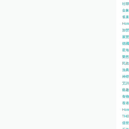
社聯 
金象牌
雀巢
Hon
加營素
展覽集
德國寶
星海•
樂悠咭
民政
漁農自
神燈海
艾詩 
藝趣坊
食物
香港
Hon
TH
億世