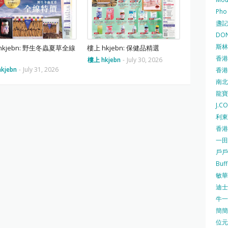
Pho
盞記 F
DON
斯林百
hkjebn: 野生冬蟲夏草全線
樓上 hkjebn: 保健品精選
香港
樓上 hkjebn
-
July 30, 2026
kjebn
-
July 31, 2026
香港仔
南北行
龍寶酒
J.C
利東集
香港
一田
戶戶送
Buf
敏華冰
迪士尼
牛一 
簡簡單
位元堂