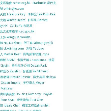
居協會 schsa.org.hk
Starbucks 星巴克
 onhingho.com
鍋 Treasure City
李錦記 Lee Kum Kee
鍋 Winter Steam
軒琴居 Hecom
ay HK
Ca-Tu-Ya 吉豚屋
及文化事務署 lcsd.gov.hk
多 Wing Nin Noodle
 Niu Da Shuai
勞工處 labour.gov.hk
 ckkdining.com
淘寶 Taobao
 Master Beef
賽馬會耆智園 jccpa
雞飯 ASAM
卡撒天嬌 Casablanca
放題
Gyujin
香港海洋公園 Ocean Park
牌救心 Kyushin
嗇色園 Sik Sik Yuen
拯救隊 Nature Rescue
殿大喜屋 daikiya
Ocean Empire
美亞廚具 Meyer
Fortress
屋委員會 Housing Authority
PayMe
Four Seas
壹號漁船 Boat One
 Ideale Chef
機電工程協會 emhk