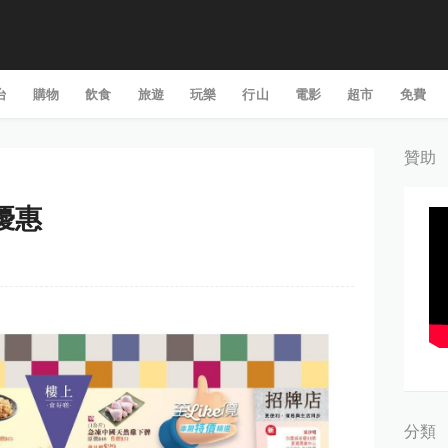
台
購物
飲食
旅遊
玩樂
行山
電影
超市
免費
贊助
期優惠
分類