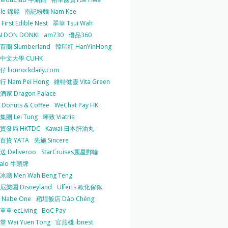
 le 錦麗
南記粉麵 Nam Kee
irst Edible Nest
翠華 Tsui Wah
 DON DONKI
am730
優品360
蘭 Slumberland
韓印紅 HanYinHong
中文大學 CUHK
 lionrockdaily.com
 Nam Pei Hong
維特健靈 Vita Green
家 Dragon Palace
O Donuts & Coffee
WeChat Pay HK
團 Lei Tung
暉致 Viatris
貿發局 HKTDC
Kawai 日本肝油丸
百貨 YATA
先施 Sincere
 Deliveroo
StarCruises麗星郵輪
falo 牛頭牌
廳 Men Wah Beng Teng
樂園 Disneyland
Ulferts 歐化傢俬
Nabe One
稻埕飯店 Dào Chéng
單 ecLiving
BoC Pay
 Wai Yuen Tong
官燕棧 ibnest