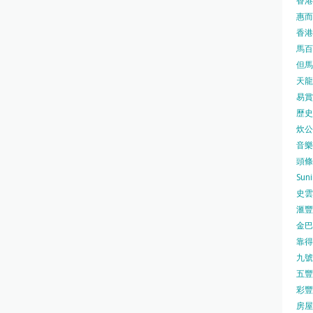
香港
惠而浦
香港
馬百良
但馬屋
天龍 
易賞錢
歷史檔
炊公館
音樂事
頭條日
Sun
史雲
滙豐
金巴脷
靠得住
九號水
五豐行
彩豐 
房屋局