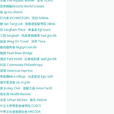
產 The Aquatic Market
友和 YOHO
界郵輪Resorts World Cruises
 aji-no-chinmi
行汽車 DCHMOTORS
安怡 Anlene
 Sun Tung Lok
新觀塘駕駛學院 nktds
 Langham Place
東瀛遊 Egl tours
三院 tungwah
民政事務總署 had.gov.hk
遊 Wing On Travel
添寧 Tena
房總商會 hkgcpl.com.hk
牌 Pearl River Bridge
店 Park Hotel
社會福利署 swd.gov.hk
區 Community Philanthropy
通 American Express
華集團Mira eShop
自柔家居 Ego-Soft
宇委員會 ctc.org.hk
 Jockey Club
遊艇主義 Aviva Yacht
生局 Health Bureau
室 Urban Kitchen
雅培 Abbott
中文大學專業進修學院 CUSCS
中華文化發展聯合會 HKCCDA