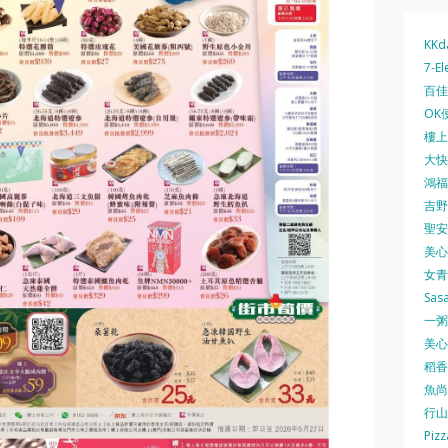
KKd
7-El
百佳 
OK
樓上 
大快活
鴻福堂
吉野家
聖安娜
美心中
女青
Sas
一粥麵
美心西
稻香
魚尚
行山
Pizz