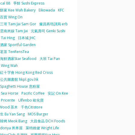
cal 88
爭鮮 Sushi Express
家 Kee Wah Bakery
Eikowada
KFC
百貨 Wing On
哥 Tam Jai Sam Gor
僱員再培訓局 erb
雲南米線 Tam Jai
元氣壽司 Genki Sushi
Tai Hing
日本城 JHC
家 Sportful Garden
茶 TenRensTea
海鮮酒家Star Seafood
大班 Tai Pan
Wing Wah
十字會 Hong Kong Red Cross
共圖書館 hkpl.gov.hk
 Spaghetti House 意粉屋
Sea Horse
Pacific Coffee
安記 On Kee
Pricerite
Ulfenbo 歐化寶
aWood 茶木
千色Citistore
 Eu Yan Sang
MOS Burger
韓烤 Meok Bang
大昌食品 DCH Foods
ndonya 丼丼屋
萊特維健 Wright Life
uMouClub 牛涮鍋
裕華國貨Yue Hwa