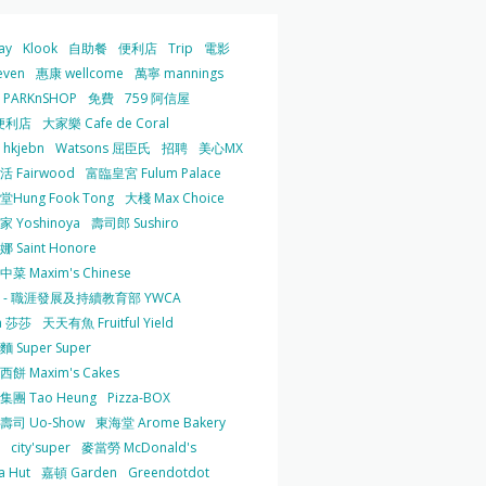
ay
Klook
自助餐
便利店
Trip
電影
even
惠康 wellcome
萬寧 mannings
PARKnSHOP
免費
759 阿信屋
便利店
大家樂 Cafe de Coral
hkjebn
Watsons 屈臣氏
招聘
美心MX
 Fairwood
富臨皇宮 Fulum Palace
Hung Fook Tong
大棧 Max Choice
 Yoshinoya
壽司郎 Sushiro
 Saint Honore
菜 Maxim's Chinese
 - 職涯發展及持續教育部 YWCA
a 莎莎
天天有魚 Fruitful Yield
 Super Super
餅 Maxim's Cakes
集團 Tao Heung
Pizza-BOX
壽司 Uo-Show
東海堂 Arome Bakery
city'super
麥當勞 McDonald's
a Hut
嘉頓 Garden
Greendotdot