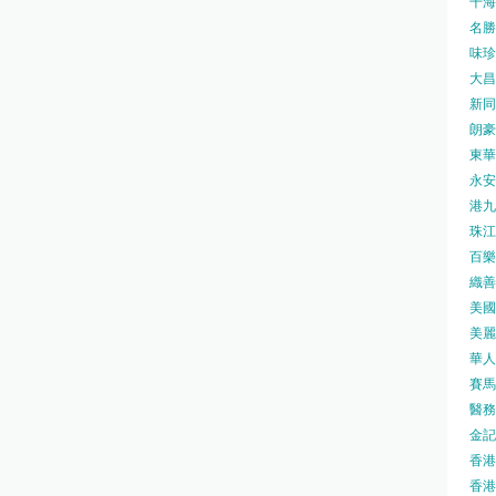
千海水
名勝世
味珍味
大昌
新同樂
朗豪坊
東華
永安旅
港九藥
珠江橋
百樂酒
織善社
美國運
美麗
華人廟
賽馬會
醫務衛
金記冰
香港
香港