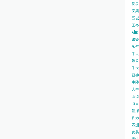
長者安
安興號
富城火
正冬火
Alip
康樂
永年士
牛大帥
張公館
牛大人
亞參
牛陣 
人字
山‧灘
海皇 
豐澤 
香港房
四洲 
意美廚