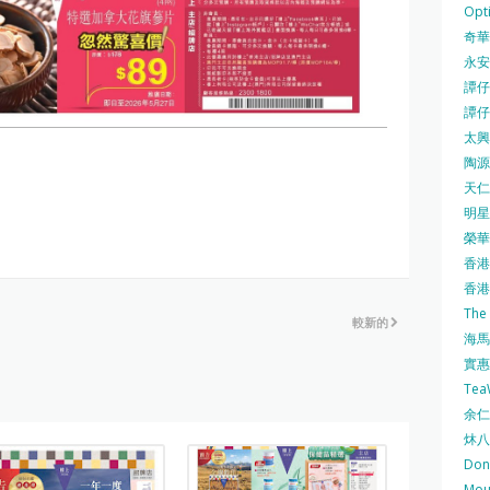
Opti
奇華餅
永安
譚仔三
譚仔
太興 
陶源酒
天仁茗
明星
榮華 
香港紅
香港公
The
較新的
海馬 
實惠 
Te
余仁生
炑八
Do
Mo