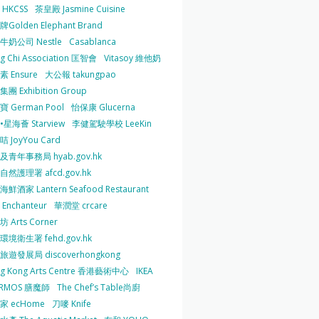
HKCSS
茶皇殿 Jasmine Cuisine
Golden Elephant Brand
牛奶公司 Nestle
Casablanca
g Chi Association 匡智會
Vitasoy 維他奶
 Ensure
大公報 takungpao
團 Exhibition Group
 German Pool
怡保康 Glucerna
星海薈 Starview
李健駕駛學校 LeeKin
 JoyYou Card
及青年事務局 hyab.gov.hk
然護理署 afcd.gov.hk
鮮酒家 Lantern Seafood Restaurant
Enchanteur
華潤堂 crcare
 Arts Corner
環境衛生署 fehd.gov.hk
旅遊發展局 discoverhongkong
g Kong Arts Centre 香港藝術中心
IKEA
ERMOS 膳魔師
The Chef’s Table尚廚
家 ecHome
刀嘜 Knife