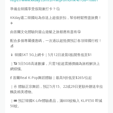
準備去韓國享受假期兼打卡？🤔
KKday週二韓國站為你送上超值折扣，幫你輕鬆慳盡旅費！
✈️
由首爾文化體驗到釜山遊艇之旅都應有盡有🤤
配合多個專屬優惠碼，一次過以超抵價預訂各項韓國行程！
💰
📱 韓國SKT 5G上網卡｜5月12日凌晨0點開售低至$1
｜📶 5日5GB高速數據，只需1蚊超震撼價錢為旅程解決上
網煩惱。
💃 首爾Real K-Pop舞蹈體驗｜最高9折低至$265/位起
｜🍜 體驗正宗舞蹈，預訂5月15、22或29日更額外贈送辛拉
麵及精美禮物。
｜🎟️ 預訂韓國K-Life體驗產品，滿600蚊輸入 KLIFE50 即減
50蚊。