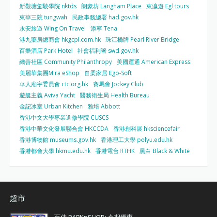
新觀塘駕駛學院 nktds
朗豪坊 Langham Place
東瀛遊 Egl tours
東華三院 tungwah
民政事務總署 had.gov.hk
永安旅遊 Wing On Travel
添寧 Tena
港九藥房總商會 hkgcpl.com.hk
珠江橋牌 Pearl River Bridge
百樂酒店 Park Hotel
社會福利署 swd.gov.hk
織善社區 Community Philanthropy
美國運通 American Express
美麗華集團Mira eShop
自柔家居 Ego-Soft
華人廟宇委員會 ctc.org.hk
賽馬會 Jockey Club
遊艇主義 Aviva Yacht
醫務衛生局 Health Bureau
金記冰室 Urban Kitchen
雅培 Abbott
香港中文大學專業進修學院 CUSCS
香港中華文化發展聯合會 HKCCDA
香港創科展 hksciencefair
香港博物館 museums.gov.hk
香港理工大學 polyu.edu.hk
香港都會大學 hkmu.edu.hk
香港電台 RTHK
黑白 Black & White
超市
百佳 PARKnSHOP: 今期優惠