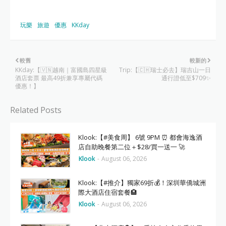
玩樂
旅遊
優惠
KKday
較舊
較新的
KKday:【🇻🇳越南｜富國島四星級
Trip:【🇨🇭瑞士必去】瑞吉山一日
酒店套票 最高49折兼享專屬代碼
通行證低至$709✨
優惠！】
Related Posts
Klook:【#美食周】 6號 9PM ⏰ 都會海逸酒
店自助晚餐第二位＋$28/買一送一 🚀
Klook
-
August 06, 2026
Klook:【#推介】獨家69折💰！深圳華僑城洲
際大酒店住宿套餐🏨
Klook
-
August 06, 2026