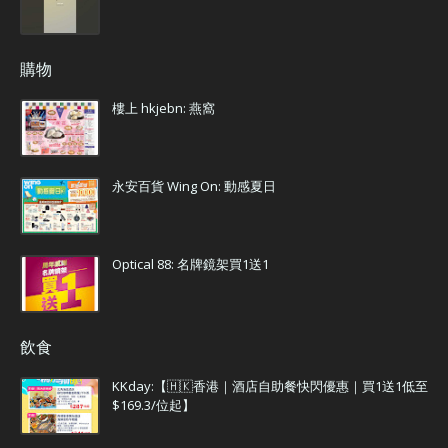
購物
樓上 hkjebn: 燕窩
永安百貨 Wing On: 動感夏日
Optical 88: 名牌鏡架買1送1
飲食
KKday:【🇭🇰香港｜酒店自助餐快閃優惠｜買1送1低至
$169.3/位起】