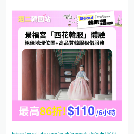
https://www.kkday.com/zh-hk/promo/hk-kr?cid=10861