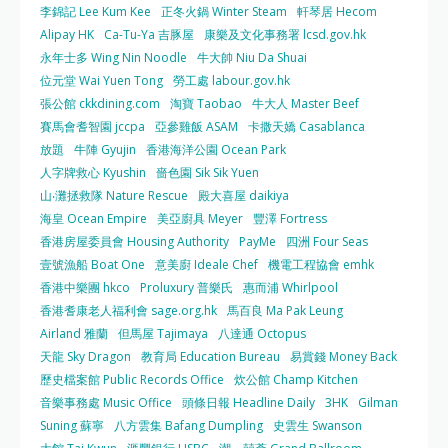
李錦記 Lee Kum Kee
正冬火鍋 Winter Steam
軒琴居 Hecom
Alipay HK
Ca-Tu-Ya 吉豚屋
康樂及文化事務署 lcsd.gov.hk
永年士多 Wing Nin Noodle
牛大帥 Niu Da Shuai
位元堂 Wai Yuen Tong
勞工處 labour.gov.hk
張公館 ckkdining.com
淘寶 Taobao
牛大人 Master Beef
賽馬會耆智園 jccpa
亞參雞飯 ASAM
卡撒天嬌 Casablanca
放題
牛陣 Gyujin
香港海洋公園 Ocean Park
人字牌救心 Kyushin
嗇色園 Sik Sik Yuen
山‧灘拯救隊 Nature Rescue
殿大喜屋 daikiya
海皇 Ocean Empire
美亞廚具 Meyer
豐澤 Fortress
香港房屋委員會 Housing Authority
PayMe
四洲 Four Seas
壹號漁船 Boat One
意美廚 Ideale Chef
機電工程協會 emhk
香港中樂團 hkco
Proluxury 普樂氏
惠而浦 Whirlpool
香港耆康老人福利會 sage.org.hk
馬百良 Ma Pak Leung
Airland 雅蘭
但馬屋 Tajimaya
八達通 Octopus
天龍 Sky Dragon
教育局 Education Bureau
易賞錢 Money Back
歷史檔案館 Public Records Office
炊公館 Champ Kitchen
音樂事務處 Music Office
頭條日報 Headline Daily
3HK
Gilman
Suning 蘇寧
八方雲集 Bafang Dumpling
史雲生 Swanson