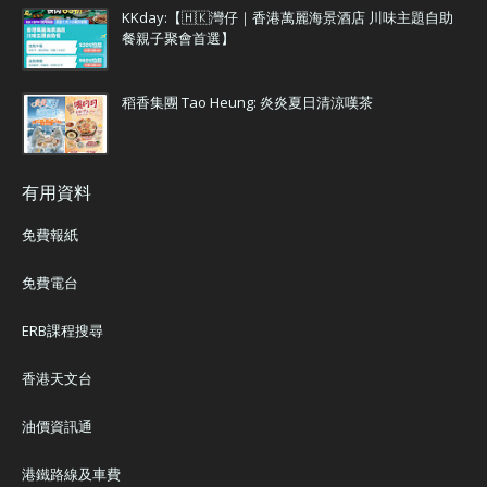
KKday:【🇭🇰灣仔｜香港萬麗海景酒店 川味主題自助
餐親子聚會首選】
稻香集團 Tao Heung: 炎炎夏日清涼嘆茶
有用資料
免費報紙
免費電台
ERB課程搜尋
香港天文台
油價資訊通
港鐵路線及車費