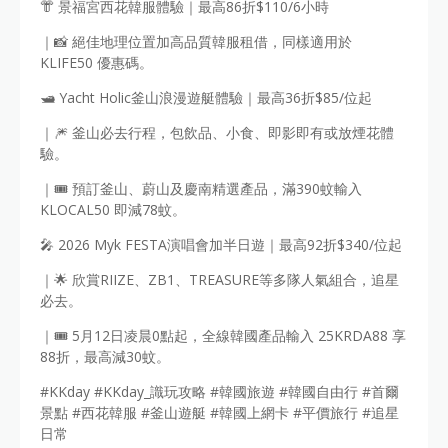
👘 景福宮西花韓服體驗｜最高86折$110/6小時
｜📸 絕佳地理位置加高品質韓服租借，同樣適用於
KLIFE50 優惠碼。
🛥️ Yacht Holic釜山浪漫遊艇體驗｜最高36折$85/位起
｜🎆 釜山必去行程，包飲品、小食、即影即有或放煙花體
驗。
｜🎟️ 預訂釜山、蔚山及慶南精選產品，滿390蚊輸入
KLOCAL50 即減78蚊。
🎤 2026 Myk FESTA演唱會加半日遊｜最高92折$340/位起
｜🌟 欣賞RIIZE、ZB1、TREASURE等多隊人氣組合，追星
必去。
｜🎟️ 5月12日凌晨0點起，全線韓國產品輸入 25KRDA88 享
88折，最高減30蚊。
#KKday #KKday_識玩攻略 #韓國旅遊 #韓國自由行 #首爾
景點 #西花韓服 #釜山遊艇 #韓國上網卡 #平價旅行 #追星
日常