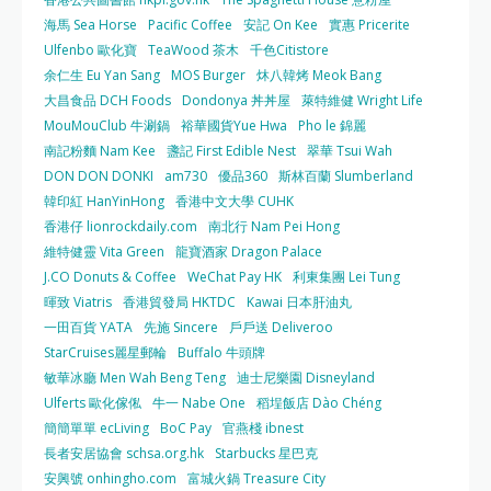
海馬 Sea Horse
Pacific Coffee
安記 On Kee
實惠 Pricerite
Ulfenbo 歐化寶
TeaWood 茶木
千色Citistore
余仁生 Eu Yan Sang
MOS Burger
炑八韓烤 Meok Bang
大昌食品 DCH Foods
Dondonya 丼丼屋
萊特維健 Wright Life
MouMouClub 牛涮鍋
裕華國貨Yue Hwa
Pho le 錦麗
南記粉麵 Nam Kee
盞記 First Edible Nest
翠華 Tsui Wah
DON DON DONKI
am730
優品360
斯林百蘭 Slumberland
韓印紅 HanYinHong
香港中文大學 CUHK
香港仔 lionrockdaily.com
南北行 Nam Pei Hong
維特健靈 Vita Green
龍寶酒家 Dragon Palace
J.CO Donuts & Coffee
WeChat Pay HK
利東集團 Lei Tung
暉致 Viatris
香港貿發局 HKTDC
Kawai 日本肝油丸
一田百貨 YATA
先施 Sincere
戶戶送 Deliveroo
StarCruises麗星郵輪
Buffalo 牛頭牌
敏華冰廳 Men Wah Beng Teng
迪士尼樂園 Disneyland
Ulferts 歐化傢俬
牛一 Nabe One
稻埕飯店 Dào Chéng
簡簡單單 ecLiving
BoC Pay
官燕棧 ibnest
長者安居協會 schsa.org.hk
Starbucks 星巴克
安興號 onhingho.com
富城火鍋 Treasure City