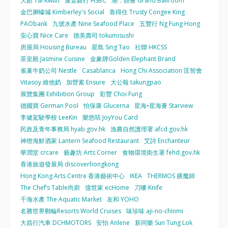
大館 Tai Kwun
滙豐銀行 HSBC
潮．囍薈 Grand Ballroom
金巴脷蠔城 Kimberley's Social
靠得住 Trusty Congee King
PAObank
九號水產 Nine Seafood Place
五豐行 Ng Fung Hong
安心寶 Nice Care
德美壽司 tokumisushi
房屋局 Housing Bureau
星島 Sing Tao
社聯 HKCSS
茶皇殿 Jasmine Cuisine
金象牌Golden Elephant Brand
雀巢牛奶公司 Nestle
Casablanca
Hong Chi Association 匡智會
Vitasoy 維他奶
加營素 Ensure
大公報 takungpao
展覽集團 Exhibition Group
彩豐 Choi Fung
德國寶 German Pool
怡保康 Glucerna
星海•星海薈 Starview
李健駕駛學校 LeeKin
樂悠咭 JoyYou Card
民政及青年事務局 hyab.gov.hk
漁農自然護理署 afcd.gov.hk
神燈海鮮酒家 Lantern Seafood Restaurant
艾詩 Enchanteur
華潤堂 crcare
藝趣坊 Arts Corner
食物環境衛生署 fehd.gov.hk
香港旅遊發展局 discoverhongkong
Hong Kong Arts Centre 香港藝術中心
IKEA
THERMOS 膳魔師
The Chef’s Table尚廚
億世家 ecHome
刀嘜 Knife
千海水產 The Aquatic Market
友和 YOHO
名勝世界郵輪Resorts World Cruises
味珍味 aji-no-chinmi
大昌行汽車 DCHMOTORS
安怡 Anlene
新同樂 Sun Tung Lok