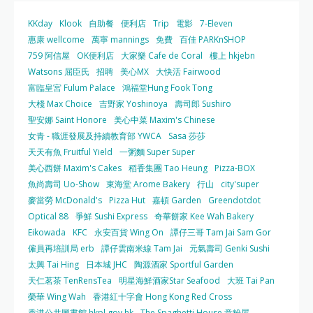
KKday
Klook
自助餐
便利店
Trip
電影
7-Eleven
惠康 wellcome
萬寧 mannings
免費
百佳 PARKnSHOP
759 阿信屋
OK便利店
大家樂 Cafe de Coral
樓上 hkjebn
Watsons 屈臣氏
招聘
美心MX
大快活 Fairwood
富臨皇宮 Fulum Palace
鴻福堂Hung Fook Tong
大棧 Max Choice
吉野家 Yoshinoya
壽司郎 Sushiro
聖安娜 Saint Honore
美心中菜 Maxim's Chinese
女青 - 職涯發展及持續教育部 YWCA
Sasa 莎莎
天天有魚 Fruitful Yield
一粥麵 Super Super
美心西餅 Maxim's Cakes
稻香集團 Tao Heung
Pizza-BOX
魚尚壽司 Uo-Show
東海堂 Arome Bakery
行山
city'super
麥當勞 McDonald's
Pizza Hut
嘉頓 Garden
Greendotdot
Optical 88
爭鮮 Sushi Express
奇華餅家 Kee Wah Bakery
Eikowada
KFC
永安百貨 Wing On
譚仔三哥 Tam Jai Sam Gor
僱員再培訓局 erb
譚仔雲南米線 Tam Jai
元氣壽司 Genki Sushi
太興 Tai Hing
日本城 JHC
陶源酒家 Sportful Garden
天仁茗茶 TenRensTea
明星海鮮酒家Star Seafood
大班 Tai Pan
榮華 Wing Wah
香港紅十字會 Hong Kong Red Cross
香港公共圖書館 hkpl.gov.hk
The Spaghetti House 意粉屋