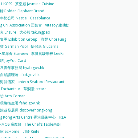
HKCSS
茶皇殿 Jasmine Cuisine
Golden Elephant Brand
牛奶公司 Nestle
Casablanca
g Chi Association 匡智會
Vitasoy 維他奶
 Ensure
大公報 takungpao
團 Exhibition Group
彩豐 Choi Fung
 German Pool
怡保康 Glucerna
星海薈 Starview
李健駕駛學校 LeeKin
 JoyYou Card
及青年事務局 hyab.gov.hk
然護理署 afcd.gov.hk
鮮酒家 Lantern Seafood Restaurant
Enchanteur
華潤堂 crcare
 Arts Corner
環境衛生署 fehd.gov.hk
旅遊發展局 discoverhongkong
g Kong Arts Centre 香港藝術中心
IKEA
ERMOS 膳魔師
The Chef’s Table尚廚
家 ecHome
刀嘜 Knife