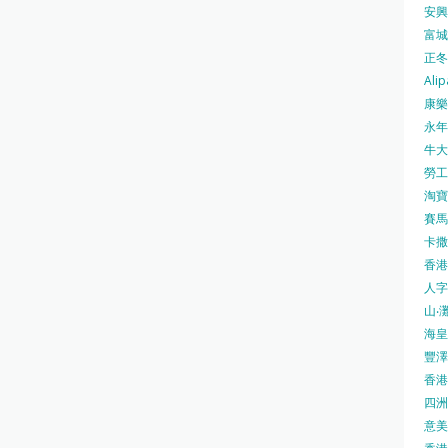
安興號
富城火
正冬火
Alip
康樂
永年士
牛大帥
勞工處
淘寶 
賽馬
卡撒天
香港
人字
山‧灘
海皇 
豐澤 
香港房
四洲 
意美廚