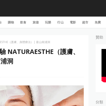
台
購物
飲食
旅遊
玩樂
行山
電影
超市
免費
贊助
URAESTHE（護膚、身體療法）| 釜山南浦洞
體驗 NATURAESTHE（護膚、
南浦洞
分類