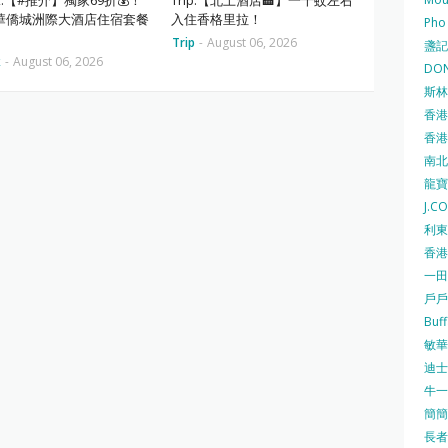
華僑城洲際大酒店住宿套餐
入住香格里拉！
Pho
Trip
-
August 06, 2026
盞記 F
k
-
August 06, 2026
DON
斯林百
香港
香港仔
南北行
龍寶酒
J.C
利東集
香港
一田
戶戶送
Buf
敏華冰
迪士尼
牛一 
簡簡單
長者安