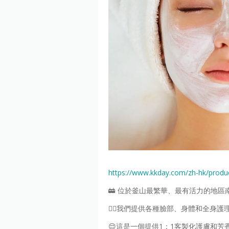
https://www.kkday.com/zh-hk/produ
🚋 位於釜山最繁華、最有活力的地
💆‍♀️我們提供各種臉部、身體和全
😌這是一個提供1：1客製化護膚和