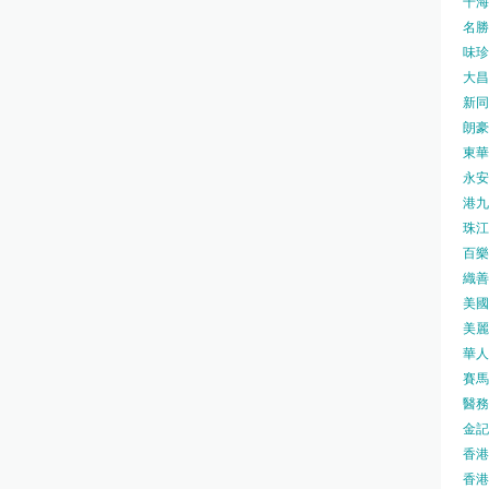
千海水
名勝世
味珍味
大昌
新同樂
朗豪坊
東華
永安旅
港九藥
珠江橋
百樂酒
織善社
美國運
美麗
華人廟
賽馬會
醫務衛
金記冰
香港
香港