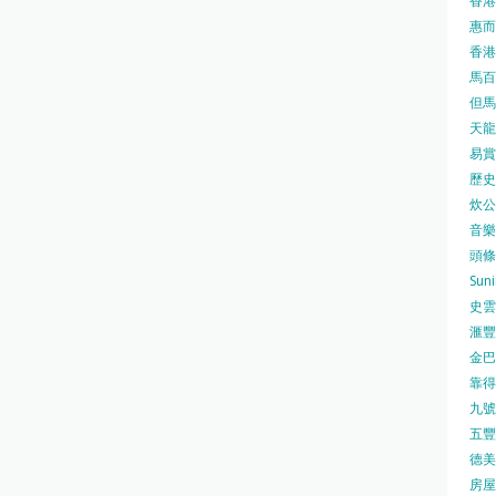
香港
惠而浦
香港
馬百良
但馬屋
天龍 
易賞錢
歷史檔
炊公館
音樂事
頭條日
Sun
史雲
滙豐
金巴脷
靠得住
九號水
五豐行
德美壽
房屋局