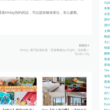
Opti
奇華餅
透過KKday預約的話，可以提前確保座位，安心參觀。
永安
譚仔三
譚仔
太興 
陶源酒
天仁茗
較新的
明星
KKday: 澳門新濠影滙「星滙餐廳Spotlight」自助餐｜
榮華 
Studio City
香港紅
香港公
The
海馬 
實惠 
Te
余仁生
炑八
Do
ok:【#推介】獨家69折💰！
Trip:【北上酒店🏨】一千蚊左右
Mo