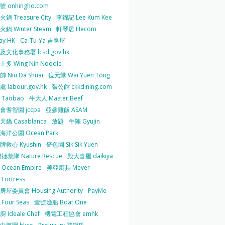
 onhingho.com
鍋 Treasure City
李錦記 Lee Kum Kee
鍋 Winter Steam
軒琴居 Hecom
ay HK
Ca-Tu-Ya 吉豚屋
及文化事務署 lcsd.gov.hk
多 Wing Nin Noodle
 Niu Da Shuai
位元堂 Wai Yuen Tong
 labour.gov.hk
張公館 ckkdining.com
Taobao
牛大人 Master Beef
會耆智園 jccpa
亞參雞飯 ASAM
嬌 Casablanca
放題
牛陣 Gyujin
海洋公園 Ocean Park
牌救心 Kyushin
嗇色園 Sik Sik Yuen
拯救隊 Nature Rescue
殿大喜屋 daikiya
Ocean Empire
美亞廚具 Meyer
Fortress
屋委員會 Housing Authority
PayMe
Four Seas
壹號漁船 Boat One
 Ideale Chef
機電工程協會 emhk