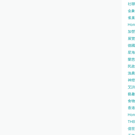
社聯 
金象牌
雀巢
Hon
加營素
展覽集
德國寶
星海•
樂悠咭
民政
漁農自
神燈海
艾詩 
藝趣坊
食物
香港
Hon
TH
億世