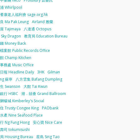
中樂團 hkco
Proluxury 普樂氏
 Whirlpool
耆康老人福利會 sage.org.hk
 Ma Pak Leung
Airland 雅蘭
 Tajimaya
八達通 Octopus
Sky Dragon
教育局 Education Bureau
 Money Back
案館 Public Records Office
 Champ Kitchen
務處 Music Office
報 Headline Daily
3HK
Gilman
ing 蘇寧
八方雲集 Bafang Dumpling
生 Swanson
大館 Tai Kwun
銀行 HSBC
潮．囍薈 Grand Ballroom
蠔城 Kimberley's Social
 Trusty Congee King
PAObank
產 Nine Seafood Place
 Ng Fung Hong
安心寶 Nice Care
司 tokumisushi
 Housing Bureau
星島 Sing Tao