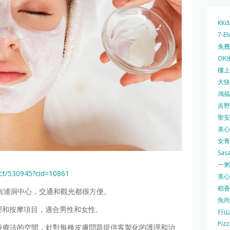
KKd
7-El
免費
OK
樓上 
大快活
鴻福堂
吉野家
聖安娜
美心中
女青
Sas
一粥麵
ct/530945?cid=10861
美心西
稻香
區南浦洞中心，交通和觀光都很方便。
魚尚
身護理和按摩項目，適合男性和女性。
行山
Pizz
芳香療法的空間，針對每種皮膚問題提供客製化的護理和治