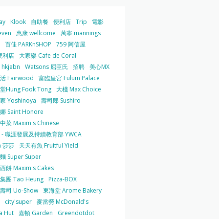
ay
Klook
自助餐
便利店
Trip
電影
even
惠康 wellcome
萬寧 mannings
百佳 PARKnSHOP
759 阿信屋
便利店
大家樂 Cafe de Coral
hkjebn
Watsons 屈臣氏
招聘
美心MX
 Fairwood
富臨皇宮 Fulum Palace
Hung Fook Tong
大棧 Max Choice
 Yoshinoya
壽司郎 Sushiro
 Saint Honore
菜 Maxim's Chinese
 - 職涯發展及持續教育部 YWCA
a 莎莎
天天有魚 Fruitful Yield
 Super Super
餅 Maxim's Cakes
集團 Tao Heung
Pizza-BOX
壽司 Uo-Show
東海堂 Arome Bakery
city'super
麥當勞 McDonald's
a Hut
嘉頓 Garden
Greendotdot