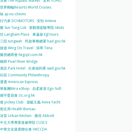
產 The Aquatic Market
友和 YOHO
界郵輪Resorts World Cruises
 aji-no-chinmi
行汽車 DCHMOTORS
安怡 Anlene
 Sun Tung Lok
新觀塘駕駛學院 nktds
 Langham Place
東瀛遊 Egl tours
三院 tungwah
民政事務總署 had.gov.hk
遊 Wing On Travel
添寧 Tena
房總商會 hkgcpl.com.hk
牌 Pearl River Bridge
店 Park Hotel
社會福利署 swd.gov.hk
區 Community Philanthropy
通 American Express
華集團Mira eShop
自柔家居 Ego-Soft
宇委員會 ctc.org.hk
 Jockey Club
遊艇主義 Aviva Yacht
生局 Health Bureau
室 Urban Kitchen
雅培 Abbott
中文大學專業進修學院 CUSCS
中華文化發展聯合會 HKCCDA