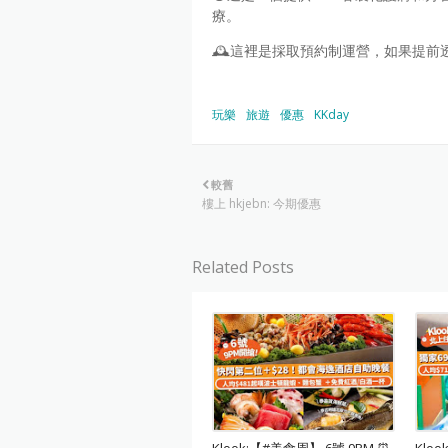
療。
🕰️這裡是採取預約制運營，如果提前
玩樂
旅遊
優惠
KKday
較舊
樓上 hkjebn: 今期優惠
Related Posts
Klook:【#美食周】 6號 9PM ⏰
Klo