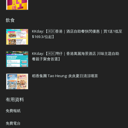
飲食
KKday:【🇭🇰香港｜酒店自助餐快閃優惠｜買1送1低至
$169.3/位起】
KKday:【🇭🇰灣仔｜香港萬麗海景酒店 川味主題自助
餐親子聚會首選】
稻香集團 Tao Heung: 炎炎夏日清涼嘆茶
有用資料
免費報紙
免費電台