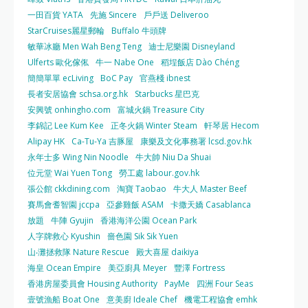
一田百貨 YATA
先施 Sincere
戶戶送 Deliveroo
StarCruises麗星郵輪
Buffalo 牛頭牌
敏華冰廳 Men Wah Beng Teng
迪士尼樂園 Disneyland
Ulferts 歐化傢俬
牛一 Nabe One
稻埕飯店 Dào Chéng
簡簡單單 ecLiving
BoC Pay
官燕棧 ibnest
長者安居協會 schsa.org.hk
Starbucks 星巴克
安興號 onhingho.com
富城火鍋 Treasure City
李錦記 Lee Kum Kee
正冬火鍋 Winter Steam
軒琴居 Hecom
Alipay HK
Ca-Tu-Ya 吉豚屋
康樂及文化事務署 lcsd.gov.hk
永年士多 Wing Nin Noodle
牛大帥 Niu Da Shuai
位元堂 Wai Yuen Tong
勞工處 labour.gov.hk
張公館 ckkdining.com
淘寶 Taobao
牛大人 Master Beef
賽馬會耆智園 jccpa
亞參雞飯 ASAM
卡撒天嬌 Casablanca
放題
牛陣 Gyujin
香港海洋公園 Ocean Park
人字牌救心 Kyushin
嗇色園 Sik Sik Yuen
山‧灘拯救隊 Nature Rescue
殿大喜屋 daikiya
海皇 Ocean Empire
美亞廚具 Meyer
豐澤 Fortress
香港房屋委員會 Housing Authority
PayMe
四洲 Four Seas
壹號漁船 Boat One
意美廚 Ideale Chef
機電工程協會 emhk