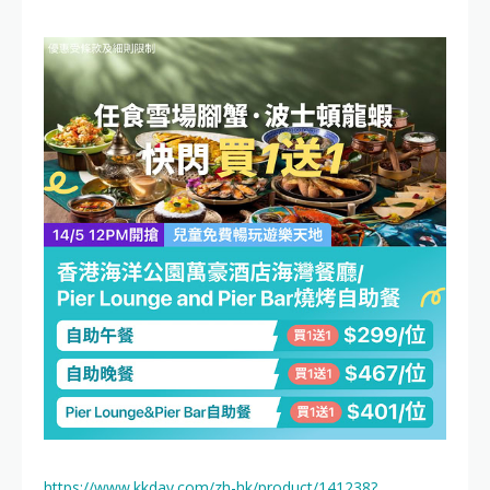
https://www.kkday.com/zh-hk/product/141238?