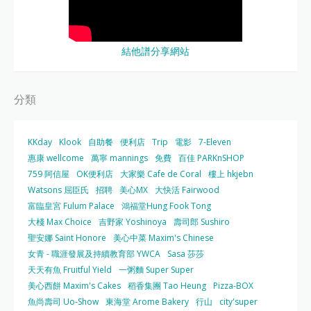
結他譜分享網站
分類
KKday
Klook
自助餐
便利店
Trip
電影
7-Eleven
惠康 wellcome
萬寧 mannings
免費
百佳 PARKnSHOP
759 阿信屋
OK便利店
大家樂 Cafe de Coral
樓上 hkjebn
Watsons 屈臣氏
招聘
美心MX
大快活 Fairwood
富臨皇宮 Fulum Palace
鴻福堂Hung Fook Tong
大棧 Max Choice
吉野家 Yoshinoya
壽司郎 Sushiro
聖安娜 Saint Honore
美心中菜 Maxim's Chinese
女青 - 職涯發展及持續教育部 YWCA
Sasa 莎莎
天天有魚 Fruitful Yield
一粥麵 Super Super
美心西餅 Maxim's Cakes
稻香集團 Tao Heung
Pizza-BOX
魚尚壽司 Uo-Show
東海堂 Arome Bakery
行山
city'super