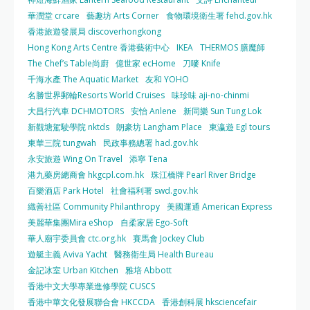
華潤堂 crcare
藝趣坊 Arts Corner
食物環境衛生署 fehd.gov.hk
香港旅遊發展局 discoverhongkong
Hong Kong Arts Centre 香港藝術中心
IKEA
THERMOS 膳魔師
The Chef’s Table尚廚
億世家 ecHome
刀嘜 Knife
千海水產 The Aquatic Market
友和 YOHO
名勝世界郵輪Resorts World Cruises
味珍味 aji-no-chinmi
大昌行汽車 DCHMOTORS
安怡 Anlene
新同樂 Sun Tung Lok
新觀塘駕駛學院 nktds
朗豪坊 Langham Place
東瀛遊 Egl tours
東華三院 tungwah
民政事務總署 had.gov.hk
永安旅遊 Wing On Travel
添寧 Tena
港九藥房總商會 hkgcpl.com.hk
珠江橋牌 Pearl River Bridge
百樂酒店 Park Hotel
社會福利署 swd.gov.hk
織善社區 Community Philanthropy
美國運通 American Express
美麗華集團Mira eShop
自柔家居 Ego-Soft
華人廟宇委員會 ctc.org.hk
賽馬會 Jockey Club
遊艇主義 Aviva Yacht
醫務衛生局 Health Bureau
金記冰室 Urban Kitchen
雅培 Abbott
香港中文大學專業進修學院 CUSCS
香港中華文化發展聯合會 HKCCDA
香港創科展 hksciencefair