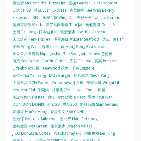
麥當勞 McDonald's
Pizza Hut
嘉頓 Garden
Greendotdot
Optical 88
爭鮮 Sushi Express
奇華餅家 Kee Wah Bakery
Eikowada
KFC
永安百貨 Wing On
譚仔三哥 Tam Jai Sam Gor
僱員再培訓局 erb
譚仔雲南米線 Tam Jai
元氣壽司 Genki Sushi
太興 Tai Hing
日本城 JHC
陶源酒家 Sportful Garden
天仁茗茶 TenRensTea
明星海鮮酒家Star Seafood
大班 Tai Pan
榮華 Wing Wah
香港紅十字會 Hong Kong Red Cross
香港公共圖書館 hkpl.gov.hk
The Spaghetti House 意粉屋
海馬 Sea Horse
Pacific Coffee
安記 On Kee
實惠 Pricerite
Ulfenbo 歐化寶
TeaWood 茶木
千色Citistore
余仁生 Eu Yan Sang
MOS Burger
炑八韓烤 Meok Bang
大昌食品 DCH Foods
Dondonya 丼丼屋
萊特維健 Wright Life
MouMouClub 牛涮鍋
裕華國貨Yue Hwa
Pho le 錦麗
南記粉麵 Nam Kee
盞記 First Edible Nest
翠華 Tsui Wah
DON DON DONKI
am730
優品360
斯林百蘭 Slumberland
韓印紅 HanYinHong
香港中文大學 CUHK
香港仔 lionrockdaily.com
南北行 Nam Pei Hong
維特健靈 Vita Green
龍寶酒家 Dragon Palace
J.CO Donuts & Coffee
WeChat Pay HK
利東集團 Lei Tung
暉致 Viatris
香港貿發局 HKTDC
Kawai 日本肝油丸