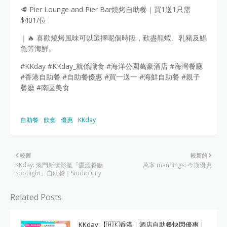
🥩 Pier Lounge and Pier Bar燒烤自助餐｜買1送1只需
$401/位
｜🔥 喜歡燒烤風味可以選擇呢個時段，歎盡龍蝦、乳豬及鯧
魚等海鮮。
#KKday #KKday_就係識食 #海洋公園萬豪酒店 #海灣餐廳
#香港自助餐 #自助餐優惠 #買一送一 #海鮮自助餐 #親子
餐廳 #南區美食
自助餐
飲食
優惠
KKday
較舊
較新的
KKday: 澳門新濠影滙「星滙餐廳
萬寧 mannings: 今期優惠
Spotlight」自助餐｜Studio City
Related Posts
KKday:【🇭🇰香港｜酒店自助餐快閃優惠｜