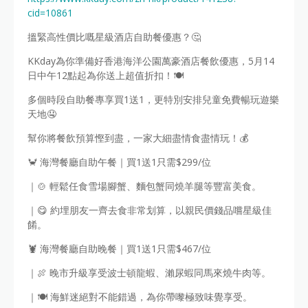
cid=10861
搵緊高性價比嘅星級酒店自助餐優惠？🤔
KKday為你準備好香港海洋公園萬豪酒店餐飲優惠，5月14
日中午12點起為你送上超值折扣！🍽️
多個時段自助餐專享買1送1，更特別安排兒童免費暢玩遊樂
天地🤤
幫你將餐飲預算慳到盡，一家大細盡情食盡情玩！💰
🦀 海灣餐廳自助午餐｜買1送1只需$299/位
｜🍲 輕鬆任食雪場腳蟹、麵包蟹同燒羊腿等豐富美食。
｜😋 約埋朋友一齊去食非常划算，以親民價錢品嚐星級佳
餚。
🦞 海灣餐廳自助晚餐｜買1送1只需$467/位
｜🍖 晚市升級享受波士頓龍蝦、瀨尿蝦同馬來燒牛肉等。
｜🍽️ 海鮮迷絕對不能錯過，為你帶嚟極致味覺享受。