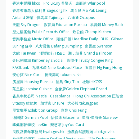
香港中樂團 hkco
Proluxury 普樂氏
惠而浦 Whirlpool
香港耆康老人福利會 sage.org.hk
馬百良 Ma Pak Leung
Airland 雅蘭
但馬屋 Tajimaya
八達通 Octopus
天龍 Sky Dragon
教育局 Education Bureau
易賞錢 Money Back
歷史檔案館 Public Records Office
炊公館 Champ Kitchen
音樂事務處 Music Office
頭條日報 Headline Daily
3HK
Gilman
Suning 蘇寧
八方雲集 Bafang Dumpling
史雲生 Swanson
大館 Tai Kwun
滙豐銀行 HSBC
潮．囍薈 Grand Ballroom
金巴脷蠔城 Kimberley's Social
靠得住 Trusty Congee King
PAObank
九號水產 Nine Seafood Place
五豐行 Ng Fung Hong
安心寶 Nice Care
德美壽司 tokumisushi
房屋局 Housing Bureau
星島 Sing Tao
社聯 HKCSS
茶皇殿 Jasmine Cuisine
金象牌Golden Elephant Brand
雀巢牛奶公司 Nestle
Casablanca
Hong Chi Association 匡智會
Vitasoy 維他奶
加營素 Ensure
大公報 takungpao
展覽集團 Exhibition Group
彩豐 Choi Fung
德國寶 German Pool
怡保康 Glucerna
星海•星海薈 Starview
李健駕駛學校 LeeKin
樂悠咭 JoyYou Card
民政及青年事務局 hyab.gov.hk
漁農自然護理署 afcd.gov.hk
神燈海鮮酒家 Lantern Seafood Restaurant
艾詩 Enchanteur