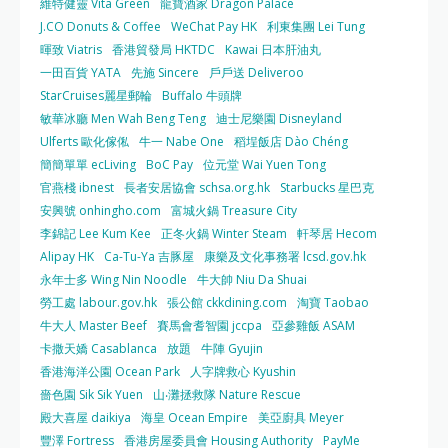
維特健靈 Vita Green
龍寶酒家 Dragon Palace
J.CO Donuts & Coffee
WeChat Pay HK
利東集團 Lei Tung
暉致 Viatris
香港貿發局 HKTDC
Kawai 日本肝油丸
一田百貨 YATA
先施 Sincere
戶戶送 Deliveroo
StarCruises麗星郵輪
Buffalo 牛頭牌
敏華冰廳 Men Wah Beng Teng
迪士尼樂園 Disneyland
Ulferts 歐化傢俬
牛一 Nabe One
稻埕飯店 Dào Chéng
簡簡單單 ecLiving
BoC Pay
位元堂 Wai Yuen Tong
官燕棧 ibnest
長者安居協會 schsa.org.hk
Starbucks 星巴克
安興號 onhingho.com
富城火鍋 Treasure City
李錦記 Lee Kum Kee
正冬火鍋 Winter Steam
軒琴居 Hecom
Alipay HK
Ca-Tu-Ya 吉豚屋
康樂及文化事務署 lcsd.gov.hk
永年士多 Wing Nin Noodle
牛大帥 Niu Da Shuai
勞工處 labour.gov.hk
張公館 ckkdining.com
淘寶 Taobao
牛大人 Master Beef
賽馬會耆智園 jccpa
亞參雞飯 ASAM
卡撒天嬌 Casablanca
放題
牛陣 Gyujin
香港海洋公園 Ocean Park
人字牌救心 Kyushin
嗇色園 Sik Sik Yuen
山‧灘拯救隊 Nature Rescue
殿大喜屋 daikiya
海皇 Ocean Empire
美亞廚具 Meyer
豐澤 Fortress
香港房屋委員會 Housing Authority
PayMe