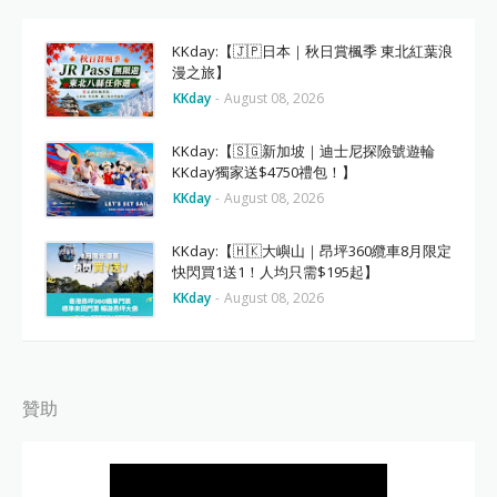
KKday:【🇯🇵日本｜秋日賞楓季 東北紅葉浪
漫之旅】
KKday
-
August 08, 2026
KKday:【🇸🇬新加坡｜迪士尼探險號遊輪
KKday獨家送$4750禮包！】
KKday
-
August 08, 2026
KKday:【🇭🇰大嶼山｜昂坪360纜車8月限定
快閃買1送1！人均只需$195起】
KKday
-
August 08, 2026
贊助