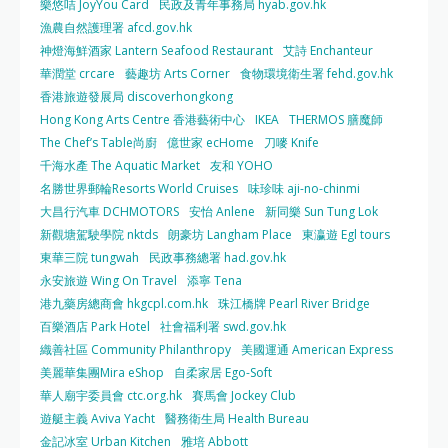
樂悠咭 JoyYou Card
民政及青年事務局 hyab.gov.hk
漁農自然護理署 afcd.gov.hk
神燈海鮮酒家 Lantern Seafood Restaurant
艾詩 Enchanteur
華潤堂 crcare
藝趣坊 Arts Corner
食物環境衛生署 fehd.gov.hk
香港旅遊發展局 discoverhongkong
Hong Kong Arts Centre 香港藝術中心
IKEA
THERMOS 膳魔師
The Chef’s Table尚廚
億世家 ecHome
刀嘜 Knife
千海水產 The Aquatic Market
友和 YOHO
名勝世界郵輪Resorts World Cruises
味珍味 aji-no-chinmi
大昌行汽車 DCHMOTORS
安怡 Anlene
新同樂 Sun Tung Lok
新觀塘駕駛學院 nktds
朗豪坊 Langham Place
東瀛遊 Egl tours
東華三院 tungwah
民政事務總署 had.gov.hk
永安旅遊 Wing On Travel
添寧 Tena
港九藥房總商會 hkgcpl.com.hk
珠江橋牌 Pearl River Bridge
百樂酒店 Park Hotel
社會福利署 swd.gov.hk
織善社區 Community Philanthropy
美國運通 American Express
美麗華集團Mira eShop
自柔家居 Ego-Soft
華人廟宇委員會 ctc.org.hk
賽馬會 Jockey Club
遊艇主義 Aviva Yacht
醫務衛生局 Health Bureau
金記冰室 Urban Kitchen
雅培 Abbott