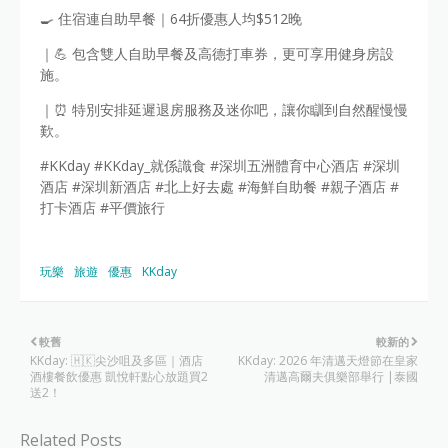
🍳 住宿連自助早餐｜64折優惠人均$512晚
｜💪 包含雙人自助早餐及高德打車券，更可享用健身房設
施。
｜⏰ 特別安排延遲退房服務及迷你吧，讓你瞓到自然醒慢慢
歎。
#KKday #KKday_就係識食 #深圳五洲體育中心酒店 #深圳
酒店 #深圳新酒店 #北上好去處 #海鮮自助餐 #親子酒店 #
打卡酒店 #平價旅行
玩樂
旅遊
優惠
KKday
較舊
較新的
KKday: 🇭🇰尖沙咀及多區｜酒店
KKday: 2026 年清邁天燈節在皇家
酒樓餐飲優惠 凱悅軒點心放題買2
清邁高爾夫俱樂部舉行 |泰國
送2！
Related Posts