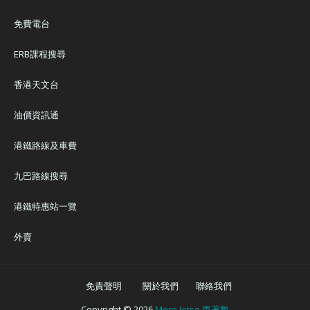
免費電台
ERB課程搜尋
香港天文台
油價資訊通
港鐵路線及車費
九巴路線搜尋
港鐵特惠站一覽
外賣
免責聲明
關於我們
聯絡我們
Copyright ©
2026
More Jetso 更著數