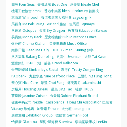
四洲 Four Seas
壹號漁船 Boat One
意美廚 Ideale Chef
機電工程協會 emhk
香港中樂團 hkco
Proluxury 普樂氏
惠而浦 Whirlpool
香港耆康老人福利會 sage.org.hk
馬百良 Ma Pak Leung
Airland 雅蘭
但馬屋 Tajimaya
八達通 Octopus
天龍 Sky Dragon
教育局 Education Bureau
易賞錢 Money Back
歷史檔案館 Public Records Office
炊公館 Champ Kitchen
音樂事務處 Music Office
頭條日報 Headline Daily
3HK
Gilman
Suning 蘇寧
八方雲集 Bafang Dumpling
史雲生 Swanson
大館 Tai Kwun
滙豐銀行 HSBC
潮．囍薈 Grand Ballroom
金巴脷蠔城 Kimberley's Social
靠得住 Trusty Congee King
PAObank
九號水產 Nine Seafood Place
五豐行 Ng Fung Hong
安心寶 Nice Care
彩豐 Choi Fung
德美壽司 tokumisushi
房屋局 Housing Bureau
星島 Sing Tao
社聯 HKCSS
茶皇殿 Jasmine Cuisine
金象牌Golden Elephant Brand
雀巢牛奶公司 Nestle
Casablanca
Hong Chi Association 匡智會
Vitasoy 維他奶
加營素 Ensure
大公報 takungpao
展覽集團 Exhibition Group
德國寶 German Pool
怡保康 Glucerna
星海•星海薈 Starview
李健駕駛學校 LeeKin