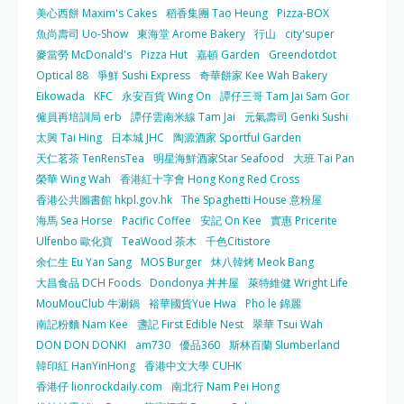
美心西餅 Maxim's Cakes
稻香集團 Tao Heung
Pizza-BOX
魚尚壽司 Uo-Show
東海堂 Arome Bakery
行山
city'super
麥當勞 McDonald's
Pizza Hut
嘉頓 Garden
Greendotdot
Optical 88
爭鮮 Sushi Express
奇華餅家 Kee Wah Bakery
Eikowada
KFC
永安百貨 Wing On
譚仔三哥 Tam Jai Sam Gor
僱員再培訓局 erb
譚仔雲南米線 Tam Jai
元氣壽司 Genki Sushi
太興 Tai Hing
日本城 JHC
陶源酒家 Sportful Garden
天仁茗茶 TenRensTea
明星海鮮酒家Star Seafood
大班 Tai Pan
榮華 Wing Wah
香港紅十字會 Hong Kong Red Cross
香港公共圖書館 hkpl.gov.hk
The Spaghetti House 意粉屋
海馬 Sea Horse
Pacific Coffee
安記 On Kee
實惠 Pricerite
Ulfenbo 歐化寶
TeaWood 茶木
千色Citistore
余仁生 Eu Yan Sang
MOS Burger
炑八韓烤 Meok Bang
大昌食品 DCH Foods
Dondonya 丼丼屋
萊特維健 Wright Life
MouMouClub 牛涮鍋
裕華國貨Yue Hwa
Pho le 錦麗
南記粉麵 Nam Kee
盞記 First Edible Nest
翠華 Tsui Wah
DON DON DONKI
am730
優品360
斯林百蘭 Slumberland
韓印紅 HanYinHong
香港中文大學 CUHK
香港仔 lionrockdaily.com
南北行 Nam Pei Hong