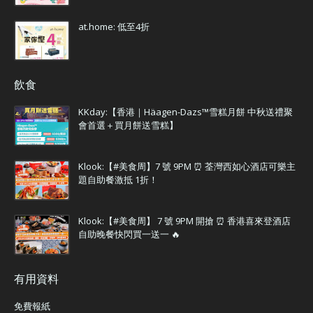
at.home: 低至4折
飲食
KKday:【香港｜Häagen-Dazs™雪糕月餅 中秋送禮聚
會首選＋買月餅送雪糕】
Klook:【#美食周】7 號 9PM ⏰ 荃灣西如心酒店可樂主
題自助餐激抵 1折！
Klook:【#美食周】 7 號 9PM 開搶 ⏰ 香港喜來登酒店
自助晚餐快閃買一送一 🔥
有用資料
免費報紙