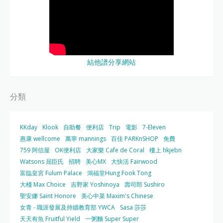
結他譜分享網站
分類
KKday
Klook
自助餐
便利店
Trip
電影
7-Eleven
惠康 wellcome
萬寧 mannings
百佳 PARKnSHOP
免費
759 阿信屋
OK便利店
大家樂 Cafe de Coral
樓上 hkjebn
Watsons 屈臣氏
招聘
美心MX
大快活 Fairwood
富臨皇宮 Fulum Palace
鴻福堂Hung Fook Tong
大棧 Max Choice
吉野家 Yoshinoya
壽司郎 Sushiro
聖安娜 Saint Honore
美心中菜 Maxim's Chinese
女青 - 職涯發展及持續教育部 YWCA
Sasa 莎莎
天天有魚 Fruitful Yield
一粥麵 Super Super