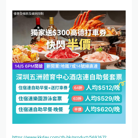
https://www.kkday.com/zh-hk/product/569267?