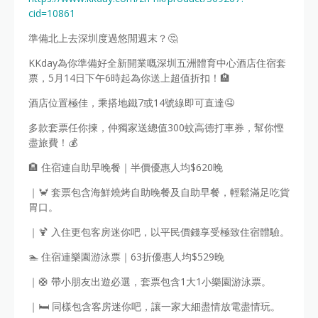
cid=10861
準備北上去深圳度過悠閒週末？🤔
KKday為你準備好全新開業嘅深圳五洲體育中心酒店住宿套
票，5月14日下午6時起為你送上超值折扣！🏨
酒店位置極佳，乘搭地鐵7或14號線即可直達🤤
多款套票任你揀，仲獨家送總值300蚊高德打車券，幫你慳
盡旅費！💰
🏨 住宿連自助早晚餐｜半價優惠人均$620晚
｜🦀 套票包含海鮮燒烤自助晚餐及自助早餐，輕鬆滿足吃貨
胃口。
｜🍹 入住更包客房迷你吧，以平民價錢享受極致住宿體驗。
🏊 住宿連樂園游泳票｜63折優惠人均$529晚
｜🛟 帶小朋友出遊必選，套票包含1大1小樂園游泳票。
｜🛏️ 同樣包含客房迷你吧，讓一家大細盡情放電盡情玩。