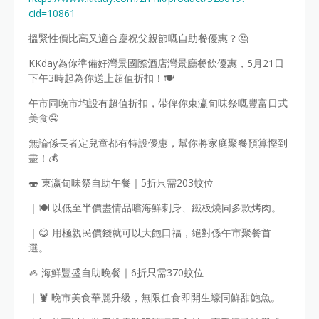
cid=10861
搵緊性價比高又適合慶祝父親節嘅自助餐優惠？🤔
KKday為你準備好灣景國際酒店灣景廳餐飲優惠，5月21日
下午3時起為你送上超值折扣！🍽️
午市同晚市均設有超值折扣，帶俾你東瀛旬味祭嘅豐富日式
美食🤤
無論係長者定兒童都有特設優惠，幫你將家庭聚餐預算慳到
盡！💰
🍣 東瀛旬味祭自助午餐｜5折只需203蚊位
｜🍽️ 以低至半價盡情品嚐海鮮刺身、鐵板燒同多款烤肉。
｜😋 用極親民價錢就可以大飽口福，絕對係午市聚餐首
選。
🦪 海鮮豐盛自助晚餐｜6折只需370蚊位
｜🦞 晚市美食華麗升級，無限任食即開生蠔同鮮甜鮑魚。