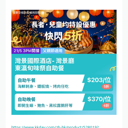
https://www.kkday.com/zh-hk/product/528019?