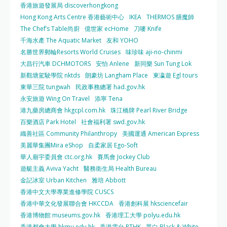
香港旅遊發展局 discoverhongkong
Hong Kong Arts Centre 香港藝術中心
IKEA
THERMOS 膳魔師
The Chef’s Table尚廚
億世家 ecHome
刀嘜 Knife
千海水產 The Aquatic Market
友和 YOHO
名勝世界郵輪Resorts World Cruises
味珍味 aji-no-chinmi
大昌行汽車 DCHMOTORS
安怡 Anlene
新同樂 Sun Tung Lok
新觀塘駕駛學院 nktds
朗豪坊 Langham Place
東瀛遊 Egl tours
東華三院 tungwah
民政事務總署 had.gov.hk
永安旅遊 Wing On Travel
添寧 Tena
港九藥房總商會 hkgcpl.com.hk
珠江橋牌 Pearl River Bridge
百樂酒店 Park Hotel
社會福利署 swd.gov.hk
織善社區 Community Philanthropy
美國運通 American Express
美麗華集團Mira eShop
自柔家居 Ego-Soft
華人廟宇委員會 ctc.org.hk
賽馬會 Jockey Club
遊艇主義 Aviva Yacht
醫務衛生局 Health Bureau
金記冰室 Urban Kitchen
雅培 Abbott
香港中文大學專業進修學院 CUSCS
香港中華文化發展聯合會 HKCCDA
香港創科展 hksciencefair
香港博物館 museums.gov.hk
香港理工大學 polyu.edu.hk
香港都會大學 hkmu.edu.hk
香港電台 RTHK
黑白 Black & White