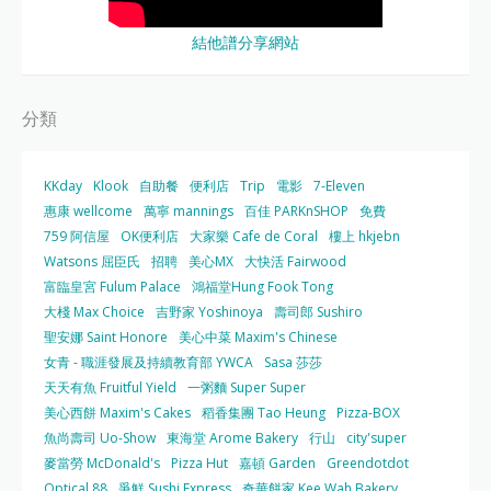
結他譜分享網站
分類
KKday
Klook
自助餐
便利店
Trip
電影
7-Eleven
惠康 wellcome
萬寧 mannings
百佳 PARKnSHOP
免費
759 阿信屋
OK便利店
大家樂 Cafe de Coral
樓上 hkjebn
Watsons 屈臣氏
招聘
美心MX
大快活 Fairwood
富臨皇宮 Fulum Palace
鴻福堂Hung Fook Tong
大棧 Max Choice
吉野家 Yoshinoya
壽司郎 Sushiro
聖安娜 Saint Honore
美心中菜 Maxim's Chinese
女青 - 職涯發展及持續教育部 YWCA
Sasa 莎莎
天天有魚 Fruitful Yield
一粥麵 Super Super
美心西餅 Maxim's Cakes
稻香集團 Tao Heung
Pizza-BOX
魚尚壽司 Uo-Show
東海堂 Arome Bakery
行山
city'super
麥當勞 McDonald's
Pizza Hut
嘉頓 Garden
Greendotdot
Optical 88
爭鮮 Sushi Express
奇華餅家 Kee Wah Bakery