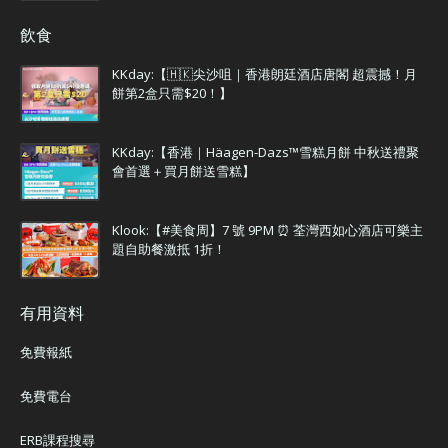
飲食
KKday:【🇭🇰尖沙咀｜香港朗廷酒店唐閣 超震撼！月
餅第2盒只需$20！】
KKday:【香港｜Häagen-Dazs™雪糕月餅 中秋送禮聚
會首選＋買月餅送雪糕】
Klook:【#美食周】7 號 9PM ⏰ 荃灣西如心酒店可樂主
題自助餐激抵 1折！
有用資料
免費報紙
免費電台
ERB課程搜尋