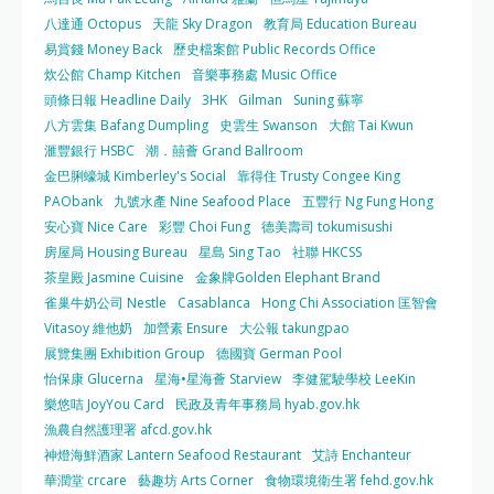
八達通 Octopus
天龍 Sky Dragon
教育局 Education Bureau
易賞錢 Money Back
歷史檔案館 Public Records Office
炊公館 Champ Kitchen
音樂事務處 Music Office
頭條日報 Headline Daily
3HK
Gilman
Suning 蘇寧
八方雲集 Bafang Dumpling
史雲生 Swanson
大館 Tai Kwun
滙豐銀行 HSBC
潮．囍薈 Grand Ballroom
金巴脷蠔城 Kimberley's Social
靠得住 Trusty Congee King
PAObank
九號水產 Nine Seafood Place
五豐行 Ng Fung Hong
安心寶 Nice Care
彩豐 Choi Fung
德美壽司 tokumisushi
房屋局 Housing Bureau
星島 Sing Tao
社聯 HKCSS
茶皇殿 Jasmine Cuisine
金象牌Golden Elephant Brand
雀巢牛奶公司 Nestle
Casablanca
Hong Chi Association 匡智會
Vitasoy 維他奶
加營素 Ensure
大公報 takungpao
展覽集團 Exhibition Group
德國寶 German Pool
怡保康 Glucerna
星海•星海薈 Starview
李健駕駛學校 LeeKin
樂悠咭 JoyYou Card
民政及青年事務局 hyab.gov.hk
漁農自然護理署 afcd.gov.hk
神燈海鮮酒家 Lantern Seafood Restaurant
艾詩 Enchanteur
華潤堂 crcare
藝趣坊 Arts Corner
食物環境衛生署 fehd.gov.hk