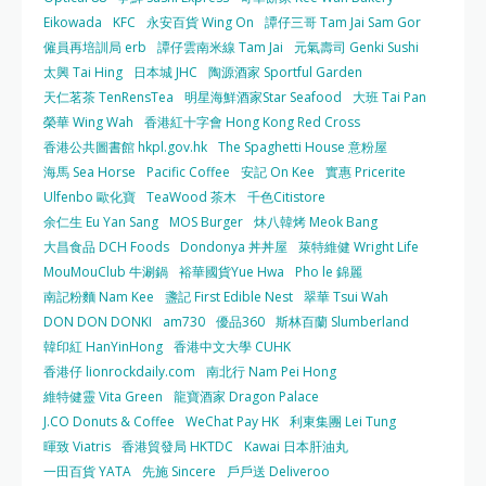
Eikowada
KFC
永安百貨 Wing On
譚仔三哥 Tam Jai Sam Gor
僱員再培訓局 erb
譚仔雲南米線 Tam Jai
元氣壽司 Genki Sushi
太興 Tai Hing
日本城 JHC
陶源酒家 Sportful Garden
天仁茗茶 TenRensTea
明星海鮮酒家Star Seafood
大班 Tai Pan
榮華 Wing Wah
香港紅十字會 Hong Kong Red Cross
香港公共圖書館 hkpl.gov.hk
The Spaghetti House 意粉屋
海馬 Sea Horse
Pacific Coffee
安記 On Kee
實惠 Pricerite
Ulfenbo 歐化寶
TeaWood 茶木
千色Citistore
余仁生 Eu Yan Sang
MOS Burger
炑八韓烤 Meok Bang
大昌食品 DCH Foods
Dondonya 丼丼屋
萊特維健 Wright Life
MouMouClub 牛涮鍋
裕華國貨Yue Hwa
Pho le 錦麗
南記粉麵 Nam Kee
盞記 First Edible Nest
翠華 Tsui Wah
DON DON DONKI
am730
優品360
斯林百蘭 Slumberland
韓印紅 HanYinHong
香港中文大學 CUHK
香港仔 lionrockdaily.com
南北行 Nam Pei Hong
維特健靈 Vita Green
龍寶酒家 Dragon Palace
J.CO Donuts & Coffee
WeChat Pay HK
利東集團 Lei Tung
暉致 Viatris
香港貿發局 HKTDC
Kawai 日本肝油丸
一田百貨 YATA
先施 Sincere
戶戶送 Deliveroo