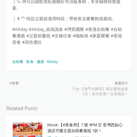
｜🔪 仲可以細歎黑松露鵝肝等頂級食材，享受極致味覺盛
宴。
｜👨‍🦳 特設父親節適用時段，帶爸爸去擦餐飽就最啱。
#KKday #KKday_就係識食 #灣景國際 #香港自助餐 #自助
餐優惠 #父親節慶祝 #生蠔任食 #鐵板燒 #家庭聚餐 #香港
美食 #高性價比
自助餐
飲食
優惠
KKday
較舊
較新的
Trip:【澳門水舞間】限定優惠低過
1折！食玩套票一次過滿足✨
Related Posts
Klook:【#美食周】7 號 9PM ⏰ 荃灣西如心
酒店可樂主題自助餐激抵 1折！