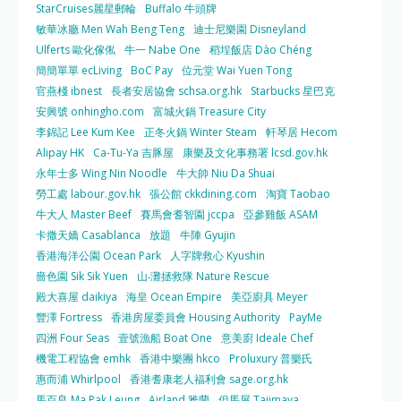
StarCruises麗星郵輪
Buffalo 牛頭牌
敏華冰廳 Men Wah Beng Teng
迪士尼樂園 Disneyland
Ulferts 歐化傢俬
牛一 Nabe One
稻埕飯店 Dào Chéng
簡簡單單 ecLiving
BoC Pay
位元堂 Wai Yuen Tong
官燕棧 ibnest
長者安居協會 schsa.org.hk
Starbucks 星巴克
安興號 onhingho.com
富城火鍋 Treasure City
李錦記 Lee Kum Kee
正冬火鍋 Winter Steam
軒琴居 Hecom
Alipay HK
Ca-Tu-Ya 吉豚屋
康樂及文化事務署 lcsd.gov.hk
永年士多 Wing Nin Noodle
牛大帥 Niu Da Shuai
勞工處 labour.gov.hk
張公館 ckkdining.com
淘寶 Taobao
牛大人 Master Beef
賽馬會耆智園 jccpa
亞參雞飯 ASAM
卡撒天嬌 Casablanca
放題
牛陣 Gyujin
香港海洋公園 Ocean Park
人字牌救心 Kyushin
嗇色園 Sik Sik Yuen
山‧灘拯救隊 Nature Rescue
殿大喜屋 daikiya
海皇 Ocean Empire
美亞廚具 Meyer
豐澤 Fortress
香港房屋委員會 Housing Authority
PayMe
四洲 Four Seas
壹號漁船 Boat One
意美廚 Ideale Chef
機電工程協會 emhk
香港中樂團 hkco
Proluxury 普樂氏
惠而浦 Whirlpool
香港耆康老人福利會 sage.org.hk
馬百良 Ma Pak Leung
Airland 雅蘭
但馬屋 Tajimaya