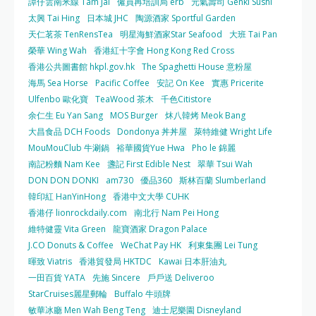
譚仔雲南米線 Tam Jai
僱員再培訓局 erb
元氣壽司 Genki Sushi
太興 Tai Hing
日本城 JHC
陶源酒家 Sportful Garden
天仁茗茶 TenRensTea
明星海鮮酒家Star Seafood
大班 Tai Pan
榮華 Wing Wah
香港紅十字會 Hong Kong Red Cross
香港公共圖書館 hkpl.gov.hk
The Spaghetti House 意粉屋
海馬 Sea Horse
Pacific Coffee
安記 On Kee
實惠 Pricerite
Ulfenbo 歐化寶
TeaWood 茶木
千色Citistore
余仁生 Eu Yan Sang
MOS Burger
炑八韓烤 Meok Bang
大昌食品 DCH Foods
Dondonya 丼丼屋
萊特維健 Wright Life
MouMouClub 牛涮鍋
裕華國貨Yue Hwa
Pho le 錦麗
南記粉麵 Nam Kee
盞記 First Edible Nest
翠華 Tsui Wah
DON DON DONKI
am730
優品360
斯林百蘭 Slumberland
韓印紅 HanYinHong
香港中文大學 CUHK
香港仔 lionrockdaily.com
南北行 Nam Pei Hong
維特健靈 Vita Green
龍寶酒家 Dragon Palace
J.CO Donuts & Coffee
WeChat Pay HK
利東集團 Lei Tung
暉致 Viatris
香港貿發局 HKTDC
Kawai 日本肝油丸
一田百貨 YATA
先施 Sincere
戶戶送 Deliveroo
StarCruises麗星郵輪
Buffalo 牛頭牌
敏華冰廳 Men Wah Beng Teng
迪士尼樂園 Disneyland