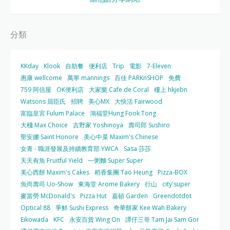
分類
KKday
Klook
自助餐
便利店
Trip
電影
7-Eleven
惠康 wellcome
萬寧 mannings
百佳 PARKnSHOP
免費
759 阿信屋
OK便利店
大家樂 Cafe de Coral
樓上 hkjebn
Watsons 屈臣氏
招聘
美心MX
大快活 Fairwood
富臨皇宮 Fulum Palace
鴻福堂Hung Fook Tong
大棧 Max Choice
吉野家 Yoshinoya
壽司郎 Sushiro
聖安娜 Saint Honore
美心中菜 Maxim's Chinese
女青 - 職涯發展及持續教育部 YWCA
Sasa 莎莎
天天有魚 Fruitful Yield
一粥麵 Super Super
美心西餅 Maxim's Cakes
稻香集團 Tao Heung
Pizza-BOX
魚尚壽司 Uo-Show
東海堂 Arome Bakery
行山
city'super
麥當勞 McDonald's
Pizza Hut
嘉頓 Garden
Greendotdot
Optical 88
爭鮮 Sushi Express
奇華餅家 Kee Wah Bakery
Eikowada
KFC
永安百貨 Wing On
譚仔三哥 Tam Jai Sam Gor