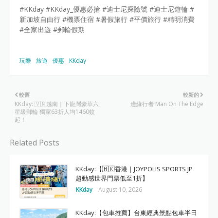
#KKday #KKday_優惠必搶 #迪士尼探險號 #迪士尼遊輪 #
新加坡自由行 #機票住宿 #暑假旅行 #平價旅行 #精明消費
#全家出遊 #郵輪假期
玩樂
旅遊
優惠
KKday
較舊
較新的
KKday: 🇻🇳越南｜下龍灣豪華六
邊緣行者 Man On The Edge
星級郵輪 獨家63折人均1460蚊
起！
Related Posts
KKday:【🇭🇰香港｜JOYPOLIS SPORTS JP
超動感世界門票低至1折】
KKday
-
August 10, 2026
KKday:【包車推薦】台東經典景點包車半日