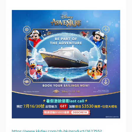
https://www.kkday.com/zh-hk/product/262755?