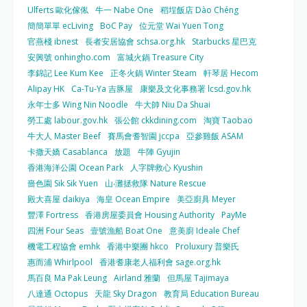
Ulferts 歐化傢俬
牛一 Nabe One
稻埕飯店 Dào Chéng
簡簡單單 ecLiving
BoC Pay
位元堂 Wai Yuen Tong
官燕棧 ibnest
長者安居協會 schsa.org.hk
Starbucks 星巴克
安興號 onhingho.com
富城火鍋 Treasure City
李錦記 Lee Kum Kee
正冬火鍋 Winter Steam
軒琴居 Hecom
Alipay HK
Ca-Tu-Ya 吉豚屋
康樂及文化事務署 lcsd.gov.hk
永年士多 Wing Nin Noodle
牛大帥 Niu Da Shuai
勞工處 labour.gov.hk
張公館 ckkdining.com
淘寶 Taobao
牛大人 Master Beef
賽馬會耆智園 jccpa
亞參雞飯 ASAM
卡撒天嬌 Casablanca
放題
牛陣 Gyujin
香港海洋公園 Ocean Park
人字牌救心 Kyushin
嗇色園 Sik Sik Yuen
山‧灘拯救隊 Nature Rescue
殿大喜屋 daikiya
海皇 Ocean Empire
美亞廚具 Meyer
豐澤 Fortress
香港房屋委員會 Housing Authority
PayMe
四洲 Four Seas
壹號漁船 Boat One
意美廚 Ideale Chef
機電工程協會 emhk
香港中樂團 hkco
Proluxury 普樂氏
惠而浦 Whirlpool
香港耆康老人福利會 sage.org.hk
馬百良 Ma Pak Leung
Airland 雅蘭
但馬屋 Tajimaya
八達通 Octopus
天龍 Sky Dragon
教育局 Education Bureau