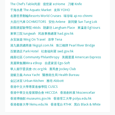
The Chef’s Table尚廚
億世家 ecHome
刀嘜 Knife
千海水產 The Aquatic Market
友和 YOHO
名勝世界郵輪Resorts World Cruises
味珍味 aji-no-chinmi
大昌行汽車 DCHMOTORS
安怡 Anlene
新同樂 Sun Tung Lok
新觀塘駕駛學院 nktds
朗豪坊 Langham Place
東瀛遊 Egl tours
東華三院 tungwah
民政事務總署 had.gov.hk
永安旅遊 Wing On Travel
添寧 Tena
港九藥房總商會 hkgcpl.com.hk
珠江橋牌 Pearl River Bridge
百樂酒店 Park Hotel
社會福利署 swd.gov.hk
織善社區 Community Philanthropy
美國運通 American Express
美麗華集團Mira eShop
自柔家居 Ego-Soft
華人廟宇委員會 ctc.org.hk
賽馬會 Jockey Club
遊艇主義 Aviva Yacht
醫務衛生局 Health Bureau
金記冰室 Urban Kitchen
雅培 Abbott
香港中文大學專業進修學院 CUSCS
香港中華文化發展聯合會 HKCCDA
香港創科展 hksciencefair
香港博物館 museums.gov.hk
香港理工大學 polyu.edu.hk
香港都會大學 hkmu.edu.hk
香港電台 RTHK
黑白 Black & White