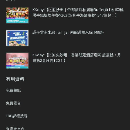
KKday:【🇭🇰沙田｜帝都酒店柏麗廳Buffet買1送1💥極
黑牛鐵板燒午餐$263位/和牛海鮮晚餐$347位起！】
譚仔雲南米線 Tam Jai: 兩碗過橋米線 $99起
KKday:【🇭🇰尖沙咀｜香港朗廷酒店唐閣 超震撼！月
餅第2盒只需$20！】
有用資料
免費報紙
免費電台
ERB課程搜尋
香港天文台