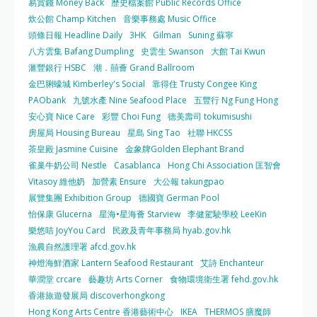
易賞錢 Money Back
歷史檔案館 Public Records Office
炊公館 Champ Kitchen
音樂事務處 Music Office
頭條日報 Headline Daily
3HK
Gilman
Suning 蘇寧
八方雲集 Bafang Dumpling
史雲生 Swanson
大館 Tai Kwun
滙豐銀行 HSBC
潮．囍薈 Grand Ballroom
金巴脷蠔城 Kimberley's Social
靠得住 Trusty Congee King
PAObank
九號水產 Nine Seafood Place
五豐行 Ng Fung Hong
安心寶 Nice Care
彩豐 Choi Fung
德美壽司 tokumisushi
房屋局 Housing Bureau
星島 Sing Tao
社聯 HKCSS
茶皇殿 Jasmine Cuisine
金象牌Golden Elephant Brand
雀巢牛奶公司 Nestle
Casablanca
Hong Chi Association 匡智會
Vitasoy 維他奶
加營素 Ensure
大公報 takungpao
展覽集團 Exhibition Group
德國寶 German Pool
怡保康 Glucerna
星海•星海薈 Starview
李健駕駛學校 LeeKin
樂悠咭 JoyYou Card
民政及青年事務局 hyab.gov.hk
漁農自然護理署 afcd.gov.hk
神燈海鮮酒家 Lantern Seafood Restaurant
艾詩 Enchanteur
華潤堂 crcare
藝趣坊 Arts Corner
食物環境衛生署 fehd.gov.hk
香港旅遊發展局 discoverhongkong
Hong Kong Arts Centre 香港藝術中心
IKEA
THERMOS 膳魔師