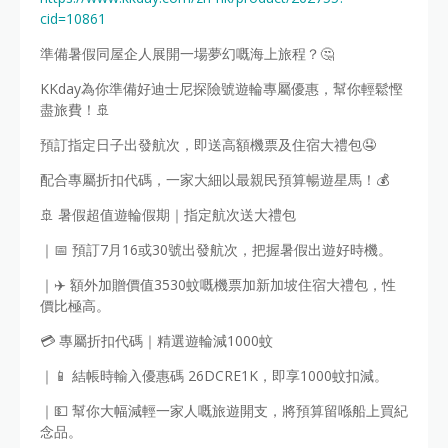
cid=10861
準備暑假同屋企人展開一場夢幻嘅海上旅程？🤔
KKday為你準備好迪士尼探險號遊輪專屬優惠，幫你輕鬆慳
盡旅費！🚢
預訂指定日子出發航次，即送高額機票及住宿大禮包🤤
配合專屬折扣代碼，一家大細以最親民預算暢遊星馬！💰
🚢 暑假超值遊輪假期｜指定航次送大禮包
｜📅 預訂7月16或30號出發航次，把握暑假出遊好時機。
｜✈️ 額外加贈價值3530蚊嘅機票加新加坡住宿大禮包，性
價比極高。
💳 專屬折扣代碼｜精選遊輪減1000蚊
｜📱 結帳時輸入優惠碼 26DCRE1K，即享1000蚊扣減。
｜💵 幫你大幅減輕一家人嘅旅遊開支，將預算留喺船上買紀
念品。