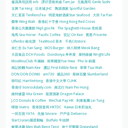
僱員再培訓局 erb
譚仔雲南米線 Tam Jai
元氣壽司 Genki Sushi
太興 Tai Hing
日本城 JHC
陶源酒家 Sportful Garden
天仁茗茶 TenRensTea
明星海鮮酒家Star Seafood
大班 Tai Pan
榮華 Wing Wah
香港紅十字會 Hong Kong Red Cross
香港公共圖書館 hkpl.gov.hk
The Spaghetti House 意粉屋
海馬 Sea Horse
Pacific Coffee
安記 On Kee
實惠 Pricerite
Ulfenbo 歐化寶
TeaWood 茶木
千色Citistore
余仁生 Eu Yan Sang
MOS Burger
炑八韓烤 Meok Bang
大昌食品 DCH Foods
Dondonya 丼丼屋
萊特維健 Wright Life
MouMouClub 牛涮鍋
裕華國貨Yue Hwa
Pho le 錦麗
南記粉麵 Nam Kee
盞記 First Edible Nest
翠華 Tsui Wah
DON DON DONKI
am730
優品360
斯林百蘭 Slumberland
韓印紅 HanYinHong
香港中文大學 CUHK
香港仔 lionrockdaily.com
南北行 Nam Pei Hong
維特健靈 Vita Green
龍寶酒家 Dragon Palace
J.CO Donuts & Coffee
WeChat Pay HK
利東集團 Lei Tung
暉致 Viatris
香港貿發局 HKTDC
Kawai 日本肝油丸
一田百貨 YATA
先施 Sincere
戶戶送 Deliveroo
StarCruises麗星郵輪
Buffalo 牛頭牌
敏華冰廳 Men Wah Beng Teng
迪士尼樂園 Disneyland