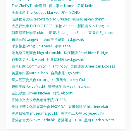
The Chef’s Table尚廚
億世家 ecHome
刀嘜 Knife
千海水產 The Aquatic Market
友和 YOHO
名勝世界郵輪Resorts World Cruises
味珍味 aji-no-chinmi
大昌行汽車 DCHMOTORS
安怡 Anlene
新同樂 Sun Tung Lok
新觀塘駕駛學院 nktds
朗豪坊 Langham Place
東瀛遊 Egl tours
東華三院 tungwah
民政事務總署 had.gov.hk
永安旅遊 Wing On Travel
添寧 Tena
港九藥房總商會 hkgcpl.com.hk
珠江橋牌 Pearl River Bridge
百樂酒店 Park Hotel
社會福利署 swd.gov.hk
織善社區 Community Philanthropy
美國運通 American Express
美麗華集團Mira eShop
自柔家居 Ego-Soft
華人廟宇委員會 ctc.org.hk
賽馬會 Jockey Club
遊艇主義 Aviva Yacht
醫務衛生局 Health Bureau
金記冰室 Urban Kitchen
雅培 Abbott
香港中文大學專業進修學院 CUSCS
香港中華文化發展聯合會 HKCCDA
香港創科展 hksciencefair
香港博物館 museums.gov.hk
香港理工大學 polyu.edu.hk
香港都會大學 hkmu.edu.hk
香港電台 RTHK
黑白 Black & White