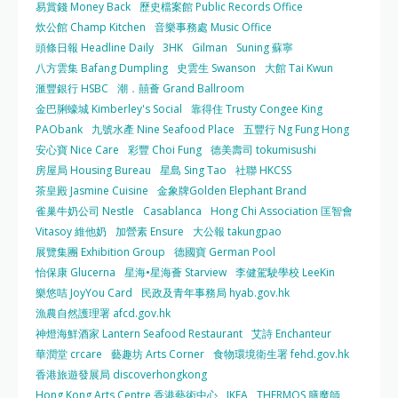
易賞錢 Money Back
歷史檔案館 Public Records Office
炊公館 Champ Kitchen
音樂事務處 Music Office
頭條日報 Headline Daily
3HK
Gilman
Suning 蘇寧
八方雲集 Bafang Dumpling
史雲生 Swanson
大館 Tai Kwun
滙豐銀行 HSBC
潮．囍薈 Grand Ballroom
金巴脷蠔城 Kimberley's Social
靠得住 Trusty Congee King
PAObank
九號水產 Nine Seafood Place
五豐行 Ng Fung Hong
安心寶 Nice Care
彩豐 Choi Fung
德美壽司 tokumisushi
房屋局 Housing Bureau
星島 Sing Tao
社聯 HKCSS
茶皇殿 Jasmine Cuisine
金象牌Golden Elephant Brand
雀巢牛奶公司 Nestle
Casablanca
Hong Chi Association 匡智會
Vitasoy 維他奶
加營素 Ensure
大公報 takungpao
展覽集團 Exhibition Group
德國寶 German Pool
怡保康 Glucerna
星海•星海薈 Starview
李健駕駛學校 LeeKin
樂悠咭 JoyYou Card
民政及青年事務局 hyab.gov.hk
漁農自然護理署 afcd.gov.hk
神燈海鮮酒家 Lantern Seafood Restaurant
艾詩 Enchanteur
華潤堂 crcare
藝趣坊 Arts Corner
食物環境衛生署 fehd.gov.hk
香港旅遊發展局 discoverhongkong
Hong Kong Arts Centre 香港藝術中心
IKEA
THERMOS 膳魔師