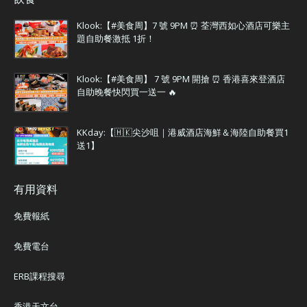
Klook:【#美食周】7 號 9PM ⏰ 荃灣西如心酒店可樂主
題自助餐激抵 1折！
Klook:【#美食周】 7 號 9PM 開搶 ⏰ 香港喜來登酒店
自助晚餐快閃買一送一 🔥
KKday:【🇭🇰尖沙咀｜港威酒店海鮮＆海陸自助餐買1
送1】
有用資料
免費報紙
免費電台
ERB課程搜尋
香港天文台