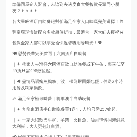
準備同屋企人聚會，未諗到去邊度食大餐犒賞長輩同小朋
友？👨‍👩‍👧‍👦
各大星級酒店自助餐絕對係滿足全家人口味嘅完美選擇！🥂
豐富環球海鮮配合多款超值折扣，最適合一家大細去慶祝🦀
包保全家人都可以享受愉快溫馨嘅用餐時光！💖
🍽️ 慰勞長輩完美首選｜六國酒店自助餐
｜👨 帶家人去灣仔六國酒店歎自助晚餐或下午茶，專享低至
45折只需498蚊位起。
｜🥩 盡情品嚐鮑魚鴨掌、波士頓龍蝦同麵包蟹，仲送2小時
用餐及獨家暢飲。
🦐 滿足全家極致味蕾｜將軍澳半自助晚餐
｜👧 九龍東酒店半自助晚餐買1送1，人均只需257蚊起。
｜👦 一家大細歎盡牛柳、羊架、比目魚、油封鴨髀同海鮮意
大利飯，大人更包紅白酒。
💳 減輕家庭開支負擔｜下午3點準時開賣