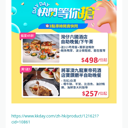
https://www.kkday.com/zh-hk/product/121621?
cid=10861