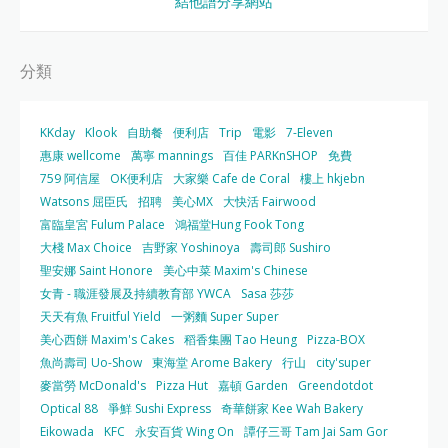
結他譜分享網站
分類
KKday
Klook
自助餐
便利店
Trip
電影
7-Eleven
惠康 wellcome
萬寧 mannings
百佳 PARKnSHOP
免費
759 阿信屋
OK便利店
大家樂 Cafe de Coral
樓上 hkjebn
Watsons 屈臣氏
招聘
美心MX
大快活 Fairwood
富臨皇宮 Fulum Palace
鴻福堂Hung Fook Tong
大棧 Max Choice
吉野家 Yoshinoya
壽司郎 Sushiro
聖安娜 Saint Honore
美心中菜 Maxim's Chinese
女青 - 職涯發展及持續教育部 YWCA
Sasa 莎莎
天天有魚 Fruitful Yield
一粥麵 Super Super
美心西餅 Maxim's Cakes
稻香集團 Tao Heung
Pizza-BOX
魚尚壽司 Uo-Show
東海堂 Arome Bakery
行山
city'super
麥當勞 McDonald's
Pizza Hut
嘉頓 Garden
Greendotdot
Optical 88
爭鮮 Sushi Express
奇華餅家 Kee Wah Bakery
Eikowada
KFC
永安百貨 Wing On
譚仔三哥 Tam Jai Sam Gor