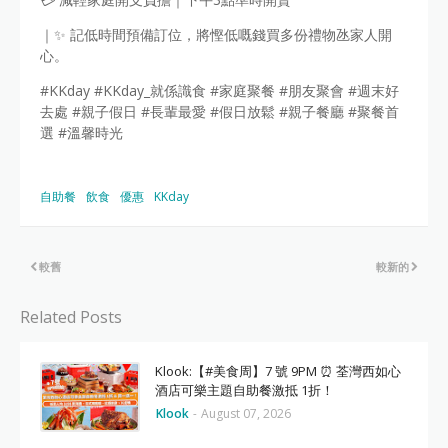
｜✨ 記低時間預備訂位，將慳低嘅錢買多份禮物氹家人開
心。
#KKday #KKday_就係識食 #家庭聚餐 #朋友聚會 #週末好
去處 #親子假日 #長輩最愛 #假日放鬆 #親子餐廳 #聚餐首
選 #溫馨時光
自助餐
飲食
優惠
KKday
較舊
較新的
Related Posts
Klook:【#美食周】7 號 9PM ⏰ 荃灣西如心
酒店可樂主題自助餐激抵 1折！
Klook
-
August 07, 2026