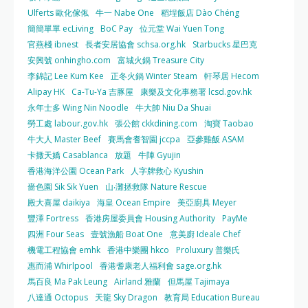
Ulferts 歐化傢俬
牛一 Nabe One
稻埕飯店 Dào Chéng
簡簡單單 ecLiving
BoC Pay
位元堂 Wai Yuen Tong
官燕棧 ibnest
長者安居協會 schsa.org.hk
Starbucks 星巴克
安興號 onhingho.com
富城火鍋 Treasure City
李錦記 Lee Kum Kee
正冬火鍋 Winter Steam
軒琴居 Hecom
Alipay HK
Ca-Tu-Ya 吉豚屋
康樂及文化事務署 lcsd.gov.hk
永年士多 Wing Nin Noodle
牛大帥 Niu Da Shuai
勞工處 labour.gov.hk
張公館 ckkdining.com
淘寶 Taobao
牛大人 Master Beef
賽馬會耆智園 jccpa
亞參雞飯 ASAM
卡撒天嬌 Casablanca
放題
牛陣 Gyujin
香港海洋公園 Ocean Park
人字牌救心 Kyushin
嗇色園 Sik Sik Yuen
山‧灘拯救隊 Nature Rescue
殿大喜屋 daikiya
海皇 Ocean Empire
美亞廚具 Meyer
豐澤 Fortress
香港房屋委員會 Housing Authority
PayMe
四洲 Four Seas
壹號漁船 Boat One
意美廚 Ideale Chef
機電工程協會 emhk
香港中樂團 hkco
Proluxury 普樂氏
惠而浦 Whirlpool
香港耆康老人福利會 sage.org.hk
馬百良 Ma Pak Leung
Airland 雅蘭
但馬屋 Tajimaya
八達通 Octopus
天龍 Sky Dragon
教育局 Education Bureau