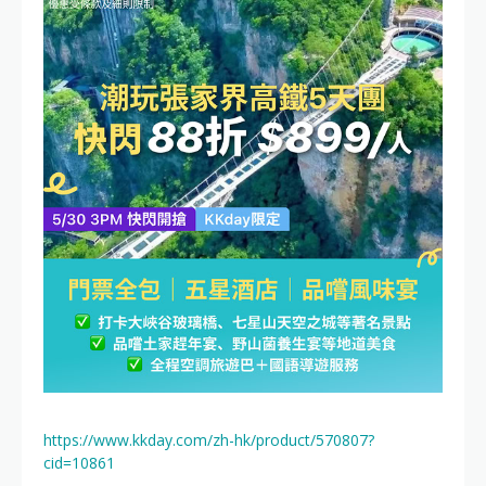
https://www.kkday.com/zh-hk/product/570807?
cid=10861