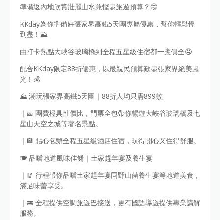
準備返內地欣賞壯麗山水兼慳盡旅遊預算？🤔
KKday為你準備好張家界高鐵5天團專屬優惠，幫你輕鬆慳
到盡！⛰️
由打卡熱點大峽谷玻璃橋到全程五星級住宿都一應俱全🤤
配合KKday限定88折優惠，以最親民預算歎盡張家界絕美風
光！💰
⛰️ 潮玩張家界高鐵5天團｜88折人均只需899蚊
｜🎫 團費極具性價比，門票全包帶你暢遊大峽谷玻璃橋及七
星山天空之城等著名景點。
｜🏨 貼心包辦全程五星級酒店住宿，玩得開心又住得舒服。
🍽️ 品嚐地道風味佳餚｜土家趕年宴及養生宴
｜🥢 行程帶你品嚐土家趕年宴同野山菌養生宴等地道美食，
滿足味蕾享受。
｜🚌 全程提供空調旅遊巴接送，更有國語導遊提供專業講解
服務。