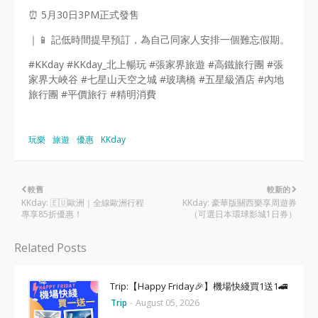
⏰ 5月30日3PM正式發售
｜📱 記低時間提早預訂，為自己同家人安排一個難忘假期。
#KKday #KKday_北上暢玩 #張家界旅遊 #高鐵旅行團 #張
家界大峽谷 #七星山天空之城 #玻璃橋 #五星級酒店 #內地
旅行團 #平價旅行 #精明消費
玩樂
旅遊
優惠
KKday
較舊
較新的
KKday: 🇪🇺歐洲｜全線歐洲行程
KKday: 豪華版關西樂享周遊券
專享85折優惠！
（可選日本環球影城1日券）
Related Posts
Trip:【Happy Friday🎉】機場快綫買1送1🚄
Trip
-
August 05, 2026