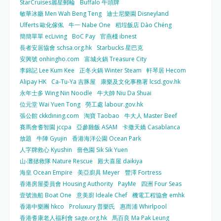
StarCruises麗星郵輪
Buffalo 牛頭牌
敏華冰廳 Men Wah Beng Teng
迪士尼樂園 Disneyland
Ulferts 歐化傢俬
牛一 Nabe One
稻埕飯店 Dào Chéng
簡簡單單 ecLiving
BoC Pay
官燕棧 ibnest
長者安居協會 schsa.org.hk
Starbucks 星巴克
安興號 onhingho.com
富城火鍋 Treasure City
李錦記 Lee Kum Kee
正冬火鍋 Winter Steam
軒琴居 Hecom
Alipay HK
Ca-Tu-Ya 吉豚屋
康樂及文化事務署 lcsd.gov.hk
永年士多 Wing Nin Noodle
牛大帥 Niu Da Shuai
位元堂 Wai Yuen Tong
勞工處 labour.gov.hk
張公館 ckkdining.com
淘寶 Taobao
牛大人 Master Beef
賽馬會耆智園 jccpa
亞參雞飯 ASAM
卡撒天嬌 Casablanca
放題
牛陣 Gyujin
香港海洋公園 Ocean Park
人字牌救心 Kyushin
嗇色園 Sik Sik Yuen
山‧灘拯救隊 Nature Rescue
殿大喜屋 daikiya
海皇 Ocean Empire
美亞廚具 Meyer
豐澤 Fortress
香港房屋委員會 Housing Authority
PayMe
四洲 Four Seas
壹號漁船 Boat One
意美廚 Ideale Chef
機電工程協會 emhk
香港中樂團 hkco
Proluxury 普樂氏
惠而浦 Whirlpool
香港耆康老人福利會 sage.org.hk
馬百良 Ma Pak Leung