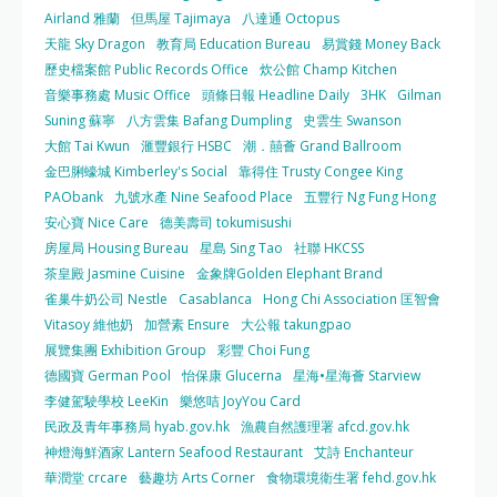
Airland 雅蘭
但馬屋 Tajimaya
八達通 Octopus
天龍 Sky Dragon
教育局 Education Bureau
易賞錢 Money Back
歷史檔案館 Public Records Office
炊公館 Champ Kitchen
音樂事務處 Music Office
頭條日報 Headline Daily
3HK
Gilman
Suning 蘇寧
八方雲集 Bafang Dumpling
史雲生 Swanson
大館 Tai Kwun
滙豐銀行 HSBC
潮．囍薈 Grand Ballroom
金巴脷蠔城 Kimberley's Social
靠得住 Trusty Congee King
PAObank
九號水產 Nine Seafood Place
五豐行 Ng Fung Hong
安心寶 Nice Care
德美壽司 tokumisushi
房屋局 Housing Bureau
星島 Sing Tao
社聯 HKCSS
茶皇殿 Jasmine Cuisine
金象牌Golden Elephant Brand
雀巢牛奶公司 Nestle
Casablanca
Hong Chi Association 匡智會
Vitasoy 維他奶
加營素 Ensure
大公報 takungpao
展覽集團 Exhibition Group
彩豐 Choi Fung
德國寶 German Pool
怡保康 Glucerna
星海•星海薈 Starview
李健駕駛學校 LeeKin
樂悠咭 JoyYou Card
民政及青年事務局 hyab.gov.hk
漁農自然護理署 afcd.gov.hk
神燈海鮮酒家 Lantern Seafood Restaurant
艾詩 Enchanteur
華潤堂 crcare
藝趣坊 Arts Corner
食物環境衛生署 fehd.gov.hk