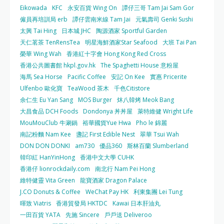
Eikowada
KFC
永安百貨 Wing On
譚仔三哥 Tam Jai Sam Gor
僱員再培訓局 erb
譚仔雲南米線 Tam Jai
元氣壽司 Genki Sushi
太興 Tai Hing
日本城 JHC
陶源酒家 Sportful Garden
天仁茗茶 TenRensTea
明星海鮮酒家Star Seafood
大班 Tai Pan
榮華 Wing Wah
香港紅十字會 Hong Kong Red Cross
香港公共圖書館 hkpl.gov.hk
The Spaghetti House 意粉屋
海馬 Sea Horse
Pacific Coffee
安記 On Kee
實惠 Pricerite
Ulfenbo 歐化寶
TeaWood 茶木
千色Citistore
余仁生 Eu Yan Sang
MOS Burger
炑八韓烤 Meok Bang
大昌食品 DCH Foods
Dondonya 丼丼屋
萊特維健 Wright Life
MouMouClub 牛涮鍋
裕華國貨Yue Hwa
Pho le 錦麗
南記粉麵 Nam Kee
盞記 First Edible Nest
翠華 Tsui Wah
DON DON DONKI
am730
優品360
斯林百蘭 Slumberland
韓印紅 HanYinHong
香港中文大學 CUHK
香港仔 lionrockdaily.com
南北行 Nam Pei Hong
維特健靈 Vita Green
龍寶酒家 Dragon Palace
J.CO Donuts & Coffee
WeChat Pay HK
利東集團 Lei Tung
暉致 Viatris
香港貿發局 HKTDC
Kawai 日本肝油丸
一田百貨 YATA
先施 Sincere
戶戶送 Deliveroo