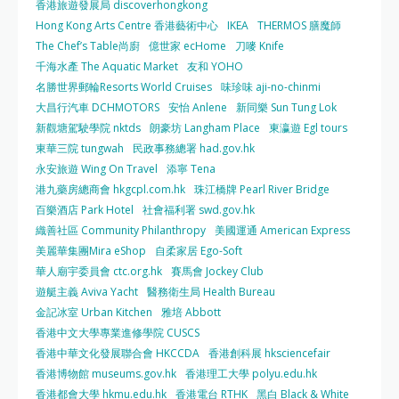
香港旅遊發展局 discoverhongkong
Hong Kong Arts Centre 香港藝術中心
IKEA
THERMOS 膳魔師
The Chef’s Table尚廚
億世家 ecHome
刀嘜 Knife
千海水產 The Aquatic Market
友和 YOHO
名勝世界郵輪Resorts World Cruises
味珍味 aji-no-chinmi
大昌行汽車 DCHMOTORS
安怡 Anlene
新同樂 Sun Tung Lok
新觀塘駕駛學院 nktds
朗豪坊 Langham Place
東瀛遊 Egl tours
東華三院 tungwah
民政事務總署 had.gov.hk
永安旅遊 Wing On Travel
添寧 Tena
港九藥房總商會 hkgcpl.com.hk
珠江橋牌 Pearl River Bridge
百樂酒店 Park Hotel
社會福利署 swd.gov.hk
織善社區 Community Philanthropy
美國運通 American Express
美麗華集團Mira eShop
自柔家居 Ego-Soft
華人廟宇委員會 ctc.org.hk
賽馬會 Jockey Club
遊艇主義 Aviva Yacht
醫務衛生局 Health Bureau
金記冰室 Urban Kitchen
雅培 Abbott
香港中文大學專業進修學院 CUSCS
香港中華文化發展聯合會 HKCCDA
香港創科展 hksciencefair
香港博物館 museums.gov.hk
香港理工大學 polyu.edu.hk
香港都會大學 hkmu.edu.hk
香港電台 RTHK
黑白 Black & White