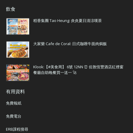
飲食
稻香集團 Tao Heung: 炎炎夏日清涼嘆茶
大家樂 Cafe de Coral: 日式咖喱牛面肉焗飯
Klook:【#美食周】 6號 12NN ⏰ 佐敦恆豐酒店紅煙窗
餐廳自助晚餐買一送一 🚀
有用資料
免費報紙
免費電台
ERB課程搜尋