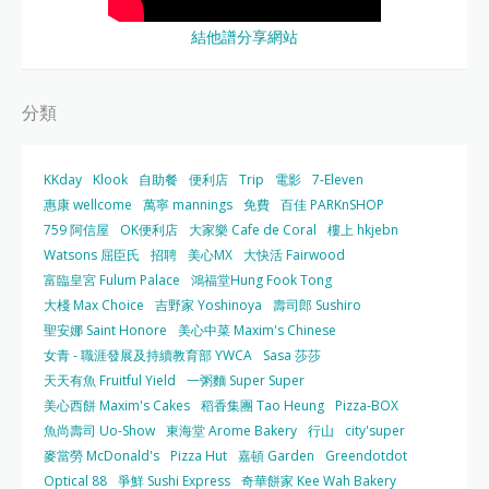
結他譜分享網站
分類
KKday
Klook
自助餐
便利店
Trip
電影
7-Eleven
惠康 wellcome
萬寧 mannings
免費
百佳 PARKnSHOP
759 阿信屋
OK便利店
大家樂 Cafe de Coral
樓上 hkjebn
Watsons 屈臣氏
招聘
美心MX
大快活 Fairwood
富臨皇宮 Fulum Palace
鴻福堂Hung Fook Tong
大棧 Max Choice
吉野家 Yoshinoya
壽司郎 Sushiro
聖安娜 Saint Honore
美心中菜 Maxim's Chinese
女青 - 職涯發展及持續教育部 YWCA
Sasa 莎莎
天天有魚 Fruitful Yield
一粥麵 Super Super
美心西餅 Maxim's Cakes
稻香集團 Tao Heung
Pizza-BOX
魚尚壽司 Uo-Show
東海堂 Arome Bakery
行山
city'super
麥當勞 McDonald's
Pizza Hut
嘉頓 Garden
Greendotdot
Optical 88
爭鮮 Sushi Express
奇華餅家 Kee Wah Bakery