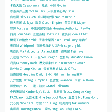
卡撒天嬌 Casablanca
放題
牛陣 Gyujin
香港海洋公園 Ocean Park
人字牌救心 Kyushin
嗇色園 Sik Sik Yuen
山‧灘拯救隊 Nature Rescue
殿大喜屋 daikiya
海皇 Ocean Empire
美亞廚具 Meyer
豐澤 Fortress
香港房屋委員會 Housing Authority
PayMe
四洲 Four Seas
壹號漁船 Boat One
意美廚 Ideale Chef
機電工程協會 emhk
香港中樂團 hkco
Proluxury 普樂氏
惠而浦 Whirlpool
香港耆康老人福利會 sage.org.hk
馬百良 Ma Pak Leung
Airland 雅蘭
但馬屋 Tajimaya
八達通 Octopus
天龍 Sky Dragon
教育局 Education Bureau
易賞錢 Money Back
歷史檔案館 Public Records Office
炊公館 Champ Kitchen
音樂事務處 Music Office
頭條日報 Headline Daily
3HK
Gilman
Suning 蘇寧
八方雲集 Bafang Dumpling
史雲生 Swanson
大館 Tai Kwun
滙豐銀行 HSBC
潮．囍薈 Grand Ballroom
金巴脷蠔城 Kimberley's Social
靠得住 Trusty Congee King
PAObank
九號水產 Nine Seafood Place
五豐行 Ng Fung Hong
安心寶 Nice Care
彩豐 Choi Fung
德美壽司 tokumisushi
房屋局 Housing Bureau
星島 Sing Tao
社聯 HKCSS