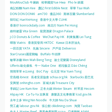
MouMouClub 牛涮鍋
裕華國貨Yue Hwa
Pho le 錦麗
南記粉麵 Nam Kee
盞記 First Edible Nest
翠華 Tsui Wah
DON DON DONKI
am730
優品360
斯林百蘭 Slumberland
韓印紅 HanYinHong
香港中文大學 CUHK
香港仔 lionrockdaily.com
南北行 Nam Pei Hong
維特健靈 Vita Green
龍寶酒家 Dragon Palace
J.CO Donuts & Coffee
WeChat Pay HK
利東集團 Lei Tung
暉致 Viatris
香港貿發局 HKTDC
Kawai 日本肝油丸
一田百貨 YATA
先施 Sincere
戶戶送 Deliveroo
StarCruises麗星郵輪
Buffalo 牛頭牌
敏華冰廳 Men Wah Beng Teng
迪士尼樂園 Disneyland
Ulferts 歐化傢俬
牛一 Nabe One
稻埕飯店 Dào Chéng
簡簡單單 ecLiving
BoC Pay
位元堂 Wai Yuen Tong
官燕棧 ibnest
長者安居協會 schsa.org.hk
Starbucks 星巴克
安興號 onhingho.com
富城火鍋 Treasure City
李錦記 Lee Kum Kee
正冬火鍋 Winter Steam
軒琴居 Hecom
Alipay HK
Ca-Tu-Ya 吉豚屋
康樂及文化事務署 lcsd.gov.hk
永年士多 Wing Nin Noodle
牛大帥 Niu Da Shuai
勞工處 labour.gov.hk
張公館 ckkdining.com
淘寶 Taobao
牛大人 Master Beef
賽馬會耆智園 jccpa
亞參雞飯 ASAM