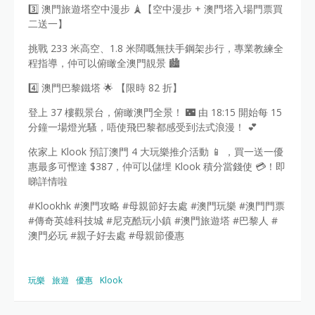
3️⃣ 澳門旅遊塔空中漫步 🗼【空中漫步 + 澳門塔入場門票買
二送一】
挑戰 233 米高空、1.8 米闊嘅無扶手鋼架步行，專業教練全
程指導，仲可以俯瞰全澳門靚景 🏙️
4️⃣ 澳門巴黎鐵塔 🌟 【限時 82 折】
登上 37 樓觀景台，俯瞰澳門全景！ 🌃 由 18:15 開始每 15
分鐘一場燈光騷，唔使飛巴黎都感受到法式浪漫！ 💕
依家上 Klook 預訂澳門 4 大玩樂推介活動 📱 ，買一送一優
惠最多可慳達 $387，仲可以儲埋 Klook 積分當錢使 💳！即
睇詳情啦
#Klookhk #澳門攻略 #母親節好去處 #澳門玩樂 #澳門門票
#傳奇英雄科技城 #尼克酷玩小鎮 #澳門旅遊塔 #巴黎人 #
澳門必玩 #親子好去處 #母親節優惠
玩樂
旅遊
優惠
Klook