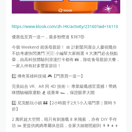
https://www.klook.com/zh-HK/activity/23160?aid=16110
優惠低至買一送一，最多勁慳達 $387😍
今個 Weekend 就係母親節！ 📅 計劃緊同屋企人慶祝嘅你
不妨考慮快閃澳門 🇲🇴 小編幫大家精選 4 大澳門必去熱點
🎡，由高科技體驗到浪漫打卡都有 📸，除咗食母親節大餐，
一家人仲有好多豐富節目！
1️⃣ 傳奇英雄科技城 🎮【門票買一送一】
完美結合 VR、AR 同 4D 技術 ✨ 專業級嘅感官震撼！帶媽
咪體驗極限運動 🏂 或賽車 🏎️，保證眼界大開
2️⃣ 尼克酷玩小鎮 🏰【2小時親子2大1小入場門票｜限時 9
折】
2 萬呎超大空間，唔只有刺激嘅 8 米飛索 ，亦有 DIY 手作
坊 ✂️ 更提供媽媽專屬休息區，全家大細都照顧到 👨‍👩‍👧‍👦