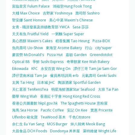
富臨皇宮 Fulum Palace
鴻福堂Hung Fook Tong
大棧 Max Choice
吉野家 Yoshinoya
壽司郎 Sushiro
聖安娜 Saint Honore
美心中菜 Maxim's Chinese
女青 - 職涯發展及持續教育部 YWCA
Sasa 莎莎
天天有魚 Fruitful Yield
一粥麵 Super Super
美心西餅 Maxim's Cakes
稻香集團 Tao Heung
Pizza-BOX
魚尚壽司 Uo-Show
東海堂 Arome Bakery
行山
city'super
麥當勞 McDonald's
Pizza Hut
嘉頓 Garden
Greendotdot
Optical 88
爭鮮 Sushi Express
奇華餅家 Kee Wah Bakery
Eikowada
KFC
永安百貨 Wing On
譚仔三哥 Tam Jai Sam Gor
譚仔雲南米線 Tam Jai
僱員再培訓局 erb
元氣壽司 Genki Sushi
太興 Tai Hing
日本城 JHC
陶源酒家 Sportful Garden
天仁茗茶 TenRensTea
明星海鮮酒家Star Seafood
大班 Tai Pan
榮華 Wing Wah
香港紅十字會 Hong Kong Red Cross
香港公共圖書館 hkpl.gov.hk
The Spaghetti House 意粉屋
海馬 Sea Horse
Pacific Coffee
安記 On Kee
實惠 Pricerite
Ulfenbo 歐化寶
TeaWood 茶木
千色Citistore
余仁生 Eu Yan Sang
MOS Burger
炑八韓烤 Meok Bang
大昌食品 DCH Foods
Dondonya 丼丼屋
萊特維健 Wright Life