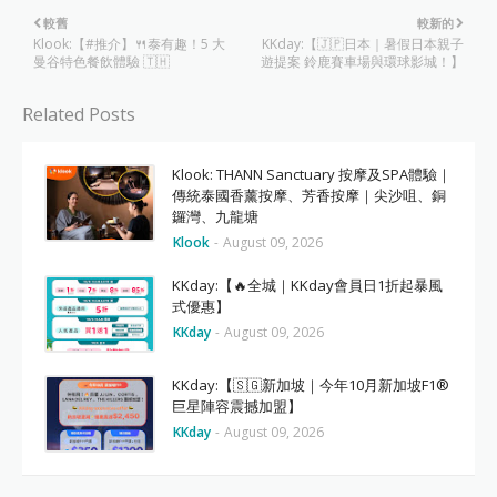
較舊
較新的
Klook:【#推介】🍴泰有趣！5 大
KKday:【🇯🇵日本｜暑假日本親子
曼谷特色餐飲體驗 🇹🇭
遊提案 鈴鹿賽車場與環球影城！】
Related Posts
Klook: THANN Sanctuary 按摩及SPA體驗｜
傳統泰國香薰按摩、芳香按摩｜尖沙咀、銅
鑼灣、九龍塘
Klook
-
August 09, 2026
KKday:【🔥全城｜KKday會員日1折起暴風
式優惠】
KKday
-
August 09, 2026
KKday:【🇸🇬新加坡｜今年10月新加坡F1®
巨星陣容震撼加盟】
KKday
-
August 09, 2026