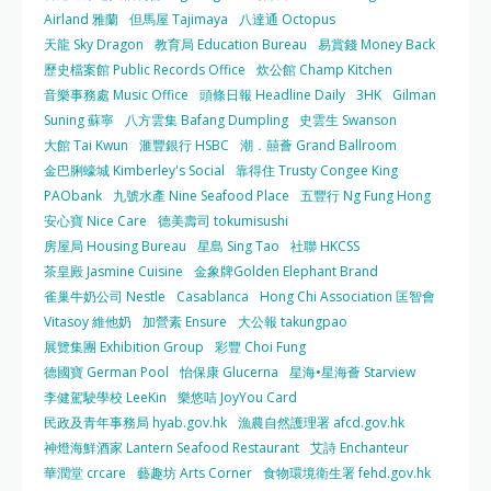
Airland 雅蘭
但馬屋 Tajimaya
八達通 Octopus
天龍 Sky Dragon
教育局 Education Bureau
易賞錢 Money Back
歷史檔案館 Public Records Office
炊公館 Champ Kitchen
音樂事務處 Music Office
頭條日報 Headline Daily
3HK
Gilman
Suning 蘇寧
八方雲集 Bafang Dumpling
史雲生 Swanson
大館 Tai Kwun
滙豐銀行 HSBC
潮．囍薈 Grand Ballroom
金巴脷蠔城 Kimberley's Social
靠得住 Trusty Congee King
PAObank
九號水產 Nine Seafood Place
五豐行 Ng Fung Hong
安心寶 Nice Care
德美壽司 tokumisushi
房屋局 Housing Bureau
星島 Sing Tao
社聯 HKCSS
茶皇殿 Jasmine Cuisine
金象牌Golden Elephant Brand
雀巢牛奶公司 Nestle
Casablanca
Hong Chi Association 匡智會
Vitasoy 維他奶
加營素 Ensure
大公報 takungpao
展覽集團 Exhibition Group
彩豐 Choi Fung
德國寶 German Pool
怡保康 Glucerna
星海•星海薈 Starview
李健駕駛學校 LeeKin
樂悠咭 JoyYou Card
民政及青年事務局 hyab.gov.hk
漁農自然護理署 afcd.gov.hk
神燈海鮮酒家 Lantern Seafood Restaurant
艾詩 Enchanteur
華潤堂 crcare
藝趣坊 Arts Corner
食物環境衛生署 fehd.gov.hk