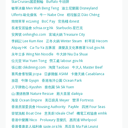
StarCruises麗星郵輪
Buffalo 牛頭牌
敏華冰廳 Men Wah Beng Teng
迪士尼樂園 Disneyland
Ulferts 歐化傢俬
牛一 Nabe One
稻埕飯店 Dào Chéng
簡簡單單 ecLiving
BoC Pay
官燕棧 ibnest
長者安居協會 schsa.org.hk
Starbucks 星巴克
安興號 onhingho.com
富城火鍋 Treasure City
李錦記 Lee Kum Kee
正冬火鍋 Winter Steam
軒琴居 Hecom
Alipay HK
Ca-Tu-Ya 吉豚屋
康樂及文化事務署 lcsd.gov.hk
永年士多 Wing Nin Noodle
牛大帥 Niu Da Shuai
位元堂 Wai Yuen Tong
勞工處 labour.gov.hk
張公館 ckkdining.com
淘寶 Taobao
牛大人 Master Beef
賽馬會耆智園 jccpa
亞參雞飯 ASAM
卡撒天嬌 Casablanca
放題
牛陣 Gyujin
香港海洋公園 Ocean Park
人字牌救心 Kyushin
嗇色園 Sik Sik Yuen
山‧灘拯救隊 Nature Rescue
殿大喜屋 daikiya
海皇 Ocean Empire
美亞廚具 Meyer
豐澤 Fortress
香港房屋委員會 Housing Authority
PayMe
四洲 Four Seas
壹號漁船 Boat One
意美廚 Ideale Chef
機電工程協會 emhk
香港中樂團 hkco
Proluxury 普樂氏
惠而浦 Whirlpool
香港耆康老人福利會 sage.org.hk
馬百良 Ma Pak Leung