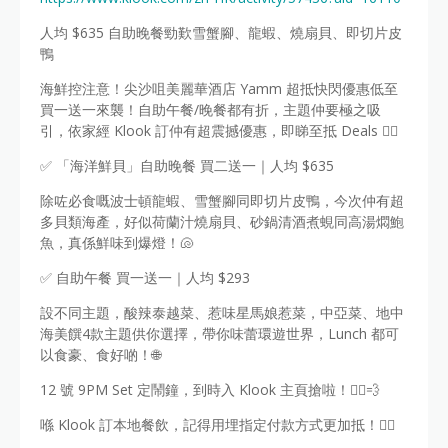
人均 $635 自助晚餐勁歎雪蟹腳、龍蝦、燒扇貝、即切片皮
鴨
海鮮控注意！尖沙咀美麗華酒店 Yamm 超抵快閃優惠低至
買一送一來襲！自助午餐/晚餐都有折，主題仲要極之吸
引，依家經 Klook 訂仲有超震撼優惠，即睇至抵 Deals 👇🏻
✅ 「海洋鮮貝」自助晚餐 買二送一｜人均 $635
除咗必食嘅波士頓龍蝦、雪蟹腳同即切片皮鴨，今次仲有超
多貝類海產，好似荷蘭汁燒扇貝、砂鍋清酒煮蜆同高湯燜鮑
魚，真係鮮味到爆燈！🐚
✅ 自助午餐 買一送一｜人均 $293
設不同主題，酸辣泰越菜、惹味星馬娘惹菜，中亞菜、地中
海美饌4款主題供你選擇，帶你味蕾環遊世界，Lunch 都可
以食豪、食好啲！🌐
12 號 9PM Set 定鬧鐘，到時入 Klook 主頁搶啦！🏃‍♂️💨
喺 Klook 訂本地餐飲，記得用埋指定付款方式更加抵！👇🏼