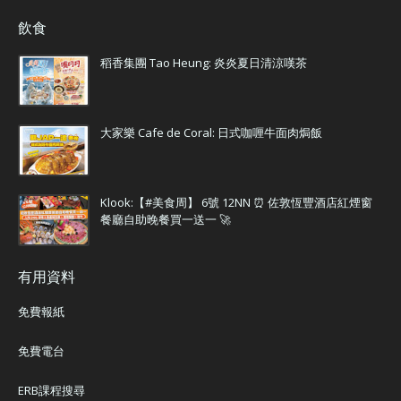
飲食
稻香集團 Tao Heung: 炎炎夏日清涼嘆茶
大家樂 Cafe de Coral: 日式咖喱牛面肉焗飯
Klook:【#美食周】 6號 12NN ⏰ 佐敦恆豐酒店紅煙窗
餐廳自助晚餐買一送一 🚀
有用資料
免費報紙
免費電台
ERB課程搜尋