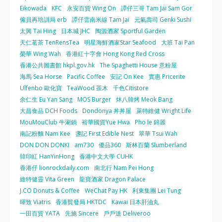
Eikowada
KFC
永安百貨 Wing On
譚仔三哥 Tam Jai Sam Gor
僱員再培訓局 erb
譚仔雲南米線 Tam Jai
元氣壽司 Genki Sushi
太興 Tai Hing
日本城 JHC
陶源酒家 Sportful Garden
天仁茗茶 TenRensTea
明星海鮮酒家Star Seafood
大班 Tai Pan
榮華 Wing Wah
香港紅十字會 Hong Kong Red Cross
香港公共圖書館 hkpl.gov.hk
The Spaghetti House 意粉屋
海馬 Sea Horse
Pacific Coffee
安記 On Kee
實惠 Pricerite
Ulfenbo 歐化寶
TeaWood 茶木
千色Citistore
余仁生 Eu Yan Sang
MOS Burger
炑八韓烤 Meok Bang
大昌食品 DCH Foods
Dondonya 丼丼屋
萊特維健 Wright Life
MouMouClub 牛涮鍋
裕華國貨Yue Hwa
Pho le 錦麗
南記粉麵 Nam Kee
盞記 First Edible Nest
翠華 Tsui Wah
DON DON DONKI
am730
優品360
斯林百蘭 Slumberland
韓印紅 HanYinHong
香港中文大學 CUHK
香港仔 lionrockdaily.com
南北行 Nam Pei Hong
維特健靈 Vita Green
龍寶酒家 Dragon Palace
J.CO Donuts & Coffee
WeChat Pay HK
利東集團 Lei Tung
暉致 Viatris
香港貿發局 HKTDC
Kawai 日本肝油丸
一田百貨 YATA
先施 Sincere
戶戶送 Deliveroo