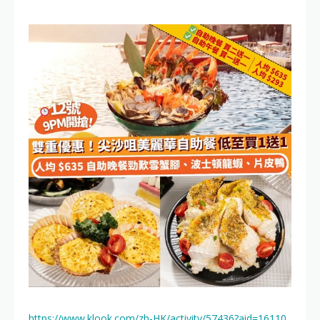
https://www.klook.com/zh-HK/activity/57436?aid=16110