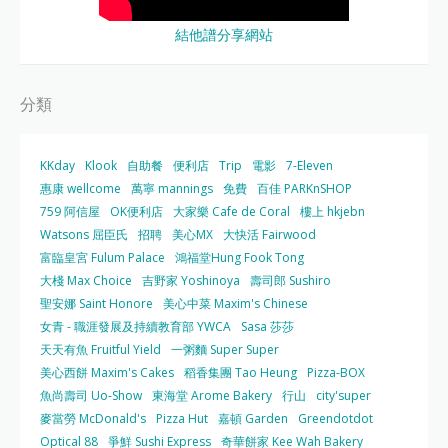
結他譜分享網站
分類
KKday
Klook
自助餐
便利店
Trip
電影
7-Eleven
惠康 wellcome
萬寧 mannings
免費
百佳 PARKnSHOP
759 阿信屋
OK便利店
大家樂 Cafe de Coral
樓上 hkjebn
Watsons 屈臣氏
招聘
美心MX
大快活 Fairwood
富臨皇宮 Fulum Palace
鴻福堂Hung Fook Tong
大棧 Max Choice
吉野家 Yoshinoya
壽司郎 Sushiro
聖安娜 Saint Honore
美心中菜 Maxim's Chinese
女青 - 職涯發展及持續教育部 YWCA
Sasa 莎莎
天天有魚 Fruitful Yield
一粥麵 Super Super
美心西餅 Maxim's Cakes
稻香集團 Tao Heung
Pizza-BOX
魚尚壽司 Uo-Show
東海堂 Arome Bakery
行山
city'super
麥當勞 McDonald's
Pizza Hut
嘉頓 Garden
Greendotdot
Optical 88
爭鮮 Sushi Express
奇華餅家 Kee Wah Bakery