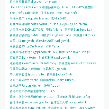
香港旅遊發展局 discoverhongkong
Hong Kong Arts Centre 香港藝術中心
IKEA
THERMOS 膳魔師
The Chef’s Table尚廚
億世家 ecHome
刀嘜 Knife
千海水產 The Aquatic Market
友和 YOHO
名勝世界郵輪Resorts World Cruises
味珍味 aji-no-chinmi
大昌行汽車 DCHMOTORS
安怡 Anlene
新同樂 Sun Tung Lok
新觀塘駕駛學院 nktds
朗豪坊 Langham Place
東瀛遊 Egl tours
東華三院 tungwah
民政事務總署 had.gov.hk
永安旅遊 Wing On Travel
添寧 Tena
港九藥房總商會 hkgcpl.com.hk
珠江橋牌 Pearl River Bridge
百樂酒店 Park Hotel
社會福利署 swd.gov.hk
織善社區 Community Philanthropy
美國運通 American Express
美麗華集團Mira eShop
自柔家居 Ego-Soft
華人廟宇委員會 ctc.org.hk
賽馬會 Jockey Club
遊艇主義 Aviva Yacht
醫務衛生局 Health Bureau
金記冰室 Urban Kitchen
雅培 Abbott
香港中文大學專業進修學院 CUSCS
香港中華文化發展聯合會 HKCCDA
香港創科展 hksciencefair
香港博物館 museums.gov.hk
香港理工大學 polyu.edu.hk
香港都會大學 hkmu.edu.hk
香港電台 RTHK
黑白 Black & White