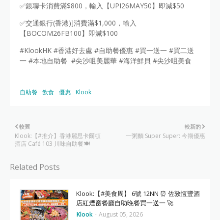
✅銀聯卡消費滿$800，輸入【UPI26MAY50】即減$50
✅交通銀行(香港)]消費滿$1,000，輸入
【BOCOM26FB100】即減$100
#KlookHK #香港好去處 #自助餐優惠 #買一送一 #買二送
一 #本地自助餐 #尖沙咀美麗華 #海洋鮮貝 #尖沙咀美食
自助餐
飲食
優惠
Klook
較舊
較新的
Klook:【#推介】香港麗思卡爾頓
一粥麵 Super Super: 今期優惠
酒店 Café 103 川味自助餐🍽️
Related Posts
Klook:【#美食周】 6號 12NN ⏰ 佐敦恆豐酒
店紅煙窗餐廳自助晚餐買一送一 🚀
Klook
-
August 05, 2026