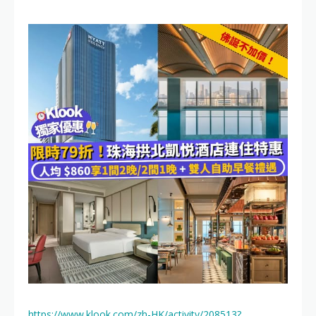
https://www.klook.com/zh-HK/activity/208513?