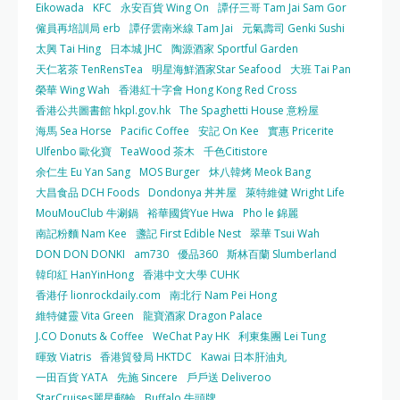
Eikowada
KFC
永安百貨 Wing On
譚仔三哥 Tam Jai Sam Gor
僱員再培訓局 erb
譚仔雲南米線 Tam Jai
元氣壽司 Genki Sushi
太興 Tai Hing
日本城 JHC
陶源酒家 Sportful Garden
天仁茗茶 TenRensTea
明星海鮮酒家Star Seafood
大班 Tai Pan
榮華 Wing Wah
香港紅十字會 Hong Kong Red Cross
香港公共圖書館 hkpl.gov.hk
The Spaghetti House 意粉屋
海馬 Sea Horse
Pacific Coffee
安記 On Kee
實惠 Pricerite
Ulfenbo 歐化寶
TeaWood 茶木
千色Citistore
余仁生 Eu Yan Sang
MOS Burger
炑八韓烤 Meok Bang
大昌食品 DCH Foods
Dondonya 丼丼屋
萊特維健 Wright Life
MouMouClub 牛涮鍋
裕華國貨Yue Hwa
Pho le 錦麗
南記粉麵 Nam Kee
盞記 First Edible Nest
翠華 Tsui Wah
DON DON DONKI
am730
優品360
斯林百蘭 Slumberland
韓印紅 HanYinHong
香港中文大學 CUHK
香港仔 lionrockdaily.com
南北行 Nam Pei Hong
維特健靈 Vita Green
龍寶酒家 Dragon Palace
J.CO Donuts & Coffee
WeChat Pay HK
利東集團 Lei Tung
暉致 Viatris
香港貿發局 HKTDC
Kawai 日本肝油丸
一田百貨 YATA
先施 Sincere
戶戶送 Deliveroo
StarCruises麗星郵輪
Buffalo 牛頭牌