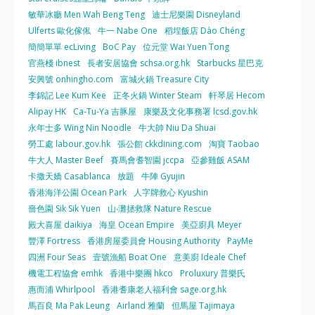
敏華冰廳 Men Wah Beng Teng
迪士尼樂園 Disneyland
Ulferts 歐化傢俬
牛一 Nabe One
稻埕飯店 Dào Chéng
簡簡單單 ecLiving
BoC Pay
位元堂 Wai Yuen Tong
官燕棧 ibnest
長者安居協會 schsa.org.hk
Starbucks 星巴克
安興號 onhingho.com
富城火鍋 Treasure City
李錦記 Lee Kum Kee
正冬火鍋 Winter Steam
軒琴居 Hecom
Alipay HK
Ca-Tu-Ya 吉豚屋
康樂及文化事務署 lcsd.gov.hk
永年士多 Wing Nin Noodle
牛大帥 Niu Da Shuai
勞工處 labour.gov.hk
張公館 ckkdining.com
淘寶 Taobao
牛大人 Master Beef
賽馬會耆智園 jccpa
亞參雞飯 ASAM
卡撒天嬌 Casablanca
放題
牛陣 Gyujin
香港海洋公園 Ocean Park
人字牌救心 Kyushin
嗇色園 Sik Sik Yuen
山‧灘拯救隊 Nature Rescue
殿大喜屋 daikiya
海皇 Ocean Empire
美亞廚具 Meyer
豐澤 Fortress
香港房屋委員會 Housing Authority
PayMe
四洲 Four Seas
壹號漁船 Boat One
意美廚 Ideale Chef
機電工程協會 emhk
香港中樂團 hkco
Proluxury 普樂氏
惠而浦 Whirlpool
香港耆康老人福利會 sage.org.hk
馬百良 Ma Pak Leung
Airland 雅蘭
但馬屋 Tajimaya