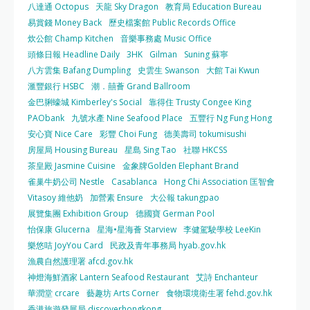
八達通 Octopus
天龍 Sky Dragon
教育局 Education Bureau
易賞錢 Money Back
歷史檔案館 Public Records Office
炊公館 Champ Kitchen
音樂事務處 Music Office
頭條日報 Headline Daily
3HK
Gilman
Suning 蘇寧
八方雲集 Bafang Dumpling
史雲生 Swanson
大館 Tai Kwun
滙豐銀行 HSBC
潮．囍薈 Grand Ballroom
金巴脷蠔城 Kimberley's Social
靠得住 Trusty Congee King
PAObank
九號水產 Nine Seafood Place
五豐行 Ng Fung Hong
安心寶 Nice Care
彩豐 Choi Fung
德美壽司 tokumisushi
房屋局 Housing Bureau
星島 Sing Tao
社聯 HKCSS
茶皇殿 Jasmine Cuisine
金象牌Golden Elephant Brand
雀巢牛奶公司 Nestle
Casablanca
Hong Chi Association 匡智會
Vitasoy 維他奶
加營素 Ensure
大公報 takungpao
展覽集團 Exhibition Group
德國寶 German Pool
怡保康 Glucerna
星海•星海薈 Starview
李健駕駛學校 LeeKin
樂悠咭 JoyYou Card
民政及青年事務局 hyab.gov.hk
漁農自然護理署 afcd.gov.hk
神燈海鮮酒家 Lantern Seafood Restaurant
艾詩 Enchanteur
華潤堂 crcare
藝趣坊 Arts Corner
食物環境衛生署 fehd.gov.hk
香港旅遊發展局 discoverhongkong