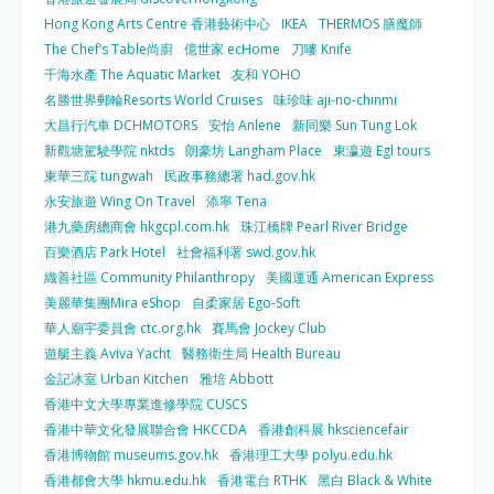
Hong Kong Arts Centre 香港藝術中心
IKEA
THERMOS 膳魔師
The Chef’s Table尚廚
億世家 ecHome
刀嘜 Knife
千海水產 The Aquatic Market
友和 YOHO
名勝世界郵輪Resorts World Cruises
味珍味 aji-no-chinmi
大昌行汽車 DCHMOTORS
安怡 Anlene
新同樂 Sun Tung Lok
新觀塘駕駛學院 nktds
朗豪坊 Langham Place
東瀛遊 Egl tours
東華三院 tungwah
民政事務總署 had.gov.hk
永安旅遊 Wing On Travel
添寧 Tena
港九藥房總商會 hkgcpl.com.hk
珠江橋牌 Pearl River Bridge
百樂酒店 Park Hotel
社會福利署 swd.gov.hk
織善社區 Community Philanthropy
美國運通 American Express
美麗華集團Mira eShop
自柔家居 Ego-Soft
華人廟宇委員會 ctc.org.hk
賽馬會 Jockey Club
遊艇主義 Aviva Yacht
醫務衛生局 Health Bureau
金記冰室 Urban Kitchen
雅培 Abbott
香港中文大學專業進修學院 CUSCS
香港中華文化發展聯合會 HKCCDA
香港創科展 hksciencefair
香港博物館 museums.gov.hk
香港理工大學 polyu.edu.hk
香港都會大學 hkmu.edu.hk
香港電台 RTHK
黑白 Black & White