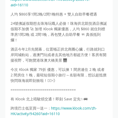
aid=16110
人均 $860享1間2晚/2間1晚特惠 + 雙人自助早餐禮遇
24號佛誕假期想去珠海玩嘅人必搶！珠海拱北凱悦酒店佛誕
假期不加價 🚀 加埋 Klook 獨家優惠，人均 $860 就住到標
準房1間2晚 或 2間1晚，再包雙人自助早餐 🍴 真係抵到
爛！
酒店今年2月先開幕，位置喺正拱北商圈心臟，行路就到口
岸同城軌站，過澳門玩或者去其他地方都超方便！客房有開
揚視野，可飽覽港珠澳大橋美景 🌉
今次 Klook 獨家 79折 優惠，可以揀 1 間房連住 2 晚 或者
2 間房住 1 晚，最啱短假期小旅行～名額有限，想以超抵價
快閃珠海就即刻衝啦！🏃‍♂️💨
===============================
有 Klook 北上唔駛煩交通！即刻 Save 定先✨🚌
跨境巴士低至買一送一：
https://www.klook.com/zh-
HK/activity/94260?aid=16110