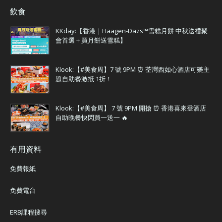
飲食
KKday:【香港｜Häagen-Dazs™雪糕月餅 中秋送禮聚
會首選＋買月餅送雪糕】
Klook:【#美食周】7 號 9PM ⏰ 荃灣西如心酒店可樂主
題自助餐激抵 1折！
Klook:【#美食周】 7 號 9PM 開搶 ⏰ 香港喜來登酒店
自助晚餐快閃買一送一 🔥
有用資料
免費報紙
免費電台
ERB課程搜尋