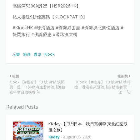
高鐵滿$300減$25【HSR2026HK】
私人接送9折優惠碼【KLOOKPAT10】
#KlookHK #珠海酒店 #珠海好去處 #珠海拱北凱悦酒店 #
快閃旅行 #佛誕優惠 #港珠澳大橋
玩樂
旅遊
優惠
Klook
較舊
較新的
Klook:【#推介】 13 號 9PM 快閃
Klook:【#推介】 13 號9PM 準時
買一送一！港島海逸君綽酒店海鮮
搶！香港喜來登酒店自助晚餐買一
嘉年華自助晚餐 🚀
送一 🚀
Related Posts
KKday:【🇯🇵日本｜秋日賞楓季 東北紅葉浪
漫之旅】
KKday
-
August 08, 2026