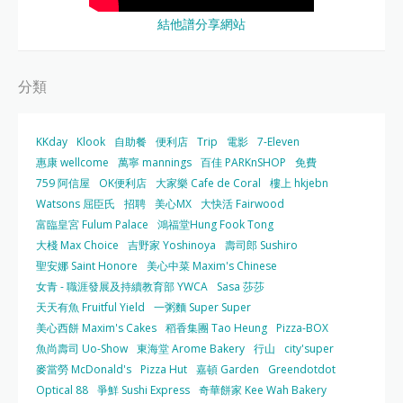
結他譜分享網站
分類
KKday
Klook
自助餐
便利店
Trip
電影
7-Eleven
惠康 wellcome
萬寧 mannings
百佳 PARKnSHOP
免費
759 阿信屋
OK便利店
大家樂 Cafe de Coral
樓上 hkjebn
Watsons 屈臣氏
招聘
美心MX
大快活 Fairwood
富臨皇宮 Fulum Palace
鴻福堂Hung Fook Tong
大棧 Max Choice
吉野家 Yoshinoya
壽司郎 Sushiro
聖安娜 Saint Honore
美心中菜 Maxim's Chinese
女青 - 職涯發展及持續教育部 YWCA
Sasa 莎莎
天天有魚 Fruitful Yield
一粥麵 Super Super
美心西餅 Maxim's Cakes
稻香集團 Tao Heung
Pizza-BOX
魚尚壽司 Uo-Show
東海堂 Arome Bakery
行山
city'super
麥當勞 McDonald's
Pizza Hut
嘉頓 Garden
Greendotdot
Optical 88
爭鮮 Sushi Express
奇華餅家 Kee Wah Bakery