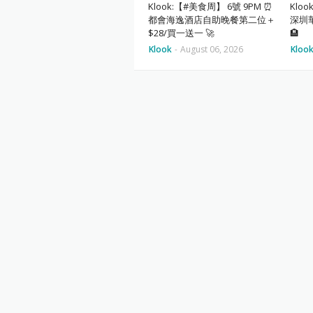
Klook:【#美食周】 6號 9PM ⏰
Klo
都會海逸酒店自助晚餐第二位＋
深圳
$28/買一送一 🚀
🏨
Klook
-
August 06, 2026
Kloo