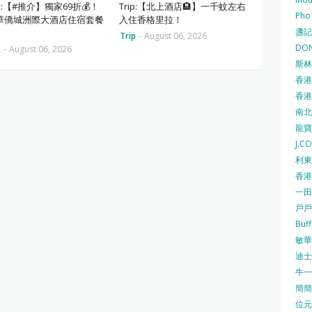
ok:【#推介】獨家69折💰！
Trip:【北上酒店🏨】一千蚊左右
Pho
華僑城洲際大酒店住宿套餐
入住香格里拉！
盞記 F
Trip
-
August 06, 2026
DON
k
-
August 06, 2026
斯林百
香港
香港仔
南北行
龍寶酒
J.C
利東集
香港
一田
戶戶送
Buf
敏華冰
迪士尼
牛一 
簡簡單
位元堂