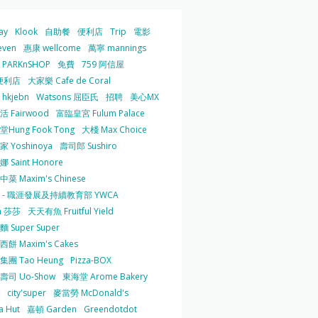
ay
Klook
自助餐
便利店
Trip
電影
even
惠康 wellcome
萬寧 mannings
PARKnSHOP
免費
759 阿信屋
便利店
大家樂 Cafe de Coral
hkjebn
Watsons 屈臣氏
招聘
美心MX
 Fairwood
富臨皇宮 Fulum Palace
Hung Fook Tong
大棧 Max Choice
 Yoshinoya
壽司郎 Sushiro
 Saint Honore
菜 Maxim's Chinese
 - 職涯發展及持續教育部 YWCA
a 莎莎
天天有魚 Fruitful Yield
 Super Super
餅 Maxim's Cakes
集團 Tao Heung
Pizza-BOX
壽司 Uo-Show
東海堂 Arome Bakery
city'super
麥當勞 McDonald's
a Hut
嘉頓 Garden
Greendotdot