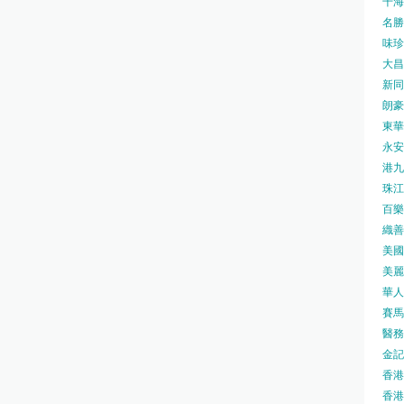
千海水
名勝世
味珍味
大昌
新同樂
朗豪坊
東華
永安旅
港九藥
珠江橋
百樂酒
織善社
美國運
美麗
華人廟
賽馬會
醫務衛
金記冰
香港
香港