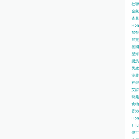
社聯 
金象牌
雀巢
Hon
加營素
展覽集
德國寶
星海•
樂悠咭
民政
漁農自
神燈海
艾詩 
藝趣坊
食物
香港
Hon
TH
億世