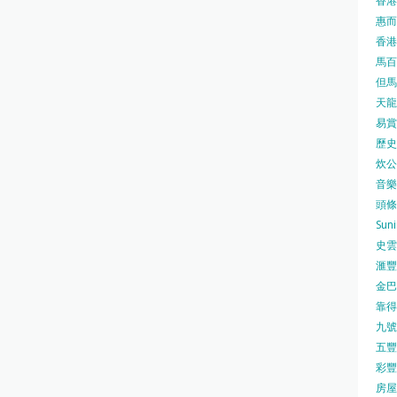
香港
惠而浦
香港
馬百良
但馬屋
天龍 
易賞錢
歷史檔
炊公館
音樂事
頭條日
Sun
史雲
滙豐
金巴脷
靠得住
九號水
五豐行
彩豐 
房屋局