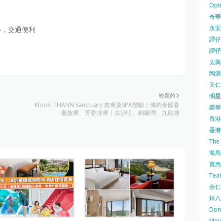
Opti
奇華餅
永安
心，交通便利
譚仔三
譚仔
太興 
陶源酒
天仁茗
明星
較新的
Klook: THANN Sanctuary 按摩及SPA體驗｜傳統泰國香
榮華 
薰按摩、芳香按摩｜尖沙咀、銅鑼灣、九龍塘
香港紅
香港公
The
海馬 
實惠 
Te
余仁生
炑八
Do
Mo