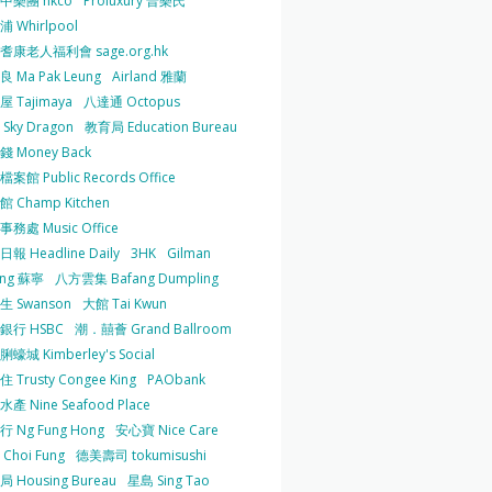
中樂團 hkco
Proluxury 普樂氏
 Whirlpool
耆康老人福利會 sage.org.hk
 Ma Pak Leung
Airland 雅蘭
 Tajimaya
八達通 Octopus
Sky Dragon
教育局 Education Bureau
 Money Back
案館 Public Records Office
 Champ Kitchen
務處 Music Office
報 Headline Daily
3HK
Gilman
ing 蘇寧
八方雲集 Bafang Dumpling
生 Swanson
大館 Tai Kwun
銀行 HSBC
潮．囍薈 Grand Ballroom
蠔城 Kimberley's Social
 Trusty Congee King
PAObank
產 Nine Seafood Place
 Ng Fung Hong
安心寶 Nice Care
Choi Fung
德美壽司 tokumisushi
 Housing Bureau
星島 Sing Tao