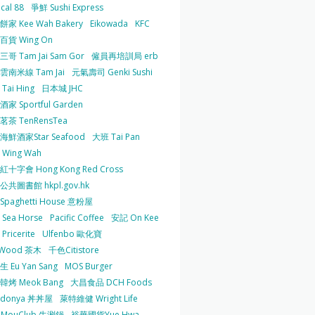
cal 88
爭鮮 Sushi Express
家 Kee Wah Bakery
Eikowada
KFC
百貨 Wing On
哥 Tam Jai Sam Gor
僱員再培訓局 erb
雲南米線 Tam Jai
元氣壽司 Genki Sushi
Tai Hing
日本城 JHC
家 Sportful Garden
茶 TenRensTea
海鮮酒家Star Seafood
大班 Tai Pan
Wing Wah
十字會 Hong Kong Red Cross
共圖書館 hkpl.gov.hk
 Spaghetti House 意粉屋
Sea Horse
Pacific Coffee
安記 On Kee
Pricerite
Ulfenbo 歐化寶
aWood 茶木
千色Citistore
 Eu Yan Sang
MOS Burger
韓烤 Meok Bang
大昌食品 DCH Foods
ndonya 丼丼屋
萊特維健 Wright Life
uMouClub 牛涮鍋
裕華國貨Yue Hwa