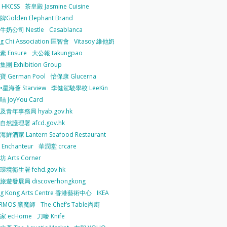
HKCSS
茶皇殿 Jasmine Cuisine
Golden Elephant Brand
牛奶公司 Nestle
Casablanca
g Chi Association 匡智會
Vitasoy 維他奶
 Ensure
大公報 takungpao
團 Exhibition Group
 German Pool
怡保康 Glucerna
星海薈 Starview
李健駕駛學校 LeeKin
 JoyYou Card
及青年事務局 hyab.gov.hk
然護理署 afcd.gov.hk
鮮酒家 Lantern Seafood Restaurant
Enchanteur
華潤堂 crcare
 Arts Corner
環境衛生署 fehd.gov.hk
旅遊發展局 discoverhongkong
g Kong Arts Centre 香港藝術中心
IKEA
ERMOS 膳魔師
The Chef’s Table尚廚
家 ecHome
刀嘜 Knife