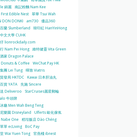
 le 錦麗
南記粉麵 Nam Kee
irst Edible Nest
翠華 Tsui Wah
 DON DONKI
am730
優品360
蘭 Slumberland
韓印紅 HanYinHong
中文大學 CUHK
 lionrockdaily.com
 Nam Pei Hong
維特健靈 Vita Green
家 Dragon Palace
O Donuts & Coffee
WeChat Pay HK
團 Lei Tung
暉致 Viatris
貿發局 HKTDC
Kawai 日本肝油丸
百貨 YATA
先施 Sincere
 Deliveroo
StarCruises麗星郵輪
falo 牛頭牌
廳 Men Wah Beng Teng
樂園 Disneyland
Ulferts 歐化傢俬
Nabe One
稻埕飯店 Dào Chéng
單 ecLiving
BoC Pay
 Wai Yuen Tong
官燕棧 ibnest