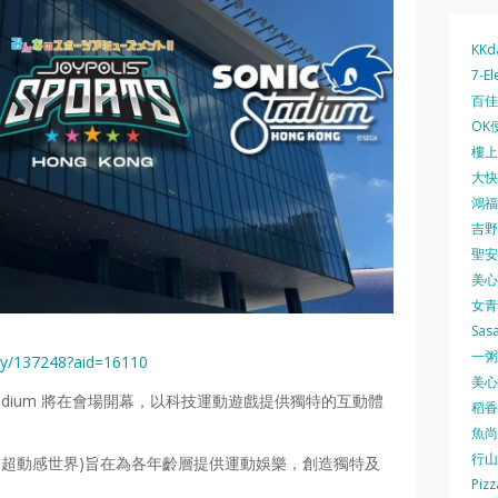
KKd
7-El
百佳 
OK
樓上 
大快活
鴻福堂
吉野家
聖安娜
美心中
女青
Sas
一粥麵
ity/137248?aid=16110
美心西
 Stadium 將在會場開幕，以科技運動遊戲提供獨特的互動體
稻香
魚尚
行山
ONG (JP 超動感世界)旨在為各年齡層提供運動娛樂，創造獨特及
Pizz