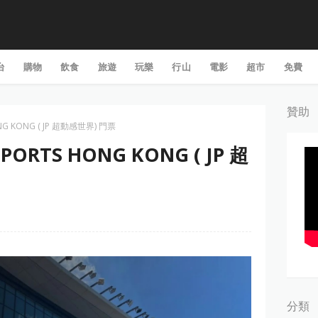
台
購物
飲食
旅遊
玩樂
行山
電影
超市
免費
贊助
HONG KONG ( JP 超動感世界) 門票
 SPORTS HONG KONG ( JP 超
分類