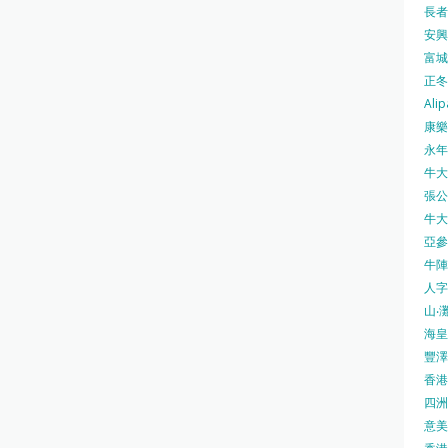
長者安
安興號
富城火
正冬火
Alip
康樂
永年士
牛大帥
張公館
牛大人
亞參
牛陣 
人字
山‧灘
海皇 
豐澤 
香港房
四洲 
意美廚