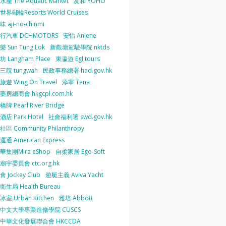
產 The Aquatic Market
友和 YOHO
界郵輪Resorts World Cruises
 aji-no-chinmi
行汽車 DCHMOTORS
安怡 Anlene
 Sun Tung Lok
新觀塘駕駛學院 nktds
 Langham Place
東瀛遊 Egl tours
三院 tungwah
民政事務總署 had.gov.hk
遊 Wing On Travel
添寧 Tena
房總商會 hkgcpl.com.hk
牌 Pearl River Bridge
店 Park Hotel
社會福利署 swd.gov.hk
區 Community Philanthropy
通 American Express
華集團Mira eShop
自柔家居 Ego-Soft
宇委員會 ctc.org.hk
 Jockey Club
遊艇主義 Aviva Yacht
生局 Health Bureau
室 Urban Kitchen
雅培 Abbott
中文大學專業進修學院 CUSCS
中華文化發展聯合會 HKCCDA