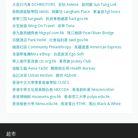
大昌行汽車 DCHMOTORS
安怡 Anlene
新同樂 Sun Tung Lok
新觀塘駕駛學院 nktds
朗豪坊 Langham Place
東瀛遊 Egl tours
東華三院 tungwah
民政事務總署 had.gov.hk
永安旅遊 Wing On Travel
添寧 Tena
港九藥房總商會 hkgcpl.com.hk
珠江橋牌 Pearl River Bridge
百樂酒店 Park Hotel
社會福利署 swd.gov.hk
織善社區 Community Philanthropy
美國運通 American Express
美麗華集團Mira eShop
自柔家居 Ego-Soft
華人廟宇委員會 ctc.org.hk
賽馬會 Jockey Club
遊艇主義 Aviva Yacht
醫務衛生局 Health Bureau
金記冰室 Urban Kitchen
雅培 Abbott
香港中文大學專業進修學院 CUSCS
香港中華文化發展聯合會 HKCCDA
香港創科展 hksciencefair
香港博物館 museums.gov.hk
香港理工大學 polyu.edu.hk
香港都會大學 hkmu.edu.hk
香港電台 RTHK
黑白 Black & White
超市