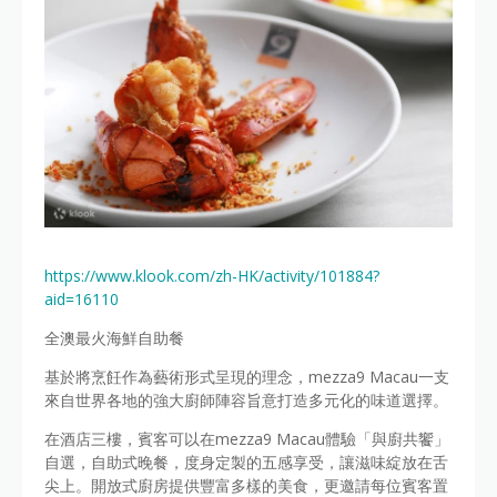
https://www.klook.com/zh-HK/activity/101884?
aid=16110
全澳最火海鮮自助餐
基於將烹飪作為藝術形式呈現的理念，mezza9 Macau一支
來自世界各地的強大廚師陣容旨意打造多元化的味道選擇。
在酒店三樓，賓客可以在mezza9 Macau體驗「與廚共饗」
自選，自助式晚餐，度身定製的五感享受，讓滋味綻放在舌
尖上。開放式廚房提供豐富多樣的美食，更邀請每位賓客置