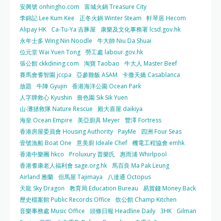
安興號 onhingho.com
富城火鍋 Treasure City
李錦記 Lee Kum Kee
正冬火鍋 Winter Steam
軒琴居 Hecom
Alipay HK
Ca-Tu-Ya 吉豚屋
康樂及文化事務署 lcsd.gov.hk
永年士多 Wing Nin Noodle
牛大帥 Niu Da Shuai
位元堂 Wai Yuen Tong
勞工處 labour.gov.hk
張公館 ckkdining.com
淘寶 Taobao
牛大人 Master Beef
賽馬會耆智園 jccpa
亞參雞飯 ASAM
卡撒天嬌 Casablanca
放題
牛陣 Gyujin
香港海洋公園 Ocean Park
人字牌救心 Kyushin
嗇色園 Sik Sik Yuen
山‧灘拯救隊 Nature Rescue
殿大喜屋 daikiya
海皇 Ocean Empire
美亞廚具 Meyer
豐澤 Fortress
香港房屋委員會 Housing Authority
PayMe
四洲 Four Seas
壹號漁船 Boat One
意美廚 Ideale Chef
機電工程協會 emhk
香港中樂團 hkco
Proluxury 普樂氏
惠而浦 Whirlpool
香港耆康老人福利會 sage.org.hk
馬百良 Ma Pak Leung
Airland 雅蘭
但馬屋 Tajimaya
八達通 Octopus
天龍 Sky Dragon
教育局 Education Bureau
易賞錢 Money Back
歷史檔案館 Public Records Office
炊公館 Champ Kitchen
音樂事務處 Music Office
頭條日報 Headline Daily
3HK
Gilman