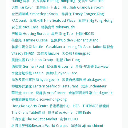
Suning 蘇寧
八方雲集 Bafang Dumpling
史雲生 Swanson
大館 Tai Kwun
滙豐銀行 HSBC
潮．囍薈 Grand Ballroom
金巴脷蠔城 Kimberley's Social
靠得住 Trusty Congee King
PAObank
九號水產 Nine Seafood Place
五豐行 Ng Fung Hong
安心寶 Nice Care
德美壽司 tokumisushi
房屋局 Housing Bureau
星島 Sing Tao
社聯 HKCSS
茶皇殿 Jasmine Cuisine
金象牌Golden Elephant Brand
雀巢牛奶公司 Nestle
Casablanca
Hong Chi Association 匡智會
Vitasoy 維他奶
加營素 Ensure
大公報 takungpao
展覽集團 Exhibition Group
彩豐 Choi Fung
德國寶 German Pool
怡保康 Glucerna
星海•星海薈 Starview
李健駕駛學校 LeeKin
樂悠咭 JoyYou Card
民政及青年事務局 hyab.gov.hk
漁農自然護理署 afcd.gov.hk
神燈海鮮酒家 Lantern Seafood Restaurant
艾詩 Enchanteur
華潤堂 crcare
藝趣坊 Arts Corner
食物環境衛生署 fehd.gov.hk
香港旅遊發展局 discoverhongkong
Hong Kong Arts Centre 香港藝術中心
IKEA
THERMOS 膳魔師
The Chef’s Table尚廚
億世家 ecHome
刀嘜 Knife
千海水產 The Aquatic Market
友和 YOHO
名勝世界郵輪Resorts World Cruises
味珍味 aji-no-chinmi