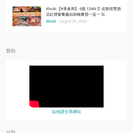
Klook:【#美食周】 6號 12NN ⏰ 佐敦恆豐酒
店紅煙窗餐廳自助晚餐買一送一 🚀
Klook
-
August 05, 2026
贊助
結他譜分享網站
分類