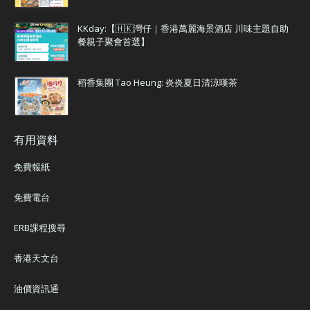
KKday:【🇭🇰灣仔｜香港萬麗海景酒店 川味主題自助
餐親子聚會首選】
稻香集團 Tao Heung: 炎炎夏日清涼嘆茶
有用資料
免費報紙
免費電台
ERB課程搜尋
香港天文台
油價資訊通