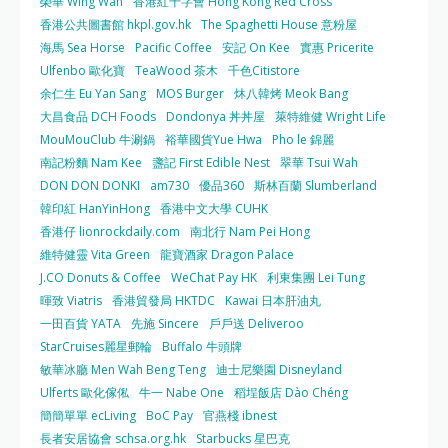
榮華 Wing Wah
香港紅十字會 Hong Kong Red Cross
香港公共圖書館 hkpl.gov.hk
The Spaghetti House 意粉屋
海馬 Sea Horse
Pacific Coffee
安記 On Kee
實惠 Pricerite
Ulfenbo 歐化寶
TeaWood 茶木
千色Citistore
余仁生 Eu Yan Sang
MOS Burger
炑八韓烤 Meok Bang
大昌食品 DCH Foods
Dondonya 丼丼屋
萊特維健 Wright Life
MouMouClub 牛涮鍋
裕華國貨Yue Hwa
Pho le 錦麗
南記粉麵 Nam Kee
盞記 First Edible Nest
翠華 Tsui Wah
DON DON DONKI
am730
優品360
斯林百蘭 Slumberland
韓印紅 HanYinHong
香港中文大學 CUHK
香港仔 lionrockdaily.com
南北行 Nam Pei Hong
維特健靈 Vita Green
龍寶酒家 Dragon Palace
J.CO Donuts & Coffee
WeChat Pay HK
利東集團 Lei Tung
暉致 Viatris
香港貿發局 HKTDC
Kawai 日本肝油丸
一田百貨 YATA
先施 Sincere
戶戶送 Deliveroo
StarCruises麗星郵輪
Buffalo 牛頭牌
敏華冰廳 Men Wah Beng Teng
迪士尼樂園 Disneyland
Ulferts 歐化傢俬
牛一 Nabe One
稻埕飯店 Dào Chéng
簡簡單單 ecLiving
BoC Pay
官燕棧 ibnest
長者安居協會 schsa.org.hk
Starbucks 星巴克