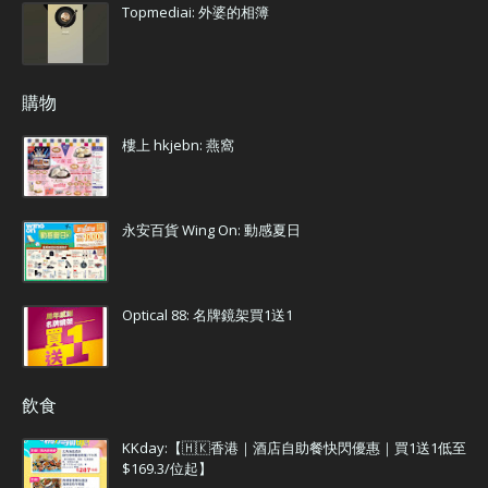
Topmediai: 外婆的相簿
購物
樓上 hkjebn: 燕窩
永安百貨 Wing On: 動感夏日
Optical 88: 名牌鏡架買1送1
飲食
KKday:【🇭🇰香港｜酒店自助餐快閃優惠｜買1送1低至
$169.3/位起】