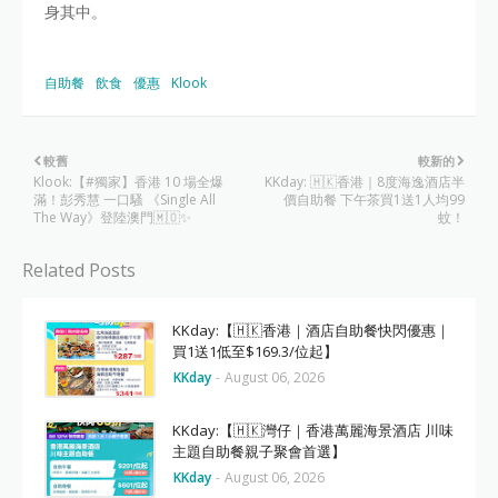
身其中。
自助餐
飲食
優惠
Klook
較舊
較新的
Klook:【#獨家】香港 10 場全爆
KKday: 🇭🇰香港｜8度海逸酒店半
滿！彭秀慧 一口騷 《Single All
價自助餐 下午茶買1送1人均99
The Way》登陸澳門🇲🇴✨
蚊！
Related Posts
KKday:【🇭🇰香港｜酒店自助餐快閃優惠｜
買1送1低至$169.3/位起】
KKday
-
August 06, 2026
KKday:【🇭🇰灣仔｜香港萬麗海景酒店 川味
主題自助餐親子聚會首選】
KKday
-
August 06, 2026