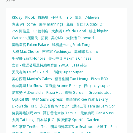
KKday
Klook
自助餐
便利店
Trip
電影
7-Eleven
惠康 wellcome
萬寧 mannings
免費
百佳 PARKnSHOP
759 阿信屋
OK便利店
大家樂 Cafe de Coral
樓上 hkjebn
Watsons 屈臣氏
招聘
美心MX
大快活 Fairwood
富臨皇宮 Fulum Palace
鴻福堂Hung Fook Tong
大棧 Max Choice
吉野家 Yoshinoya
壽司郎 Sushiro
聖安娜 Saint Honore
美心中菜 Maxim's Chinese
女青 - 職涯發展及持續教育部 YWCA
Sasa 莎莎
天天有魚 Fruitful Yield
一粥麵 Super Super
美心西餅 Maxim's Cakes
稻香集團 Tao Heung
Pizza-BOX
魚尚壽司 Uo-Show
東海堂 Arome Bakery
行山
city'super
麥當勞 McDonald's
Pizza Hut
嘉頓 Garden
Greendotdot
Optical 88
爭鮮 Sushi Express
奇華餅家 Kee Wah Bakery
Eikowada
KFC
永安百貨 Wing On
譚仔三哥 Tam Jai Sam Gor
僱員再培訓局 erb
譚仔雲南米線 Tam Jai
元氣壽司 Genki Sushi
太興 Tai Hing
日本城 JHC
陶源酒家 Sportful Garden
天仁茗茶 TenRensTea
明星海鮮酒家Star Seafood
大班 Tai Pan