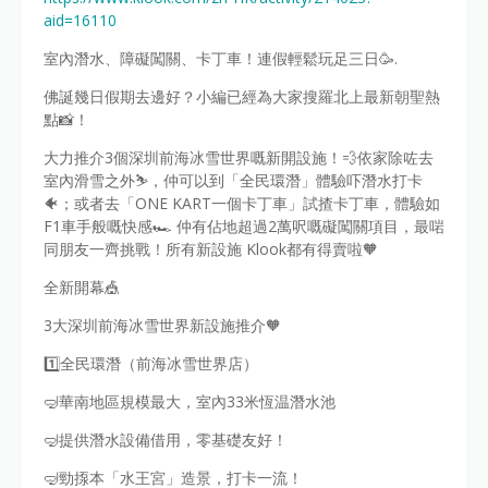
aid=16110
室內潛水、障礙闖關、卡丁車！連假輕鬆玩足三日🥳.
佛誕幾日假期去邊好？小編已經為大家搜羅北上最新朝聖熱
點📸！
大力推介3個深圳前海冰雪世界嘅新開設施！💨依家除咗去
室內滑雪之外⛷️，仲可以到「全民環潛」體驗吓潛水打卡
🐠；或者去「ONE KART一個卡丁車」試揸卡丁車，體驗如
F1車手般嘅快感🏎️ 仲有佔地超過2萬呎嘅礙闖關項目，最啱
同朋友一齊挑戰！所有新設施 Klook都有得賣啦🧡
全新開幕🎪
3大深圳前海冰雪世界新設施推介🧡
1️⃣全民環潛（前海冰雪世界店）
🤿華南地區規模最大，室內33米恆温潛水池
🤿提供潛水設備借用，零基礎友好！
🤿勁揼本「水王宮」造景，打卡一流！