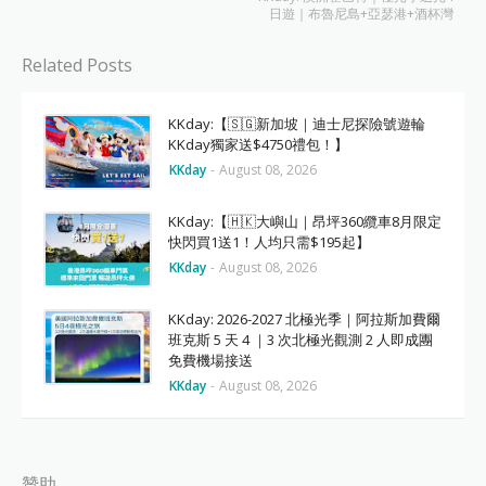
日遊｜布魯尼島+亞瑟港+酒杯灣
Related Posts
KKday:【🇸🇬新加坡｜迪士尼探險號遊輪
KKday獨家送$4750禮包！】
KKday
-
August 08, 2026
KKday:【🇭🇰大嶼山｜昂坪360纜車8月限定
快閃買1送1！人均只需$195起】
KKday
-
August 08, 2026
KKday: 2026-2027 北極光季｜阿拉斯加費爾
班克斯 5 天 4 ｜3 次北極光觀測 2 人即成團
免費機場接送
KKday
-
August 08, 2026
贊助