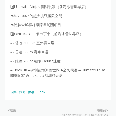
2️⃣Ultimate Ninjas 闖關玩家（前海冰雪世界店）
🔫約2000㎡的超大挑戰極限空間
🔫體驗全球標杆級障礙闖關項目
3️⃣ONE KART一個卡丁車（前海冰雪世界店）
🏎️佔地 8000㎡ 室外賽車場
🏎️長達 500m 賽車車道
🏎️體驗 200cc 極限Karting速度
#KlookHK #深圳前海冰雪世界 #全民環潛 #UltimateNinjas
闖關玩家 #onekart #深圳好去處
玩樂
旅遊
優惠
Klook
較舊
較新的
KKday: 澳洲霍巴特｜極光季追光4