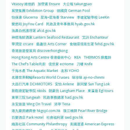
Vitasoy 維他奶
加營素 Ensure
大公報 takungpao
展覽集團 Exhibition Group
德國寶 German Pool
怡保康 Glucerna
星海•星海薈 Starview
李健駕駛學校 LeeKin
樂悠咭 JoyYou Card
民政及青年事務局 hyab.gov.hk
漁農自然護理署 afcd.gov.hk
神燈海鮮酒家 Lantern Seafood Restaurant
艾詩 Enchanteur
華潤堂 crcare
藝趣坊 Arts Corner
食物環境衛生署 fehd.gov.hk
香港旅遊發展局 discoverhongkong
Hong Kong Arts Centre 香港藝術中心
IKEA
THERMOS 膳魔師
The Chef’s Table尚廚
億世家 ecHome
刀嘜 Knife
千海水產 The Aquatic Market
友和 YOHO
名勝世界郵輪Resorts World Cruises
味珍味 aji-no-chinmi
大昌行汽車 DCHMOTORS
安怡 Anlene
新同樂 Sun Tung Lok
新觀塘駕駛學院 nktds
朗豪坊 Langham Place
東瀛遊 Egl tours
東華三院 tungwah
民政事務總署 had.gov.hk
永安旅遊 Wing On Travel
添寧 Tena
港九藥房總商會 hkgcpl.com.hk
珠江橋牌 Pearl River Bridge
百樂酒店 Park Hotel
社會福利署 swd.gov.hk
織善社區 Community Philanthropy
美國運通 American Express