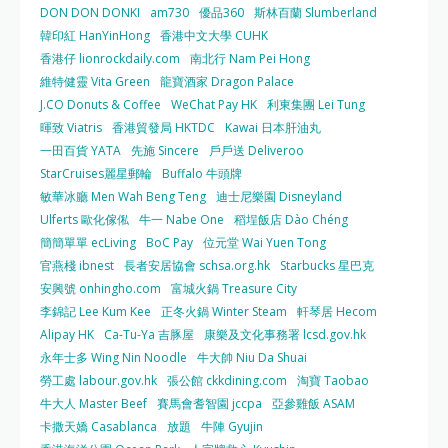
DON DON DONKI
am730
優品360
斯林百蘭 Slumberland
韓印紅 HanYinHong
香港中文大學 CUHK
香港仔 lionrockdaily.com
南北行 Nam Pei Hong
維特健靈 Vita Green
龍寶酒家 Dragon Palace
J.CO Donuts & Coffee
WeChat Pay HK
利東集團 Lei Tung
暉致 Viatris
香港貿發局 HKTDC
Kawai 日本肝油丸
一田百貨 YATA
先施 Sincere
戶戶送 Deliveroo
StarCruises麗星郵輪
Buffalo 牛頭牌
敏華冰廳 Men Wah Beng Teng
迪士尼樂園 Disneyland
Ulferts 歐化傢俬
牛一 Nabe One
稻埕飯店 Dào Chéng
簡簡單單 ecLiving
BoC Pay
位元堂 Wai Yuen Tong
官燕棧 ibnest
長者安居協會 schsa.org.hk
Starbucks 星巴克
安興號 onhingho.com
富城火鍋 Treasure City
李錦記 Lee Kum Kee
正冬火鍋 Winter Steam
軒琴居 Hecom
Alipay HK
Ca-Tu-Ya 吉豚屋
康樂及文化事務署 lcsd.gov.hk
永年士多 Wing Nin Noodle
牛大帥 Niu Da Shuai
勞工處 labour.gov.hk
張公館 ckkdining.com
淘寶 Taobao
牛大人 Master Beef
賽馬會耆智園 jccpa
亞參雞飯 ASAM
卡撒天嬌 Casablanca
放題
牛陣 Gyujin