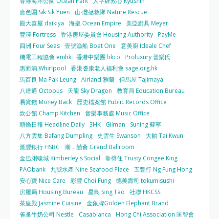
香港海洋公園 Ocean Park
人字牌救心 Kyushin
嗇色園 Sik Sik Yuen
山‧灘拯救隊 Nature Rescue
殿大喜屋 daikiya
海皇 Ocean Empire
美亞廚具 Meyer
豐澤 Fortress
香港房屋委員會 Housing Authority
PayMe
四洲 Four Seas
壹號漁船 Boat One
意美廚 Ideale Chef
機電工程協會 emhk
香港中樂團 hkco
Proluxury 普樂氏
惠而浦 Whirlpool
香港耆康老人福利會 sage.org.hk
馬百良 Ma Pak Leung
Airland 雅蘭
但馬屋 Tajimaya
八達通 Octopus
天龍 Sky Dragon
教育局 Education Bureau
易賞錢 Money Back
歷史檔案館 Public Records Office
炊公館 Champ Kitchen
音樂事務處 Music Office
頭條日報 Headline Daily
3HK
Gilman
Suning 蘇寧
八方雲集 Bafang Dumpling
史雲生 Swanson
大館 Tai Kwun
滙豐銀行 HSBC
潮．囍薈 Grand Ballroom
金巴脷蠔城 Kimberley's Social
靠得住 Trusty Congee King
PAObank
九號水產 Nine Seafood Place
五豐行 Ng Fung Hong
安心寶 Nice Care
彩豐 Choi Fung
德美壽司 tokumisushi
房屋局 Housing Bureau
星島 Sing Tao
社聯 HKCSS
茶皇殿 Jasmine Cuisine
金象牌Golden Elephant Brand
雀巢牛奶公司 Nestle
Casablanca
Hong Chi Association 匡智會