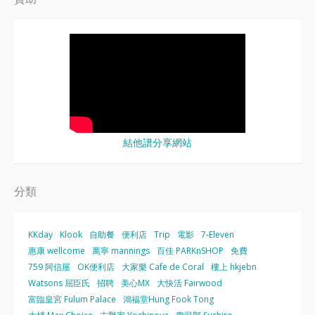
結他譜分享網站
分類
KKday
Klook
自助餐
便利店
Trip
電影
7-Eleven
惠康 wellcome
萬寧 mannings
百佳 PARKnSHOP
免費
759 阿信屋
OK便利店
大家樂 Cafe de Coral
樓上 hkjebn
Watsons 屈臣氏
招聘
美心MX
大快活 Fairwood
富臨皇宮 Fulum Palace
鴻福堂Hung Fook Tong