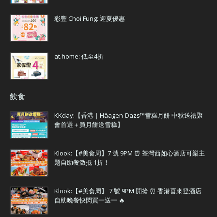
彩豐 Choi Fung: 迎夏優惠
at.home: 低至4折
飲食
KKday:【香港｜Häagen-Dazs™雪糕月餅 中秋送禮聚
會首選＋買月餅送雪糕】
Klook:【#美食周】7 號 9PM ⏰ 荃灣西如心酒店可樂主
題自助餐激抵 1折！
Klook:【#美食周】 7 號 9PM 開搶 ⏰ 香港喜來登酒店
自助晚餐快閃買一送一 🔥