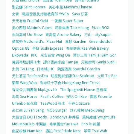
大棧 Max Choice
吉野家 Yoshinoya
壽司郎 Sushiro
聖安娜 Saint Honore
美心中菜 Maxim's Chinese
女青 - 職涯發展及持續教育部 YWCA
Sasa 莎莎
天天有魚 Fruitful Yield
一粥麵 Super Super
美心西餅 Maxim's Cakes
稻香集團 Tao Heung
Pizza-BOX
魚尚壽司 Uo-Show
東海堂 Arome Bakery
行山
city'super
麥當勞 McDonald's
Pizza Hut
嘉頓 Garden
Greendotdot
Optical 88
爭鮮 Sushi Express
奇華餅家 Kee Wah Bakery
Eikowada
KFC
永安百貨 Wing On
譚仔三哥 Tam Jai Sam Gor
僱員再培訓局 erb
譚仔雲南米線 Tam Jai
元氣壽司 Genki Sushi
太興 Tai Hing
日本城 JHC
陶源酒家 Sportful Garden
天仁茗茶 TenRensTea
明星海鮮酒家Star Seafood
大班 Tai Pan
榮華 Wing Wah
香港紅十字會 Hong Kong Red Cross
香港公共圖書館 hkpl.gov.hk
The Spaghetti House 意粉屋
海馬 Sea Horse
Pacific Coffee
安記 On Kee
實惠 Pricerite
Ulfenbo 歐化寶
TeaWood 茶木
千色Citistore
余仁生 Eu Yan Sang
MOS Burger
炑八韓烤 Meok Bang
大昌食品 DCH Foods
Dondonya 丼丼屋
萊特維健 Wright Life
MouMouClub 牛涮鍋
裕華國貨Yue Hwa
Pho le 錦麗
南記粉麵 Nam Kee
盞記 First Edible Nest
翠華 Tsui Wah