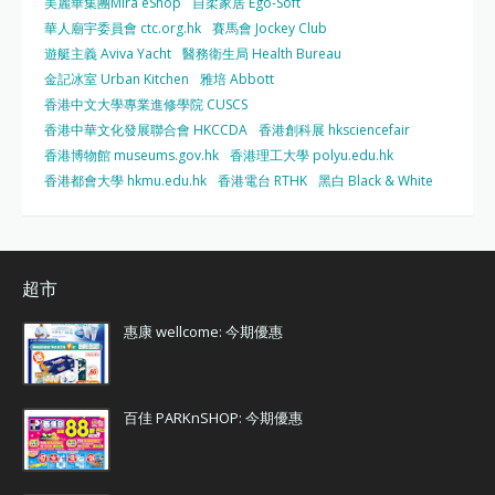
美麗華集團Mira eShop
自柔家居 Ego-Soft
華人廟宇委員會 ctc.org.hk
賽馬會 Jockey Club
遊艇主義 Aviva Yacht
醫務衛生局 Health Bureau
金記冰室 Urban Kitchen
雅培 Abbott
香港中文大學專業進修學院 CUSCS
香港中華文化發展聯合會 HKCCDA
香港創科展 hksciencefair
香港博物館 museums.gov.hk
香港理工大學 polyu.edu.hk
香港都會大學 hkmu.edu.hk
香港電台 RTHK
黑白 Black & White
超市
惠康 wellcome: 今期優惠
百佳 PARKnSHOP: 今期優惠