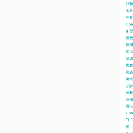
社聯 
金象牌
雀巢
Hon
加營素
展覽集
德國寶
星海•
樂悠咭
民政
漁農自
神燈海
艾詩 
藝趣坊
食物
香港
Hon
TH
億世