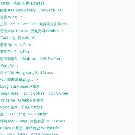
cal 88
爭鮮 Sushi Express
家 Kee Wah Bakery
Eikowada
KFC
百貨 Wing On
哥 Tam Jai Sam Gor
僱員再培訓局 erb
雲南米線 Tam Jai
元氣壽司 Genki Sushi
Tai Hing
日本城 JHC
家 Sportful Garden
茶 TenRensTea
海鮮酒家Star Seafood
大班 Tai Pan
Wing Wah
十字會 Hong Kong Red Cross
共圖書館 hkpl.gov.hk
 Spaghetti House 意粉屋
Sea Horse
Pacific Coffee
安記 On Kee
Pricerite
Ulfenbo 歐化寶
aWood 茶木
千色Citistore
 Eu Yan Sang
MOS Burger
韓烤 Meok Bang
大昌食品 DCH Foods
ndonya 丼丼屋
萊特維健 Wright Life
uMouClub 牛涮鍋
裕華國貨Yue Hwa