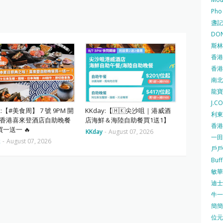
Pho
盞記 F
DON
斯林百
香港
香港仔
南北行
龍寶酒
J.C
ok:【#美食周】 7 號 9PM 開
KKday:【🇭🇰尖沙咀｜港威酒
利東集
⏰ 香港喜來登酒店自助晚餐
店海鮮＆海陸自助餐買1送1】
香港
一送一 🔥
KKday
-
August 07, 2026
一田
k
-
August 07, 2026
戶戶送
Buf
敏華冰
迪士尼
牛一 
簡簡單
位元堂