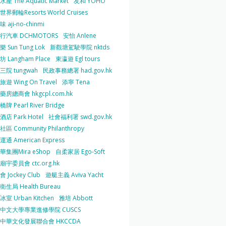
產 The Aquatic Market
友和 YOHO
界郵輪Resorts World Cruises
 aji-no-chinmi
行汽車 DCHMOTORS
安怡 Anlene
 Sun Tung Lok
新觀塘駕駛學院 nktds
 Langham Place
東瀛遊 Egl tours
三院 tungwah
民政事務總署 had.gov.hk
遊 Wing On Travel
添寧 Tena
房總商會 hkgcpl.com.hk
牌 Pearl River Bridge
店 Park Hotel
社會福利署 swd.gov.hk
區 Community Philanthropy
通 American Express
華集團Mira eShop
自柔家居 Ego-Soft
宇委員會 ctc.org.hk
 Jockey Club
遊艇主義 Aviva Yacht
生局 Health Bureau
室 Urban Kitchen
雅培 Abbott
中文大學專業進修學院 CUSCS
中華文化發展聯合會 HKCCDA