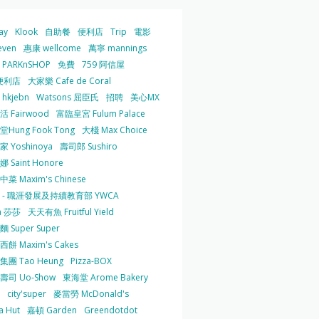
ay
Klook
自助餐
便利店
Trip
電影
even
惠康 wellcome
萬寧 mannings
PARKnSHOP
免費
759 阿信屋
便利店
大家樂 Cafe de Coral
hkjebn
Watsons 屈臣氏
招聘
美心MX
 Fairwood
富臨皇宮 Fulum Palace
Hung Fook Tong
大棧 Max Choice
 Yoshinoya
壽司郎 Sushiro
 Saint Honore
菜 Maxim's Chinese
 - 職涯發展及持續教育部 YWCA
a 莎莎
天天有魚 Fruitful Yield
 Super Super
餅 Maxim's Cakes
集團 Tao Heung
Pizza-BOX
壽司 Uo-Show
東海堂 Arome Bakery
city'super
麥當勞 McDonald's
a Hut
嘉頓 Garden
Greendotdot