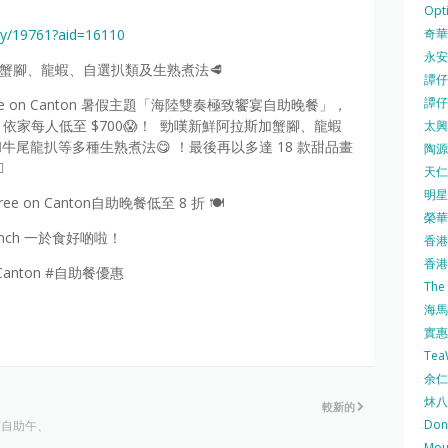
Opti
奇華餅
ity/19761?aid=16110
永安
斯加蟹腳、龍蝦、自選扒類及生熟煮法🥩
譚仔三
譚仔
ree on Canton 暑假主題「海陸雙奏極致饗宴自助晚餐」，
/位，依家每人低至 $700😱！ 勁嘆新鮮阿拉斯加蟹腳、龍蝦
太興 
牛尾龍扒等多種生熟煮法😋 ！最後再以多達 18 款甜品畫
陶源酒

天仁茗
明星
e on Canton自助晚餐低至 8 折 🍽️
榮華 
nch 一於食好啲啦！
香港紅
香港公
nCanton #自助餐優惠
The
海馬 
實惠 
Te
余仁生
炑八
較新的
Do
店自助午、
Mo