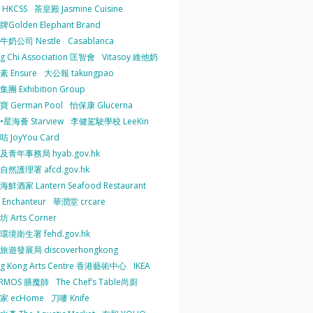
HKCSS
茶皇殿 Jasmine Cuisine
Golden Elephant Brand
牛奶公司 Nestle
Casablanca
g Chi Association 匡智會
Vitasoy 維他奶
 Ensure
大公報 takungpao
團 Exhibition Group
 German Pool
怡保康 Glucerna
星海薈 Starview
李健駕駛學校 LeeKin
 JoyYou Card
及青年事務局 hyab.gov.hk
然護理署 afcd.gov.hk
鮮酒家 Lantern Seafood Restaurant
Enchanteur
華潤堂 crcare
 Arts Corner
環境衛生署 fehd.gov.hk
旅遊發展局 discoverhongkong
g Kong Arts Centre 香港藝術中心
IKEA
ERMOS 膳魔師
The Chef’s Table尚廚
家 ecHome
刀嘜 Knife