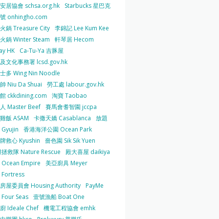
居協會 schsa.org.hk
Starbucks 星巴克
 onhingho.com
鍋 Treasure City
李錦記 Lee Kum Kee
鍋 Winter Steam
軒琴居 Hecom
ay HK
Ca-Tu-Ya 吉豚屋
及文化事務署 lcsd.gov.hk
多 Wing Nin Noodle
 Niu Da Shuai
勞工處 labour.gov.hk
 ckkdining.com
淘寶 Taobao
 Master Beef
賽馬會耆智園 jccpa
雞飯 ASAM
卡撒天嬌 Casablanca
放題
Gyujin
香港海洋公園 Ocean Park
牌救心 Kyushin
嗇色園 Sik Sik Yuen
拯救隊 Nature Rescue
殿大喜屋 daikiya
Ocean Empire
美亞廚具 Meyer
Fortress
屋委員會 Housing Authority
PayMe
Four Seas
壹號漁船 Boat One
 Ideale Chef
機電工程協會 emhk