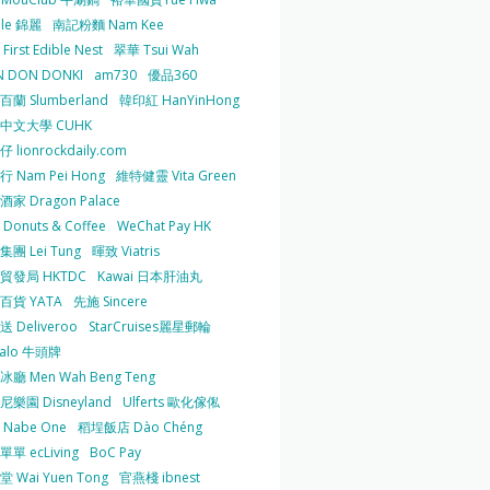
 le 錦麗
南記粉麵 Nam Kee
irst Edible Nest
翠華 Tsui Wah
 DON DONKI
am730
優品360
蘭 Slumberland
韓印紅 HanYinHong
中文大學 CUHK
 lionrockdaily.com
 Nam Pei Hong
維特健靈 Vita Green
家 Dragon Palace
O Donuts & Coffee
WeChat Pay HK
團 Lei Tung
暉致 Viatris
貿發局 HKTDC
Kawai 日本肝油丸
百貨 YATA
先施 Sincere
 Deliveroo
StarCruises麗星郵輪
falo 牛頭牌
廳 Men Wah Beng Teng
樂園 Disneyland
Ulferts 歐化傢俬
Nabe One
稻埕飯店 Dào Chéng
單 ecLiving
BoC Pay
 Wai Yuen Tong
官燕棧 ibnest