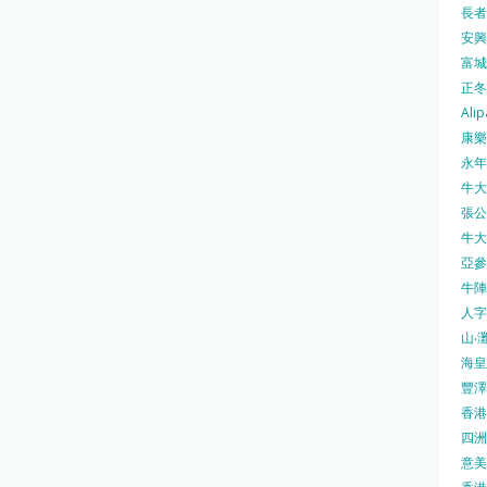
長者安
安興號
富城火
正冬火
Alip
康樂
永年士
牛大帥
張公館
牛大人
亞參
牛陣 
人字
山‧灘
海皇 
豐澤 
香港房
四洲 
意美廚