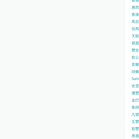
香港
惠而浦
香港
馬百良
但馬屋
天龍 
易賞錢
歷史檔
炊公館
音樂事
頭條日
Sun
史雲
滙豐
金巴脷
靠得住
九號水
五豐行
彩豐 
房屋局