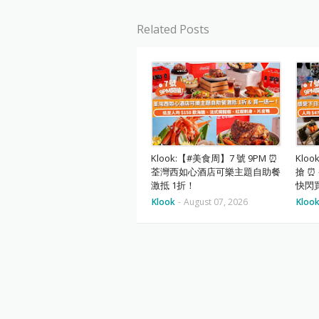
Related Posts
Klook:【#美食周】7 號 9PM ⏰
Klo
荃灣西如心酒店可樂主題自助餐
搶 
激抵 1折！
快閃買
Klook
-
August 07, 2026
Kloo