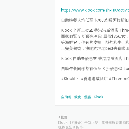
https://www.klook.com/zh-HK/activ
自助晚餐人均低至 $700💰 嘆阿拉
Klook 全新上架🌊 香港港威酒店 Th
而家做緊 8 折優惠🫵🏻 原價$856
等海鮮🦀，仲有片皮鴨、酥炸和牛、和
上完美句號，快啲約埋老best去食啦👍
Klook 自助餐優惠🧡 香港港威酒店 Thre
自助午餐同樣都有低至 8 折優惠😍 Lu
#Klookhk #香港港威酒店 #Threeo
自助餐
飲食
優惠
Klook
較舊
Klook:【#推介】全新上架！馬哥孛羅香港酒
晚餐低至 8 折 🥳