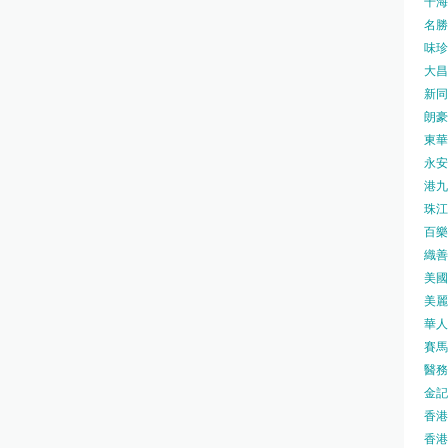
千海水
名勝世
味珍味
大昌
新同樂
朗豪坊
東華
永安旅
港九藥
珠江橋
百樂酒
織善社
美國運
美麗
華人廟
賽馬會
醫務衛
金記冰
香港
香港