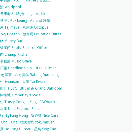
中樂團 hkco
Proluxury 普樂氏
 Whirlpool
耆康老人福利會 sage.org.hk
 Ma Pak Leung
Airland 雅蘭
 Tajimaya
八達通 Octopus
Sky Dragon
教育局 Education Bureau
 Money Back
案館 Public Records Office
 Champ Kitchen
務處 Music Office
報 Headline Daily
3HK
Gilman
ing 蘇寧
八方雲集 Bafang Dumpling
生 Swanson
大館 Tai Kwun
銀行 HSBC
潮．囍薈 Grand Ballroom
蠔城 Kimberley's Social
 Trusty Congee King
PAObank
產 Nine Seafood Place
 Ng Fung Hong
安心寶 Nice Care
Choi Fung
德美壽司 tokumisushi
 Housing Bureau
星島 Sing Tao