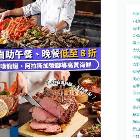
KKd
7-El
百佳 
OK
樓上 
大快活
鴻福堂
吉野家
聖安娜
美心中
女青
Sas
一粥麵
美心西
稻香
魚尚
行山
Pizz