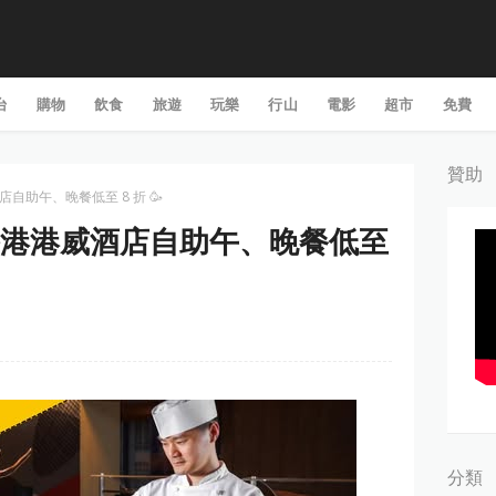
台
購物
飲食
旅遊
玩樂
行山
電影
超市
免費
贊助
店自助午、晚餐低至 8 折 🥳
】香港港威酒店自助午、晚餐低至
分類