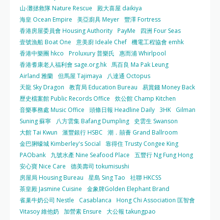
山‧灘拯救隊 Nature Rescue
殿大喜屋 daikiya
海皇 Ocean Empire
美亞廚具 Meyer
豐澤 Fortress
香港房屋委員會 Housing Authority
PayMe
四洲 Four Seas
壹號漁船 Boat One
意美廚 Ideale Chef
機電工程協會 emhk
香港中樂團 hkco
Proluxury 普樂氏
惠而浦 Whirlpool
香港耆康老人福利會 sage.org.hk
馬百良 Ma Pak Leung
Airland 雅蘭
但馬屋 Tajimaya
八達通 Octopus
天龍 Sky Dragon
教育局 Education Bureau
易賞錢 Money Back
歷史檔案館 Public Records Office
炊公館 Champ Kitchen
音樂事務處 Music Office
頭條日報 Headline Daily
3HK
Gilman
Suning 蘇寧
八方雲集 Bafang Dumpling
史雲生 Swanson
大館 Tai Kwun
滙豐銀行 HSBC
潮．囍薈 Grand Ballroom
金巴脷蠔城 Kimberley's Social
靠得住 Trusty Congee King
PAObank
九號水產 Nine Seafood Place
五豐行 Ng Fung Hong
安心寶 Nice Care
德美壽司 tokumisushi
房屋局 Housing Bureau
星島 Sing Tao
社聯 HKCSS
茶皇殿 Jasmine Cuisine
金象牌Golden Elephant Brand
雀巢牛奶公司 Nestle
Casablanca
Hong Chi Association 匡智會
Vitasoy 維他奶
加營素 Ensure
大公報 takungpao