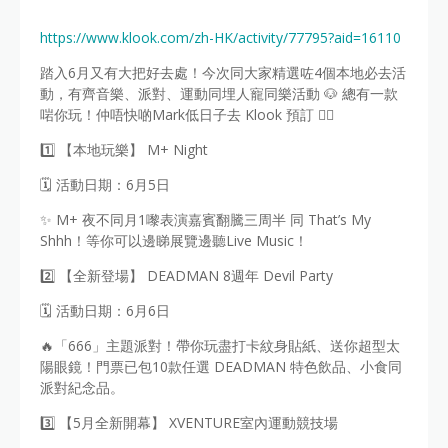
https://www.klook.com/zh-HK/activity/77795?aid=16110
踏入6月又有大把好去處！今次同大家精選咗4個本地必去活
動，有齊音樂、派對、運動同埋人寵同樂活動 🐶 總有一款
啱你玩！仲唔快啲Mark低日子去 Klook 預訂 👇🏻
1️⃣ 【本地玩樂】 M+ Night
🗓️ 活動日期：6月5日
✨ M+ 夜不同月1嚟表演嘉賓翻騰三周半 同 That’s My
Shhh！等你可以邊睇展覽邊聽Live Music！
2️⃣ 【全新登場】 DEADMAN 8週年 Devil Party
🗓️ 活動日期：6月6日
🔥「666」主題派對！帶你玩盡打卡紋身貼紙、送你超型太
陽眼鏡！門票已包10款任選 DEADMAN 特色飲品、小食同
派對紀念品。
3️⃣ 【5月全新開幕】 XVENTURE室內運動競技場