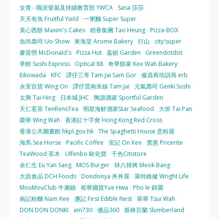
女青 - 職涯發展及持續教育部 YWCA
Sasa 莎莎
天天有魚 Fruitful Yield
一粥麵 Super Super
美心西餅 Maxim's Cakes
稻香集團 Tao Heung
Pizza-BOX
魚尚壽司 Uo-Show
東海堂 Arome Bakery
行山
city'super
麥當勞 McDonald's
Pizza Hut
嘉頓 Garden
Greendotdot
爭鮮 Sushi Express
Optical 88
奇華餅家 Kee Wah Bakery
Eikowada
KFC
譚仔三哥 Tam Jai Sam Gor
僱員再培訓局 erb
永安百貨 Wing On
譚仔雲南米線 Tam Jai
元氣壽司 Genki Sushi
太興 Tai Hing
日本城 JHC
陶源酒家 Sportful Garden
天仁茗茶 TenRensTea
明星海鮮酒家Star Seafood
大班 Tai Pan
榮華 Wing Wah
香港紅十字會 Hong Kong Red Cross
香港公共圖書館 hkpl.gov.hk
The Spaghetti House 意粉屋
海馬 Sea Horse
Pacific Coffee
安記 On Kee
實惠 Pricerite
TeaWood 茶木
Ulfenbo 歐化寶
千色Citistore
余仁生 Eu Yan Sang
MOS Burger
炑八韓烤 Meok Bang
大昌食品 DCH Foods
Dondonya 丼丼屋
萊特維健 Wright Life
MouMouClub 牛涮鍋
裕華國貨Yue Hwa
Pho le 錦麗
南記粉麵 Nam Kee
盞記 First Edible Nest
翠華 Tsui Wah
DON DON DONKI
am730
優品360
斯林百蘭 Slumberland