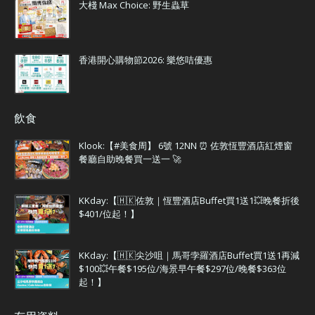
大棧 Max Choice: 野生蟲草
香港開心購物節2026: 樂悠咭優惠
飲食
Klook:【#美食周】 6號 12NN ⏰ 佐敦恆豐酒店紅煙窗
餐廳自助晚餐買一送一 🚀
KKday:【🇭🇰佐敦｜恆豐酒店Buffet買1送1💥晚餐折後
$401/位起！】
KKday:【🇭🇰尖沙咀｜馬哥孛羅酒店Buffet買1送1再減
$100💥午餐$195位/海景早午餐$297位/晚餐$363位
起！】