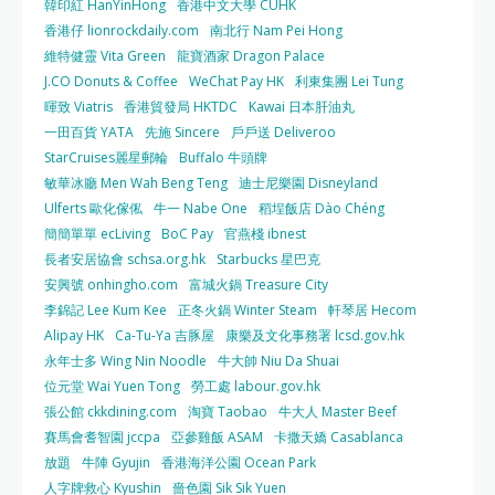
韓印紅 HanYinHong
香港中文大學 CUHK
香港仔 lionrockdaily.com
南北行 Nam Pei Hong
維特健靈 Vita Green
龍寶酒家 Dragon Palace
J.CO Donuts & Coffee
WeChat Pay HK
利東集團 Lei Tung
暉致 Viatris
香港貿發局 HKTDC
Kawai 日本肝油丸
一田百貨 YATA
先施 Sincere
戶戶送 Deliveroo
StarCruises麗星郵輪
Buffalo 牛頭牌
敏華冰廳 Men Wah Beng Teng
迪士尼樂園 Disneyland
Ulferts 歐化傢俬
牛一 Nabe One
稻埕飯店 Dào Chéng
簡簡單單 ecLiving
BoC Pay
官燕棧 ibnest
長者安居協會 schsa.org.hk
Starbucks 星巴克
安興號 onhingho.com
富城火鍋 Treasure City
李錦記 Lee Kum Kee
正冬火鍋 Winter Steam
軒琴居 Hecom
Alipay HK
Ca-Tu-Ya 吉豚屋
康樂及文化事務署 lcsd.gov.hk
永年士多 Wing Nin Noodle
牛大帥 Niu Da Shuai
位元堂 Wai Yuen Tong
勞工處 labour.gov.hk
張公館 ckkdining.com
淘寶 Taobao
牛大人 Master Beef
賽馬會耆智園 jccpa
亞參雞飯 ASAM
卡撒天嬌 Casablanca
放題
牛陣 Gyujin
香港海洋公園 Ocean Park
人字牌救心 Kyushin
嗇色園 Sik Sik Yuen