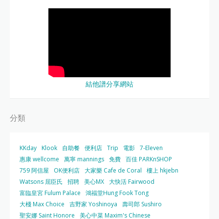
結他譜分享網站
分類
KKday
Klook
自助餐
便利店
Trip
電影
7-Eleven
惠康 wellcome
萬寧 mannings
免費
百佳 PARKnSHOP
759 阿信屋
OK便利店
大家樂 Cafe de Coral
樓上 hkjebn
Watsons 屈臣氏
招聘
美心MX
大快活 Fairwood
富臨皇宮 Fulum Palace
鴻福堂Hung Fook Tong
大棧 Max Choice
吉野家 Yoshinoya
壽司郎 Sushiro
聖安娜 Saint Honore
美心中菜 Maxim's Chinese