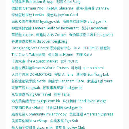
展覽集團 Exhibition Group
彩豐 Choi Fung
德國寶 German Pool
怡保康 Glucerna
星海•星海薈 Starview
李健駕駛學校 LeeKin
樂悠咭 JoyYou Card
民政及青年事務局 hyab.gov.hk
漁農自然護理署 afcd.gov.hk
神燈海鮮酒家 Lantern Seafood Restaurant
艾詩 Enchanteur
華潤堂 crcare
藝趣坊 Arts Corner
食物環境衛生署 fehd.gov.hk
香港旅遊發展局 discoverhongkong
Hong Kong Arts Centre 香港藝術中心
IKEA
THERMOS 膳魔師
The Chef’s Table尚廚
億世家 ecHome
刀嘜 Knife
千海水產 The Aquatic Market
友和 YOHO
名勝世界郵輪Resorts World Cruises
味珍味 aji-no-chinmi
大昌行汽車 DCHMOTORS
安怡 Anlene
新同樂 Sun Tung Lok
新觀塘駕駛學院 nktds
朗豪坊 Langham Place
東瀛遊 Egl tours
東華三院 tungwah
民政事務總署 had.gov.hk
永安旅遊 Wing On Travel
添寧 Tena
港九藥房總商會 hkgcpl.com.hk
珠江橋牌 Pearl River Bridge
百樂酒店 Park Hotel
社會福利署 swd.gov.hk
織善社區 Community Philanthropy
美國運通 American Express
美麗華集團Mira eShop
自柔家居 Ego-Soft
華人廟宇委員會 ctc.org.hk
賽馬會 Jockey Club