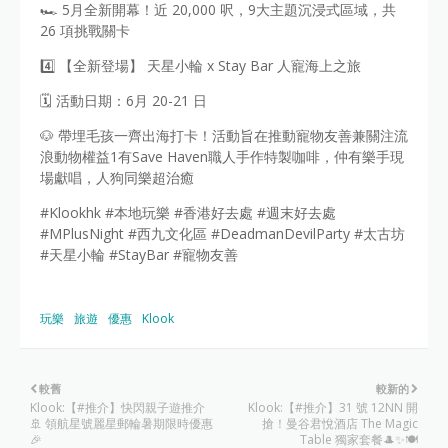
🏎️ 5月全新開幕！近 20,000 呎，9大主題沉浸式區域，共
26 項挑戰關卡
4️⃣ 【全新登場】 天星小輪 x Stay Bar 人寵海上之旅
🗓️ 活動日期：6月 20-21 日
🐶 帶埋毛孩一齊出海打卡！活動旨在推動寵物友善兼關注流
浪動物權益1有Save Haven職人手作特製咖啡，仲有樂手現
場獻唱，人狗同樂超治癒
#Klookhk #本地玩樂 #香港好去處 #週末好去處
#MPlusNight #西九文化區 #DeadmanDevilParty #太古坊
#天星小輪 #StayBar #寵物友善
玩樂
旅遊
優惠
Klook
較舊
較新的
Klook:【#推介】快閃親子遊推介
Klook:【#推介】31 號 12NN 開
🚢 領航星號麗星郵輪暑期限時優惠
搶！曼谷君悅酒店 The Magic
🎉
Table 獨家套餐🎩✨🍽️