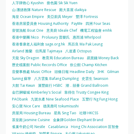
人字牌救心 Kyushin
嗇色園 Sik Sik Yuen
山‧灘拯救隊 Nature Rescue
殿大喜屋 daikiya
海皇 Ocean Empire
美亞廚具 Meyer
豐澤 Fortress
香港房屋委員會 Housing Authority
PayMe
四洲 Four Seas
壹號漁船 Boat One
意美廚 Ideale Chef
機電工程協會 emhk
香港中樂團 hkco
Proluxury 普樂氏
惠而浦 Whirlpool
香港耆康老人福利會 sage.org.hk
馬百良 Ma Pak Leung
Airland 雅蘭
但馬屋 Tajimaya
八達通 Octopus
天龍 Sky Dragon
教育局 Education Bureau
易賞錢 Money Back
歷史檔案館 Public Records Office
炊公館 Champ Kitchen
音樂事務處 Music Office
頭條日報 Headline Daily
3HK
Gilman
Suning 蘇寧
八方雲集 Bafang Dumpling
史雲生 Swanson
大館 Tai Kwun
滙豐銀行 HSBC
潮．囍薈 Grand Ballroom
金巴脷蠔城 Kimberley's Social
靠得住 Trusty Congee King
PAObank
九號水產 Nine Seafood Place
五豐行 Ng Fung Hong
安心寶 Nice Care
德美壽司 tokumisushi
房屋局 Housing Bureau
星島 Sing Tao
社聯 HKCSS
茶皇殿 Jasmine Cuisine
金象牌Golden Elephant Brand
雀巢牛奶公司 Nestle
Casablanca
Hong Chi Association 匡智會
Vitasoy 維他奶
加營素 Ensure
大公報 takungpao