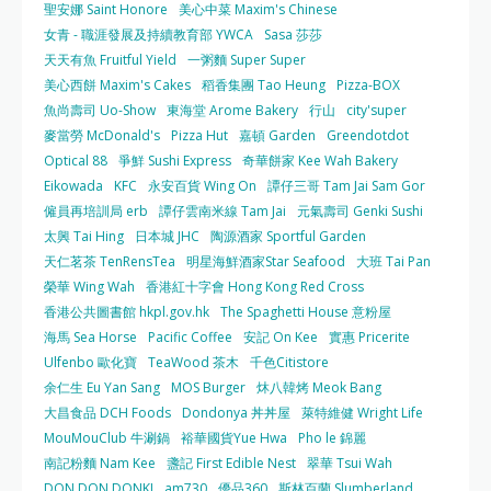
聖安娜 Saint Honore
美心中菜 Maxim's Chinese
女青 - 職涯發展及持續教育部 YWCA
Sasa 莎莎
天天有魚 Fruitful Yield
一粥麵 Super Super
美心西餅 Maxim's Cakes
稻香集團 Tao Heung
Pizza-BOX
魚尚壽司 Uo-Show
東海堂 Arome Bakery
行山
city'super
麥當勞 McDonald's
Pizza Hut
嘉頓 Garden
Greendotdot
Optical 88
爭鮮 Sushi Express
奇華餅家 Kee Wah Bakery
Eikowada
KFC
永安百貨 Wing On
譚仔三哥 Tam Jai Sam Gor
僱員再培訓局 erb
譚仔雲南米線 Tam Jai
元氣壽司 Genki Sushi
太興 Tai Hing
日本城 JHC
陶源酒家 Sportful Garden
天仁茗茶 TenRensTea
明星海鮮酒家Star Seafood
大班 Tai Pan
榮華 Wing Wah
香港紅十字會 Hong Kong Red Cross
香港公共圖書館 hkpl.gov.hk
The Spaghetti House 意粉屋
海馬 Sea Horse
Pacific Coffee
安記 On Kee
實惠 Pricerite
Ulfenbo 歐化寶
TeaWood 茶木
千色Citistore
余仁生 Eu Yan Sang
MOS Burger
炑八韓烤 Meok Bang
大昌食品 DCH Foods
Dondonya 丼丼屋
萊特維健 Wright Life
MouMouClub 牛涮鍋
裕華國貨Yue Hwa
Pho le 錦麗
南記粉麵 Nam Kee
盞記 First Edible Nest
翠華 Tsui Wah
DON DON DONKI
am730
優品360
斯林百蘭 Slumberland