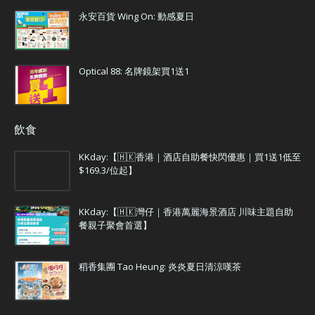
永安百貨 Wing On: 動感夏日
Optical 88: 名牌鏡架買1送1
飲食
KKday:【🇭🇰香港｜酒店自助餐快閃優惠｜買1送1低至
$169.3/位起】
KKday:【🇭🇰灣仔｜香港萬麗海景酒店 川味主題自助
餐親子聚會首選】
稻香集團 Tao Heung: 炎炎夏日清涼嘆茶