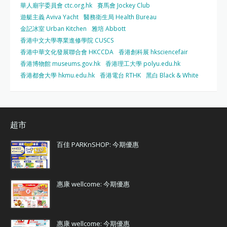
華人廟宇委員會 ctc.org.hk
賽馬會 Jockey Club
遊艇主義 Aviva Yacht
醫務衛生局 Health Bureau
金記冰室 Urban Kitchen
雅培 Abbott
香港中文大學專業進修學院 CUSCS
香港中華文化發展聯合會 HKCCDA
香港創科展 hksciencefair
香港博物館 museums.gov.hk
香港理工大學 polyu.edu.hk
香港都會大學 hkmu.edu.hk
香港電台 RTHK
黑白 Black & White
超市
百佳 PARKnSHOP: 今期優惠
惠康 wellcome: 今期優惠
惠康 wellcome: 今期優惠