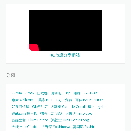
結他譜分享網站
分類
KKday
Klook
自助餐
便利店
Trip
電影
7-Eleven
惠康 wellcome
萬寧 mannings
免費
百佳 PARKnSHOP
759 阿信屋
OK便利店
大家樂 Cafe de Coral
樓上 hkjebn
Watsons 屈臣氏
招聘
美心MX
大快活 Fairwood
富臨皇宮 Fulum Palace
鴻福堂Hung Fook Tong
大棧 Max Choice
吉野家 Yoshinoya
壽司郎 Sushiro