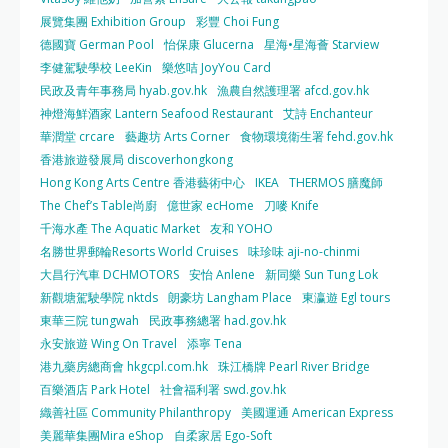
展覽集團 Exhibition Group
彩豐 Choi Fung
德國寶 German Pool
怡保康 Glucerna
星海•星海薈 Starview
李健駕駛學校 LeeKin
樂悠咭 JoyYou Card
民政及青年事務局 hyab.gov.hk
漁農自然護理署 afcd.gov.hk
神燈海鮮酒家 Lantern Seafood Restaurant
艾詩 Enchanteur
華潤堂 crcare
藝趣坊 Arts Corner
食物環境衛生署 fehd.gov.hk
香港旅遊發展局 discoverhongkong
Hong Kong Arts Centre 香港藝術中心
IKEA
THERMOS 膳魔師
The Chef’s Table尚廚
億世家 ecHome
刀嘜 Knife
千海水產 The Aquatic Market
友和 YOHO
名勝世界郵輪Resorts World Cruises
味珍味 aji-no-chinmi
大昌行汽車 DCHMOTORS
安怡 Anlene
新同樂 Sun Tung Lok
新觀塘駕駛學院 nktds
朗豪坊 Langham Place
東瀛遊 Egl tours
東華三院 tungwah
民政事務總署 had.gov.hk
永安旅遊 Wing On Travel
添寧 Tena
港九藥房總商會 hkgcpl.com.hk
珠江橋牌 Pearl River Bridge
百樂酒店 Park Hotel
社會福利署 swd.gov.hk
織善社區 Community Philanthropy
美國運通 American Express
美麗華集團Mira eShop
自柔家居 Ego-Soft