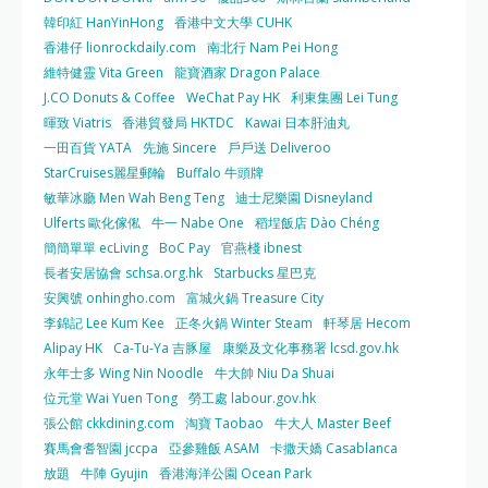
韓印紅 HanYinHong
香港中文大學 CUHK
香港仔 lionrockdaily.com
南北行 Nam Pei Hong
維特健靈 Vita Green
龍寶酒家 Dragon Palace
J.CO Donuts & Coffee
WeChat Pay HK
利東集團 Lei Tung
暉致 Viatris
香港貿發局 HKTDC
Kawai 日本肝油丸
一田百貨 YATA
先施 Sincere
戶戶送 Deliveroo
StarCruises麗星郵輪
Buffalo 牛頭牌
敏華冰廳 Men Wah Beng Teng
迪士尼樂園 Disneyland
Ulferts 歐化傢俬
牛一 Nabe One
稻埕飯店 Dào Chéng
簡簡單單 ecLiving
BoC Pay
官燕棧 ibnest
長者安居協會 schsa.org.hk
Starbucks 星巴克
安興號 onhingho.com
富城火鍋 Treasure City
李錦記 Lee Kum Kee
正冬火鍋 Winter Steam
軒琴居 Hecom
Alipay HK
Ca-Tu-Ya 吉豚屋
康樂及文化事務署 lcsd.gov.hk
永年士多 Wing Nin Noodle
牛大帥 Niu Da Shuai
位元堂 Wai Yuen Tong
勞工處 labour.gov.hk
張公館 ckkdining.com
淘寶 Taobao
牛大人 Master Beef
賽馬會耆智園 jccpa
亞參雞飯 ASAM
卡撒天嬌 Casablanca
放題
牛陣 Gyujin
香港海洋公園 Ocean Park