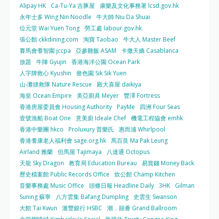
Alipay HK
Ca-Tu-Ya 吉豚屋
康樂及文化事務署 lcsd.gov.hk
永年士多 Wing Nin Noodle
牛大帥 Niu Da Shuai
位元堂 Wai Yuen Tong
勞工處 labour.gov.hk
張公館 ckkdining.com
淘寶 Taobao
牛大人 Master Beef
賽馬會耆智園 jccpa
亞參雞飯 ASAM
卡撒天嬌 Casablanca
放題
牛陣 Gyujin
香港海洋公園 Ocean Park
人字牌救心 Kyushin
嗇色園 Sik Sik Yuen
山‧灘拯救隊 Nature Rescue
殿大喜屋 daikiya
海皇 Ocean Empire
美亞廚具 Meyer
豐澤 Fortress
香港房屋委員會 Housing Authority
PayMe
四洲 Four Seas
壹號漁船 Boat One
意美廚 Ideale Chef
機電工程協會 emhk
香港中樂團 hkco
Proluxury 普樂氏
惠而浦 Whirlpool
香港耆康老人福利會 sage.org.hk
馬百良 Ma Pak Leung
Airland 雅蘭
但馬屋 Tajimaya
八達通 Octopus
天龍 Sky Dragon
教育局 Education Bureau
易賞錢 Money Back
歷史檔案館 Public Records Office
炊公館 Champ Kitchen
音樂事務處 Music Office
頭條日報 Headline Daily
3HK
Gilman
Suning 蘇寧
八方雲集 Bafang Dumpling
史雲生 Swanson
大館 Tai Kwun
滙豐銀行 HSBC
潮．囍薈 Grand Ballroom