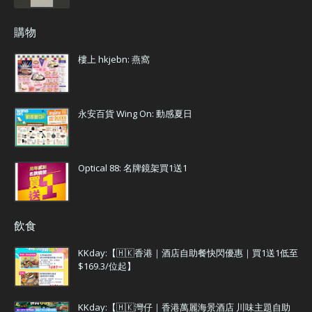
購物
樓上 hkjebn: 燕窩
永安百貨 Wing On: 動感夏日
Optical 88: 名牌鏡架買1送1
飲食
KKday:【🇭🇰香港｜酒店自助餐快閃優惠｜買1送1低至
$169.3/位起】
KKday:【🇭🇰灣仔｜香港萬麗海景酒店 川味主題自助