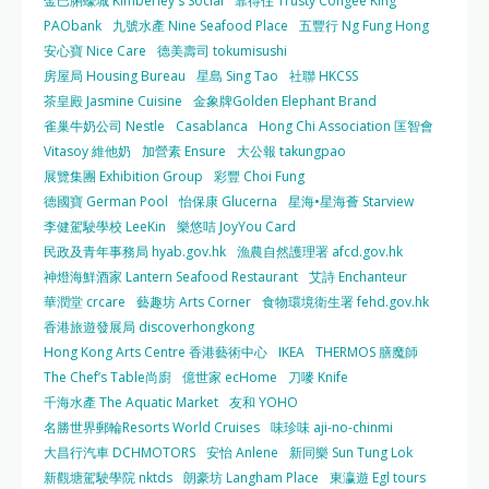
金巴脷蠔城 Kimberley's Social
靠得住 Trusty Congee King
PAObank
九號水產 Nine Seafood Place
五豐行 Ng Fung Hong
安心寶 Nice Care
德美壽司 tokumisushi
房屋局 Housing Bureau
星島 Sing Tao
社聯 HKCSS
茶皇殿 Jasmine Cuisine
金象牌Golden Elephant Brand
雀巢牛奶公司 Nestle
Casablanca
Hong Chi Association 匡智會
Vitasoy 維他奶
加營素 Ensure
大公報 takungpao
展覽集團 Exhibition Group
彩豐 Choi Fung
德國寶 German Pool
怡保康 Glucerna
星海•星海薈 Starview
李健駕駛學校 LeeKin
樂悠咭 JoyYou Card
民政及青年事務局 hyab.gov.hk
漁農自然護理署 afcd.gov.hk
神燈海鮮酒家 Lantern Seafood Restaurant
艾詩 Enchanteur
華潤堂 crcare
藝趣坊 Arts Corner
食物環境衛生署 fehd.gov.hk
香港旅遊發展局 discoverhongkong
Hong Kong Arts Centre 香港藝術中心
IKEA
THERMOS 膳魔師
The Chef’s Table尚廚
億世家 ecHome
刀嘜 Knife
千海水產 The Aquatic Market
友和 YOHO
名勝世界郵輪Resorts World Cruises
味珍味 aji-no-chinmi
大昌行汽車 DCHMOTORS
安怡 Anlene
新同樂 Sun Tung Lok
新觀塘駕駛學院 nktds
朗豪坊 Langham Place
東瀛遊 Egl tours