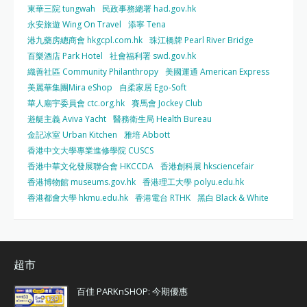
東華三院 tungwah
民政事務總署 had.gov.hk
永安旅遊 Wing On Travel
添寧 Tena
港九藥房總商會 hkgcpl.com.hk
珠江橋牌 Pearl River Bridge
百樂酒店 Park Hotel
社會福利署 swd.gov.hk
織善社區 Community Philanthropy
美國運通 American Express
美麗華集團Mira eShop
自柔家居 Ego-Soft
華人廟宇委員會 ctc.org.hk
賽馬會 Jockey Club
遊艇主義 Aviva Yacht
醫務衛生局 Health Bureau
金記冰室 Urban Kitchen
雅培 Abbott
香港中文大學專業進修學院 CUSCS
香港中華文化發展聯合會 HKCCDA
香港創科展 hksciencefair
香港博物館 museums.gov.hk
香港理工大學 polyu.edu.hk
香港都會大學 hkmu.edu.hk
香港電台 RTHK
黑白 Black & White
超市
百佳 PARKnSHOP: 今期優惠