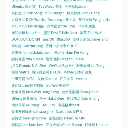
Ulfenbo 歐化寶
TeaWood 茶木
千色Citistore
余仁生 Eu Yan Sang
MOS Burger
炑八韓烤 Meok Bang
大昌食品 DCH Foods
Dondonya 丼丼屋
萊特維健 Wright Life
MouMouClub 牛涮鍋
裕華國貨Yue Hwa
Pho le 錦麗
南記粉麵 Nam Kee
盞記 First Edible Nest
翠華 Tsui Wah
DON DON DONKI
am730
優品360
斯林百蘭 Slumberland
韓印紅 HanYinHong
香港中文大學 CUHK
香港仔 lionrockdaily.com
南北行 Nam Pei Hong
維特健靈 Vita Green
龍寶酒家 Dragon Palace
J.CO Donuts & Coffee
WeChat Pay HK
利東集團 Lei Tung
暉致 Viatris
香港貿發局 HKTDC
Kawai 日本肝油丸
一田百貨 YATA
先施 Sincere
戶戶送 Deliveroo
StarCruises麗星郵輪
Buffalo 牛頭牌
敏華冰廳 Men Wah Beng Teng
迪士尼樂園 Disneyland
Ulferts 歐化傢俬
牛一 Nabe One
稻埕飯店 Dào Chéng
簡簡單單 ecLiving
BoC Pay
官燕棧 ibnest
長者安居協會 schsa.org.hk
Starbucks 星巴克
安興號 onhingho.com
富城火鍋 Treasure City
李錦記 Lee Kum Kee
正冬火鍋 Winter Steam
軒琴居 Hecom