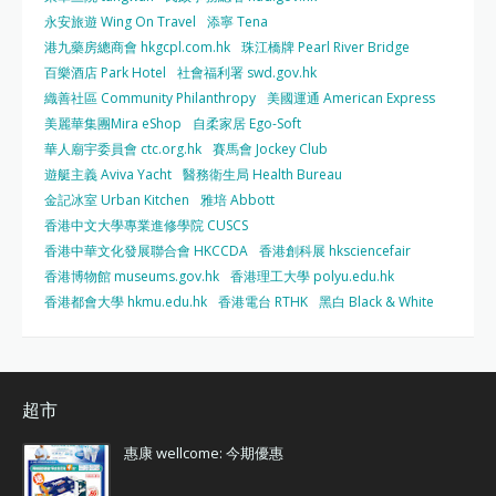
永安旅遊 Wing On Travel
添寧 Tena
港九藥房總商會 hkgcpl.com.hk
珠江橋牌 Pearl River Bridge
百樂酒店 Park Hotel
社會福利署 swd.gov.hk
織善社區 Community Philanthropy
美國運通 American Express
美麗華集團Mira eShop
自柔家居 Ego-Soft
華人廟宇委員會 ctc.org.hk
賽馬會 Jockey Club
遊艇主義 Aviva Yacht
醫務衛生局 Health Bureau
金記冰室 Urban Kitchen
雅培 Abbott
香港中文大學專業進修學院 CUSCS
香港中華文化發展聯合會 HKCCDA
香港創科展 hksciencefair
香港博物館 museums.gov.hk
香港理工大學 polyu.edu.hk
香港都會大學 hkmu.edu.hk
香港電台 RTHK
黑白 Black & White
超市
惠康 wellcome: 今期優惠