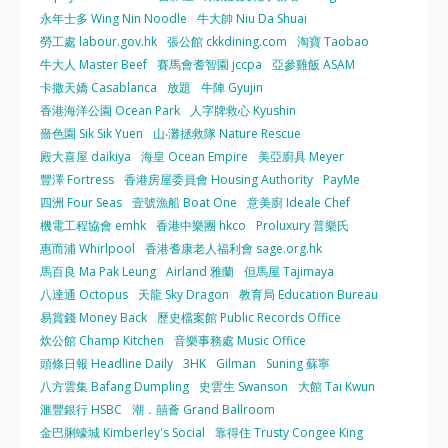
永年士多 Wing Nin Noodle
牛大帥 Niu Da Shuai
勞工處 labour.gov.hk
張公館 ckkdining.com
淘寶 Taobao
牛大人 Master Beef
賽馬會耆智園 jccpa
亞參雞飯 ASAM
卡撒天嬌 Casablanca
放題
牛陣 Gyujin
香港海洋公園 Ocean Park
人字牌救心 Kyushin
嗇色園 Sik Sik Yuen
山‧灘拯救隊 Nature Rescue
殿大喜屋 daikiya
海皇 Ocean Empire
美亞廚具 Meyer
豐澤 Fortress
香港房屋委員會 Housing Authority
PayMe
四洲 Four Seas
壹號漁船 Boat One
意美廚 Ideale Chef
機電工程協會 emhk
香港中樂團 hkco
Proluxury 普樂氏
惠而浦 Whirlpool
香港耆康老人福利會 sage.org.hk
馬百良 Ma Pak Leung
Airland 雅蘭
但馬屋 Tajimaya
八達通 Octopus
天龍 Sky Dragon
教育局 Education Bureau
易賞錢 Money Back
歷史檔案館 Public Records Office
炊公館 Champ Kitchen
音樂事務處 Music Office
頭條日報 Headline Daily
3HK
Gilman
Suning 蘇寧
八方雲集 Bafang Dumpling
史雲生 Swanson
大館 Tai Kwun
滙豐銀行 HSBC
潮．囍薈 Grand Ballroom
金巴脷蠔城 Kimberley's Social
靠得住 Trusty Congee King