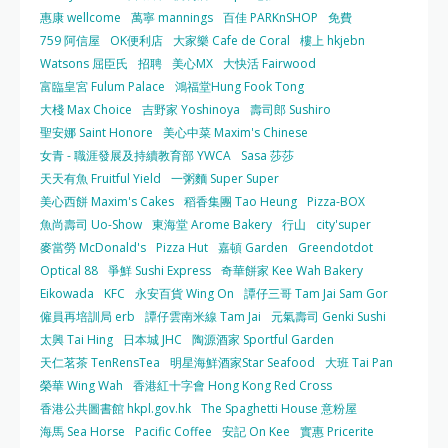
惠康 wellcome
萬寧 mannings
百佳 PARKnSHOP
免費
759 阿信屋
OK便利店
大家樂 Cafe de Coral
樓上 hkjebn
Watsons 屈臣氏
招聘
美心MX
大快活 Fairwood
富臨皇宮 Fulum Palace
鴻福堂Hung Fook Tong
大棧 Max Choice
吉野家 Yoshinoya
壽司郎 Sushiro
聖安娜 Saint Honore
美心中菜 Maxim's Chinese
女青 - 職涯發展及持續教育部 YWCA
Sasa 莎莎
天天有魚 Fruitful Yield
一粥麵 Super Super
美心西餅 Maxim's Cakes
稻香集團 Tao Heung
Pizza-BOX
魚尚壽司 Uo-Show
東海堂 Arome Bakery
行山
city'super
麥當勞 McDonald's
Pizza Hut
嘉頓 Garden
Greendotdot
Optical 88
爭鮮 Sushi Express
奇華餅家 Kee Wah Bakery
Eikowada
KFC
永安百貨 Wing On
譚仔三哥 Tam Jai Sam Gor
僱員再培訓局 erb
譚仔雲南米線 Tam Jai
元氣壽司 Genki Sushi
太興 Tai Hing
日本城 JHC
陶源酒家 Sportful Garden
天仁茗茶 TenRensTea
明星海鮮酒家Star Seafood
大班 Tai Pan
榮華 Wing Wah
香港紅十字會 Hong Kong Red Cross
香港公共圖書館 hkpl.gov.hk
The Spaghetti House 意粉屋
海馬 Sea Horse
Pacific Coffee
安記 On Kee
實惠 Pricerite