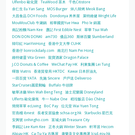
Ulfenbo 歐化寶
TeaWood 茶木
千色Citistore
余仁生 Eu Yan Sang
MOS Burger
炑八韓烤 Meok Bang
大昌食品 DCH Foods
Dondonya 丼丼屋
萊特維健 Wright Life
MouMouClub 牛涮鍋
裕華國貨Yue Hwa
Pho le 錦麗
南記粉麵 Nam Kee
盞記 First Edible Nest
翠華 Tsui Wah
DON DON DONKI
am730
優品360
斯林百蘭 Slumberland
韓印紅 HanYinHong
香港中文大學 CUHK
香港仔 lionrockdaily.com
南北行 Nam Pei Hong
維特健靈 Vita Green
龍寶酒家 Dragon Palace
J.CO Donuts & Coffee
WeChat Pay HK
利東集團 Lei Tung
暉致 Viatris
香港貿發局 HKTDC
Kawai 日本肝油丸
一田百貨 YATA
先施 Sincere
戶戶送 Deliveroo
StarCruises麗星郵輪
Buffalo 牛頭牌
敏華冰廳 Men Wah Beng Teng
迪士尼樂園 Disneyland
Ulferts 歐化傢俬
牛一 Nabe One
稻埕飯店 Dào Chéng
簡簡單單 ecLiving
BoC Pay
位元堂 Wai Yuen Tong
官燕棧 ibnest
長者安居協會 schsa.org.hk
Starbucks 星巴克
安興號 onhingho.com
富城火鍋 Treasure City
李錦記 Lee Kum Kee
正冬火鍋 Winter Steam
軒琴居 Hecom
Alipay HK
Ca-Tu-Ya 吉豚屋
康樂及文化事務署 lcsd.gov.hk