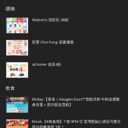
購物
Watsons 屈臣氏: 88折
彩豐 Choi Fung: 迎夏優惠
at.home: 低至4折
飲食
KKday:【香港｜Häagen-Dazs™雪糕月餅 中秋送禮聚
會首選＋買月餅送雪糕】
Klook:【#美食周】7 號 9PM ⏰ 荃灣西如心酒店可樂主
題自助餐激抵 1折！