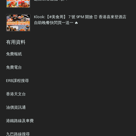
Klook:【#美食周】 7 號 9PM 開搶 ⏰ 香港喜來登酒店
自助晚餐快閃買一送一 🔥
有用資料
免費報紙
免費電台
ERB課程搜尋
香港天文台
油價資訊通
港鐵路線及車費
九巴路線搜尋