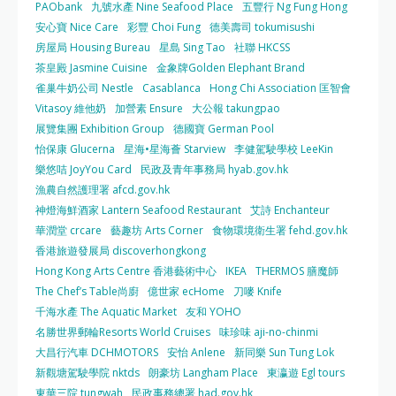
PAObank
九號水產 Nine Seafood Place
五豐行 Ng Fung Hong
安心寶 Nice Care
彩豐 Choi Fung
德美壽司 tokumisushi
房屋局 Housing Bureau
星島 Sing Tao
社聯 HKCSS
茶皇殿 Jasmine Cuisine
金象牌Golden Elephant Brand
雀巢牛奶公司 Nestle
Casablanca
Hong Chi Association 匡智會
Vitasoy 維他奶
加營素 Ensure
大公報 takungpao
展覽集團 Exhibition Group
德國寶 German Pool
怡保康 Glucerna
星海•星海薈 Starview
李健駕駛學校 LeeKin
樂悠咭 JoyYou Card
民政及青年事務局 hyab.gov.hk
漁農自然護理署 afcd.gov.hk
神燈海鮮酒家 Lantern Seafood Restaurant
艾詩 Enchanteur
華潤堂 crcare
藝趣坊 Arts Corner
食物環境衛生署 fehd.gov.hk
香港旅遊發展局 discoverhongkong
Hong Kong Arts Centre 香港藝術中心
IKEA
THERMOS 膳魔師
The Chef’s Table尚廚
億世家 ecHome
刀嘜 Knife
千海水產 The Aquatic Market
友和 YOHO
名勝世界郵輪Resorts World Cruises
味珍味 aji-no-chinmi
大昌行汽車 DCHMOTORS
安怡 Anlene
新同樂 Sun Tung Lok
新觀塘駕駛學院 nktds
朗豪坊 Langham Place
東瀛遊 Egl tours
東華三院 tungwah
民政事務總署 had.gov.hk