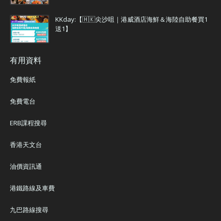
KKday:【🇭🇰尖沙咀｜港威酒店海鮮＆海陸自助餐買1
送1】
有用資料
免費報紙
免費電台
ERB課程搜尋
香港天文台
油價資訊通
港鐵路線及車費
九巴路線搜尋