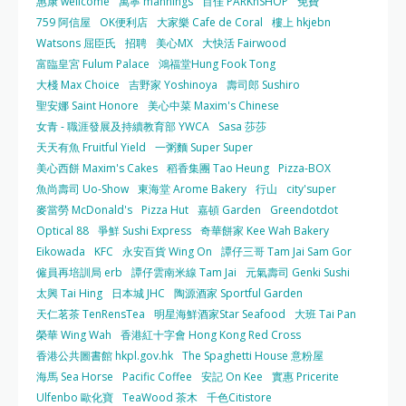
惠康 wellcome
萬寧 mannings
百佳 PARKnSHOP
免費
759 阿信屋
OK便利店
大家樂 Cafe de Coral
樓上 hkjebn
Watsons 屈臣氏
招聘
美心MX
大快活 Fairwood
富臨皇宮 Fulum Palace
鴻福堂Hung Fook Tong
大棧 Max Choice
吉野家 Yoshinoya
壽司郎 Sushiro
聖安娜 Saint Honore
美心中菜 Maxim's Chinese
女青 - 職涯發展及持續教育部 YWCA
Sasa 莎莎
天天有魚 Fruitful Yield
一粥麵 Super Super
美心西餅 Maxim's Cakes
稻香集團 Tao Heung
Pizza-BOX
魚尚壽司 Uo-Show
東海堂 Arome Bakery
行山
city'super
麥當勞 McDonald's
Pizza Hut
嘉頓 Garden
Greendotdot
Optical 88
爭鮮 Sushi Express
奇華餅家 Kee Wah Bakery
Eikowada
KFC
永安百貨 Wing On
譚仔三哥 Tam Jai Sam Gor
僱員再培訓局 erb
譚仔雲南米線 Tam Jai
元氣壽司 Genki Sushi
太興 Tai Hing
日本城 JHC
陶源酒家 Sportful Garden
天仁茗茶 TenRensTea
明星海鮮酒家Star Seafood
大班 Tai Pan
榮華 Wing Wah
香港紅十字會 Hong Kong Red Cross
香港公共圖書館 hkpl.gov.hk
The Spaghetti House 意粉屋
海馬 Sea Horse
Pacific Coffee
安記 On Kee
實惠 Pricerite
Ulfenbo 歐化寶
TeaWood 茶木
千色Citistore