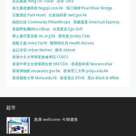
永安旅遊 Wing On Travel
添寧 Tena
港九藥房總商會 hkgcpl.com.hk
珠江橋牌 Pearl River Bridge
百樂酒店 Park Hotel
社會福利署 swd.gov.hk
織善社區 Community Philanthropy
美國運通 American Express
美麗華集團Mira eShop
自柔家居 Ego-Soft
華人廟宇委員會 ctc.org.hk
賽馬會 Jockey Club
遊艇主義 Aviva Yacht
醫務衛生局 Health Bureau
金記冰室 Urban Kitchen
雅培 Abbott
香港中文大學專業進修學院 CUSCS
香港中華文化發展聯合會 HKCCDA
香港創科展 hksciencefair
香港博物館 museums.gov.hk
香港理工大學 polyu.edu.hk
香港都會大學 hkmu.edu.hk
香港電台 RTHK
黑白 Black & White
超市
惠康 wellcome: 今期優惠