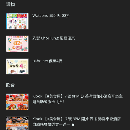
購物
Watsons 屈臣氏: 88折
彩豐 Choi Fung: 迎夏優惠
at.home: 低至4折
飲食
Klook:【#美食周】7 號 9PM ⏰ 荃灣西如心酒店可樂主
題自助餐激抵 1折！
Klook:【#美食周】 7 號 9PM 開搶 ⏰ 香港喜來登酒店
自助晚餐快閃買一送一 🔥