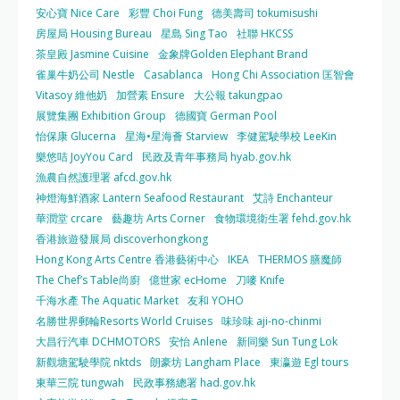
安心寶 Nice Care
彩豐 Choi Fung
德美壽司 tokumisushi
房屋局 Housing Bureau
星島 Sing Tao
社聯 HKCSS
茶皇殿 Jasmine Cuisine
金象牌Golden Elephant Brand
雀巢牛奶公司 Nestle
Casablanca
Hong Chi Association 匡智會
Vitasoy 維他奶
加營素 Ensure
大公報 takungpao
展覽集團 Exhibition Group
德國寶 German Pool
怡保康 Glucerna
星海•星海薈 Starview
李健駕駛學校 LeeKin
樂悠咭 JoyYou Card
民政及青年事務局 hyab.gov.hk
漁農自然護理署 afcd.gov.hk
神燈海鮮酒家 Lantern Seafood Restaurant
艾詩 Enchanteur
華潤堂 crcare
藝趣坊 Arts Corner
食物環境衛生署 fehd.gov.hk
香港旅遊發展局 discoverhongkong
Hong Kong Arts Centre 香港藝術中心
IKEA
THERMOS 膳魔師
The Chef’s Table尚廚
億世家 ecHome
刀嘜 Knife
千海水產 The Aquatic Market
友和 YOHO
名勝世界郵輪Resorts World Cruises
味珍味 aji-no-chinmi
大昌行汽車 DCHMOTORS
安怡 Anlene
新同樂 Sun Tung Lok
新觀塘駕駛學院 nktds
朗豪坊 Langham Place
東瀛遊 Egl tours
東華三院 tungwah
民政事務總署 had.gov.hk