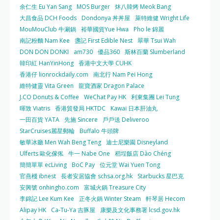
余仁生 Eu Yan Sang
MOS Burger
炑八韓烤 Meok Bang
大昌食品 DCH Foods
Dondonya 丼丼屋
萊特維健 Wright Life
MouMouClub 牛涮鍋
裕華國貨Yue Hwa
Pho le 錦麗
南記粉麵 Nam Kee
盞記 First Edible Nest
翠華 Tsui Wah
DON DON DONKI
am730
優品360
斯林百蘭 Slumberland
韓印紅 HanYinHong
香港中文大學 CUHK
香港仔 lionrockdaily.com
南北行 Nam Pei Hong
維特健靈 Vita Green
龍寶酒家 Dragon Palace
J.CO Donuts & Coffee
WeChat Pay HK
利東集團 Lei Tung
暉致 Viatris
香港貿發局 HKTDC
Kawai 日本肝油丸
一田百貨 YATA
先施 Sincere
戶戶送 Deliveroo
StarCruises麗星郵輪
Buffalo 牛頭牌
敏華冰廳 Men Wah Beng Teng
迪士尼樂園 Disneyland
Ulferts 歐化傢俬
牛一 Nabe One
稻埕飯店 Dào Chéng
簡簡單單 ecLiving
BoC Pay
位元堂 Wai Yuen Tong
官燕棧 ibnest
長者安居協會 schsa.org.hk
Starbucks 星巴克
安興號 onhingho.com
富城火鍋 Treasure City
李錦記 Lee Kum Kee
正冬火鍋 Winter Steam
軒琴居 Hecom
Alipay HK
Ca-Tu-Ya 吉豚屋
康樂及文化事務署 lcsd.gov.hk