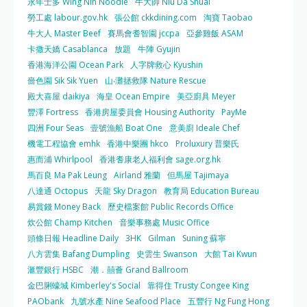
永年士多 Wing Nin Noodle
牛大帥 Niu Da Shuai
勞工處 labour.gov.hk
張公館 ckkdining.com
淘寶 Taobao
牛大人 Master Beef
賽馬會耆智園 jccpa
亞參雞飯 ASAM
卡撒天嬌 Casablanca
放題
牛陣 Gyujin
香港海洋公園 Ocean Park
人字牌救心 Kyushin
嗇色園 Sik Sik Yuen
山‧灘拯救隊 Nature Rescue
殿大喜屋 daikiya
海皇 Ocean Empire
美亞廚具 Meyer
豐澤 Fortress
香港房屋委員會 Housing Authority
PayMe
四洲 Four Seas
壹號漁船 Boat One
意美廚 Ideale Chef
機電工程協會 emhk
香港中樂團 hkco
Proluxury 普樂氏
惠而浦 Whirlpool
香港耆康老人福利會 sage.org.hk
馬百良 Ma Pak Leung
Airland 雅蘭
但馬屋 Tajimaya
八達通 Octopus
天龍 Sky Dragon
教育局 Education Bureau
易賞錢 Money Back
歷史檔案館 Public Records Office
炊公館 Champ Kitchen
音樂事務處 Music Office
頭條日報 Headline Daily
3HK
Gilman
Suning 蘇寧
八方雲集 Bafang Dumpling
史雲生 Swanson
大館 Tai Kwun
滙豐銀行 HSBC
潮．囍薈 Grand Ballroom
金巴脷蠔城 Kimberley's Social
靠得住 Trusty Congee King
PAObank
九號水產 Nine Seafood Place
五豐行 Ng Fung Hong