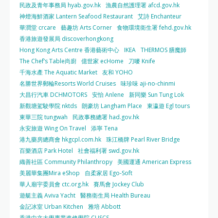
民政及青年事務局 hyab.gov.hk
漁農自然護理署 afcd.gov.hk
神燈海鮮酒家 Lantern Seafood Restaurant
艾詩 Enchanteur
華潤堂 crcare
藝趣坊 Arts Corner
食物環境衛生署 fehd.gov.hk
香港旅遊發展局 discoverhongkong
Hong Kong Arts Centre 香港藝術中心
IKEA
THERMOS 膳魔師
The Chef’s Table尚廚
億世家 ecHome
刀嘜 Knife
千海水產 The Aquatic Market
友和 YOHO
名勝世界郵輪Resorts World Cruises
味珍味 aji-no-chinmi
大昌行汽車 DCHMOTORS
安怡 Anlene
新同樂 Sun Tung Lok
新觀塘駕駛學院 nktds
朗豪坊 Langham Place
東瀛遊 Egl tours
東華三院 tungwah
民政事務總署 had.gov.hk
永安旅遊 Wing On Travel
添寧 Tena
港九藥房總商會 hkgcpl.com.hk
珠江橋牌 Pearl River Bridge
百樂酒店 Park Hotel
社會福利署 swd.gov.hk
織善社區 Community Philanthropy
美國運通 American Express
美麗華集團Mira eShop
自柔家居 Ego-Soft
華人廟宇委員會 ctc.org.hk
賽馬會 Jockey Club
遊艇主義 Aviva Yacht
醫務衛生局 Health Bureau
金記冰室 Urban Kitchen
雅培 Abbott
香港中文大學專業進修學院 CUSCS