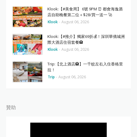
Klook:【#美食周】 6號 9PM ⏰ 都會海逸酒
店自助晚餐第二位＋$28/買一送一 🚀
Klook
-
August 06, 2026
Klook:【#推介】獨家69折💰！深圳華僑城洲
際大酒店住宿套餐🏨
Klook
-
August 06, 2026
Trip:【北上酒店🏨】一千蚊左右入住香格里
拉！
Trip
-
August 06, 2026
贊助