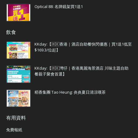
Optical 88: 名牌鏡架買1送1
飲食
KKday:【🇭🇰香港｜酒店自助餐快閃優惠｜買1送1低至
$169.3/位起】
KKday:【🇭🇰灣仔｜香港萬麗海景酒店 川味主題自助
餐親子聚會首選】
稻香集團 Tao Heung: 炎炎夏日清涼嘆茶
有用資料
免費報紙