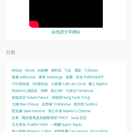
結他譜分享網站
分類
KKday
Klook
自助餐
便利店
Trip
電影
7-Eleven
惠康 wellcome
萬寧 mannings
免費
百佳 PARKnSHOP
759 阿信屋
OK便利店
大家樂 Cafe de Coral
樓上 hkjebn
Watsons 屈臣氏
招聘
美心MX
大快活 Fairwood
富臨皇宮 Fulum Palace
鴻福堂Hung Fook Tong
大棧 Max Choice
吉野家 Yoshinoya
壽司郎 Sushiro
聖安娜 Saint Honore
美心中菜 Maxim's Chinese
女青 - 職涯發展及持續教育部 YWCA
Sasa 莎莎
天天有魚 Fruitful Yield
一粥麵 Super Super
美心西餅 Maxim's Cakes
稻香集團 Tao Heung
Pizza-BOX