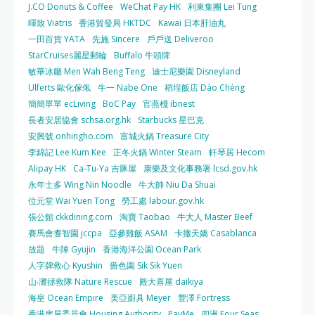
J.CO Donuts & Coffee
WeChat Pay HK
利東集團 Lei Tung
暉致 Viatris
香港貿發局 HKTDC
Kawai 日本肝油丸
一田百貨 YATA
先施 Sincere
戶戶送 Deliveroo
StarCruises麗星郵輪
Buffalo 牛頭牌
敏華冰廳 Men Wah Beng Teng
迪士尼樂園 Disneyland
Ulferts 歐化傢俬
牛一 Nabe One
稻埕飯店 Dào Chéng
簡簡單單 ecLiving
BoC Pay
官燕棧 ibnest
長者安居協會 schsa.org.hk
Starbucks 星巴克
安興號 onhingho.com
富城火鍋 Treasure City
李錦記 Lee Kum Kee
正冬火鍋 Winter Steam
軒琴居 Hecom
Alipay HK
Ca-Tu-Ya 吉豚屋
康樂及文化事務署 lcsd.gov.hk
永年士多 Wing Nin Noodle
牛大帥 Niu Da Shuai
位元堂 Wai Yuen Tong
勞工處 labour.gov.hk
張公館 ckkdining.com
淘寶 Taobao
牛大人 Master Beef
賽馬會耆智園 jccpa
亞參雞飯 ASAM
卡撒天嬌 Casablanca
放題
牛陣 Gyujin
香港海洋公園 Ocean Park
人字牌救心 Kyushin
嗇色園 Sik Sik Yuen
山‧灘拯救隊 Nature Rescue
殿大喜屋 daikiya
海皇 Ocean Empire
美亞廚具 Meyer
豐澤 Fortress
香港房屋委員會 Housing Authority
PayMe
四洲 Four Seas