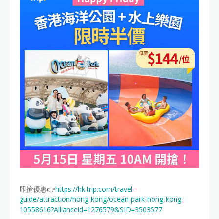
即搶優惠👉
https://hk.trip.com/travel-
guide/attraction/hong-kong/ocean-park-hong-kong-
10558616?Allianceid=1276579&SID=3503577