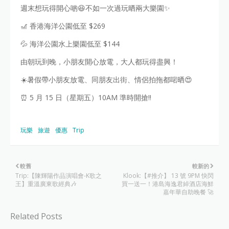
週末想玩得開心啲😆不如一次過玩晒兩大樂園✨
🎢 香港海洋公園低至 $269
💦 海洋公園水上樂園低至 $144
由朝玩到晚，小朋友開心放電，大人都玩得盡興！
☀️暑假帶小朋友放電、同朋友出街、情侶拍拖都啱晒😍
⏰ 5 月 15 日（星期五）10AM 準時開搶‼️
玩樂
旅遊
優惠
Trip
較舊
較新的
Trip:【陳輝陽作品演唱會-K歌之
Klook:【#推介】 13 號 9PM 快閃
王】重溫廣東歌經典🎶
買一送一！港島海逸君綽酒店海鮮
嘉年華自助晚餐 🚀
Related Posts