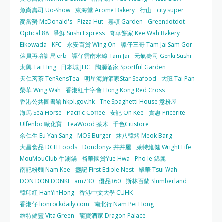
魚尚壽司 Uo-Show
東海堂 Arome Bakery
行山
city'super
麥當勞 McDonald's
Pizza Hut
嘉頓 Garden
Greendotdot
Optical 88
爭鮮 Sushi Express
奇華餅家 Kee Wah Bakery
Eikowada
KFC
永安百貨 Wing On
譚仔三哥 Tam Jai Sam Gor
僱員再培訓局 erb
譚仔雲南米線 Tam Jai
元氣壽司 Genki Sushi
太興 Tai Hing
日本城 JHC
陶源酒家 Sportful Garden
天仁茗茶 TenRensTea
明星海鮮酒家Star Seafood
大班 Tai Pan
榮華 Wing Wah
香港紅十字會 Hong Kong Red Cross
香港公共圖書館 hkpl.gov.hk
The Spaghetti House 意粉屋
海馬 Sea Horse
Pacific Coffee
安記 On Kee
實惠 Pricerite
Ulfenbo 歐化寶
TeaWood 茶木
千色Citistore
余仁生 Eu Yan Sang
MOS Burger
炑八韓烤 Meok Bang
大昌食品 DCH Foods
Dondonya 丼丼屋
萊特維健 Wright Life
MouMouClub 牛涮鍋
裕華國貨Yue Hwa
Pho le 錦麗
南記粉麵 Nam Kee
盞記 First Edible Nest
翠華 Tsui Wah
DON DON DONKI
am730
優品360
斯林百蘭 Slumberland
韓印紅 HanYinHong
香港中文大學 CUHK
香港仔 lionrockdaily.com
南北行 Nam Pei Hong
維特健靈 Vita Green
龍寶酒家 Dragon Palace