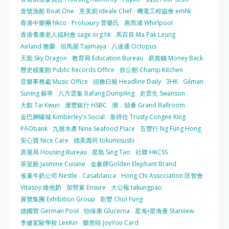
壹號漁船 Boat One
意美廚 Ideale Chef
機電工程協會 emhk
香港中樂團 hkco
Proluxury 普樂氏
惠而浦 Whirlpool
香港耆康老人福利會 sage.org.hk
馬百良 Ma Pak Leung
Airland 雅蘭
但馬屋 Tajimaya
八達通 Octopus
天龍 Sky Dragon
教育局 Education Bureau
易賞錢 Money Back
歷史檔案館 Public Records Office
炊公館 Champ Kitchen
音樂事務處 Music Office
頭條日報 Headline Daily
3HK
Gilman
Suning 蘇寧
八方雲集 Bafang Dumpling
史雲生 Swanson
大館 Tai Kwun
滙豐銀行 HSBC
潮．囍薈 Grand Ballroom
金巴脷蠔城 Kimberley's Social
靠得住 Trusty Congee King
PAObank
九號水產 Nine Seafood Place
五豐行 Ng Fung Hong
安心寶 Nice Care
德美壽司 tokumisushi
房屋局 Housing Bureau
星島 Sing Tao
社聯 HKCSS
茶皇殿 Jasmine Cuisine
金象牌Golden Elephant Brand
雀巢牛奶公司 Nestle
Casablanca
Hong Chi Association 匡智會
Vitasoy 維他奶
加營素 Ensure
大公報 takungpao
展覽集團 Exhibition Group
彩豐 Choi Fung
德國寶 German Pool
怡保康 Glucerna
星海•星海薈 Starview
李健駕駛學校 LeeKin
樂悠咭 JoyYou Card