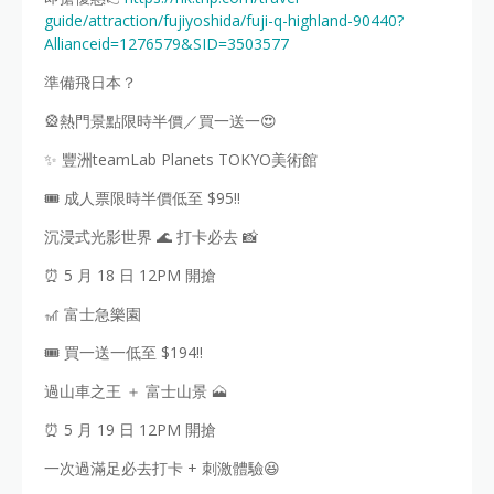
guide/attraction/fujiyoshida/fuji-q-highland-90440?
Allianceid=1276579&SID=3503577
準備飛日本？
🎡熱門景點限時半價／買一送一😍
✨ 豐洲teamLab Planets TOKYO美術館
🎟️ 成人票限時半價低至 $95‼️
沉浸式光影世界 🌊 打卡必去 📸
⏰ 5 月 18 日 12PM 開搶
🎢 富士急樂園
🎟️ 買一送一低至 $194‼️
過山車之王 ＋ 富士山景 🗻
⏰ 5 月 19 日 12PM 開搶
一次過滿足必去打卡 + 刺激體驗😆