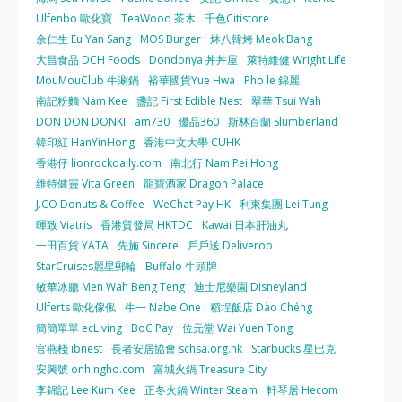
Ulfenbo 歐化寶
TeaWood 茶木
千色Citistore
余仁生 Eu Yan Sang
MOS Burger
炑八韓烤 Meok Bang
大昌食品 DCH Foods
Dondonya 丼丼屋
萊特維健 Wright Life
MouMouClub 牛涮鍋
裕華國貨Yue Hwa
Pho le 錦麗
南記粉麵 Nam Kee
盞記 First Edible Nest
翠華 Tsui Wah
DON DON DONKI
am730
優品360
斯林百蘭 Slumberland
韓印紅 HanYinHong
香港中文大學 CUHK
香港仔 lionrockdaily.com
南北行 Nam Pei Hong
維特健靈 Vita Green
龍寶酒家 Dragon Palace
J.CO Donuts & Coffee
WeChat Pay HK
利東集團 Lei Tung
暉致 Viatris
香港貿發局 HKTDC
Kawai 日本肝油丸
一田百貨 YATA
先施 Sincere
戶戶送 Deliveroo
StarCruises麗星郵輪
Buffalo 牛頭牌
敏華冰廳 Men Wah Beng Teng
迪士尼樂園 Disneyland
Ulferts 歐化傢俬
牛一 Nabe One
稻埕飯店 Dào Chéng
簡簡單單 ecLiving
BoC Pay
位元堂 Wai Yuen Tong
官燕棧 ibnest
長者安居協會 schsa.org.hk
Starbucks 星巴克
安興號 onhingho.com
富城火鍋 Treasure City
李錦記 Lee Kum Kee
正冬火鍋 Winter Steam
軒琴居 Hecom