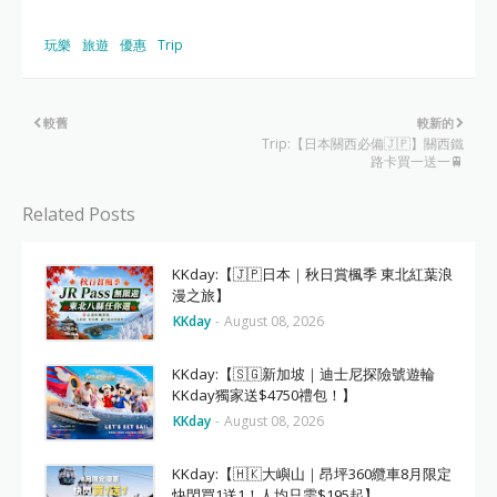
玩樂
旅遊
優惠
Trip
較舊
較新的
Trip:【日本關西必備🇯🇵】關西鐵
路卡買一送一🚆
Related Posts
KKday:【🇯🇵日本｜秋日賞楓季 東北紅葉浪
漫之旅】
KKday
-
August 08, 2026
KKday:【🇸🇬新加坡｜迪士尼探險號遊輪
KKday獨家送$4750禮包！】
KKday
-
August 08, 2026
KKday:【🇭🇰大嶼山｜昂坪360纜車8月限定
快閃買1送1！人均只需$195起】