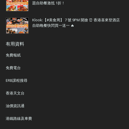
題自助餐激抵 1折！
Klook:【#美食周】 7 號 9PM 開搶 ⏰ 香港喜來登酒店
自助晚餐快閃買一送一 🔥
有用資料
免費報紙
免費電台
ERB課程搜尋
香港天文台
油價資訊通
港鐵路線及車費