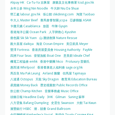
Alipay HK
Ca-Tu-Ya 吉豚屋
康樂及文化事務署 lcsd.gov.hk
永年士多 Wing Nin Noodle
牛大帥 Niu Da Shuai
勞工處 labour.gov.hk
張公館 ckkdining.com
淘寶 Taobao
牛大人 Master Beef
賽馬會耆智園 jccpa
亞參雞飯 ASAM
卡撒天嬌 Casablanca
放題
牛陣 Gyujin
香港海洋公園 Ocean Park
人字牌救心 Kyushin
嗇色園 Sik Sik Yuen
山‧灘拯救隊 Nature Rescue
殿大喜屋 daikiya
海皇 Ocean Empire
美亞廚具 Meyer
豐澤 Fortress
香港房屋委員會 Housing Authority
PayMe
四洲 Four Seas
壹號漁船 Boat One
意美廚 Ideale Chef
機電工程協會 emhk
香港中樂團 hkco
Proluxury 普樂氏
惠而浦 Whirlpool
香港耆康老人福利會 sage.org.hk
馬百良 Ma Pak Leung
Airland 雅蘭
但馬屋 Tajimaya
八達通 Octopus
天龍 Sky Dragon
教育局 Education Bureau
易賞錢 Money Back
歷史檔案館 Public Records Office
炊公館 Champ Kitchen
音樂事務處 Music Office
頭條日報 Headline Daily
3HK
Gilman
Suning 蘇寧
八方雲集 Bafang Dumpling
史雲生 Swanson
大館 Tai Kwun
滙豐銀行 HSBC
潮．囍薈 Grand Ballroom
金巴脷蠔城 Kimberley's Social
靠得住 Trusty Congee King