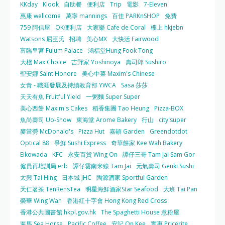
KKday
Klook
自助餐
便利店
Trip
電影
7-Eleven
惠康 wellcome
萬寧 mannings
百佳 PARKnSHOP
免費
759 阿信屋
OK便利店
大家樂 Cafe de Coral
樓上 hkjebn
Watsons 屈臣氏
招聘
美心MX
大快活 Fairwood
富臨皇宮 Fulum Palace
鴻福堂Hung Fook Tong
大棧 Max Choice
吉野家 Yoshinoya
壽司郎 Sushiro
聖安娜 Saint Honore
美心中菜 Maxim's Chinese
女青 - 職涯發展及持續教育部 YWCA
Sasa 莎莎
天天有魚 Fruitful Yield
一粥麵 Super Super
美心西餅 Maxim's Cakes
稻香集團 Tao Heung
Pizza-BOX
魚尚壽司 Uo-Show
東海堂 Arome Bakery
行山
city'super
麥當勞 McDonald's
Pizza Hut
嘉頓 Garden
Greendotdot
Optical 88
爭鮮 Sushi Express
奇華餅家 Kee Wah Bakery
Eikowada
KFC
永安百貨 Wing On
譚仔三哥 Tam Jai Sam Gor
僱員再培訓局 erb
譚仔雲南米線 Tam Jai
元氣壽司 Genki Sushi
太興 Tai Hing
日本城 JHC
陶源酒家 Sportful Garden
天仁茗茶 TenRensTea
明星海鮮酒家Star Seafood
大班 Tai Pan
榮華 Wing Wah
香港紅十字會 Hong Kong Red Cross
香港公共圖書館 hkpl.gov.hk
The Spaghetti House 意粉屋
海馬 Sea Horse
Pacific Coffee
安記 On Kee
實惠 Pricerite