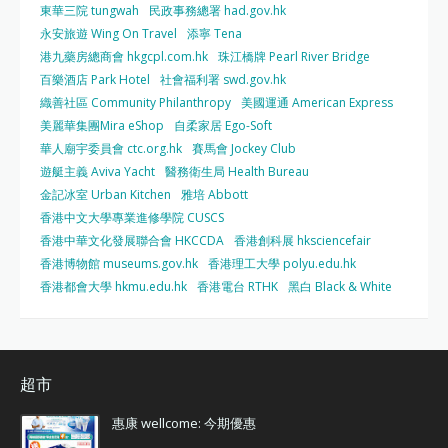
東華三院 tungwah
民政事務總署 had.gov.hk
永安旅遊 Wing On Travel
添寧 Tena
港九藥房總商會 hkgcpl.com.hk
珠江橋牌 Pearl River Bridge
百樂酒店 Park Hotel
社會福利署 swd.gov.hk
織善社區 Community Philanthropy
美國運通 American Express
美麗華集團Mira eShop
自柔家居 Ego-Soft
華人廟宇委員會 ctc.org.hk
賽馬會 Jockey Club
遊艇主義 Aviva Yacht
醫務衛生局 Health Bureau
金記冰室 Urban Kitchen
雅培 Abbott
香港中文大學專業進修學院 CUSCS
香港中華文化發展聯合會 HKCCDA
香港創科展 hksciencefair
香港博物館 museums.gov.hk
香港理工大學 polyu.edu.hk
香港都會大學 hkmu.edu.hk
香港電台 RTHK
黑白 Black & White
超市
惠康 wellcome: 今期優惠