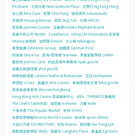
PAObank
九號水產 Nine Seafood Place
五豐行 Ng Fung Hong
安心寶 Nice Care
彩豐 Choi Fung
德美壽司 tokumisushi
房屋局 Housing Bureau
星島 Sing Tao
社聯 HKCSS
茶皇殿 Jasmine Cuisine
金象牌Golden Elephant Brand
雀巢牛奶公司 Nestle
Casablanca
Hong Chi Association 匡智會
Vitasoy 維他奶
加營素 Ensure
大公報 takungpao
展覽集團 Exhibition Group
德國寶 German Pool
怡保康 Glucerna
星海•星海薈 Starview
李健駕駛學校 LeeKin
樂悠咭 JoyYou Card
民政及青年事務局 hyab.gov.hk
漁農自然護理署 afcd.gov.hk
神燈海鮮酒家 Lantern Seafood Restaurant
艾詩 Enchanteur
華潤堂 crcare
藝趣坊 Arts Corner
食物環境衛生署 fehd.gov.hk
香港旅遊發展局 discoverhongkong
Hong Kong Arts Centre 香港藝術中心
IKEA
THERMOS 膳魔師
The Chef’s Table尚廚
億世家 ecHome
刀嘜 Knife
千海水產 The Aquatic Market
友和 YOHO
名勝世界郵輪Resorts World Cruises
味珍味 aji-no-chinmi
大昌行汽車 DCHMOTORS
安怡 Anlene
新同樂 Sun Tung Lok
新觀塘駕駛學院 nktds
朗豪坊 Langham Place
東瀛遊 Egl tours