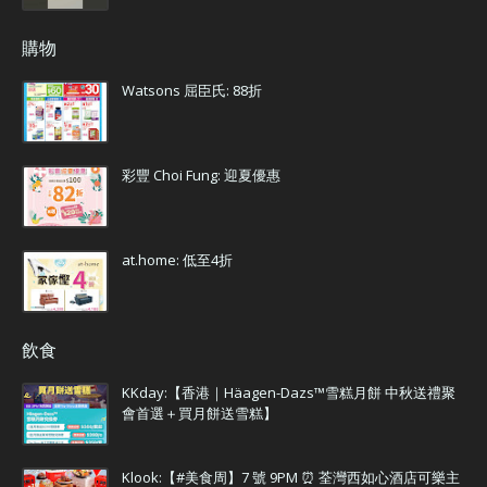
購物
Watsons 屈臣氏: 88折
彩豐 Choi Fung: 迎夏優惠
at.home: 低至4折
飲食
KKday:【香港｜Häagen-Dazs™雪糕月餅 中秋送禮聚
會首選＋買月餅送雪糕】
Klook:【#美食周】7 號 9PM ⏰ 荃灣西如心酒店可樂主