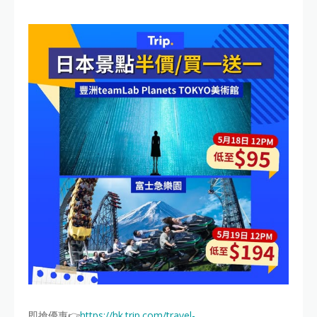
即搶優惠👉
https://hk.trip.com/travel-