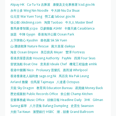
Alipay HK
Ca-Tu-Ya 吉豚屋
康樂及文化事務署 lcsd.gov.hk
永年士多 Wing Nin Noodle
牛大帥 Niu Da Shuai
位元堂 Wai Yuen Tong
勞工處 labour.gov.hk
張公館 ckkdining.com
淘寶 Taobao
牛大人 Master Beef
賽馬會耆智園 jccpa
亞參雞飯 ASAM
卡撒天嬌 Casablanca
放題
牛陣 Gyujin
香港海洋公園 Ocean Park
人字牌救心 Kyushin
嗇色園 Sik Sik Yuen
山‧灘拯救隊 Nature Rescue
殿大喜屋 daikiya
海皇 Ocean Empire
美亞廚具 Meyer
豐澤 Fortress
香港房屋委員會 Housing Authority
PayMe
四洲 Four Seas
壹號漁船 Boat One
意美廚 Ideale Chef
機電工程協會 emhk
香港中樂團 hkco
Proluxury 普樂氏
惠而浦 Whirlpool
香港耆康老人福利會 sage.org.hk
馬百良 Ma Pak Leung
Airland 雅蘭
但馬屋 Tajimaya
八達通 Octopus
天龍 Sky Dragon
教育局 Education Bureau
易賞錢 Money Back
歷史檔案館 Public Records Office
炊公館 Champ Kitchen
音樂事務處 Music Office
頭條日報 Headline Daily
3HK
Gilman
Suning 蘇寧
八方雲集 Bafang Dumpling
史雲生 Swanson
大館 Tai Kwun
滙豐銀行 HSBC
潮．囍薈 Grand Ballroom