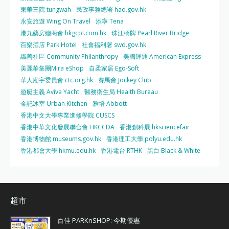
東華三院 tungwah
民政事務總署 had.gov.hk
永安旅遊 Wing On Travel
添寧 Tena
港九藥房總商會 hkgcpl.com.hk
珠江橋牌 Pearl River Bridge
百樂酒店 Park Hotel
社會福利署 swd.gov.hk
織善社區 Community Philanthropy
美國運通 American Express
美麗華集團Mira eShop
自柔家居 Ego-Soft
華人廟宇委員會 ctc.org.hk
賽馬會 Jockey Club
遊艇主義 Aviva Yacht
醫務衛生局 Health Bureau
金記冰室 Urban Kitchen
雅培 Abbott
香港中文大學專業進修學院 CUSCS
香港中華文化發展聯合會 HKCCDA
香港創科展 hksciencefair
香港博物館 museums.gov.hk
香港理工大學 polyu.edu.hk
香港都會大學 hkmu.edu.hk
香港電台 RTHK
黑白 Black & White
超市
百佳 PARKnSHOP: 今期優惠