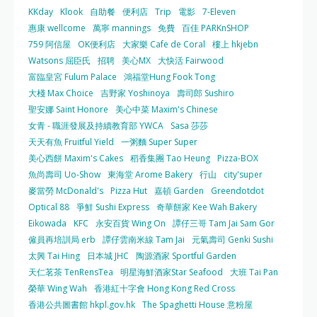
KKday
Klook
自助餐
便利店
Trip
電影
7-Eleven
惠康 wellcome
萬寧 mannings
免費
百佳 PARKnSHOP
759 阿信屋
OK便利店
大家樂 Cafe de Coral
樓上 hkjebn
Watsons 屈臣氏
招聘
美心MX
大快活 Fairwood
富臨皇宮 Fulum Palace
鴻福堂Hung Fook Tong
大棧 Max Choice
吉野家 Yoshinoya
壽司郎 Sushiro
聖安娜 Saint Honore
美心中菜 Maxim's Chinese
女青 - 職涯發展及持續教育部 YWCA
Sasa 莎莎
天天有魚 Fruitful Yield
一粥麵 Super Super
美心西餅 Maxim's Cakes
稻香集團 Tao Heung
Pizza-BOX
魚尚壽司 Uo-Show
東海堂 Arome Bakery
行山
city'super
麥當勞 McDonald's
Pizza Hut
嘉頓 Garden
Greendotdot
Optical 88
爭鮮 Sushi Express
奇華餅家 Kee Wah Bakery
Eikowada
KFC
永安百貨 Wing On
譚仔三哥 Tam Jai Sam Gor
僱員再培訓局 erb
譚仔雲南米線 Tam Jai
元氣壽司 Genki Sushi
太興 Tai Hing
日本城 JHC
陶源酒家 Sportful Garden
天仁茗茶 TenRensTea
明星海鮮酒家Star Seafood
大班 Tai Pan
榮華 Wing Wah
香港紅十字會 Hong Kong Red Cross
香港公共圖書館 hkpl.gov.hk
The Spaghetti House 意粉屋