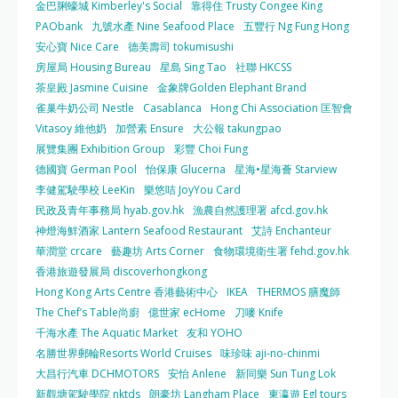
金巴脷蠔城 Kimberley's Social
靠得住 Trusty Congee King
PAObank
九號水產 Nine Seafood Place
五豐行 Ng Fung Hong
安心寶 Nice Care
德美壽司 tokumisushi
房屋局 Housing Bureau
星島 Sing Tao
社聯 HKCSS
茶皇殿 Jasmine Cuisine
金象牌Golden Elephant Brand
雀巢牛奶公司 Nestle
Casablanca
Hong Chi Association 匡智會
Vitasoy 維他奶
加營素 Ensure
大公報 takungpao
展覽集團 Exhibition Group
彩豐 Choi Fung
德國寶 German Pool
怡保康 Glucerna
星海•星海薈 Starview
李健駕駛學校 LeeKin
樂悠咭 JoyYou Card
民政及青年事務局 hyab.gov.hk
漁農自然護理署 afcd.gov.hk
神燈海鮮酒家 Lantern Seafood Restaurant
艾詩 Enchanteur
華潤堂 crcare
藝趣坊 Arts Corner
食物環境衛生署 fehd.gov.hk
香港旅遊發展局 discoverhongkong
Hong Kong Arts Centre 香港藝術中心
IKEA
THERMOS 膳魔師
The Chef’s Table尚廚
億世家 ecHome
刀嘜 Knife
千海水產 The Aquatic Market
友和 YOHO
名勝世界郵輪Resorts World Cruises
味珍味 aji-no-chinmi
大昌行汽車 DCHMOTORS
安怡 Anlene
新同樂 Sun Tung Lok
新觀塘駕駛學院 nktds
朗豪坊 Langham Place
東瀛遊 Egl tours