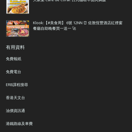
Klook:【#美食周】 6號 12NN ⏰ 佐敦恆豐酒店紅煙窗
餐廳自助晚餐買一送一 🚀
有用資料
免費報紙
免費電台
ERB課程搜尋
香港天文台
油價資訊通
港鐵路線及車費