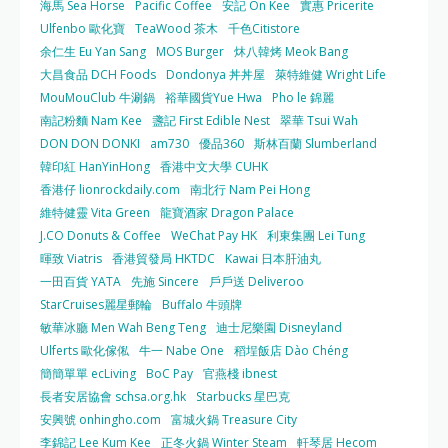
海馬 Sea Horse
Pacific Coffee
安記 On Kee
實惠 Pricerite
Ulfenbo 歐化寶
TeaWood 茶木
千色Citistore
余仁生 Eu Yan Sang
MOS Burger
炑八韓烤 Meok Bang
大昌食品 DCH Foods
Dondonya 丼丼屋
萊特維健 Wright Life
MouMouClub 牛涮鍋
裕華國貨Yue Hwa
Pho le 錦麗
南記粉麵 Nam Kee
盞記 First Edible Nest
翠華 Tsui Wah
DON DON DONKI
am730
優品360
斯林百蘭 Slumberland
韓印紅 HanYinHong
香港中文大學 CUHK
香港仔 lionrockdaily.com
南北行 Nam Pei Hong
維特健靈 Vita Green
龍寶酒家 Dragon Palace
J.CO Donuts & Coffee
WeChat Pay HK
利東集團 Lei Tung
暉致 Viatris
香港貿發局 HKTDC
Kawai 日本肝油丸
一田百貨 YATA
先施 Sincere
戶戶送 Deliveroo
StarCruises麗星郵輪
Buffalo 牛頭牌
敏華冰廳 Men Wah Beng Teng
迪士尼樂園 Disneyland
Ulferts 歐化傢俬
牛一 Nabe One
稻埕飯店 Dào Chéng
簡簡單單 ecLiving
BoC Pay
官燕棧 ibnest
長者安居協會 schsa.org.hk
Starbucks 星巴克
安興號 onhingho.com
富城火鍋 Treasure City
李錦記 Lee Kum Kee
正冬火鍋 Winter Steam
軒琴居 Hecom