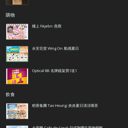
購物
樓上 hkjebn: 燕窩
永安百貨 Wing On: 動感夏日
Optical 88: 名牌鏡架買1送1
飲食
稻香集團 Tao Heung: 炎炎夏日清涼嘆茶
大家樂 Cafe de Coral: 日式咖喱牛面肉焗飯