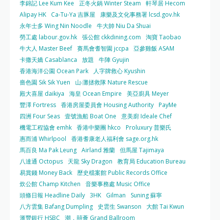
李錦記 Lee Kum Kee
正冬火鍋 Winter Steam
軒琴居 Hecom
Alipay HK
Ca-Tu-Ya 吉豚屋
康樂及文化事務署 lcsd.gov.hk
永年士多 Wing Nin Noodle
牛大帥 Niu Da Shuai
勞工處 labour.gov.hk
張公館 ckkdining.com
淘寶 Taobao
牛大人 Master Beef
賽馬會耆智園 jccpa
亞參雞飯 ASAM
卡撒天嬌 Casablanca
放題
牛陣 Gyujin
香港海洋公園 Ocean Park
人字牌救心 Kyushin
嗇色園 Sik Sik Yuen
山‧灘拯救隊 Nature Rescue
殿大喜屋 daikiya
海皇 Ocean Empire
美亞廚具 Meyer
豐澤 Fortress
香港房屋委員會 Housing Authority
PayMe
四洲 Four Seas
壹號漁船 Boat One
意美廚 Ideale Chef
機電工程協會 emhk
香港中樂團 hkco
Proluxury 普樂氏
惠而浦 Whirlpool
香港耆康老人福利會 sage.org.hk
馬百良 Ma Pak Leung
Airland 雅蘭
但馬屋 Tajimaya
八達通 Octopus
天龍 Sky Dragon
教育局 Education Bureau
易賞錢 Money Back
歷史檔案館 Public Records Office
炊公館 Champ Kitchen
音樂事務處 Music Office
頭條日報 Headline Daily
3HK
Gilman
Suning 蘇寧
八方雲集 Bafang Dumpling
史雲生 Swanson
大館 Tai Kwun
滙豐銀行 HSBC
潮．囍薈 Grand Ballroom