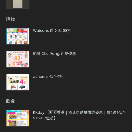
購物
Watsons 屈臣氏: 88折
彩豐 Choi Fung: 迎夏優惠
at.home: 低至4折
飲食
KKday:【🇭🇰香港｜酒店自助餐快閃優惠｜買1送1低至
$169.3/位起】