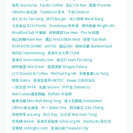
海馬 Sea Horse
Pacific Coffee
安記 On Kee
實惠 Pricerite
Ulfenbo 歐化寶
TeaWood 茶木
千色Citistore
余仁生 Eu Yan Sang
MOS Burger
炑八韓烤 Meok Bang
大昌食品 DCH Foods
Dondonya 丼丼屋
萊特維健 Wright Life
MouMouClub 牛涮鍋
裕華國貨Yue Hwa
Pho le 錦麗
南記粉麵 Nam Kee
盞記 First Edible Nest
翠華 Tsui Wah
DON DON DONKI
am730
優品360
斯林百蘭 Slumberland
韓印紅 HanYinHong
香港中文大學 CUHK
香港仔 lionrockdaily.com
南北行 Nam Pei Hong
維特健靈 Vita Green
龍寶酒家 Dragon Palace
J.CO Donuts & Coffee
WeChat Pay HK
利東集團 Lei Tung
暉致 Viatris
香港貿發局 HKTDC
Kawai 日本肝油丸
一田百貨 YATA
先施 Sincere
戶戶送 Deliveroo
StarCruises麗星郵輪
Buffalo 牛頭牌
敏華冰廳 Men Wah Beng Teng
迪士尼樂園 Disneyland
Ulferts 歐化傢俬
牛一 Nabe One
稻埕飯店 Dào Chéng
簡簡單單 ecLiving
BoC Pay
位元堂 Wai Yuen Tong
官燕棧 ibnest
長者安居協會 schsa.org.hk
Starbucks 星巴克
安興號 onhingho.com
富城火鍋 Treasure City