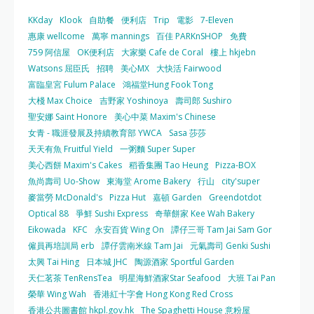
KKday
Klook
自助餐
便利店
Trip
電影
7-Eleven
惠康 wellcome
萬寧 mannings
百佳 PARKnSHOP
免費
759 阿信屋
OK便利店
大家樂 Cafe de Coral
樓上 hkjebn
Watsons 屈臣氏
招聘
美心MX
大快活 Fairwood
富臨皇宮 Fulum Palace
鴻福堂Hung Fook Tong
大棧 Max Choice
吉野家 Yoshinoya
壽司郎 Sushiro
聖安娜 Saint Honore
美心中菜 Maxim's Chinese
女青 - 職涯發展及持續教育部 YWCA
Sasa 莎莎
天天有魚 Fruitful Yield
一粥麵 Super Super
美心西餅 Maxim's Cakes
稻香集團 Tao Heung
Pizza-BOX
魚尚壽司 Uo-Show
東海堂 Arome Bakery
行山
city'super
麥當勞 McDonald's
Pizza Hut
嘉頓 Garden
Greendotdot
Optical 88
爭鮮 Sushi Express
奇華餅家 Kee Wah Bakery
Eikowada
KFC
永安百貨 Wing On
譚仔三哥 Tam Jai Sam Gor
僱員再培訓局 erb
譚仔雲南米線 Tam Jai
元氣壽司 Genki Sushi
太興 Tai Hing
日本城 JHC
陶源酒家 Sportful Garden
天仁茗茶 TenRensTea
明星海鮮酒家Star Seafood
大班 Tai Pan
榮華 Wing Wah
香港紅十字會 Hong Kong Red Cross
香港公共圖書館 hkpl.gov.hk
The Spaghetti House 意粉屋