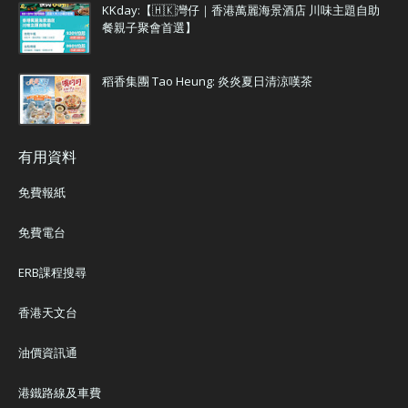
KKday:【🇭🇰灣仔｜香港萬麗海景酒店 川味主題自助
餐親子聚會首選】
稻香集團 Tao Heung: 炎炎夏日清涼嘆茶
有用資料
免費報紙
免費電台
ERB課程搜尋
香港天文台
油價資訊通
港鐵路線及車費