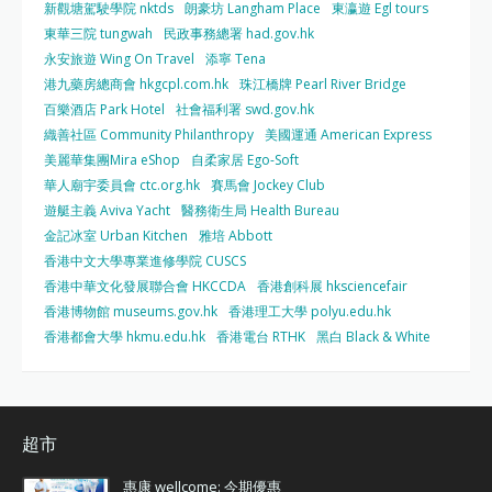
新觀塘駕駛學院 nktds
朗豪坊 Langham Place
東瀛遊 Egl tours
東華三院 tungwah
民政事務總署 had.gov.hk
永安旅遊 Wing On Travel
添寧 Tena
港九藥房總商會 hkgcpl.com.hk
珠江橋牌 Pearl River Bridge
百樂酒店 Park Hotel
社會福利署 swd.gov.hk
織善社區 Community Philanthropy
美國運通 American Express
美麗華集團Mira eShop
自柔家居 Ego-Soft
華人廟宇委員會 ctc.org.hk
賽馬會 Jockey Club
遊艇主義 Aviva Yacht
醫務衛生局 Health Bureau
金記冰室 Urban Kitchen
雅培 Abbott
香港中文大學專業進修學院 CUSCS
香港中華文化發展聯合會 HKCCDA
香港創科展 hksciencefair
香港博物館 museums.gov.hk
香港理工大學 polyu.edu.hk
香港都會大學 hkmu.edu.hk
香港電台 RTHK
黑白 Black & White
超市
惠康 wellcome: 今期優惠