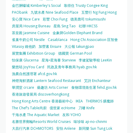
金巴脷蠔城 Kimberley's Social
靠得住 Trusty Congee King
PAObank
九號水產 Nine Seafood Place
五豐行 Ng Fung Hong
安心寶 Nice Care
彩豐 Choi Fung
德美壽司 tokumisushi
房屋局 Housing Bureau
星島 Sing Tao
社聯 HKCSS
茶皇殿 Jasmine Cuisine
金象牌Golden Elephant Brand
雀巢牛奶公司 Nestle
Casablanca
Hong Chi Association 匡智會
Vitasoy 維他奶
加營素 Ensure
大公報 takungpao
展覽集團 Exhibition Group
德國寶 German Pool
怡保康 Glucerna
星海•星海薈 Starview
李健駕駛學校 LeeKin
樂悠咭 JoyYou Card
民政及青年事務局 hyab.gov.hk
漁農自然護理署 afcd.gov.hk
神燈海鮮酒家 Lantern Seafood Restaurant
艾詩 Enchanteur
華潤堂 crcare
藝趣坊 Arts Corner
食物環境衛生署 fehd.gov.hk
香港旅遊發展局 discoverhongkong
Hong Kong Arts Centre 香港藝術中心
IKEA
THERMOS 膳魔師
The Chef’s Table尚廚
億世家 ecHome
刀嘜 Knife
千海水產 The Aquatic Market
友和 YOHO
名勝世界郵輪Resorts World Cruises
味珍味 aji-no-chinmi
大昌行汽車 DCHMOTORS
安怡 Anlene
新同樂 Sun Tung Lok