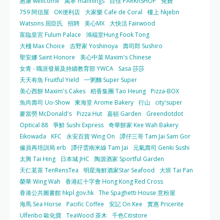
惠康 wellcome
萬寧 mannings
百佳 PARKnSHOP
免費
759 阿信屋
OK便利店
大家樂 Cafe de Coral
樓上 hkjebn
Watsons 屈臣氏
招聘
美心MX
大快活 Fairwood
富臨皇宮 Fulum Palace
鴻福堂Hung Fook Tong
大棧 Max Choice
吉野家 Yoshinoya
壽司郎 Sushiro
聖安娜 Saint Honore
美心中菜 Maxim's Chinese
女青 - 職涯發展及持續教育部 YWCA
Sasa 莎莎
天天有魚 Fruitful Yield
一粥麵 Super Super
美心西餅 Maxim's Cakes
稻香集團 Tao Heung
Pizza-BOX
魚尚壽司 Uo-Show
東海堂 Arome Bakery
行山
city'super
麥當勞 McDonald's
Pizza Hut
嘉頓 Garden
Greendotdot
Optical 88
爭鮮 Sushi Express
奇華餅家 Kee Wah Bakery
Eikowada
KFC
永安百貨 Wing On
譚仔三哥 Tam Jai Sam Gor
僱員再培訓局 erb
譚仔雲南米線 Tam Jai
元氣壽司 Genki Sushi
太興 Tai Hing
日本城 JHC
陶源酒家 Sportful Garden
天仁茗茶 TenRensTea
明星海鮮酒家Star Seafood
大班 Tai Pan
榮華 Wing Wah
香港紅十字會 Hong Kong Red Cross
香港公共圖書館 hkpl.gov.hk
The Spaghetti House 意粉屋
海馬 Sea Horse
Pacific Coffee
安記 On Kee
實惠 Pricerite
Ulfenbo 歐化寶
TeaWood 茶木
千色Citistore