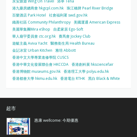
永安旅遊 Wing On Travel
添寧 Tena
港九藥房總商會 hkgcpl.com.hk
珠江橋牌 Pearl River Bridge
百樂酒店 Park Hotel
社會福利署 swd.gov.hk
織善社區 Community Philanthropy
美國運通 American Express
美麗華集團Mira eShop
自柔家居 Ego-Soft
華人廟宇委員會 ctc.org.hk
賽馬會 Jockey Club
遊艇主義 Aviva Yacht
醫務衛生局 Health Bureau
金記冰室 Urban Kitchen
雅培 Abbott
香港中文大學專業進修學院 CUSCS
香港中華文化發展聯合會 HKCCDA
香港創科展 hksciencefair
香港博物館 museums.gov.hk
香港理工大學 polyu.edu.hk
香港都會大學 hkmu.edu.hk
香港電台 RTHK
黑白 Black & White
超市
惠康 wellcome: 今期優惠