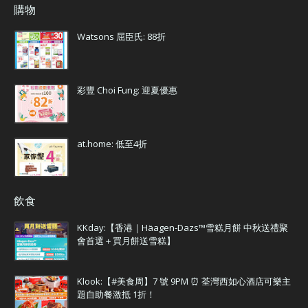
購物
Watsons 屈臣氏: 88折
彩豐 Choi Fung: 迎夏優惠
at.home: 低至4折
飲食
KKday:【香港｜Häagen-Dazs™雪糕月餅 中秋送禮聚
會首選＋買月餅送雪糕】
Klook:【#美食周】7 號 9PM ⏰ 荃灣西如心酒店可樂主
題自助餐激抵 1折！