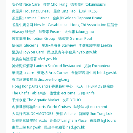
安心寶 Nice Care
彩豐 Choi Fung
德美壽司 tokumisushi
房屋局 Housing Bureau
星島 Sing Tao
社聯 HKCSS
茶皇殿 Jasmine Cuisine
金象牌Golden Elephant Brand
雀巢牛奶公司 Nestle
Casablanca
Hong Chi Association 匡智會
Vitasoy 維他奶
加營素 Ensure
大公報 takungpao
展覽集團 Exhibition Group
德國寶 German Pool
怡保康 Glucerna
星海•星海薈 Starview
李健駕駛學校 LeeKin
樂悠咭 JoyYou Card
民政及青年事務局 hyab.gov.hk
漁農自然護理署 afcd.gov.hk
神燈海鮮酒家 Lantern Seafood Restaurant
艾詩 Enchanteur
華潤堂 crcare
藝趣坊 Arts Corner
食物環境衛生署 fehd.gov.hk
香港旅遊發展局 discoverhongkong
Hong Kong Arts Centre 香港藝術中心
IKEA
THERMOS 膳魔師
The Chef’s Table尚廚
億世家 ecHome
刀嘜 Knife
千海水產 The Aquatic Market
友和 YOHO
名勝世界郵輪Resorts World Cruises
味珍味 aji-no-chinmi
大昌行汽車 DCHMOTORS
安怡 Anlene
新同樂 Sun Tung Lok
新觀塘駕駛學院 nktds
朗豪坊 Langham Place
東瀛遊 Egl tours
東華三院 tungwah
民政事務總署 had.gov.hk