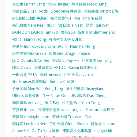
余仁生 Eu Yan Sang
MOS Burger
炑八韓烤 Meok Bang
大昌食品 DCH Foods
Dondonya 丼丼屋
萊特維健 Wright Life
MouMouClub 牛涮鍋
裕華國貨Yue Hwa
Pho le 錦麗
南記粉麵 Nam Kee
盞記 First Edible Nest
翠華 Tsui Wah
DON DON DONKI
am730
優品360
斯林百蘭 Slumberland
韓印紅 HanYinHong
香港中文大學 CUHK
香港仔 lionrockdaily.com
南北行 Nam Pei Hong
維特健靈 Vita Green
龍寶酒家 Dragon Palace
J.CO Donuts & Coffee
WeChat Pay HK
利東集團 Lei Tung
暉致 Viatris
香港貿發局 HKTDC
Kawai 日本肝油丸
一田百貨 YATA
先施 Sincere
戶戶送 Deliveroo
StarCruises麗星郵輪
Buffalo 牛頭牌
敏華冰廳 Men Wah Beng Teng
迪士尼樂園 Disneyland
Ulferts 歐化傢俬
牛一 Nabe One
稻埕飯店 Dào Chéng
簡簡單單 ecLiving
BoC Pay
位元堂 Wai Yuen Tong
官燕棧 ibnest
長者安居協會 schsa.org.hk
Starbucks 星巴克
安興號 onhingho.com
富城火鍋 Treasure City
李錦記 Lee Kum Kee
正冬火鍋 Winter Steam
軒琴居 Hecom
Alipay HK
Ca-Tu-Ya 吉豚屋
康樂及文化事務署 lcsd.gov.hk