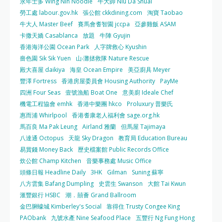
永年士多 Wing Nin Noodle
牛大帥 Niu Da Shuai
勞工處 labour.gov.hk
張公館 ckkdining.com
淘寶 Taobao
牛大人 Master Beef
賽馬會耆智園 jccpa
亞參雞飯 ASAM
卡撒天嬌 Casablanca
放題
牛陣 Gyujin
香港海洋公園 Ocean Park
人字牌救心 Kyushin
嗇色園 Sik Sik Yuen
山‧灘拯救隊 Nature Rescue
殿大喜屋 daikiya
海皇 Ocean Empire
美亞廚具 Meyer
豐澤 Fortress
香港房屋委員會 Housing Authority
PayMe
四洲 Four Seas
壹號漁船 Boat One
意美廚 Ideale Chef
機電工程協會 emhk
香港中樂團 hkco
Proluxury 普樂氏
惠而浦 Whirlpool
香港耆康老人福利會 sage.org.hk
馬百良 Ma Pak Leung
Airland 雅蘭
但馬屋 Tajimaya
八達通 Octopus
天龍 Sky Dragon
教育局 Education Bureau
易賞錢 Money Back
歷史檔案館 Public Records Office
炊公館 Champ Kitchen
音樂事務處 Music Office
頭條日報 Headline Daily
3HK
Gilman
Suning 蘇寧
八方雲集 Bafang Dumpling
史雲生 Swanson
大館 Tai Kwun
滙豐銀行 HSBC
潮．囍薈 Grand Ballroom
金巴脷蠔城 Kimberley's Social
靠得住 Trusty Congee King
PAObank
九號水產 Nine Seafood Place
五豐行 Ng Fung Hong