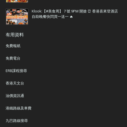
Klook:【#美食周】 7 號 9PM 開搶 ⏰ 香港喜來登酒店
自助晚餐快閃買一送一 🔥
有用資料
免費報紙
免費電台
ERB課程搜尋
香港天文台
油價資訊通
港鐵路線及車費
九巴路線搜尋