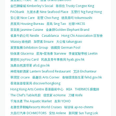
金巴脷蠔城 Kimberley's Social
靠得住 Trusty Congee King
PAObank
九號水產 Nine Seafood Place
五豐行 Ng Fung Hong
安心寶 Nice Care
彩豐 Choi Fung
德美壽司 tokumisushi
房屋局 Housing Bureau
星島 Sing Tao
社聯 HKCSS
茶皇殿 Jasmine Cuisine
金象牌Golden Elephant Brand
雀巢牛奶公司 Nestle
Casablanca
Hong Chi Association 匡智會
Vitasoy 維他奶
加營素 Ensure
大公報 takungpao
展覽集團 Exhibition Group
德國寶 German Pool
怡保康 Glucerna
星海•星海薈 Starview
李健駕駛學校 LeeKin
樂悠咭 JoyYou Card
民政及青年事務局 hyab.gov.hk
漁農自然護理署 afcd.gov.hk
神燈海鮮酒家 Lantern Seafood Restaurant
艾詩 Enchanteur
華潤堂 crcare
藝趣坊 Arts Corner
食物環境衛生署 fehd.gov.hk
香港旅遊發展局 discoverhongkong
Hong Kong Arts Centre 香港藝術中心
IKEA
THERMOS 膳魔師
The Chef’s Table尚廚
億世家 ecHome
刀嘜 Knife
千海水產 The Aquatic Market
友和 YOHO
名勝世界郵輪Resorts World Cruises
味珍味 aji-no-chinmi
大昌行汽車 DCHMOTORS
安怡 Anlene
新同樂 Sun Tung Lok