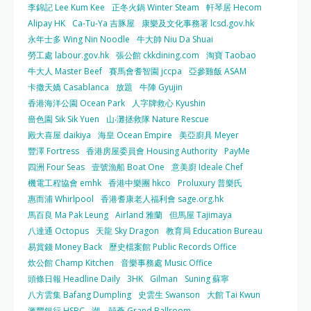
李錦記 Lee Kum Kee
正冬火鍋 Winter Steam
軒琴居 Hecom
Alipay HK
Ca-Tu-Ya 吉豚屋
康樂及文化事務署 lcsd.gov.hk
永年士多 Wing Nin Noodle
牛大帥 Niu Da Shuai
勞工處 labour.gov.hk
張公館 ckkdining.com
淘寶 Taobao
牛大人 Master Beef
賽馬會耆智園 jccpa
亞參雞飯 ASAM
卡撒天嬌 Casablanca
放題
牛陣 Gyujin
香港海洋公園 Ocean Park
人字牌救心 Kyushin
嗇色園 Sik Sik Yuen
山‧灘拯救隊 Nature Rescue
殿大喜屋 daikiya
海皇 Ocean Empire
美亞廚具 Meyer
豐澤 Fortress
香港房屋委員會 Housing Authority
PayMe
四洲 Four Seas
壹號漁船 Boat One
意美廚 Ideale Chef
機電工程協會 emhk
香港中樂團 hkco
Proluxury 普樂氏
惠而浦 Whirlpool
香港耆康老人福利會 sage.org.hk
馬百良 Ma Pak Leung
Airland 雅蘭
但馬屋 Tajimaya
八達通 Octopus
天龍 Sky Dragon
教育局 Education Bureau
易賞錢 Money Back
歷史檔案館 Public Records Office
炊公館 Champ Kitchen
音樂事務處 Music Office
頭條日報 Headline Daily
3HK
Gilman
Suning 蘇寧
八方雲集 Bafang Dumpling
史雲生 Swanson
大館 Tai Kwun
滙豐銀行 HSBC
潮．囍薈 Grand Ballroom