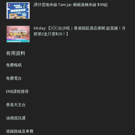
譚仔雲南米線 Tam Jai: 兩碗過橋米線 $99起
KKday:【🇭🇰尖沙咀｜香港朗廷酒店唐閣 超震撼！月
餅第2盒只需$20！】
有用資料
免費報紙
免費電台
ERB課程搜尋
香港天文台
油價資訊通
港鐵路線及車費