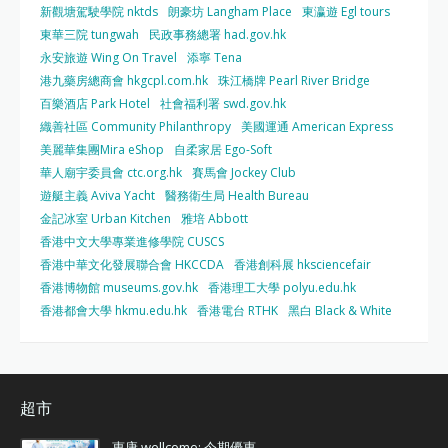
新觀塘駕駛學院 nktds
朗豪坊 Langham Place
東瀛遊 Egl tours
東華三院 tungwah
民政事務總署 had.gov.hk
永安旅遊 Wing On Travel
添寧 Tena
港九藥房總商會 hkgcpl.com.hk
珠江橋牌 Pearl River Bridge
百樂酒店 Park Hotel
社會福利署 swd.gov.hk
織善社區 Community Philanthropy
美國運通 American Express
美麗華集團Mira eShop
自柔家居 Ego-Soft
華人廟宇委員會 ctc.org.hk
賽馬會 Jockey Club
遊艇主義 Aviva Yacht
醫務衛生局 Health Bureau
金記冰室 Urban Kitchen
雅培 Abbott
香港中文大學專業進修學院 CUSCS
香港中華文化發展聯合會 HKCCDA
香港創科展 hksciencefair
香港博物館 museums.gov.hk
香港理工大學 polyu.edu.hk
香港都會大學 hkmu.edu.hk
香港電台 RTHK
黑白 Black & White
超市
惠康 wellcome: 今期優惠