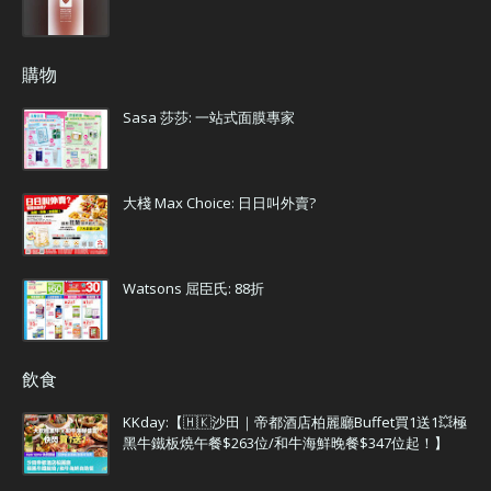
購物
Sasa 莎莎: 一站式面膜專家
大棧 Max Choice: 日日叫外賣?
Watsons 屈臣氏: 88折
飲食
KKday:【🇭🇰沙田｜帝都酒店柏麗廳Buffet買1送1💥極
黑牛鐵板燒午餐$263位/和牛海鮮晚餐$347位起！】