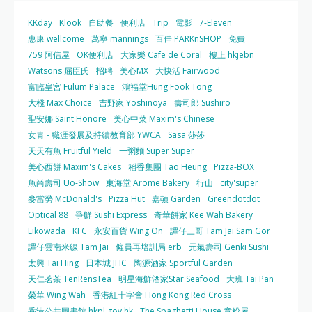
KKday
Klook
自助餐
便利店
Trip
電影
7-Eleven
惠康 wellcome
萬寧 mannings
百佳 PARKnSHOP
免費
759 阿信屋
OK便利店
大家樂 Cafe de Coral
樓上 hkjebn
Watsons 屈臣氏
招聘
美心MX
大快活 Fairwood
富臨皇宮 Fulum Palace
鴻福堂Hung Fook Tong
大棧 Max Choice
吉野家 Yoshinoya
壽司郎 Sushiro
聖安娜 Saint Honore
美心中菜 Maxim's Chinese
女青 - 職涯發展及持續教育部 YWCA
Sasa 莎莎
天天有魚 Fruitful Yield
一粥麵 Super Super
美心西餅 Maxim's Cakes
稻香集團 Tao Heung
Pizza-BOX
魚尚壽司 Uo-Show
東海堂 Arome Bakery
行山
city'super
麥當勞 McDonald's
Pizza Hut
嘉頓 Garden
Greendotdot
Optical 88
爭鮮 Sushi Express
奇華餅家 Kee Wah Bakery
Eikowada
KFC
永安百貨 Wing On
譚仔三哥 Tam Jai Sam Gor
譚仔雲南米線 Tam Jai
僱員再培訓局 erb
元氣壽司 Genki Sushi
太興 Tai Hing
日本城 JHC
陶源酒家 Sportful Garden
天仁茗茶 TenRensTea
明星海鮮酒家Star Seafood
大班 Tai Pan
榮華 Wing Wah
香港紅十字會 Hong Kong Red Cross
香港公共圖書館 hkpl.gov.hk
The Spaghetti House 意粉屋