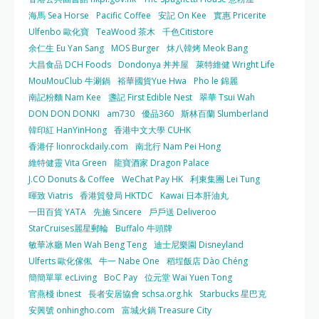
海馬 Sea Horse
Pacific Coffee
安記 On Kee
實惠 Pricerite
Ulfenbo 歐化寶
TeaWood 茶木
千色Citistore
余仁生 Eu Yan Sang
MOS Burger
炑八韓烤 Meok Bang
大昌食品 DCH Foods
Dondonya 丼丼屋
萊特維健 Wright Life
MouMouClub 牛涮鍋
裕華國貨Yue Hwa
Pho le 錦麗
南記粉麵 Nam Kee
盞記 First Edible Nest
翠華 Tsui Wah
DON DON DONKI
am730
優品360
斯林百蘭 Slumberland
韓印紅 HanYinHong
香港中文大學 CUHK
香港仔 lionrockdaily.com
南北行 Nam Pei Hong
維特健靈 Vita Green
龍寶酒家 Dragon Palace
J.CO Donuts & Coffee
WeChat Pay HK
利東集團 Lei Tung
暉致 Viatris
香港貿發局 HKTDC
Kawai 日本肝油丸
一田百貨 YATA
先施 Sincere
戶戶送 Deliveroo
StarCruises麗星郵輪
Buffalo 牛頭牌
敏華冰廳 Men Wah Beng Teng
迪士尼樂園 Disneyland
Ulferts 歐化傢俬
牛一 Nabe One
稻埕飯店 Dào Chéng
簡簡單單 ecLiving
BoC Pay
位元堂 Wai Yuen Tong
官燕棧 ibnest
長者安居協會 schsa.org.hk
Starbucks 星巴克
安興號 onhingho.com
富城火鍋 Treasure City