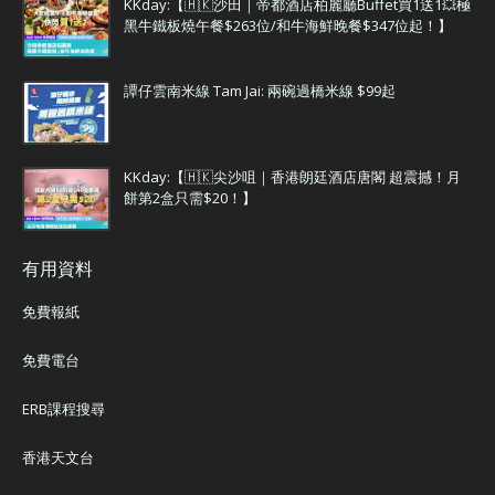
KKday:【🇭🇰沙田｜帝都酒店柏麗廳Buffet買1送1💥極
黑牛鐵板燒午餐$263位/和牛海鮮晚餐$347位起！】
譚仔雲南米線 Tam Jai: 兩碗過橋米線 $99起
KKday:【🇭🇰尖沙咀｜香港朗廷酒店唐閣 超震撼！月
餅第2盒只需$20！】
有用資料
免費報紙
免費電台
ERB課程搜尋
香港天文台