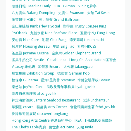
頭條日報 Headline Daily
3HK
Gilman
Suning 蘇寧
八方雲集 Bafang Dumpling
史雲生 Swanson
大館 Tai Kwun
滙豐銀行 HSBC
潮．囍薈 Grand Ballroom
金巴脷蠔城 Kimberley's Social
靠得住 Trusty Congee King
PAObank
九號水產 Nine Seafood Place
五豐行 Ng Fung Hong
安心寶 Nice Care
彩豐 Choi Fung
德美壽司 tokumisushi
房屋局 Housing Bureau
星島 Sing Tao
社聯 HKCSS
茶皇殿 Jasmine Cuisine
金象牌Golden Elephant Brand
雀巢牛奶公司 Nestle
Casablanca
Hong Chi Association 匡智會
Vitasoy 維他奶
加營素 Ensure
大公報 takungpao
展覽集團 Exhibition Group
德國寶 German Pool
怡保康 Glucerna
星海•星海薈 Starview
李健駕駛學校 LeeKin
樂悠咭 JoyYou Card
民政及青年事務局 hyab.gov.hk
漁農自然護理署 afcd.gov.hk
神燈海鮮酒家 Lantern Seafood Restaurant
艾詩 Enchanteur
華潤堂 crcare
藝趣坊 Arts Corner
食物環境衛生署 fehd.gov.hk
香港旅遊發展局 discoverhongkong
Hong Kong Arts Centre 香港藝術中心
IKEA
THERMOS 膳魔師
The Chef’s Table尚廚
億世家 ecHome
刀嘜 Knife