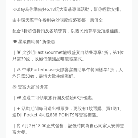
KKday為你準備好6.18玩大富翁專屬活動，幫你輕鬆安排。
由中環天際早午餐到尖沙咀龍蝦盛宴都一應俱全
配合1折超值折扣及各項獎賞，以親民預算享受頂級佳餚。
🍽️ 星級自助餐1折優惠
｜🦞 尖沙咀Fast Gourmet龍蝦盛宴自助餐專享1折，第1位
只需39蚊，以極低價錢品嚐龍蝦菜式。
｜🦪 中環Porterhouse天際響宴自助早午餐同樣享1折，人
均只需53蚊，盡情大歎生蠔海鮮。
🎁 豐富大富翁獎賞
｜🎒 逢週二可領取旅行團及體驗68折優惠。
｜✈️ 活動期間每日送出機票券，更設有1蚊選購、買1送1、
送DJI Pocket 4同送888 POINTS等豐富禮遇。
｜⏰ 6月2日18:00正式發售，記低時間為自己同家人安排豐
富大餐。