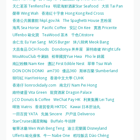
天仁茗茶 TenRensTea
明星海鮮酒家Star Seafood
大班 Tai Pan
榮華 Wing Wah
香港紅十字會 Hong Kong Red Cross
香港公共圖書館 hkpl.gov.hk
The Spaghetti House 意粉屋
海馬 Sea Horse
Pacific Coffee
安記 On Kee
實惠 Pricerite
Ulfenbo 歐化寶
TeaWood 茶木
千色Citistore
余仁生 Eu Yan Sang
MOS Burger
炑八韓烤 Meok Bang
大昌食品 DCH Foods
Dondonya 丼丼屋
萊特維健 Wright Life
MouMouClub 牛涮鍋
裕華國貨Yue Hwa
Pho le 錦麗
南記粉麵 Nam Kee
盞記 First Edible Nest
翠華 Tsui Wah
DON DON DONKI
am730
優品360
斯林百蘭 Slumberland
韓印紅 HanYinHong
香港中文大學 CUHK
香港仔 lionrockdaily.com
南北行 Nam Pei Hong
維特健靈 Vita Green
龍寶酒家 Dragon Palace
J.CO Donuts & Coffee
WeChat Pay HK
利東集團 Lei Tung
暉致 Viatris
香港貿發局 HKTDC
Kawai 日本肝油丸
一田百貨 YATA
先施 Sincere
戶戶送 Deliveroo
StarCruises麗星郵輪
Buffalo 牛頭牌
敏華冰廳 Men Wah Beng Teng
迪士尼樂園 Disneyland
Ulferts 歐化傢俬
牛一 Nabe One
稻埕飯店 Dào Chéng