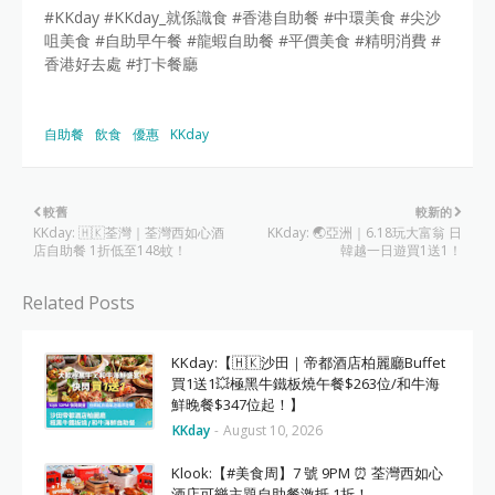
#KKday #KKday_就係識食 #香港自助餐 #中環美食 #尖沙
咀美食 #自助早午餐 #龍蝦自助餐 #平價美食 #精明消費 #
香港好去處 #打卡餐廳
自助餐
飲食
優惠
KKday
較舊
較新的
KKday: 🇭🇰荃灣｜荃灣西如心酒
KKday: 🌏亞洲｜6.18玩大富翁 日
店自助餐 1折低至148蚊！
韓越一日遊買1送1！
Related Posts
KKday:【🇭🇰沙田｜帝都酒店柏麗廳Buffet
買1送1💥極黑牛鐵板燒午餐$263位/和牛海
鮮晚餐$347位起！】
KKday
-
August 10, 2026
Klook:【#美食周】7 號 9PM ⏰ 荃灣西如心
酒店可樂主題自助餐激抵 1折！