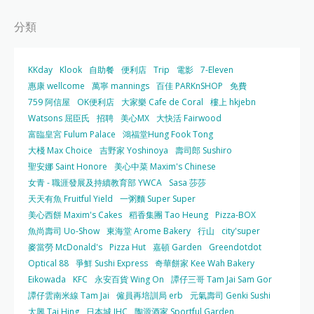
分類
KKday
Klook
自助餐
便利店
Trip
電影
7-Eleven
惠康 wellcome
萬寧 mannings
百佳 PARKnSHOP
免費
759 阿信屋
OK便利店
大家樂 Cafe de Coral
樓上 hkjebn
Watsons 屈臣氏
招聘
美心MX
大快活 Fairwood
富臨皇宮 Fulum Palace
鴻福堂Hung Fook Tong
大棧 Max Choice
吉野家 Yoshinoya
壽司郎 Sushiro
聖安娜 Saint Honore
美心中菜 Maxim's Chinese
女青 - 職涯發展及持續教育部 YWCA
Sasa 莎莎
天天有魚 Fruitful Yield
一粥麵 Super Super
美心西餅 Maxim's Cakes
稻香集團 Tao Heung
Pizza-BOX
魚尚壽司 Uo-Show
東海堂 Arome Bakery
行山
city'super
麥當勞 McDonald's
Pizza Hut
嘉頓 Garden
Greendotdot
Optical 88
爭鮮 Sushi Express
奇華餅家 Kee Wah Bakery
Eikowada
KFC
永安百貨 Wing On
譚仔三哥 Tam Jai Sam Gor
譚仔雲南米線 Tam Jai
僱員再培訓局 erb
元氣壽司 Genki Sushi
太興 Tai Hing
日本城 JHC
陶源酒家 Sportful Garden