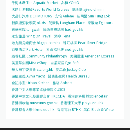
千海水產 The Aquatic Market
友和 YOHO
名勝世界郵輪Resorts World Cruises
味珍味 aji-no-chinmi
大昌行汽車 DCHMOTORS
安怡 Anlene
新同樂 Sun Tung Lok
新觀塘駕駛學院 nktds
朗豪坊 Langham Place
東瀛遊 Egl tours
東華三院 tungwah
民政事務總署 had.gov.hk
永安旅遊 Wing On Travel
添寧 Tena
港九藥房總商會 hkgcpl.com.hk
珠江橋牌 Pearl River Bridge
百樂酒店 Park Hotel
社會福利署 swd.gov.hk
織善社區 Community Philanthropy
美國運通 American Express
美麗華集團Mira eShop
自柔家居 Ego-Soft
華人廟宇委員會 ctc.org.hk
賽馬會 Jockey Club
遊艇主義 Aviva Yacht
醫務衛生局 Health Bureau
金記冰室 Urban Kitchen
雅培 Abbott
香港中文大學專業進修學院 CUSCS
香港中華文化發展聯合會 HKCCDA
香港創科展 hksciencefair
香港博物館 museums.gov.hk
香港理工大學 polyu.edu.hk
香港都會大學 hkmu.edu.hk
香港電台 RTHK
黑白 Black & White