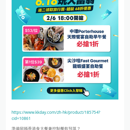
https://www.kkday.com/zh-hk/product/185754?
cid=10861
準備留喺香港食大餐兼控制餐飲預算？