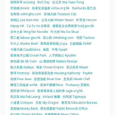
簡簡單單 ecLiving
BoC Pay
位元堂 Wai Yuen Tong
官燕棧 ibnest
長者安居協會 schsa.org.hk
Starbucks 星巴克
安興號 onhingho.com
富城火鍋 Treasure City
李錦記 Lee Kum Kee
正冬火鍋 Winter Steam
軒琴居 Hecom
Alipay HK
Ca-Tu-Ya 吉豚屋
康樂及文化事務署 lcsd.gov.hk
永年士多 Wing Nin Noodle
牛大帥 Niu Da Shuai
勞工處 labour.gov.hk
張公館 ckkdining.com
淘寶 Taobao
牛大人 Master Beef
賽馬會耆智園 jccpa
亞參雞飯 ASAM
卡撒天嬌 Casablanca
放題
牛陣 Gyujin
香港海洋公園 Ocean Park
人字牌救心 Kyushin
嗇色園 Sik Sik Yuen
山‧灘拯救隊 Nature Rescue
殿大喜屋 daikiya
海皇 Ocean Empire
美亞廚具 Meyer
豐澤 Fortress
香港房屋委員會 Housing Authority
PayMe
四洲 Four Seas
壹號漁船 Boat One
意美廚 Ideale Chef
機電工程協會 emhk
香港中樂團 hkco
Proluxury 普樂氏
惠而浦 Whirlpool
香港耆康老人福利會 sage.org.hk
馬百良 Ma Pak Leung
Airland 雅蘭
但馬屋 Tajimaya
八達通 Octopus
天龍 Sky Dragon
教育局 Education Bureau
易賞錢 Money Back
歷史檔案館 Public Records Office
炊公館 Champ Kitchen
音樂事務處 Music Office